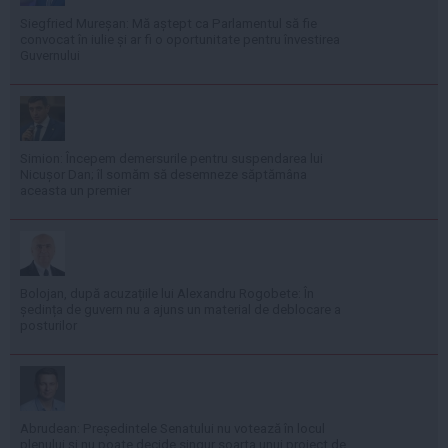
Siegfried Mureșan: Mă aștept ca Parlamentul să fie
convocat în iulie și ar fi o oportunitate pentru învestirea
Guvernului
Simion: Începem demersurile pentru suspendarea lui
Nicușor Dan; îl somăm să desemneze săptămâna
aceasta un premier
Bolojan, după acuzațiile lui Alexandru Rogobete: În
ședința de guvern nu a ajuns un material de deblocare a
posturilor
Abrudean: Președintele Senatului nu votează în locul
plenului și nu poate decide singur soarta unui proiect de