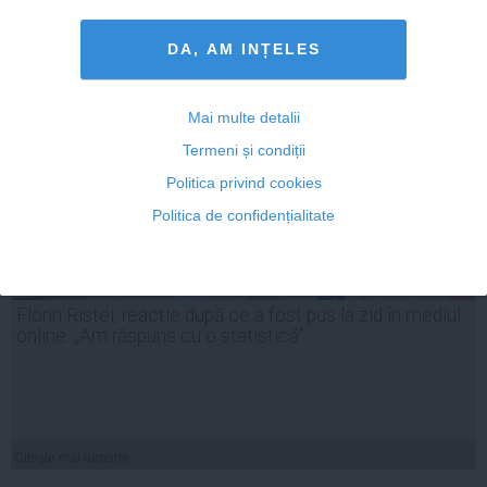
DA, AM INȚELES
Mai multe detalii
Termeni și condiții
Politica privind cookies
Politica de confidențialitate
Florin Ristei, reacție după ce a fost pus la zid în mediul
online: „Am răspuns cu o statistică”
Citeşte mai departe