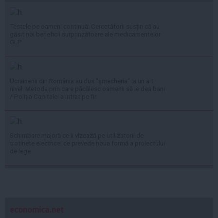
Testele pe oameni continuă: Cercetătorii susțin că au
găsit noi beneficii surprinzătoare ale medicamentelor
GLP
Ucrainenii din România au dus "șmecheria" la un alt
nivel. Metoda prin care păcălesc oamenii să le dea bani
/ Poliția Capitalei a intrat pe fir
Schimbare majoră ce îi vizează pe utilizatorii de
trotinete electrice: ce prevede noua formă a proiectului
de lege
economica.net