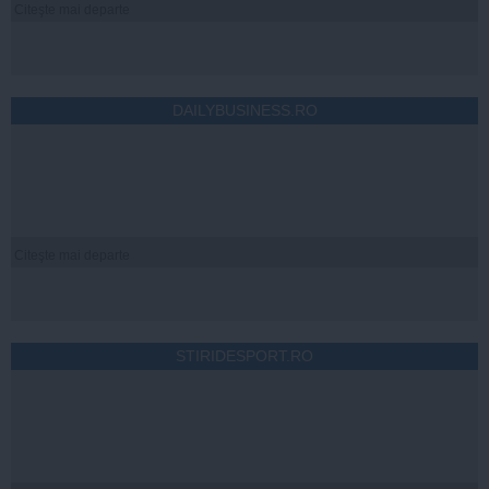
Citeşte mai departe
DAILYBUSINESS.RO
Citeşte mai departe
STIRIDESPORT.RO