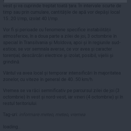
Auto
vest și va cuprinde treptat toată țara. În intervale scurte de
timp sau prin cumulare, cantitățile de apă vor depăși local
Sport
15...20 l/mp, izolat 40 l/mp.
Handbal
Vor fi și perioade cu fenomene specifice instabilității
Box
atmosferice, în a doua parte a zilei de joi, 3 octombrie în
special în Transilvania și Moldova, apoi și în regiunile sud-
Baschet
estice; se vor semnala averse, ce vor avea și caracter
Tenis
torențial, descărcări electrice și izolat, posibil, vijelii și
Alte sporturi
grindină.
Life
Vântul va avea local și temporar intensificări în majoritatea
zonelor, cu viteze în general de 40...50 km/h.
Funny
Travel
Vremea se va răci semnificativ pe parcursul zilei de joi (3
octombrie) în vest și nord-vest, iar vineri (4 octombrie) și în
Stil de viata
restul teritoriului.
Tag-uri:
informare meteo
,
meteo
,
vremea
loading...