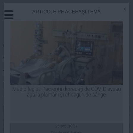
x
ARTICOLE PE ACEEAŞI TEMĂ
Actual
Economie
Justitie
Externe
Homepage
»
Actual
Educatie
Vremea rea lovește România:
Sanatate
Stiinta
temperaturi scăzute, ploi și vânt
Tehnologie
puternic
Cultura
Medic legist: Pacienţii decedaţi de COVID aveau
apă la plămâni şi cheaguri de sânge
Mediu
| 02 oct, 13:54
Life
Politica
Guvern
25 sep, 10:27
Citeşte mai departe