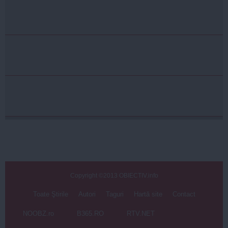
Copyright ©2013 OBIECTIV.info
Toate Ştirile
Autori
Taguri
Hartă site
Contact
NOOBZ.ro
B365.RO
RTV.NET