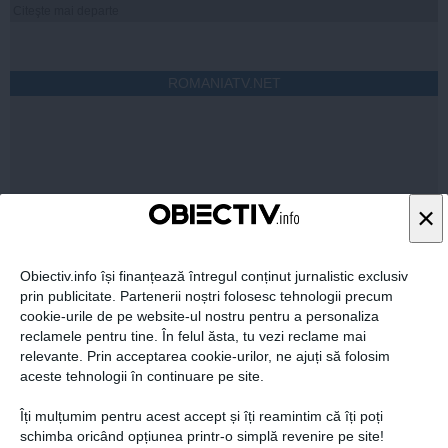
Citeşte mai departe
ROMANIATV.NET
×
Citeşte mai departe
Obiectiv.info își finanțează întregul conținut jurnalistic exclusiv
prin publicitate. Partenerii noștri folosesc tehnologii precum
FEMINIS.RO
cookie-urile de pe website-ul nostru pentru a personaliza
reclamele pentru tine. În felul ăsta, tu vezi reclame mai
relevante. Prin acceptarea cookie-urilor, ne ajuți să folosim
aceste tehnologii în continuare pe site.
Îți mulțumim pentru acest accept și îți reamintim că îți poți
schimba oricând opțiunea printr-o simplă revenire pe site!