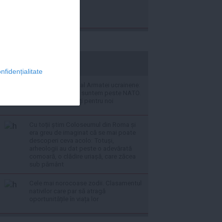
stiripesurse.ro
nfidențialitate
Fostul comandat al Armatei ucrainene:
Tehnic și Științific suntem peste NATO.
Ei nu sunt pregătiți pentru noi
Cu toții știm Coloseumul din Roma și
era greu de imaginat că se mai poate
descoperi ceva acolo: Totuși,
arheologii au dat peste o adevărată
comoară, o clădire uriașă, care zăcea
sub pământ
Cele mai norocoase zodii. Clasamentul
nativilor care par să atragă
oportunitățile în viața lor