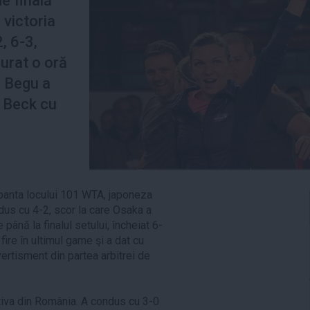
de finală
 victoria
2, 6-3,
durat o oră
a Begu a
a Beck cu
panta locului 101 WTA, japoneza
us cu 4-2, scor la care Osaka a
până la finalul setului, încheiat 6-
fire în ultimul game şi a dat cu
ertisment din partea arbitrei de
tiva din România. A condus cu 3-0