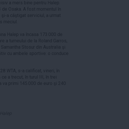
cisiv a mers bine pentru Halep.
 3 de Osaka. A fost momentul în
şi-a câştigat serviciul, a urmat
is meciul.
imona Halep va încasa 173.000 de
e a turneului de la Roland Garros,
e Samantha Stosur din Australia şi
tiv cu ambele sportive: o conduce
8 WTA, s-a calificat, vineri, în
 a trecut, în turul III, în trei
Ea va primi 145.000 de euro şi 240
Halep