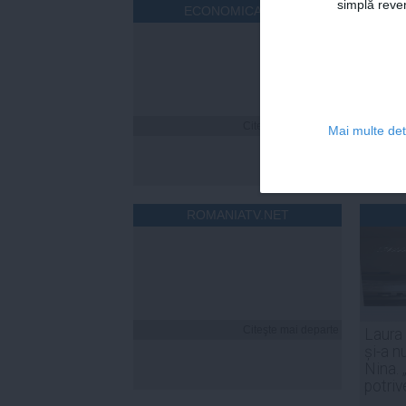
simplă reven
ECONOMICA.NET
Citeşte mai departe
Mai multe deta
ROMANIATV.NET
Citeşte mai departe
Laura
și-a n
Nina. 
potriv