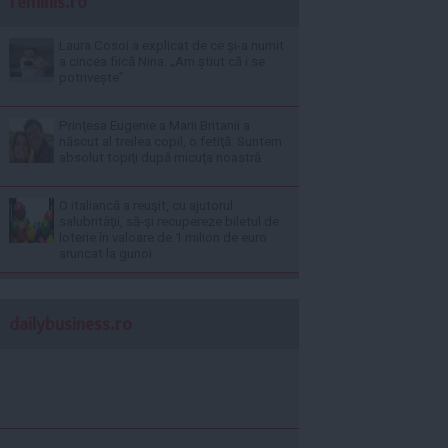
feminis.ro
Laura Cosoi a explicat de ce și-a numit
a cincea fiică Nina. „Am știut că i se
potrivește”
Prinţesa Eugenie a Marii Britanii a
născut al treilea copil, o fetiţă: Suntem
absolut topiţi după micuţa noastră
O italiancă a reuşit, cu ajutorul
salubrităţii, să-şi recupereze biletul de
loterie în valoare de 1 milion de euro
aruncat la gunoi
dailybusiness.ro