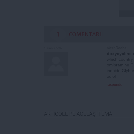
1
COMENTARII
VashReabs
10 ian, 05:07
doxycycline 
which country 
omipramine Cl
inonide Glybur
odiol
raspunde
ARTICOLE PE ACEEAŞI TEMĂ