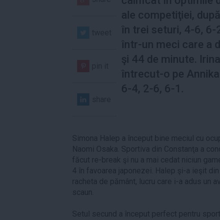
calificat în optimile 
ale competiţiei, după
în trei seturi, 4-6, 6-
tweet
într-un meci care a 
şi 44 de minute. Irin
pin it
întrecut-o pe Annik
6-4, 2-6, 6-1.
share
Simona Halep a început bine meciul cu ocu
Naomi Osaka. Sportiva din Constanţa a cond
făcut re-break şi nu a mai cedat niciun game 
4 în favoarea japonezei. Halep şi-a ieşit din 
racheta de pământ, lucru care i-a adus un av
scaun.
Setul secund a început perfect pentru spor