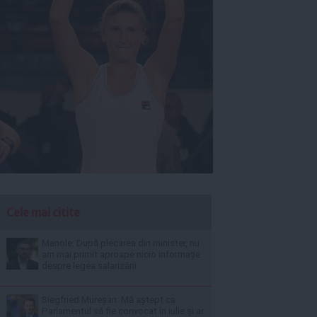
Cele mai citite
Manole: După plecarea din minister, nu
am mai primit aproape nicio informație
despre legea salarizării
Siegfried Mureșan: Mă aștept ca
Parlamentul să fie convocat în iulie și ar