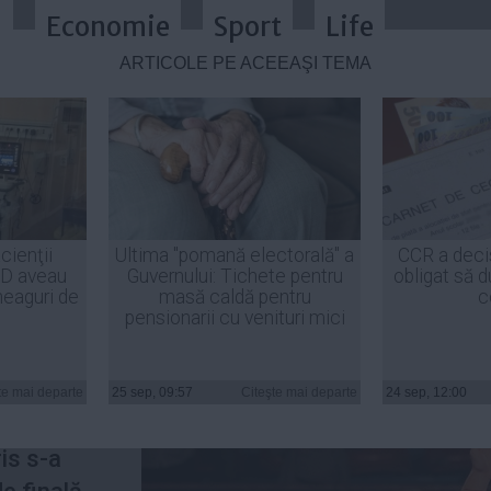
a
Economie
Sport
Life
ARTICOLE PE ACEEAŞI TEMĂ
isul românesc. Simona Halep și Ir
cienţii
Ultima "pomană electorală" a
CCR a deci
ID aveau
Guvernului: Tichete pentru
obligat să d
heaguri de
masă caldă pentru
c
pensionarii cu venituri mici
 6 WTA şi
te mai departe
25 sep, 09:57
Citeşte mai departe
24 sep, 12:00
eului de
is s-a