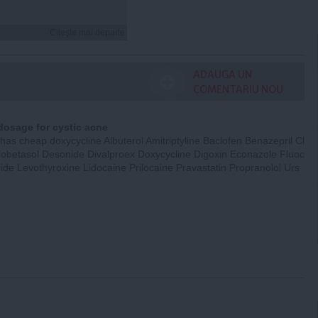
Citeşte mai departe
ADAUGA UN
COMENTARIU NOU
dosage for cystic acne
has cheap doxycycline Albuterol Amitriptyline Baclofen Benazepril Cl
obetasol Desonide Divalproex Doxycycline Digoxin Econazole Fluoc
ide Levothyroxine Lidocaine Prilocaine Pravastatin Propranolol Urs