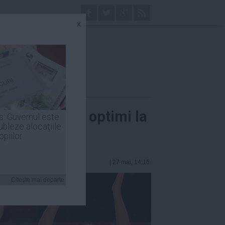
x
ina Begu, în optimi la
s: Guvernul este
ubleze alocaţiile
opiilor
| 27 mai, 14:16
Citeşte mai departe