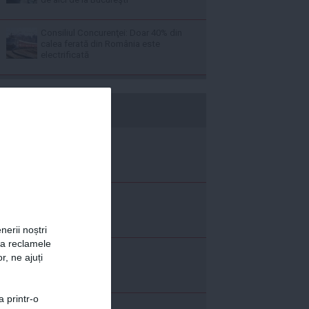
Consiliul Concurenţei: Doar 40% din
calea ferată din România este
electrificată
b365.ro
nerii noștri
za reclamele
r, ne ajuți
a printr-o