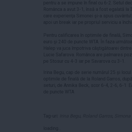
pentru a se impune în final cu 6-2. Setul de
Românca a avut 3-1, însă a fost egalată la
care experienţa Simonei şi-a spus cuvântul: 
apoi un break iar pe propriul serviciu a înch
Pentru calificarea în optimile de finală, S
euro şi 240 de puncte WTA. În faza următoar
Halep va juca împotriva câştigătoarei dintr
Lucie Safarova. Românca are palmares pozi
pe Stosur cu 4-3 iar pe Savarova cu 3-1.
Irina Begu, cap de serie numărul 25 și locul 2
optimile de finală de la Roland Garros, după ce
seturi, de Annika Beck, scor 6-4, 2-6, 6-1. 
de puncte WTA
Tag-uri:
Irina Begu
,
Roland Garros
,
Simona 
loading...