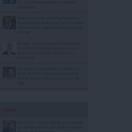
fi o oportunitate pentru învestirea
Guvernului
Simion: Începem demersurile pentru
suspendarea lui Nicușor Dan; îl somăm
să desemneze săptămâna aceasta un
premier
Bolojan, după acuzațiile lui Alexandru
Rogobete: În ședința de guvern nu a
ajuns un material de deblocare a
posturilor
Abrudean: Președintele Senatului nu
votează în locul plenului și nu poate
decide singur soarta unui proiect de
lege
Opinii
Florin Cîţu: PSD nu pierde nicio situaţie
să-i arate lui Putin că îi susţine agenda
de aici de la Bucureşti