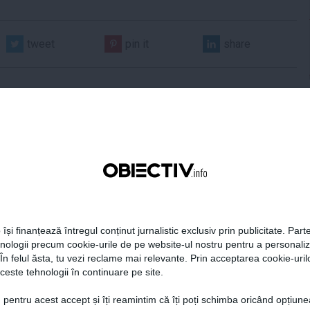
tweet
pin it
share
era preşedintelui
Tanczos Barna: Nu se poate
r Dan îşi publică
exclude nicio variantă în
aţiile de avere şi de
formarea guvernului; probabil
 își finanțează întregul conținut jurnalistic exclusiv prin publicitate. Parte
ese
în două săptămâni o să avem
hnologii precum cookie-urile de pe website-ul nostru pentru a personali
rezultate
 În felul ăsta, tu vezi reclame mai relevante. Prin acceptarea cookie-urilo
ceste tehnologii în continuare pe site.
18:49
Citeşte mai departe
05 aug, 18:46
Citeşte mai departe
 pentru acest accept și îți reamintim că îți poți schimba oricând opțiune