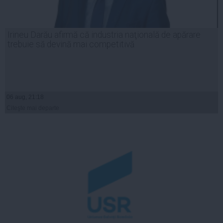
Irineu Darău afirmă că industria naţională de apărare
trebuie să devină mai competitivă
06 aug, 21:18
Citeşte mai departe