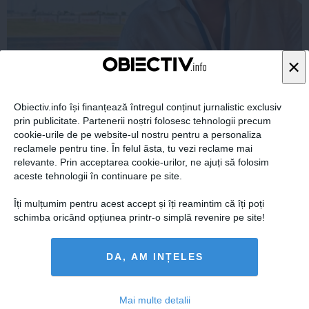
×
Obiectiv.info își finanțează întregul conținut jurnalistic exclusiv
prin publicitate. Partenerii noștri folosesc tehnologii precum
Florin Ristei, reacție după ce a fost pus la zid în mediul
cookie-urile de pe website-ul nostru pentru a personaliza
online: „Am răspuns cu o statistică”
reclamele pentru tine. În felul ăsta, tu vezi reclame mai
relevante. Prin acceptarea cookie-urilor, ne ajuți să folosim
aceste tehnologii în continuare pe site.
Îți mulțumim pentru acest accept și îți reamintim că îți poți
schimba oricând opțiunea printr-o simplă revenire pe site!
Citeşte mai departe
DA, AM INȚELES
COMENTARII
Mai multe detalii
ADAUGA UN