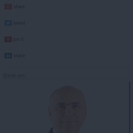
share
tweet
pin it
share
Ştirile orei