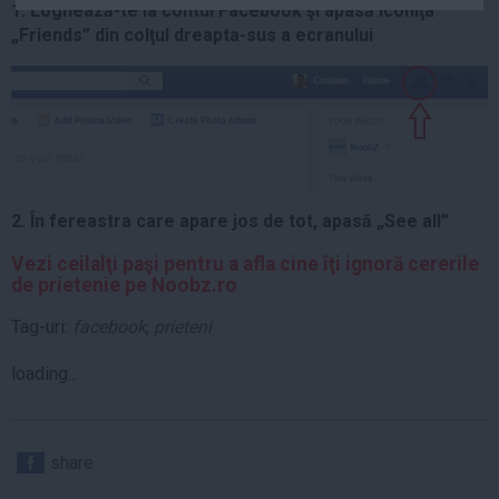
1. Loghează-te la contul Facebook şi apasă iconiţa
Auto
„Friends” din colţul dreapta-sus a ecranului
Sport
Handbal
Box
Baschet
Tenis
2. În fereastra care apare jos de tot, apasă „See all”
Alte sporturi
Ve
zi ceilalţi paşi pentru a afla cine îţi ignoră cererile
Life
de prietenie pe Noobz.ro
Funny
Tag-uri:
facebook
,
prieteni
Travel
loading...
Stil de viata
share