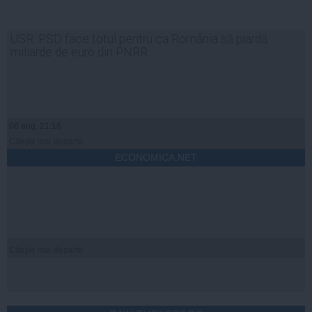
USR: PSD face totul pentru ca România să piardă
miliarde de euro din PNRR
06 aug, 21:16
Citeşte mai departe
ECONOMICA.NET
Citeşte mai departe