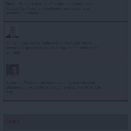
Simion: Începem demersurile pentru suspendarea lui
Nicușor Dan; îl somăm să desemneze săptămâna
aceasta un premier
Bolojan, după acuzațiile lui Alexandru Rogobete: În
ședința de guvern nu a ajuns un material de deblocare a
posturilor
Abrudean: Președintele Senatului nu votează în locul
plenului și nu poate decide singur soarta unui proiect de
lege
Opinii