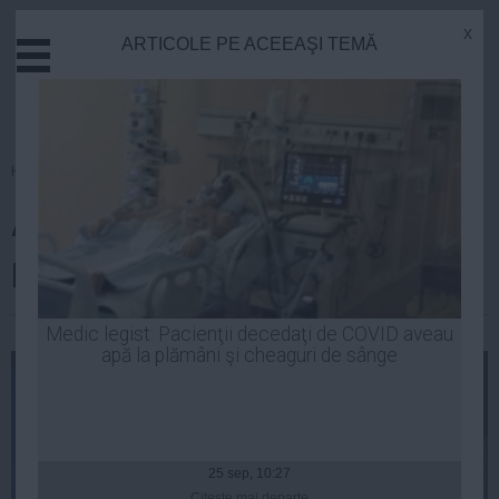
x
ARTICOLE PE ACEEAŞI TEMĂ
Actual
Economie
Justitie
Externe
Homepage
»
Tehnologie
Educatie
Află cine îţi ignoră cererea de
Sanatate
Stiinta
prietenie de pe Facebook
Tehnologie
Cultura
| 31 aug, 09:36
Medic legist: Pacienţii decedaţi de COVID aveau
apă la plămâni şi cheaguri de sânge
Mediu
Life
Politica
Guvern
25 sep, 10:27
Citeşte mai departe