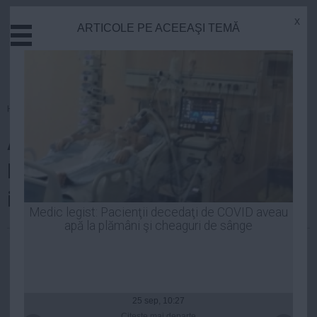
x
ARTICOLE PE ACEEAŞI TEMĂ
Actual
Economie
Justitie
Externe
Homepage
»
Politica
Educatie
ALEGERI PREZIDENŢIALE 2014.
Sanatate
Stiinta
Diaspora stă la cozi gigantice,
Tehnologie
imagini REVOLTĂTOARE
Cultura
Medic legist: Pacienţii decedaţi de COVID aveau
apă la plămâni şi cheaguri de sânge
Mediu
Robert Georgescu
| 16 noi, 2014
Life
Politica
Guvern
25 sep, 10:27
Citeşte mai departe