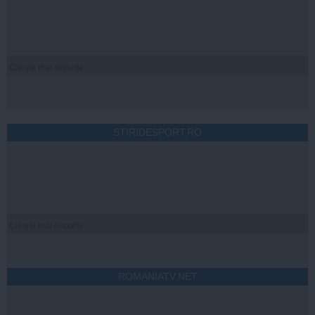
Citeşte mai departe
STIRIDESPORT.RO
Citeşte mai departe
ROMANIATV.NET