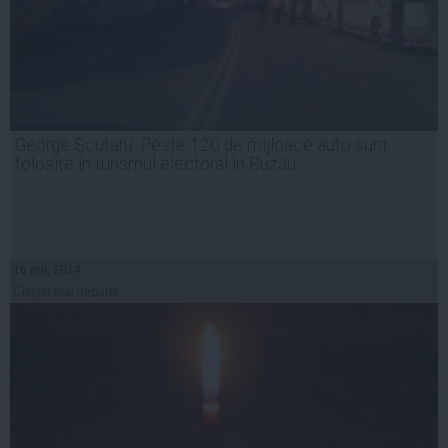
George Scutaru: Peste 120 de mijloace auto sunt
folosite în turismul electoral în Buzău
16 noi, 2014
Citeşte mai departe