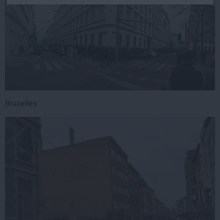
Auto
Sport
Handbal
Box
Baschet
Tenis
Alte sporturi
Bruxelles
Life
Funny
Travel
Stil de viata