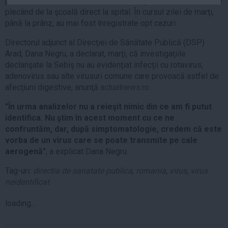
persoane s-au prezentat luni cu aceleaşi simptome, unii copii
Auto
plecând de la şcoală direct la spital. În cursul zilei de marţi,
până la prânz, au mai fost înregistrate opt cazuri.
Sport
Directorul adjunct al Direcţiei de Sănătate Publică (DSP)
Handbal
Arad, Dana Negru, a declarat, marţi, că investigaţiile
Box
declanşate la Sebiş nu au evidenţiat infecţii cu rotavirus,
Baschet
adenovirus sau alte virusuri comune care provoacă astfel de
afecţiuni digestive, anunţă
actualnews.ro
.
Tenis
Alte sporturi
"În urma analizelor nu a reieşit nimic din ce am fi putut
identifica. Nu ştim în acest moment cu ce ne
Life
confruntăm, dar, după simptomatologie, credem că este
vorba de un virus care se poate transmite pe cale
Funny
aerogenă"
, a explicat Dana Negru.
Travel
Tag-uri:
directia de sanatate publica
,
romania
,
virus
,
virus
Stil de viata
neidentificat
loading...