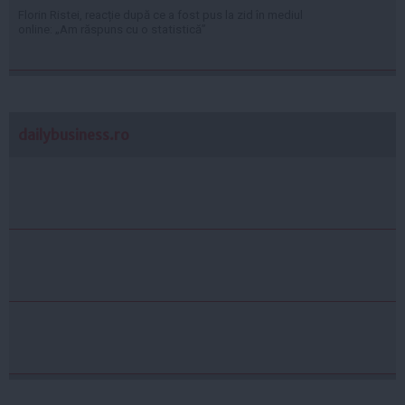
Florin Ristei, reacție după ce a fost pus la zid în mediul
online: „Am răspuns cu o statistică”
dailybusiness.ro