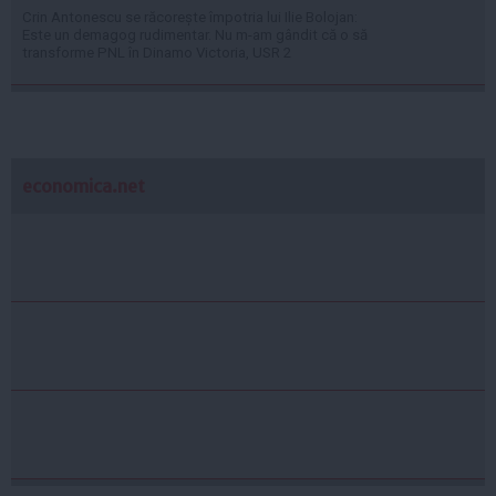
Crin Antonescu se răcorește împotria lui Ilie Bolojan:
Este un demagog rudimentar. Nu m-am gândit că o să
transforme PNL în Dinamo Victoria, USR 2
economica.net