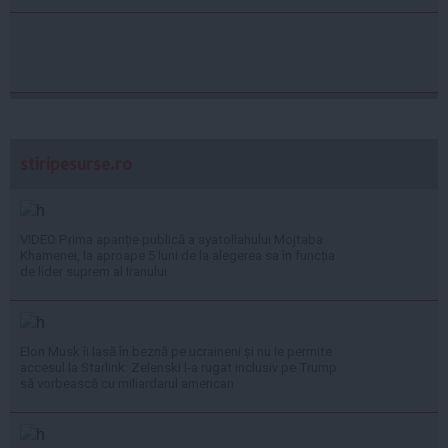
stiripesurse.ro
VIDEO Prima apariție publică a ayatollahului Mojtaba
Khamenei, la aproape 5 luni de la alegerea sa în funcția
de lider suprem al Iranului
Elon Musk îi lasă în beznă pe ucraineni și nu le permite
accesul la Starlink: Zelenski l-a rugat inclusiv pe Trump
să vorbească cu miliardarul american