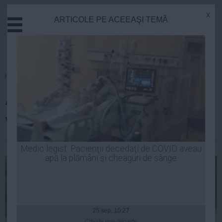
x
ARTICOLE PE ACEEAŞI TEMĂ
Actual
Economie
Justitie
Externe
Homepage
»
Actual
Educatie
Alertă! Virus neidentificat în
Sanatate
Stiinta
vestul României
Tehnologie
Cultura
Robert Georgescu
| 21 oct, 08:54
Medic legist: Pacienţii decedaţi de COVID aveau
apă la plămâni şi cheaguri de sânge
Mediu
Life
Politica
Guvern
25 sep, 10:27
Citeşte mai departe