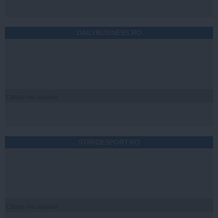
DAILYBUSINESS.RO
Citeşte mai departe
STIRIDESPORT.RO
Citeşte mai departe