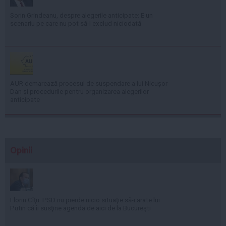
Sorin Grindeanu, despre alegerile anticipate: E un
scenariu pe care nu pot să-l exclud niciodată
AUR demarează procesul de suspendare a lui Nicușor
Dan și procedurile pentru organizarea alegerilor
anticipate
Opinii
Florin Cîţu: PSD nu pierde nicio situaţie să-i arate lui
Putin că îi susţine agenda de aici de la Bucureşti