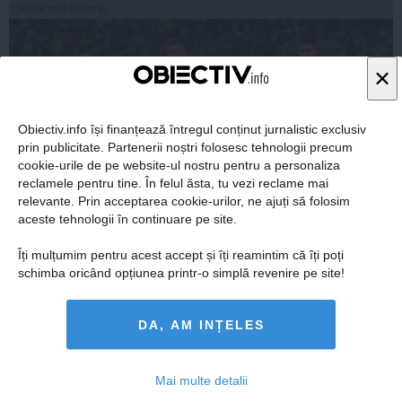
Citeşte mai departe
×
Obiectiv.info își finanțează întregul conținut jurnalistic exclusiv
prin publicitate. Partenerii noștri folosesc tehnologii precum
cookie-urile de pe website-ul nostru pentru a personaliza
reclamele pentru tine. În felul ăsta, tu vezi reclame mai
relevante. Prin acceptarea cookie-urilor, ne ajuți să folosim
aceste tehnologii în continuare pe site.
S-au terminat meciurile de calificare pentru Euro2016.
Îți mulțumim pentru acest accept și îți reamintim că îți poți
Ce loc ocupă România în clasamentul FIFA
schimba oricând opțiunea printr-o simplă revenire pe site!
DA, AM INȚELES
14 oct, 13:10
Mai multe detalii
Citeşte mai departe