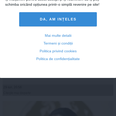
schimba oricând opțiunea printr-o simplă revenire pe site!
DA, AM INȚELES
Mai multe detalii
Termeni și condiții
Politica privind cookies
SENATUL a adoptat propunerea prin care poate fi
Politica de confidențialitate
demis preşedintele CNA
29 iun, 20:56
Citeşte mai departe