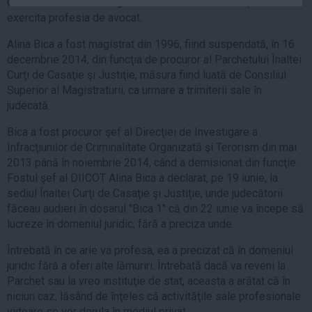
Consiliului Baroului Dolj, având calitatea de avocat, dar fără a
Auto
exercita profesia de avocat.
Sport
Alina Bica a fost magistrat din 1996, fiind suspendată, în 16
decembrie 2014, din funcţia de procuror al Parchetului Înaltei
Handbal
Curţi de Casaţie şi Justiţie, măsura fiind luată de Consiliul
Box
Superior al Magistraturii, ca urmare a trimiterii sale în
Baschet
judecată.
Tenis
Bica a fost procuror şef al Direcţiei de Investigare a
Alte sporturi
Infracţiunilor de Criminalitate Organizată şi Terorism din mai
2013 până în noiembrie 2014, când a demisionat din funcţie.
Life
Fostul şef al DIICOT Alina Bica a declarat, pe 19 iunie, la
sediul Înaltei Curţi de Casaţie şi Justiţie, unde judecătorii
Funny
făceau audieri în dosarul "Bica 1" că din 22 iunie va începe să
Travel
lucreze în domeniul juridic, fără a preciza unde.
Stil de viata
Întrebată în ce arie va profesa, ea a precizat că în domeniul
juridic fără a oferi alte lămuriri. Întrebată dacă va reveni la
Parchet sau la vreo instituţie de stat, aceasta a arătat că în
niciun caz, lăsând de înţeles că activităţile sale profesionale
viitoare se vor derula în mediul privat.