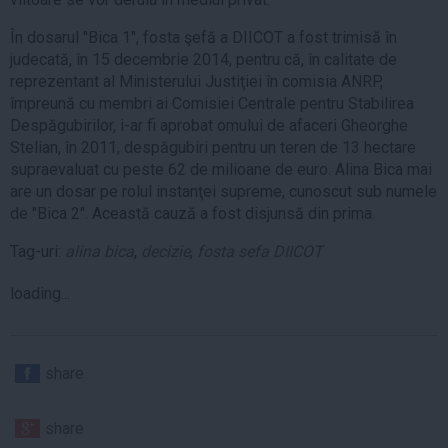
În dosarul "Bica 1", fosta şefă a DIICOT a fost trimisă în
judecată, în 15 decembrie 2014, pentru că, în calitate de
reprezentant al Ministerului Justiţiei în comisia ANRP,
împreună cu membri ai Comisiei Centrale pentru Stabilirea
Despăgubirilor, i-ar fi aprobat omului de afaceri Gheorghe
Stelian, în 2011, despăgubiri pentru un teren de 13 hectare
supraevaluat cu peste 62 de milioane de euro. Alina Bica mai
are un dosar pe rolul instanţei supreme, cunoscut sub numele
de "Bica 2". Această cauză a fost disjunsă din prima.
Tag-uri:
alina bica
,
decizie
,
fosta sefa DIICOT
loading...
share
share