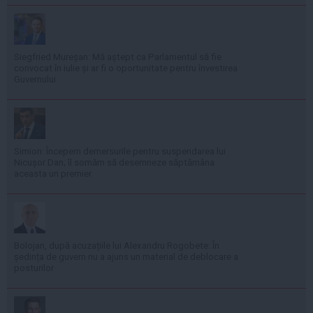
Siegfried Mureșan: Mă aștept ca Parlamentul să fie
convocat în iulie și ar fi o oportunitate pentru învestirea
Guvernului
Simion: Începem demersurile pentru suspendarea lui
Nicușor Dan; îl somăm să desemneze săptămâna
aceasta un premier
Bolojan, după acuzațiile lui Alexandru Rogobete: În
ședința de guvern nu a ajuns un material de deblocare a
posturilor