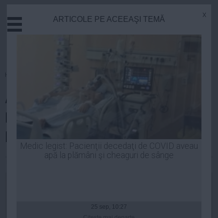
x
ARTICOLE PE ACEEAŞI TEMĂ
Actual
Economie
Justitie
Externe
Homepage
»
Actual
Educatie
ALINA BICA, gest NEAŞTEPTAT.
Sanatate
Stiinta
DECIZIA care uimeşte pe toată
Tehnologie
lumea
Cultura
Medic legist: Pacienţii decedaţi de COVID aveau
apă la plămâni şi cheaguri de sânge
Mediu
Robert Georgescu
| 18 aug, 20:36
Life
Politica
Guvern
25 sep, 10:27
Citeşte mai departe