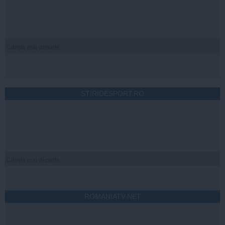
Citeşte mai departe
STIRIDESPORT.RO
Citeşte mai departe
ROMANIATV.NET