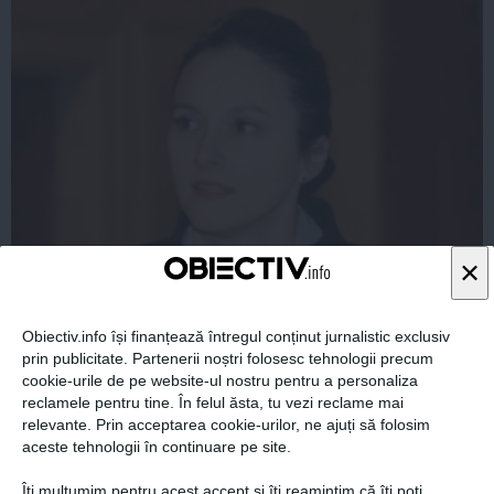
×
Fosta şefă a DIICOT se întoarce la muncă. Alina Bica
va profesa în domeniul juridic
Obiectiv.info își finanțează întregul conținut jurnalistic exclusiv
prin publicitate. Partenerii noștri folosesc tehnologii precum
cookie-urile de pe website-ul nostru pentru a personaliza
reclamele pentru tine. În felul ăsta, tu vezi reclame mai
19 iun, 15:38
relevante. Prin acceptarea cookie-urilor, ne ajuți să folosim
Citeşte mai departe
aceste tehnologii în continuare pe site.
Îți mulțumim pentru acest accept și îți reamintim că îți poți