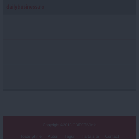
dailybusiness.ro
Copyright ©2013 OBIECTIV.info
Toate Ştirile
Autori
Taguri
Hartă site
Contact