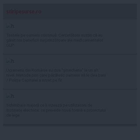
stiripesurse.ro
Testele pe oameni continuă: Cercetătorii susțin că au
găsit noi beneficii surprinzătoare ale medicamentelor
GLP
Ucrainenii din România au dus "șmecheria" la un alt
nivel. Metoda prin care păcălesc oamenii să le dea bani
/ Poliția Capitalei a intrat pe fir
Schimbare majoră ce îi vizează pe utilizatorii de
trotinete electrice: ce prevede noua formă a proiectului
de lege