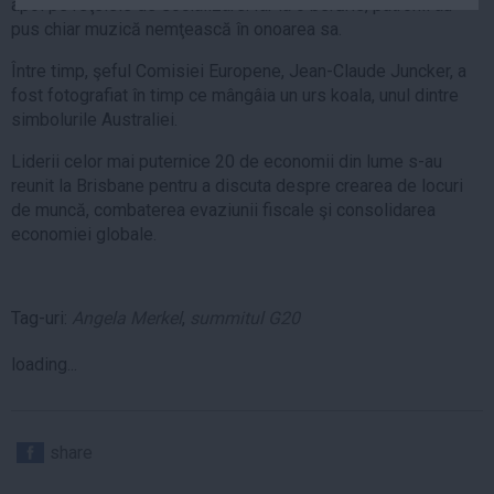
apoi pe reţelele de socializare. Iar la o berărie, patronii au
Auto
pus chiar muzică nemţească în onoarea sa.
Sport
Între timp, şeful Comisiei Europene, Jean-Claude Juncker, a
fost fotografiat în timp ce mângâia un urs koala, unul dintre
Handbal
simbolurile Australiei.
Box
Liderii celor mai puternice 20 de economii din lume s-au
Baschet
reunit la Brisbane pentru a discuta despre crearea de locuri
Tenis
de muncă, combaterea evaziunii fiscale şi consolidarea
Alte sporturi
economiei globale.
Life
Funny
Tag-uri:
Angela Merkel
,
summitul G20
Travel
loading...
Stil de viata
share