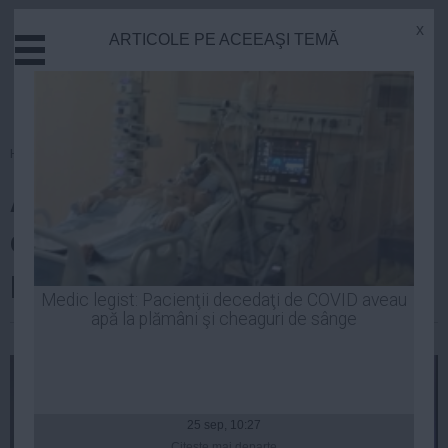
x
ARTICOLE PE ACEEAŞI TEMĂ
Actual
Economie
Justitie
Externe
Homepage
»
Politica
Educatie
Angela Merkel a petrecut în bar
Sanatate
Stiinta
după ce a ajuns în Australia
Tehnologie
pentru Summitul G20
Cultura
Medic legist: Pacienţii decedaţi de COVID aveau
apă la plămâni şi cheaguri de sânge
Mediu
| 15 noi, 2014
Life
Politica
Guvern
25 sep, 10:27
Citeşte mai departe