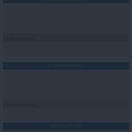
Citeşte mai departe
STIRIDESPORT.RO
Citeşte mai departe
ROMANIATV.NET