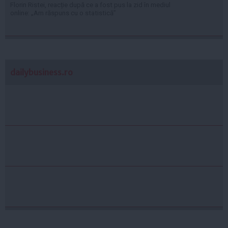
Florin Ristei, reacție după ce a fost pus la zid în mediul
online: „Am răspuns cu o statistică”
dailybusiness.ro