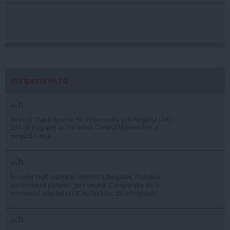
stiripesurse.ro
Record: După Spania, se trece masiv și în Regatul Unit.
230 de migranți au traversat Canalul Mânecii într-o
singură barcă
În ciuda mult clamatei creșteri a Bulgariei, Româna
surclasează puternic țara vecină: Comparația de la
momentul aderării la UE nu lasă loc de interpretări