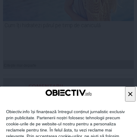
Cum îți hidratezi părul pe timp de caniculă
Citeşte mai departe
COMENTARII
×
ADAUGA UN
COMENTARIU NOU
Obiectiv.info își finanțează întregul conținut jurnalistic exclusiv
prin publicitate. Partenerii noștri folosesc tehnologii precum
cookie-urile de pe website-ul nostru pentru a personaliza
ARTICOLE PE ACEEAŞI TEMĂ
reclamele pentru tine. În felul ăsta, tu vezi reclame mai
relevante. Prin acceptarea cookie-urilor, ne ajuți să folosim