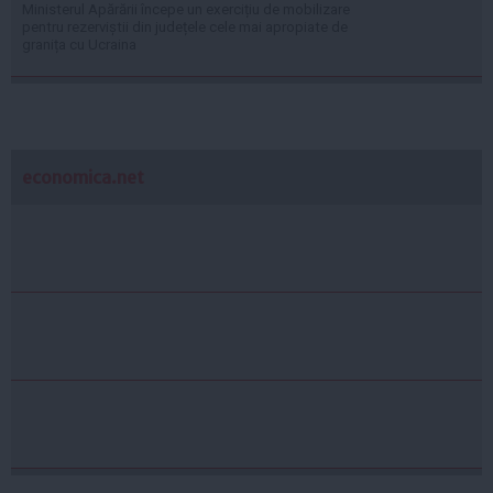
Ministerul Apărării începe un exercițiu de mobilizare
pentru rezerviștii din județele cele mai apropiate de
granița cu Ucraina
economica.net