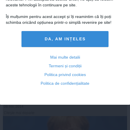
aceste tehnologii în continuare pe site.
Îți mulțumim pentru acest accept și îți reamintim că îți poți
schimba oricând opțiunea printr-o simplă revenire pe site!
DA, AM INȚELES
Mai multe detalii
Termeni și condiții
Klaus Iohannis, reacție în premieră despre Angela
Politica privind cookies
Merkel
Politica de confidențialitate
08 noi, 2014
Citeşte mai departe