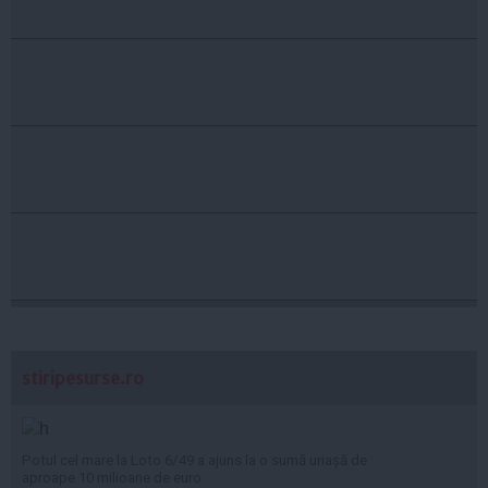
stiripesurse.ro
Potul cel mare la Loto 6/49 a ajuns la o sumă uriașă de
aproape 10 milioane de euro