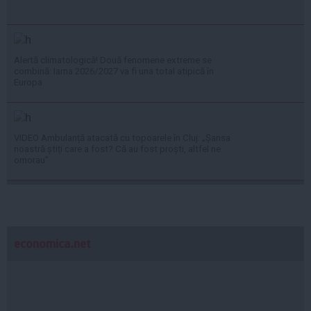
Alertă climatologică! Două fenomene extreme se
combină: Iarna 2026/2027 va fi una total atipică în
Europa
VIDEO Ambulanță atacată cu topoarele în Cluj: „Șansa
noastră știți care a fost? Că au fost proști, altfel ne
omorau”
economica.net