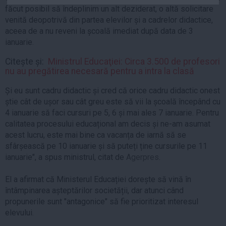
făcut posibil să îndeplinim un alt deziderat, o altă solicitare
Auto
venită deopotrivă din partea elevilor și a cadrelor didactice,
Sport
aceea de a nu reveni la școală imediat după data de 3
ianuarie.
Handbal
Box
Citește și:
Ministrul Educaţiei: Circa 3.500 de profesori
nu au pregătirea necesară pentru a intra la clasă
Baschet
Tenis
Și eu sunt cadru didactic și cred că orice cadru didactic onest
știe cât de ușor sau cât greu este să vii la școală începând cu
Alte sporturi
4 ianuarie să faci cursuri pe 5, 6 și mai ales 7 ianuarie. Pentru
Life
calitatea procesului educațional am decis și ne-am asumat
acest lucru, este mai bine ca vacanța de iarnă să se
Funny
sfârșească pe 10 ianuarie și să puteți ține cursurile pe 11
Travel
ianuarie", a spus ministrul, citat de
Agerpres
.
Stil de viata
El a afirmat că Ministerul Educației dorește să vină în
întâmpinarea așteptărilor societății, dar atunci când
propunerile sunt "antagonice" să fie prioritizat interesul
elevului.