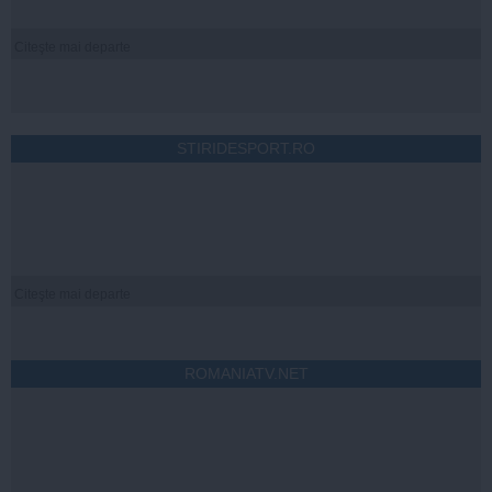
Citeşte mai departe
STIRIDESPORT.RO
Citeşte mai departe
ROMANIATV.NET