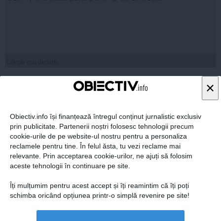
Citeşte mai departe
×
1
COMENTARII
Obiectiv.info își finanțează întregul conținut jurnalistic exclusiv
ADAUGA UN
prin publicitate. Partenerii noștri folosesc tehnologii precum
COMENTARIU NOU
cookie-urile de pe website-ul nostru pentru a personaliza
reclamele pentru tine. În felul ăsta, tu vezi reclame mai
30 sep, 19:50
relevante. Prin acceptarea cookie-urilor, ne ajuți să folosim
aceste tehnologii în continuare pe site.
Îți mulțumim pentru acest accept și îți reamintim că îți poți
schimba oricând opțiunea printr-o simplă revenire pe site!
Petra
Afacerea fenomenala! Daca ai biblioteca acasa si vrei sa o imbogat
esti cu inca o carte extraordinara, tocmai ai gasit afacerea care ti s