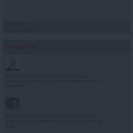
22 oct, 12:20
Citeşte mai departe
Cele mai citite
Bolojan, după acuzațiile lui Alexandru Rogobete: În
ședința de guvern nu a ajuns un material de deblocare a
posturilor
Abrudean: Președintele Senatului nu votează în locul
plenului și nu poate decide singur soarta unui proiect de
lege