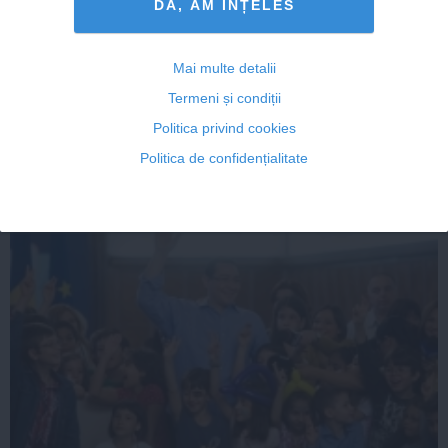
e potriveste perfect! Mai pui o carte pe raftul bibliotecii tale personal
DA, AM INȚELES
e si pornesti sa castigi bani in cea mai simpla afacere posibila! Ai nu
mai avantaje aici! Si totul e foarte usor! Te ajutam noi sa reusesti! C
ere acum detalii la adresa de email:
petra.lorana@yahoo.com
Mai multe detalii
raspunde
Termeni și condiții
Politica privind cookies
Politica de confidențialitate
ARTICOLE PE ACEEAŞI TEMĂ