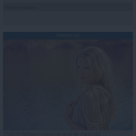
Citeşte mai departe
FEMINIS.RO
Cum îți hidratezi părul pe timp de caniculă