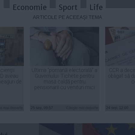
a
Economie
Sport
Life
ARTICOLE PE ACEEAŞI TEMĂ
iunea Europeană! Când ar putea s
cienţii
Ultima "pomană electorală" a
CCR a deci
ID aveau
Guvernului: Tichete pentru
obligat să d
heaguri de
masă caldă pentru
c
pensionarii cu venituri mici
(UE) a
te mai departe
25 sep, 09:57
Citeşte mai departe
24 sep, 12:00
1 ianuarie