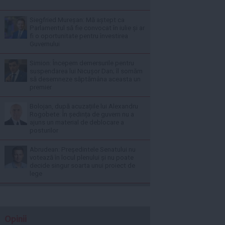
Siegfried Mureșan: Mă aștept ca
Parlamentul să fie convocat în iulie și ar
fi o oportunitate pentru învestirea
Guvernului
Simion: Începem demersurile pentru
suspendarea lui Nicușor Dan; îl somăm
să desemneze săptămâna aceasta un
premier
Bolojan, după acuzațiile lui Alexandru
Rogobete: În ședința de guvern nu a
ajuns un material de deblocare a
posturilor
Abrudean: Președintele Senatului nu
votează în locul plenului și nu poate
decide singur soarta unui proiect de
lege
Opinii