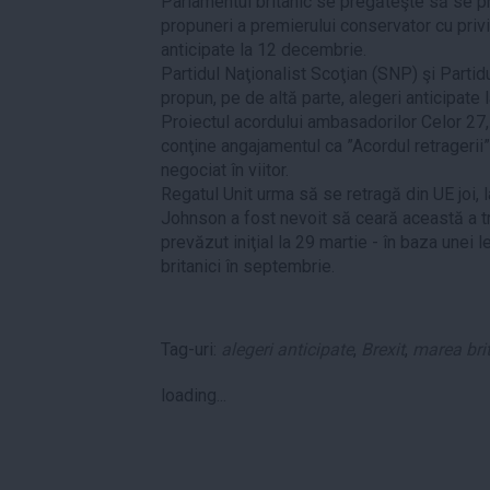
Parlamentul britanic se pregăteşte să se pro
propuneri a premierului conservator cu privi
anticipate la 12 decembrie.
Partidul Naţionalist Scoţian (SNP) şi Parti
propun, pe de altă parte, alegeri anticipate
Proiectul acordului ambasadorilor Celor 27,
conţine angajamentul ca ”Acordul retragerii” 
negociat în viitor.
Regatul Unit urma să se retragă din UE joi, 
Johnson a fost nevoit să ceară această a tr
prevăzut iniţial la 29 martie - în baza unei 
britanici în septembrie.
Tag-uri:
alegeri anticipate
,
Brexit
,
marea bri
loading...