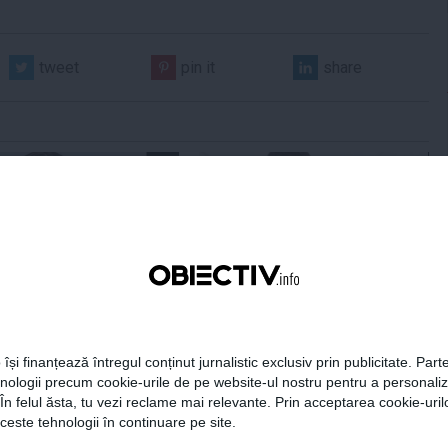
tweet
pin it
share
era preşedintelui
Tanczos Barna: Nu se poate
r Dan îşi publică
exclude nicio variantă în
aţiile de avere şi de
formarea guvernului; probabil
ese
în două săptămâni o să avem
 își finanțează întregul conținut jurnalistic exclusiv prin publicitate. Parte
rezultate
hnologii precum cookie-urile de pe website-ul nostru pentru a personali
 În felul ăsta, tu vezi reclame mai relevante. Prin acceptarea cookie-urilo
18:49
Citeşte mai departe
05 aug, 18:46
Citeşte mai departe
ceste tehnologii în continuare pe site.