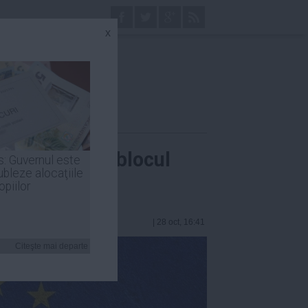
x
ă părăsească blocul
s: Guvernul este
ubleze alocaţiile
opiilor
| 28 oct, 16:41
Citeşte mai departe