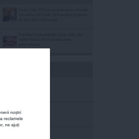
Florin Cîţu: PSD nu pierde nicio situaţie
să-i arate lui Putin că îi susţine agenda
de aici de la Bucureşti
Consiliul Concurenţei: Doar 40% din
calea ferată din România este
electrificată
b365.ro
nerii noștri
za reclamele
r, ne ajuți