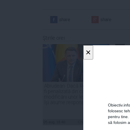
share
share
Ştirile orei
×
Abrudean: Dacă România va
Parten
fi penalizată din cauza
Nicuşo
modificării unor legi, PSD să
declar
își asume responsabilitatea
inter
Obiectiv.info
folosesc te
pentru tine.
05 aug, 18:40
Citeşte mai departe
05 aug, 
să folosim a