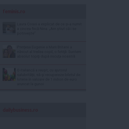
feminis.ro
Laura Cosoi a explicat de ce și-a numit
a cincea fiică Nina. „Am știut că i se
potrivește”
Prinţesa Eugenie a Marii Britanii a
născut al treilea copil, o fetiţă: Suntem
absolut topiţi după micuţa noastră
O italiancă a reuşit, cu ajutorul
salubrităţii, să-şi recupereze biletul de
loterie în valoare de 1 milion de euro
aruncat la gunoi
dailybusiness.ro