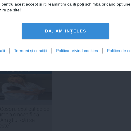
 pentru acest accept și îți reamintim că îți poți schimba oricând opțiune
DAILYBUSINESS.RO
STIRIDESPORT.RO
ire pe site!
DA, AM INȚELES
Citeşte mai departe
Citeşte mai departe
lii
Termeni și condiții
Politica privind cookies
Politica de co
FEMINIS.RO
 Cosoi a explicat de ce
umit a cincea fiică
„Am știut că i se
ește”