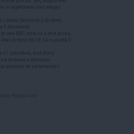
nunţe prin vot, luni, asupra unei
re la organizarea unor alegeri
dul Liberal Democrat (Lib-dem)
 la 9 decembrie.
 la care BBC scrie că a avut acces,
Marii britanii din UE să nu poată fi
la 31 octombrie, însă Boris
eia amânare a Brexitului -
legi adoptate de parlamentarii
tanie
,
Regatul Unit