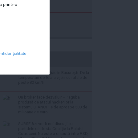
a printr-o
nfidențialitate
stiripesurse.ro
Vremea se dezlănțuie în București. De la
temperaturi de foc la vijelii cu rafale de
peste 80 km/h
Un broker face dezvăluiri - Paguba
produsă de atacul hackerilor la
sistemului ANCPI e de aproape 500 de
milioane de euro
SURSE Azi vor fi noi discuții cu
partidele din fosta Coaliție la Palatul
Cotroceni: Nu este o dispută între PSD,