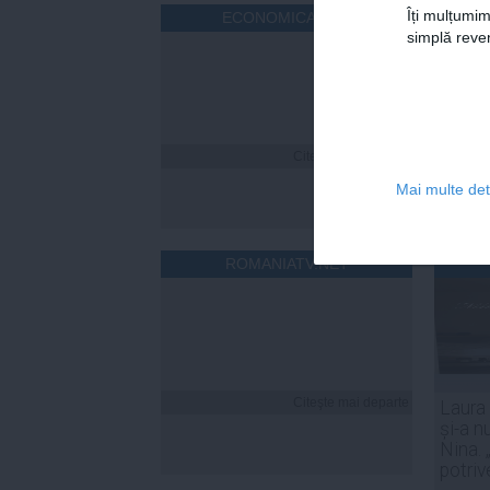
Îți mulțumim
ECONOMICA.NET
simplă reven
Citeşte mai departe
Mai multe deta
ROMANIATV.NET
Citeşte mai departe
Laura
și-a n
Nina. 
potriv