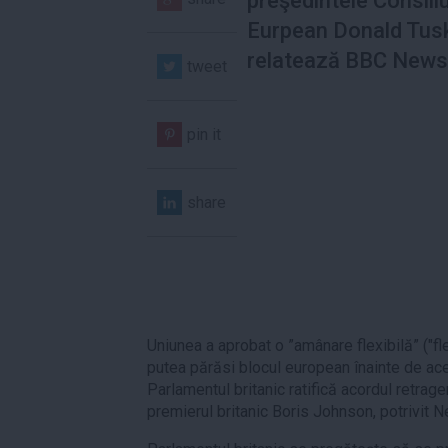
preşedintele Consiliu
Eurpean Donald Tus
relatează BBC News
tweet
pin it
share
Uniunea a aprobat o ”amânare flexibilă” ("fl
putea părăsi blocul european înainte de ace
Parlamentul britanic ratifică acordul retrage
premierul britanic Boris Johnson, potrivit N