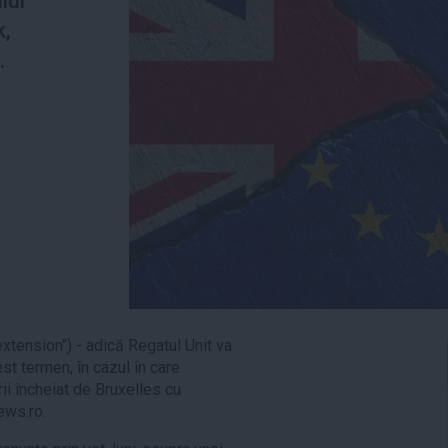
lui
k,
.
extension") - adică Regatul Unit va
st termen, în cazul în care
rii încheiat de Bruxelles cu
ews.ro.