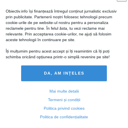
Obiectiv.info își finanțează întregul conținut jurnalistic exclusiv
prin publicitate. Partenerii noștri folosesc tehnologii precum
cookie-urile de pe website-ul nostru pentru a personaliza
reclamele pentru tine. În felul ăsta, tu vezi reclame mai
relevante. Prin acceptarea cookie-urilor, ne ajuți să folosim
aceste tehnologii în continuare pe site.
Îți mulțumim pentru acest accept și îți reamintim că îți poți
schimba oricând opțiunea printr-o simplă revenire pe site!
DA, AM INȚELES
Europarlamentare 2019. Bomba care explodează în
Marea Britanie chiar în timpul alegerilor
Mai multe detalii
Termeni și condiții
Politica privind cookies
23 mai, 14:52
Politica de confidențialitate
Citeşte mai departe