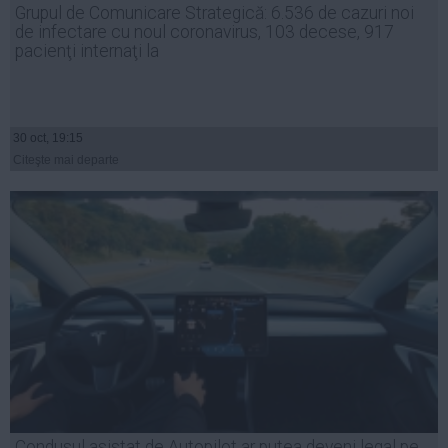
Grupul de Comunicare Strategică: 6.536 de cazuri noi
Auto
de infectare cu noul coronavirus, 103 decese, 917
Sport
pacienţi internaţi la
Handbal
Box
30 oct, 19:15
Baschet
Citeşte mai departe
Tenis
Alte sporturi
Life
Funny
Travel
Stil de viata
Condusul asistat de Autopilot ar putea deveni legal pe