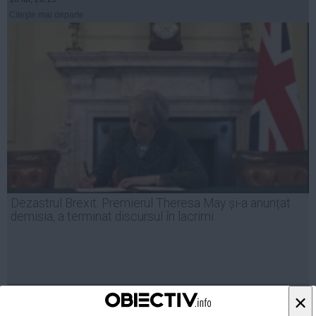
Citeşte mai departe
Dezastrul Brexit: Premierul Theresa May și-a anunțat
demisia, a terminat discursul în lacrimi
24 mai, 12:52
×
Citeşte mai departe