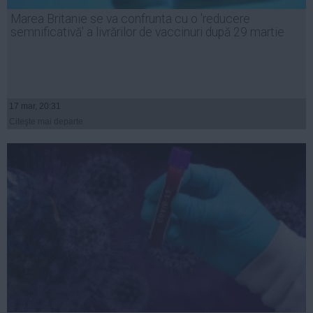
Presedintie
Marea Britanie se va confrunta cu o 'reducere
USL
semnificativă' a livrărilor de vaccinuri după 29 martie
PSD
PNL
PDL
17 mar, 20:31
PPDD
Citeşte mai departe
UDMR
PMP
Administraţie Publică
Economie
Finante
Energie
Imobiliare
Companii
Turism