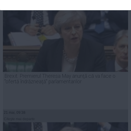
Brexit: Premierul Theresa May anunţă că va face o
"ofertă îndrăzneaţă" parlamentarilor
21 mai, 09:38
Citeşte mai departe