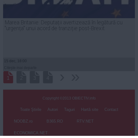
Marea Britanie: Deputații avertizează în legătură cu
"urgența" unui acord de tranziție post-Brexit
15 dec, 18:00
Citeşte mai departe
›
››
1
2
3
4
Copyright ©2013 OBIECTIV.info
Toate Ştirile
Autori
Taguri
Hartă site
Contact
NOOBZ.ro
B365.RO
RTV.NET
ECONOMICA.NET