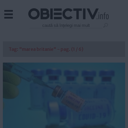
Actual
Economie
Justitie
Externe
Tag: "marea britanie" - pag. (1 / 6)
Educatie
Sanatate
Stiinta
Tehnologie
Cultura
Mediu
Life
Politica
Guvern