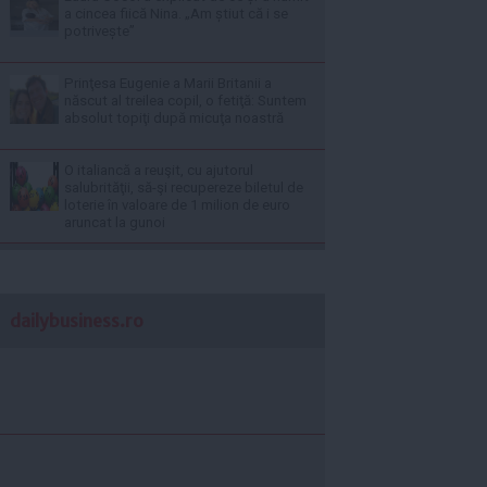
a cincea fiică Nina. „Am știut că i se
potrivește”
Prinţesa Eugenie a Marii Britanii a
născut al treilea copil, o fetiţă: Suntem
absolut topiţi după micuţa noastră
O italiancă a reuşit, cu ajutorul
salubrităţii, să-şi recupereze biletul de
loterie în valoare de 1 milion de euro
aruncat la gunoi
dailybusiness.ro