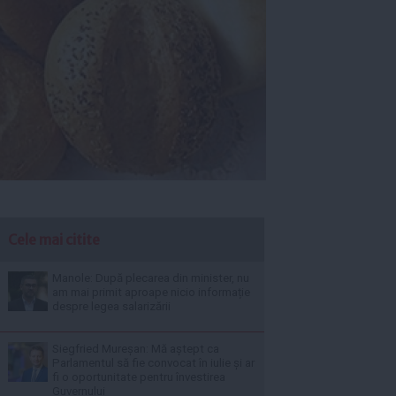
Cele mai citite
Manole: După plecarea din minister, nu
am mai primit aproape nicio informație
despre legea salarizării
Siegfried Mureșan: Mă aștept ca
Parlamentul să fie convocat în iulie și ar
fi o oportunitate pentru învestirea
Guvernului