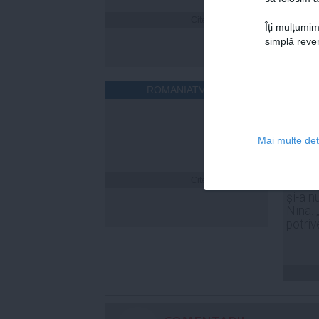
Citeşte mai departe
Îți mulțumim
simplă reven
ROMANIATV.NET
Mai multe deta
Citeşte mai departe
Laura
și-a n
Nina. 
potriv