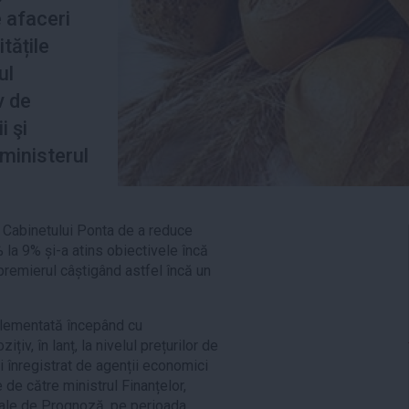
 afaceri
itățile
ul
v de
i şi
 ministerul
a Cabinetului Ponta de a reduce
 la 9% și-a atins obiectivele încă
premierul câștigând astfel încă un
plementată începând cu
țiv, în lanț, la nivelul prețurilor de
lui înregistrat de agenții economici
 de către ministrul Finanțelor,
nale de Prognoză, pe perioada