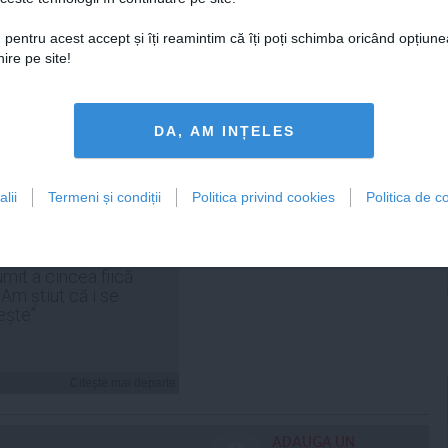
Citeşte mai departe
Citeşte mai departe
 pentru acest accept și îți reamintim că îți poți schimba oricând opțiune
ire pe site!
FEMINIS.RO
DA, AM INȚELES
lii
Termeni și condiții
Politica privind cookies
Politica de co
 Cosoi a explicat de ce
umit a cincea fiică
„Am știut că i se
ește”
Citeşte mai departe
ADAUGA UN