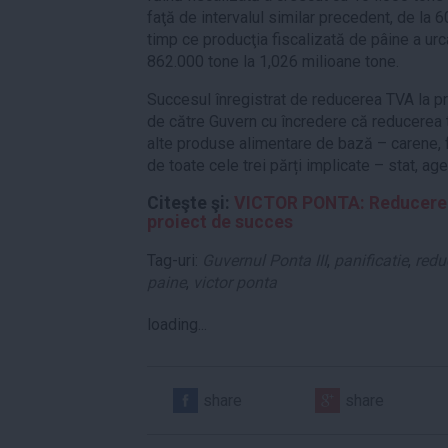
faţă de intervalul similar precedent, de la 
timp ce producţia fiscalizată de pâine a urc
862.000 tone la 1,026 milioane tone.
Succesul înregistrat de reducerea TVA la pr
de către Guvern cu încredere că reducerea 
alte produse alimentare de bază – carene, f
de toate cele trei părți implicate – stat, a
Citeşte şi:
VICTOR PONTA: Reducerea 
proiect de succes
Tag-uri:
Guvernul Ponta III
,
panificatie
,
redu
paine
,
victor ponta
loading...
share
share