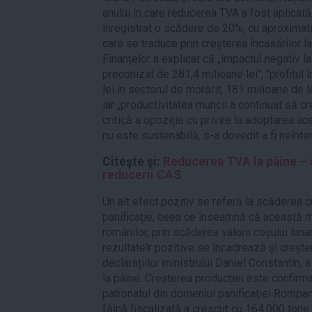
anului în care reducerea TVA a fost aplicată
înregistrat o scădere de 20%, cu aproximati
care se traduce prin creșterea încasărilor la
Finanțelor a explicat că „impactul negativ l
preconizat de 281,4 milioane lei", "profitul
lei în sectorul de morărit, 181 milioane de le
iar „productivitatea muncii a continuat să cr
critică a opoziție cu privire la adoptarea ac
nu este sustenabilă, s-a dovedit a fi neînte
Citeşte şi:
Reducerea TVA la pâine – 
reducerii CAS
Un alt efect pozitiv se referă la scăderea c
panificație, ceea ce înseamnă că această m
românilor, prin scăderea valorii coșului luna
rezultatelr pozitive se încadrează și crește
declarațiilor ministrului Daniel Constantin, 
la pâine. Creșterea producției este confirma
patronatul din domeniul panificaţiei Rompa
făină fiscalizată a crescut cu 164.000 ton