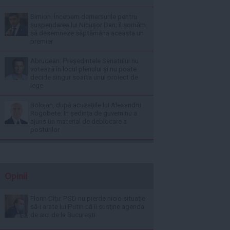
Simion: Începem demersurile pentru
suspendarea lui Nicușor Dan; îl somăm
să desemneze săptămâna aceasta un
premier
Abrudean: Președintele Senatului nu
votează în locul plenului și nu poate
decide singur soarta unui proiect de
lege
Bolojan, după acuzațiile lui Alexandru
Rogobete: În ședința de guvern nu a
ajuns un material de deblocare a
posturilor
Opinii
Florin Cîţu: PSD nu pierde nicio situaţie
să-i arate lui Putin că îi susţine agenda
de aici de la Bucureşti