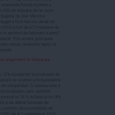
, evaziunea fiscală la pâine a
v 300 de milioane de lei, lucru
 bugetul de stat. Ministrul
a buget a fost mai mic decât cel
 în 2013 a fost de 67,5 milioane de
i în sectorul de fabricare a pâinii",
ească". Prin urmare, principala
estei măsuri, respectiv faptul că
meiată.
un argument în favoarea
u 12% a prețurilor la produsele de
ăsură se resimte și în buzunarele
r de cumpărături. În aceeași linie a
rea producției, care, conform
a crescut cu 16 % la făină și cu 18%
tă și de datele furnizate de
n, conform cărora producţia de
e (19%) de la 1 septembrie 2013