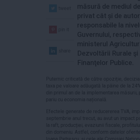
măsură de mediul de
tweet
privat cât și de autor
responsabile la nivel
pin it
Guvernului, respecti
ministerul Agriculturi
share
Dezvoltării Rurale şi
Finanţelor Publice.
Puternic criticată de către opoziție, decizi
taxa pe valoare adăugată la pâine de la 24%
din primul an de la implementarea măsurii, 
pariu cu economia națională.
Efectele generate de reducererea TVA, im
septembrie anul trecut, au avut un impact pozi
la raft, producției, evaziunii fiscale, profitu
din domeniu. Astfel, conform datelor oferite
Ioana Petrescu, și cele ale Comisiei Națio