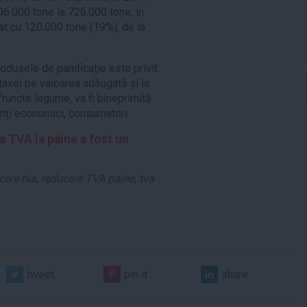
606.000 tone la 726.000 tone, în
at cu 120.000 tone (19%), de la
odusele de panificație este privit
taxei pe valoarea adăugată și la
runcte legume, va fi bineprimită
genți economici, consumatori.
TVA la pâine a fost un
cere tva
,
reducere TVA paine
,
tva
tweet
pin it
share