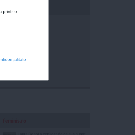
economica.net
a printr-o
nfidențialitate
feminis.ro
Laura Cosoi a explicat de ce și-a numit