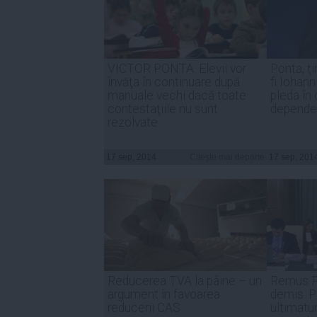
VICTOR PONTA: Elevii vor
Ponta, ţi
învăţa în continuare după
fi Iohann
manuale vechi dacă toate
pleda în
contestaţiile nu sunt
dependen
rezolvate
17 sep, 2014
Citeşte mai departe
17 sep, 201
Reducerea TVA la pâine – un
Remus Pr
argument în favoarea
demis. P
reducerii CAS
ultimatu