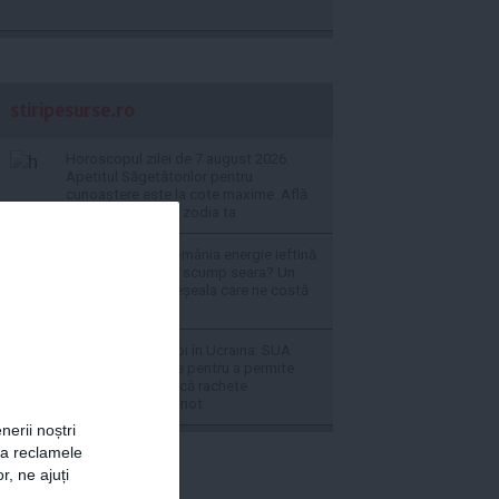
stiripesurse.ro
Horoscopul zilei de 7 august 2026.
Apetitul Săgetătorilor pentru
cunoaștere este la cote maxime. Află
ce se întâmplă cu zodia ta
De ce produce România energie ieftină
ziua și o cumpără scump seara? Un
expert explică greșeala care ne costă
miliarde
LIVE TEXT - Război în Ucraina: SUA
continuă discuțiile pentru a permite
Ucrainei să producă rachete
interceptoare Patriot
nerii noștri
za reclamele
r, ne ajuți