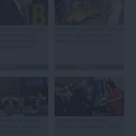
ntă pentru Rusia. Va
ROMPAN: Reducerea TVA la
is solidar sau va
pâine a dus la reducerea
 continuare pentru
evaziunii fiscale cu 20%
ţă faţă de ruşi?
4
Citeşte mai departe
17 sep, 2014
Citeşte mai departe
icopie ar putea fi
Victor Ponta şi-a depus
remierul i-a dat un
OFICIAL candidatura la BEC
m în problema