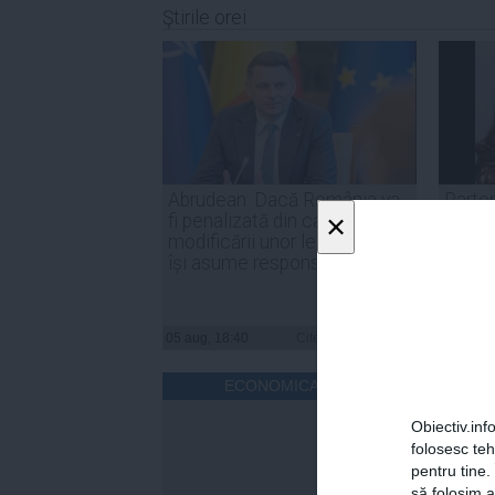
Ştirile orei
Abrudean: Dacă România va
Parten
×
fi penalizată din cauza
Nicuşo
modificării unor legi, PSD să
declar
își asume responsabilitatea
inter
05 aug, 18:40
Citeşte mai departe
05 aug, 
ECONOMICA.NET
Obiectiv.info
folosesc te
pentru tine.
să folosim a