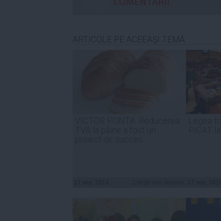
COMENTARII
ARTICOLE PE ACEEAŞI TEMĂ
VICTOR PONTA: Reducerea
Legea tr
TVA la pâine a fost un
PICAT la
proiect de succes
17 sep, 2014
Citeşte mai departe
17 sep, 201