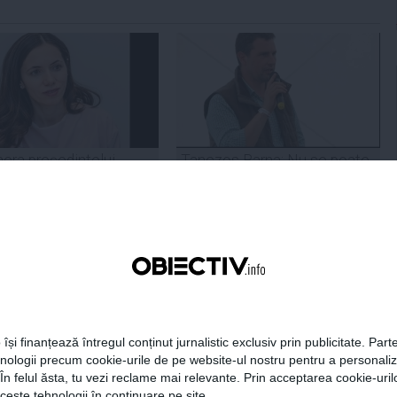
era preşedintelui
Tanczos Barna: Nu se poate
r Dan îşi publică
exclude nicio variantă în
aţiile de avere şi de
formarea guvernului; probabil
ese
în două săptămâni o să avem
rezultate
18:49
Citeşte mai departe
05 aug, 18:46
Citeşte mai departe
DAILYBUSINESS.RO
STIRIDESPORT.RO
 își finanțează întregul conținut jurnalistic exclusiv prin publicitate. Parte
hnologii precum cookie-urile de pe website-ul nostru pentru a personali
 În felul ăsta, tu vezi reclame mai relevante. Prin acceptarea cookie-urilo
ceste tehnologii în continuare pe site.