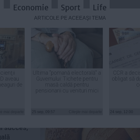
a
Economie
Sport
Life
ARTICOLE PE ACEEAŞI TEMĂ
ducerii TVA la produsele de panifi
cienţii
Ultima "pomană electorală" a
CCR a deci
ID aveau
Guvernului: Tichete pentru
obligat să d
heaguri de
masă caldă pentru
c
pensionarii cu venituri mici
ă
rea TVA la
te mai departe
25 sep, 09:57
Citeşte mai departe
24 sep, 12:00
ație s-a
al succes,
gală