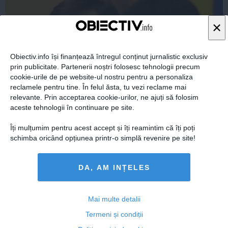
×
Obiectiv.info își finanțează întregul conținut jurnalistic exclusiv
prin publicitate. Partenerii noștri folosesc tehnologii precum
cookie-urile de pe website-ul nostru pentru a personaliza
reclamele pentru tine. În felul ăsta, tu vezi reclame mai
relevante. Prin acceptarea cookie-urilor, ne ajuți să folosim
aceste tehnologii în continuare pe site.
Crin Antonescu a DEZVĂLUIT cum putea Victor Ponta
Îți mulțumim pentru acest accept și îți reamintim că îți poți
să scape de Iohannis
schimba oricând opțiunea printr-o simplă revenire pe site!
DA, AM INȚELES
27 noi, 2014
Citeşte mai departe
Mai multe detalii
Termeni și condiții