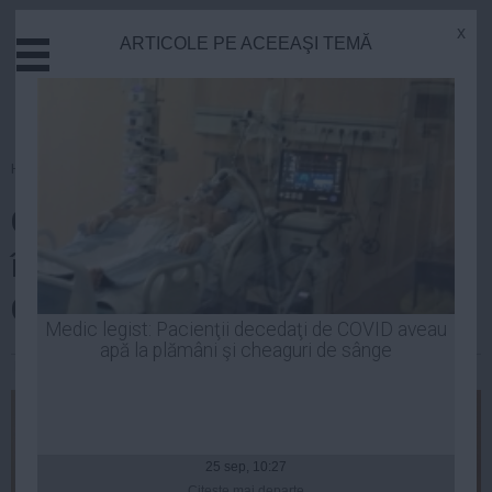
x
ARTICOLE PE ACEEAŞI TEMĂ
Actual
Economie
Justitie
Externe
Homepage
»
PSD
Educatie
Ce a declarat Victor Ponta
Sanatate
Stiinta
înainte de începerea şedinţei
Tehnologie
Comitetului executiv al PSD
Cultura
Medic legist: Pacienţii decedaţi de COVID aveau
apă la plămâni şi cheaguri de sânge
Mediu
Luiza Popa
| 27 noi, 2014
Life
Politica
Guvern
25 sep, 10:27
Citeşte mai departe