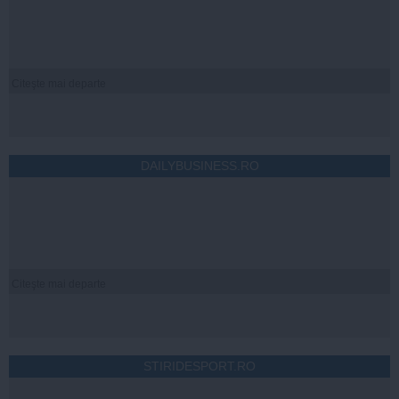
Citeşte mai departe
DAILYBUSINESS.RO
Citeşte mai departe
STIRIDESPORT.RO