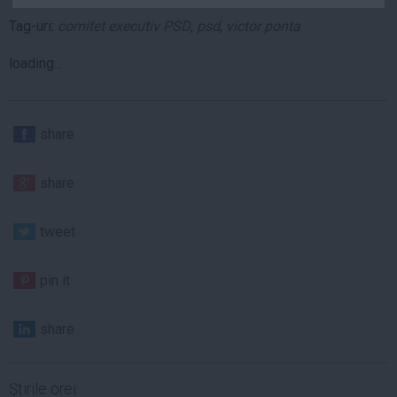
Auto
Tag-uri:
comitet executiv PSD
,
psd
,
victor ponta
Sport
loading...
Handbal
Box
Baschet
share
Tenis
share
Alte sporturi
Life
tweet
Funny
Travel
pin it
Stil de viata
share
Ştirile orei