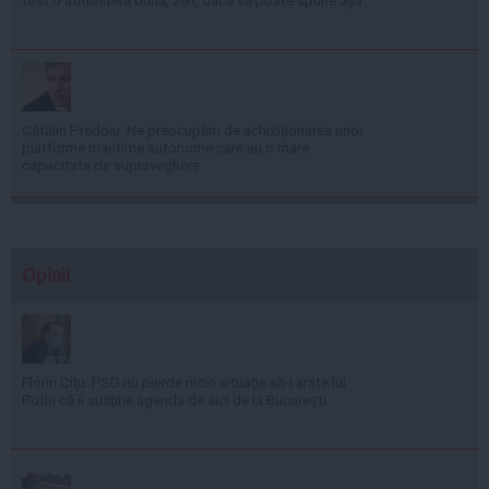
fost o atmosferă bună, zen, dacă se poate spune așa
Cătălin Predoiu: Ne preocupăm de achiziționarea unor
platforme maritime autonome care au o mare
capacitate de supraveghere
Opinii
Florin Cîţu: PSD nu pierde nicio situaţie să-i arate lui
Putin că îi susţine agenda de aici de la Bucureşti