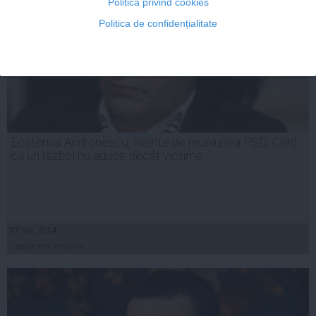
Politica privind cookies
Politica de confidențialitate
Ecaterina Andronescu, înainte de reuniunea PSD: Cred
că un război nu aduce decât victime
27 noi, 2014
Citeşte mai departe