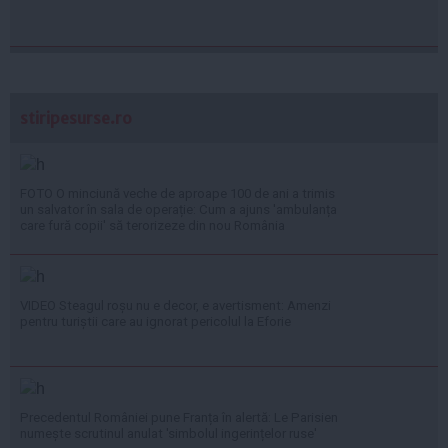
stiripesurse.ro
FOTO O minciună veche de aproape 100 de ani a trimis
un salvator în sala de operație: Cum a ajuns 'ambulanța
care fură copii' să terorizeze din nou România
VIDEO Steagul roșu nu e decor, e avertisment: Amenzi
pentru turiștii care au ignorat pericolul la Eforie
Precedentul României pune Franța în alertă: Le Parisien
numește scrutinul anulat 'simbolul ingerințelor ruse'