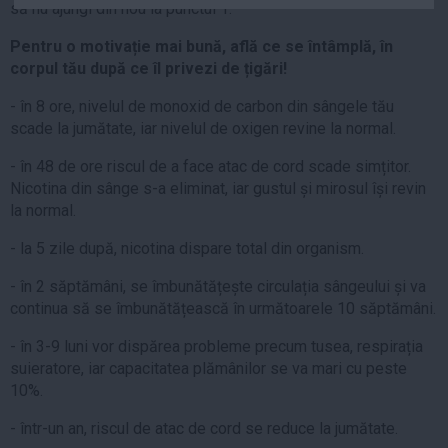
să nu ajungi din nou la punctul 1.
Auto
Pentru o motivație mai bună, află ce se întâmplă, în
Sport
corpul tău după ce îl privezi de țigări!
Handbal
- în 8 ore, nivelul de monoxid de carbon din sângele tău
Box
scade la jumătate, iar nivelul de oxigen revine la normal.
Baschet
- în 48 de ore riscul de a face atac de cord scade simțitor.
Tenis
Nicotina din sânge s-a eliminat, iar gustul și mirosul își revin
Alte sporturi
la normal.
Life
- la 5 zile după, nicotina dispare total din organism.
Funny
- în 2 săptămâni, se îmbunătățește circulația sângeului și va
Travel
continua să se îmbunătățească în următoarele 10 săptămâni.
Stil de viata
- în 3-9 luni vor dispărea probleme precum tusea, respirația
suieratore, iar capacitatea plămânilor se va mari cu peste
10%.
- într-un an, riscul de atac de cord se reduce la jumătate.