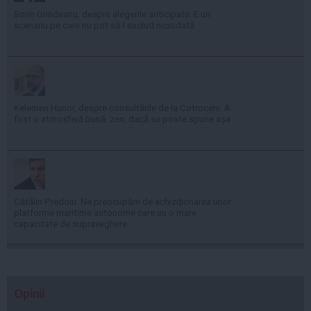
Sorin Grindeanu, despre alegerile anticipate: E un
scenariu pe care nu pot să-l exclud niciodată
Kelemen Hunor, despre consultările de la Cotroceni: A
fost o atmosferă bună, zen, dacă se poate spune așa
Cătălin Predoiu: Ne preocupăm de achiziționarea unor
platforme maritime autonome care au o mare
capacitate de supraveghere
Opinii