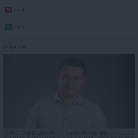
pin it
share
Ştirile orei
Ciprian Ciucu: Lucrările de punere în siguranță a blocului