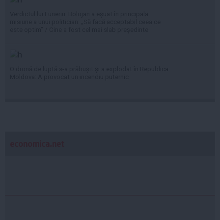
Verdictul lui Funeriu. Bolojan a eșuat în principala
misiune a unui politician: „Să facă acceptabil ceea ce
este optim” / Cine a fost cel mai slab președinte
O dronă de luptă s-a prăbușit și a explodat în Republica
Moldova: A provocat un incendiu puternic
economica.net