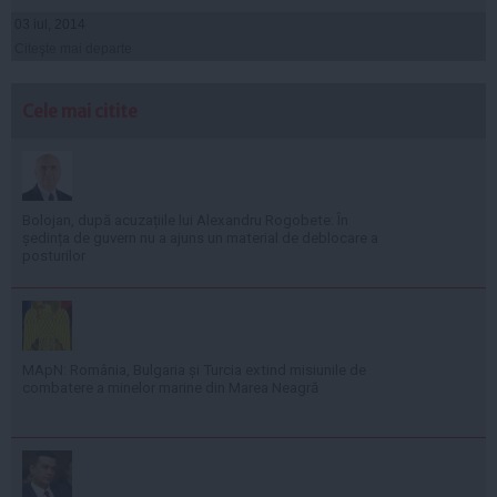
03 iul, 2014
Citeşte mai departe
Cele mai citite
Bolojan, după acuzațiile lui Alexandru Rogobete: În
ședința de guvern nu a ajuns un material de deblocare a
posturilor
MApN: România, Bulgaria și Turcia extind misiunile de
combatere a minelor marine din Marea Neagră