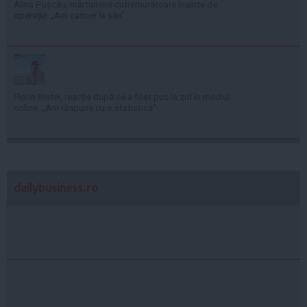
Alina Pușcău, mărturisire cutremurătoare înainte de
operație: „Am cancer la sân”
Florin Ristei, reacție după ce a fost pus la zid în mediul
online: „Am răspuns cu o statistică”
dailybusiness.ro