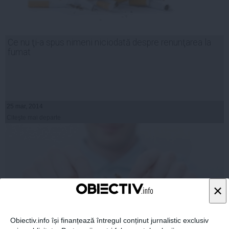
Ce nu ţi-a spus nimeni niciodată despre renunţarea la
fumat
25 mar, 2014
Citeşte mai departe
×
Obiectiv.info își finanțează întregul conținut jurnalistic exclusiv