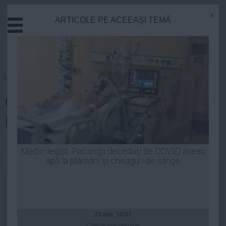
x
ARTICOLE PE ACEEAŞI TEMĂ
Actual
Economie
Justitie
Externe
Homepage
»
Sanatate
Educatie
Ce se întâmplă în corpul tău
Sanatate
Stiinta
DUPĂ ce te laşi de FUMAT
Tehnologie
Cultura
Andreea Mihai
| 04 iun, 2014
Medic legist: Pacienţii decedaţi de COVID aveau
apă la plămâni şi cheaguri de sânge
Mediu
Life
Politica
Guvern
25 sep, 10:27
Citeşte mai departe