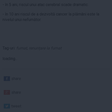
- în 5 ani, riscul unui atac cerebral scade dramatic.
- în 10 ani riscul de a dezvoltă cancer la plămâni este la
nivelul unui nefumător.
Tag-uri:
fumat
,
renunțare la fumat
loading...
share
share
tweet