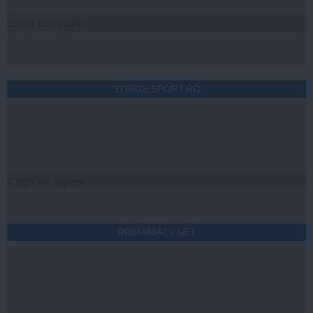
Citeşte mai departe
STIRIDESPORT.RO
Citeşte mai departe
ROMANIATV.NET