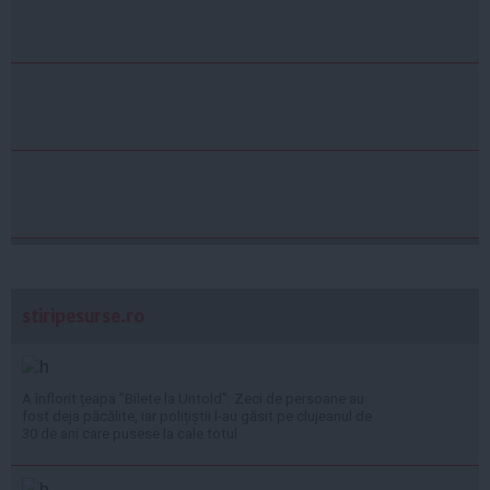
stiripesurse.ro
A înflorit țeapa ”Bilete la Untold”: Zeci de persoane au
fost deja păcălite, iar polițiștii l-au găsit pe clujeanul de
30 de ani care pusese la cale totul