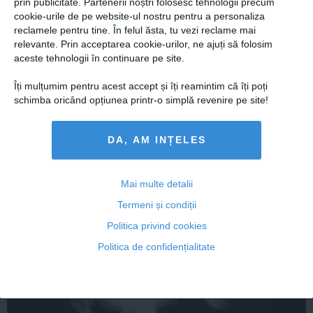
prin publicitate. Partenerii noștri folosesc tehnologii precum
cookie-urile de pe website-ul nostru pentru a personaliza
reclamele pentru tine. În felul ăsta, tu vezi reclame mai
Şase MODURI de a evita o moarte prematură VIDEO
relevante. Prin acceptarea cookie-urilor, ne ajuți să folosim
aceste tehnologii în continuare pe site.
Îți mulțumim pentru acest accept și îți reamintim că îți poți
schimba oricând opțiunea printr-o simplă revenire pe site!
07 mai, 2014
Citeşte mai departe
DA, AM INȚELES
Mai multe detalii
Termeni și condiții
Politica privind cookies
Politica de confidențialitate