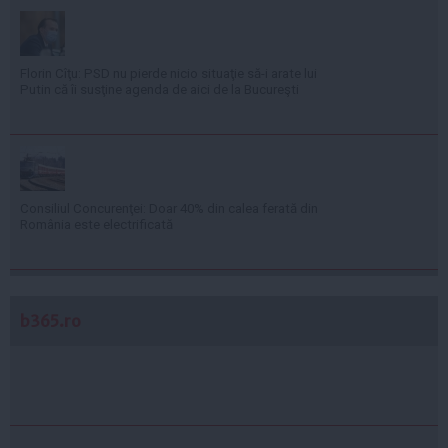
Florin Cîţu: PSD nu pierde nicio situaţie să-i arate lui
Putin că îi susţine agenda de aici de la Bucureşti
Consiliul Concurenţei: Doar 40% din calea ferată din
România este electrificată
b365.ro