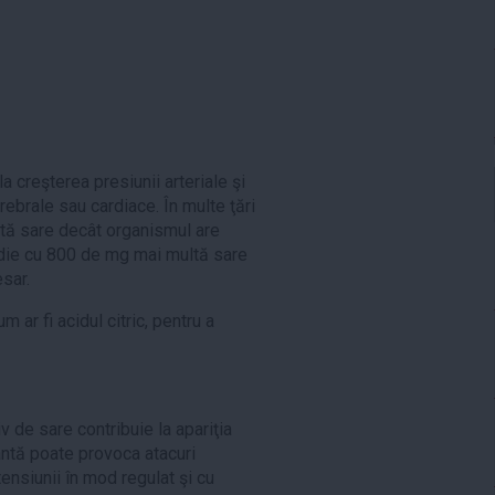
creşterea presiunii arteriale şi
rebrale sau cardiace. În multe ţări
tă sare decât organismul are
die cu 800 de mg mai multă sare
sar.
m ar fi acidul citric, pentru a
v de sare contribuie la apariţia
lantă poate provoca atacuri
ensiunii în mod regulat şi cu