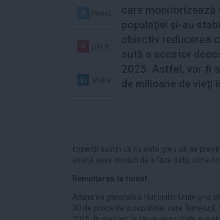
care monitorizează
tweet
populaţiei şi-au stabi
obiectiv reducerea c
pin it
sută a acestor dece
2025. Astfel, vor fi 
share
de milioane de vieţi î
Experţii susţin că nu este greu să se prev
există şase moduri de a face asta, scrie
ti
Renunţarea la fumat
Adunarea generală a Naţiunilor Unite şi-a st
30 de procente a populaţiei care fumează, ţ
2025. În prezent, în ţările dezvoltate s-a o