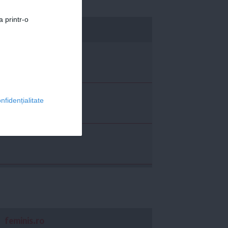
a printr-o
economica.net
nfidențialitate
feminis.ro