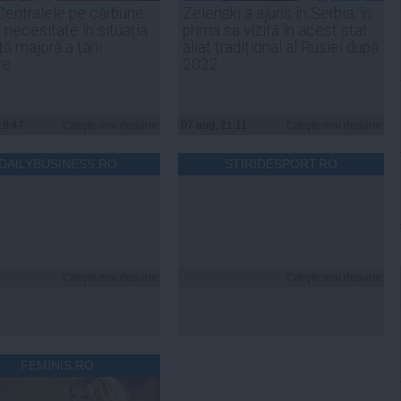
Centralele pe cărbune
Zelenski a ajuns în Serbia, în
 necesitate în situația
prima sa vizită în acest stat
ță majoră a țării
aliat tradițional al Rusiei după
re
2022
19:47
Citeşte mai departe
07 aug, 21:11
Citeşte mai departe
DAILYBUSINESS.RO
STIRIDESPORT.RO
Citeşte mai departe
Citeşte mai departe
FEMINIS.RO