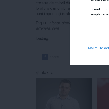
crescut de calorii din produsele de tio fas
le ofere oamenilor acces la fructe şi legume
Îți mulțumim
paşi importanţi în stoparea creşterii număr
simplă reven
Tag-uri:
alcool
,
diabet
,
fumat
,
moarte
,
moar
arteriala
,
sare
loading...
Mai multe deta
share
share
Ştirile orei