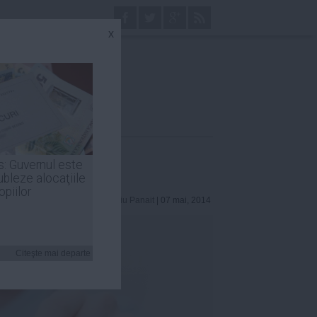
x
s: Guvernul este
ubleze alocaţiile
opiilor
Laurentiu Panait
| 07 mai, 2014
Citeşte mai departe