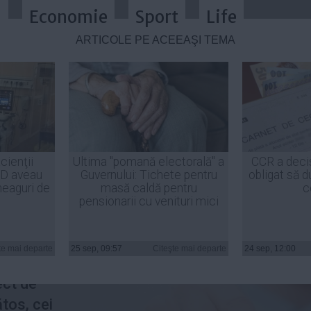
a
Economie
Sport
Life
ARTICOLE PE ACEEAŞI TEMĂ
ta o moarte prematură VIDEO
cienţii
Ultima "pomană electorală" a
CCR a deci
ID aveau
Guvernului: Tichete pentru
obligat să d
heaguri de
masă caldă pentru
c
pensionarii cu venituri mici
l că un
de
decese
te mai departe
25 sep, 09:57
Citeşte mai departe
24 sep, 12:00
 întreaga
ect de
ătos, cei