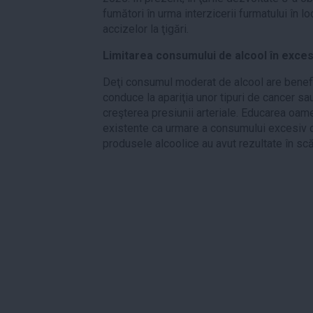
fumători în urma interzicerii furmatului în loc
accizelor la ţigări.
Limitarea consumului de alcool în exce
Deţi consumul moderat de alcool are benefic
conduce la apariţia unor tipuri de cancer sau 
creşterea presiunii arteriale. Educarea oamen
existente ca urmare a consumului excesiv d
produsele alcoolice au avut rezultate în scă