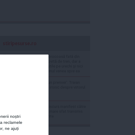
stiripesurse.ro
Ea este cea mai norocoasă fată din
România: A fost lovită de tren, dar a
scăpat. Era cu căștile pe urechi și nici
nu a realizat că trenul venea spre ea
'Eu aș fi cel mai bun premier': Traian
Băsescu, răspuns ironic despre viitorul
Guvernului
Traian Băsescu, discurs manifest către
populație: Ultimul mare sfat transmis
de fostul președinte
nerii noștri
za reclamele
r, ne ajuți