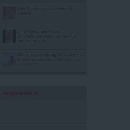
Cum îți hidratezi părul pe timp de
caniculă
Alina Pușcău, mărturisire
cutremurătoare înainte de operație:
„Am cancer la sân”
Florin Ristei, reacție după ce a fost pus
la zid în mediul online: „Am răspuns cu
o statistică”
dailybusiness.ro