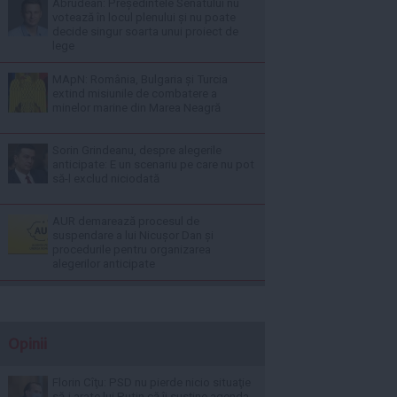
Abrudean: Președintele Senatului nu
votează în locul plenului și nu poate
decide singur soarta unui proiect de
lege
MApN: România, Bulgaria și Turcia
extind misiunile de combatere a
minelor marine din Marea Neagră
Sorin Grindeanu, despre alegerile
anticipate: E un scenariu pe care nu pot
să-l exclud niciodată
AUR demarează procesul de
suspendare a lui Nicușor Dan și
procedurile pentru organizarea
alegerilor anticipate
Opinii
Florin Cîţu: PSD nu pierde nicio situaţie
să-i arate lui Putin că îi susţine agenda