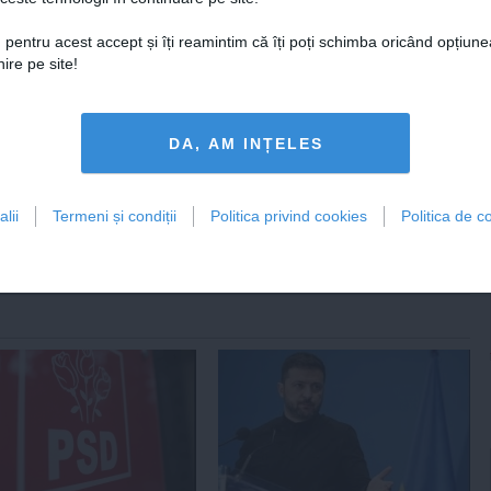
t-food sau a unor programe care să
, inclusiv în şcoli, pot reprezenta
 pentru acest accept și îți reamintim că îți poți schimba oricând opțiune
ul persoanelor obeze.
ire pe site!
te prematura
,
obezitate
,
presiune
DA, AM INȚELES
lii
Termeni și condiții
Politica privind cookies
Politica de co
tweet
pin it
share