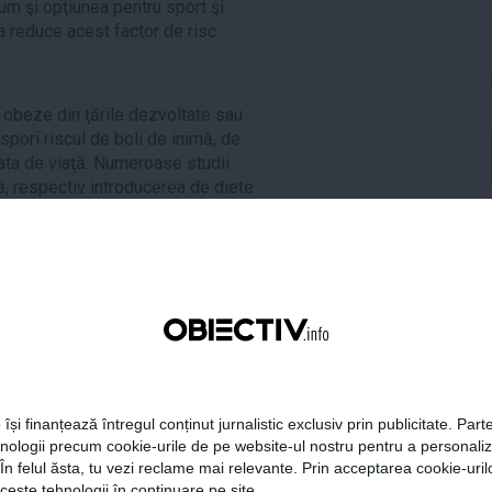
um şi opţiunea pentru sport şi
a reduce acest factor de risc.
obeze din ţările dezvoltate sau
spori riscul de boli de inimă, de
urata de viaţă. Numeroase studii
ţă, respectiv introducerea de diete
ăţi fizice pot fi la fel de eficiente
ă se ţină sub controlul nivelul de
râns legată de numeroşi factori, de
rodusele extrem de procesate şi cu
ar. Reducerea obezităţii are efecte
um cele de inimă, diabetul sau
 își finanțează întregul conținut jurnalistic exclusiv prin publicitate. Parte
hnologii precum cookie-urile de pe website-ul nostru pentru a personali
 În felul ăsta, tu vezi reclame mai relevante. Prin acceptarea cookie-urilo
informa pe oameni de nivelul
ceste tehnologii în continuare pe site.