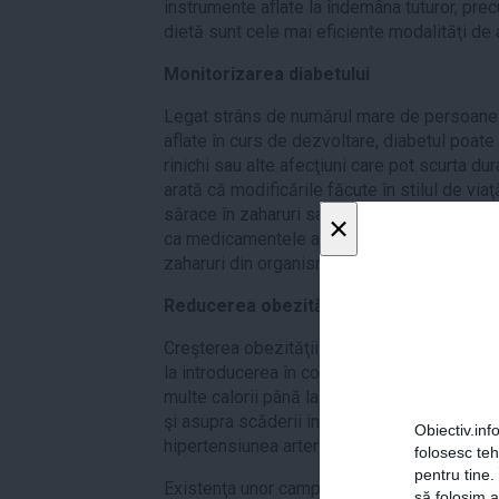
instrumente aflate la îndemâna tuturor, prec
dietă sunt cele mai eficiente modalităţi de 
Monitorizarea diabetului
Legat strâns de numărul mare de persoane 
aflate în curs de dezvoltare, diabetul poate 
rinichi sau alte afecţiuni care pot scurta d
arată că modificările făcute în stilul de via
sărace în zaharuri sau opţiunea pentru activit
×
ca medicamentele atunci când este nevoie s
zaharuri din organism.
Reducerea obezităţii
Creşterea obezităţii la nivel global este st
la introducerea în consumul populaţiei a p
multe calorii până la stilul de viaţă sedent
şi asupra scăderii incidenţei unor boli prec
Obiectiv.info
hipertensiunea arterială.
folosesc te
pentru tine.
Existenţa unor campanii publice pentru a-i 
să folosim a