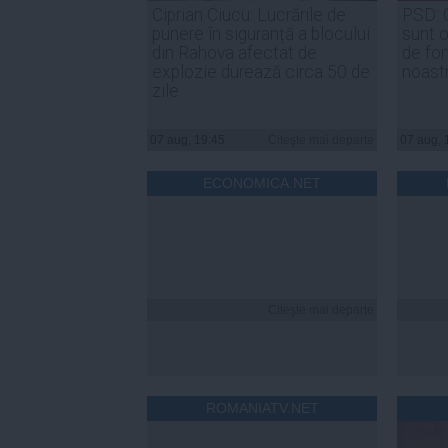
Ciprian Ciucu: Lucrările de
PSD: 
punere în siguranță a blocului
sunt o
din Rahova afectat de
de for
explozie durează circa 50 de
noast
zile
07 aug, 19:45
Citeşte mai departe
07 aug, 
ECONOMICA.NET
Citeşte mai departe
ROMANIATV.NET