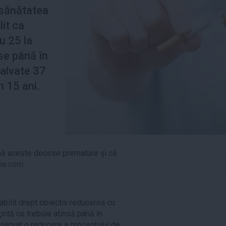
 sănătatea
lit ca
u 25 la
se până în
salvate 37
n 15 ani.
ină aceste decese premature şi că
me.com
:
abilit drept obiectiv reducerea cu
intă ce trebuie atinsă până în
bservat o reducere a procentului de