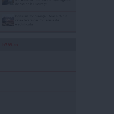
de aici de la Bucureşti
Consiliul Concurenţei: Doar 40% din
calea ferată din România este
electrificată
b365.ro