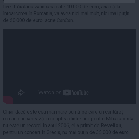
Auto
live, Trăistariu va încasa câte 10.000 de euro, aşa că la
întoarcerea în Romania, va avea nici mai mult, nici mai puţin
Sport
de 20.000 de euro, scrie
CanCan
.
Handbal
Box
Baschet
Tenis
Alte sporturi
Life
Funny
Travel
Stil de viata
Chiar dacă este cea mai mare sumă pe care un cântăreţ
român o încasează în noaptea dintre ani, pentru Mihai acesta
nu este un record. În anul 2006, el a primit de
Revelion
,
pentru un concert în Grecia, nu mai puţin de 35.000 de euro.