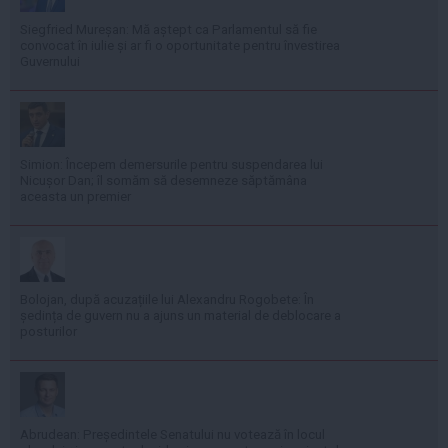
Siegfried Mureșan: Mă aștept ca Parlamentul să fie
convocat în iulie și ar fi o oportunitate pentru învestirea
Guvernului
Simion: Începem demersurile pentru suspendarea lui
Nicușor Dan; îl somăm să desemneze săptămâna
aceasta un premier
Bolojan, după acuzațiile lui Alexandru Rogobete: În
ședința de guvern nu a ajuns un material de deblocare a
posturilor
Abrudean: Președintele Senatului nu votează în locul