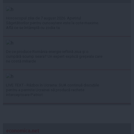
Horoscopul zilei de 7 august 2026. Apetitul
Săgetătorilor pentru cunoaștere este la cote maxime.
Află ce se întâmplă cu zodia ta
De ce produce România energie ieftină ziua și o
cumpără scump seara? Un expert explică greșeala care
ne costă miliarde
LIVE TEXT - Război în Ucraina: SUA continuă discuțiile
pentru a permite Ucrainei să producă rachete
interceptoare Patriot
economica.net