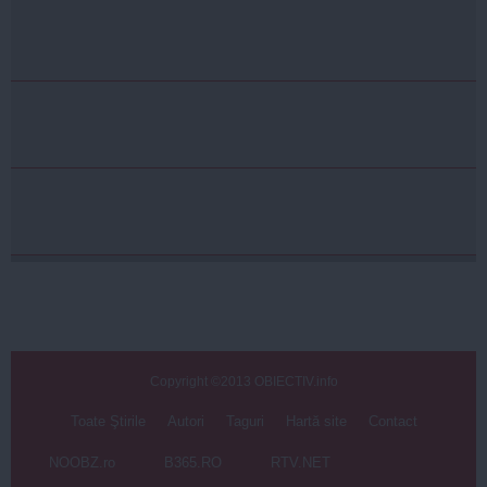
Copyright ©2013 OBIECTIV.info
Toate Ştirile
Autori
Taguri
Hartă site
Contact
NOOBZ.ro
B365.RO
RTV.NET