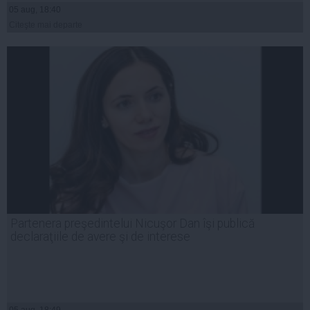
05 aug, 18:40
Citeşte mai departe
Partenera preşedintelui Nicuşor Dan îşi publică
declaraţiile de avere şi de interese