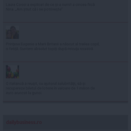
Laura Cosoi a explicat de ce și-a numit a cincea fiică
Nina. „Am știut că i se potrivește”
Prinţesa Eugenie a Marii Britanii a născut al treilea copil,
o fetiţă: Suntem absolut topiţi după micuţa noastră
O italiancă a reuşit, cu ajutorul salubrităţii, să-şi
recupereze biletul de loterie în valoare de 1 milion de
euro aruncat la gunoi
dailybusiness.ro