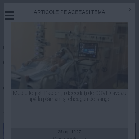
x
ARTICOLE PE ACEEAŞI TEMĂ
Actual
Economie
Justitie
Externe
Homepage
»
Cultura
Educatie
Cel mai bine plătit artist câştigă
Sanatate
Stiinta
10.000 de euro pe concert. Vezi
Tehnologie
cine este şi unde cântă de
Cultura
Medic legist: Pacienţii decedaţi de COVID aveau
Revelion
apă la plămâni şi cheaguri de sânge
Mediu
Life
Laurentiu Panait
| 26 dec, 2013
Politica
Guvern
25 sep, 10:27
Citeşte mai departe