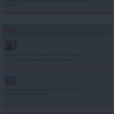
plenului și nu poate decide singur soarta unui proiect de
lege
Opinii
Florin Cîţu: PSD nu pierde nicio situaţie să-i arate lui
Putin că îi susţine agenda de aici de la Bucureşti
Consiliul Concurenţei: Doar 40% din calea ferată din
România este electrificată