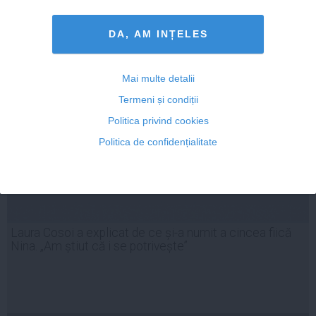
DA, AM INȚELES
Mai multe detalii
Termeni și condiții
Politica privind cookies
Politica de confidențialitate
Laura Cosoi a explicat de ce și-a numit a cincea fiică
Nina. „Am știut că i se potrivește”