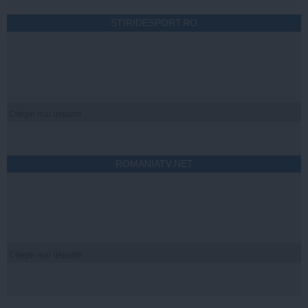
STIRIDESPORT.RO
Citeşte mai departe
ROMANIATV.NET
Citeşte mai departe