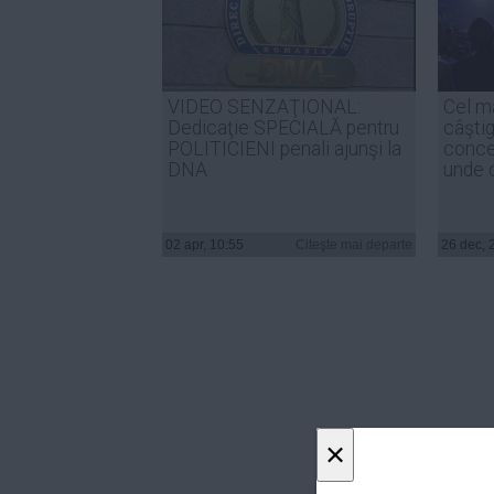
VIDEO SENZAŢIONAL:
Cel ma
Dedicaţie SPECIALĂ pentru
câşti
POLITICIENI penali ajunşi la
concer
DNA
unde 
02 apr, 10:55
Citeşte mai departe
26 dec, 
×