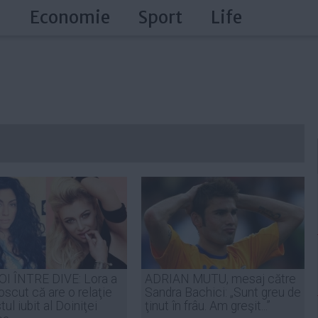
a
Economie
Sport
Life
I ÎNTRE DIVE: Lora a
ADRIAN MUTU, mesaj către
scut că are o relaţie
Sandra Bachici: „Sunt greu de
tul iubit al Doiniţei
ţinut în frâu. Am greşit...”