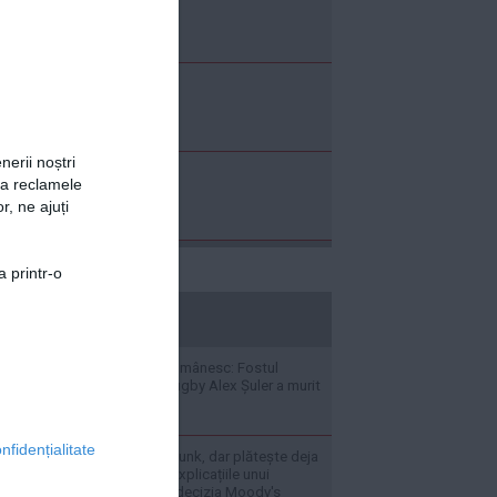
nerii noștri
za reclamele
r, ne ajuți
a printr-o
stiripesurse.ro
Doliu în sportul românesc: Fostul
internațional de rugby Alex Șuler a murit
la doar 25 de ani
nfidențialitate
„România nu e în junk, dar plătește deja
ca și cum ar fi” - Explicațiile unui
economist după decizia Moody's