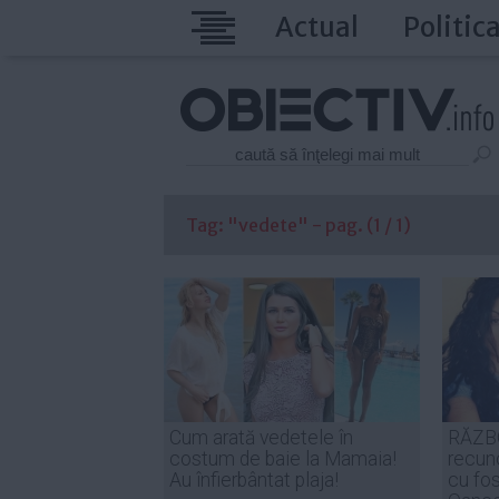
Actual
Politic
Tag: "vedete" - pag. (1 / 1)
Cum arată vedetele în
RĂZBO
costum de baie la Mamaia!
recuno
Au înfierbântat plaja!
cu fos