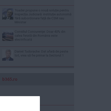
Toader propune o nouă soluție pentru
Inspecția Judiciară: instituție autonomă
fără subordonare față de CSM sau
Minister
Consiliul Concurenţei: Doar 40% din
calea ferată din România este
electrificată
Daniel Tudorache. Dat afară de peste
tot, vrea să fie primar la Sectorul 1
b365.ro