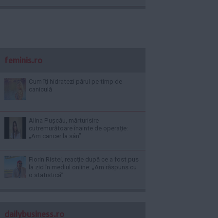
feminis.ro
Cum îți hidratezi părul pe timp de
caniculă
Alina Pușcău, mărturisire
cutremurătoare înainte de operație:
„Am cancer la sân”
Florin Ristei, reacție după ce a fost pus
la zid în mediul online: „Am răspuns cu
o statistică”
dailybusiness.ro