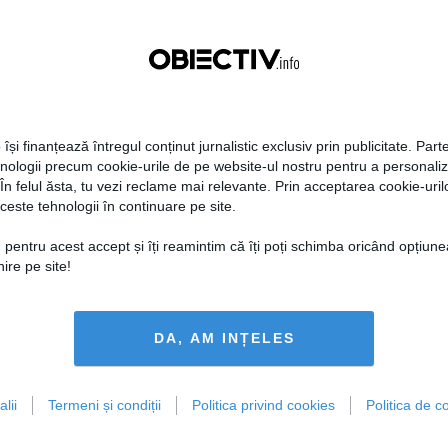
 își finanțează întregul conținut jurnalistic exclusiv prin publicitate. Parte
hnologii precum cookie-urile de pe website-ul nostru pentru a personali
 În felul ăsta, tu vezi reclame mai relevante. Prin acceptarea cookie-urilo
ceste tehnologii în continuare pe site.
 pentru acest accept și îți reamintim că îți poți schimba oricând opțiune
ire pe site!
DA, AM INȚELES
lii
Termeni și condiții
Politica privind cookies
Politica de co