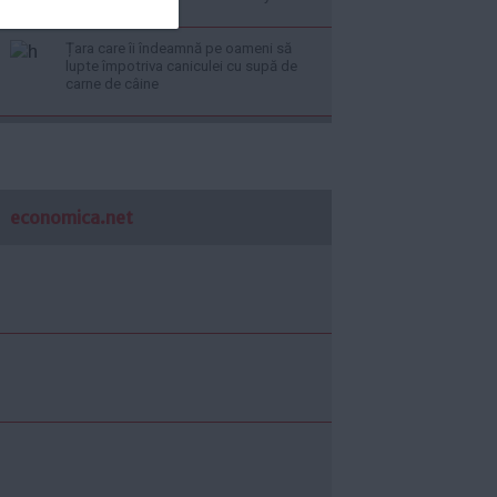
Țara care îi îndeamnă pe oameni să
lupte împotriva caniculei cu supă de
carne de câine
economica.net