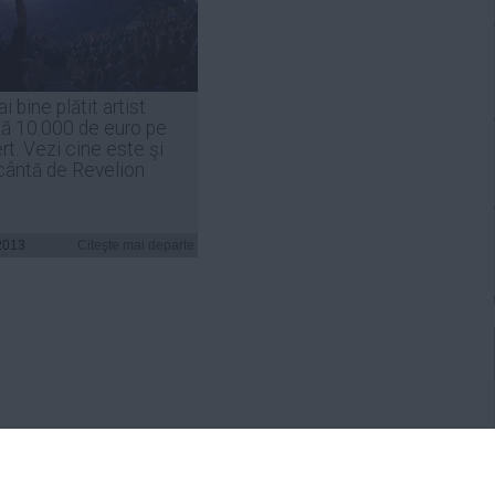
i bine plătit artist
gă 10.000 de euro pe
t. Vezi cine este şi
cântă de Revelion
2013
Citeşte mai departe