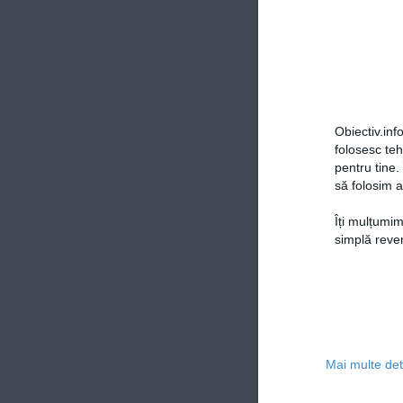
Obiectiv.info
folosesc te
pentru tine.
să folosim a
Îți mulțumim
simplă reven
Mai multe deta