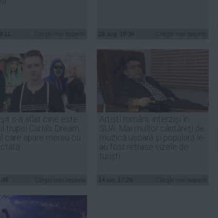
ea
19:11
Citeşte mai departe
28 aug, 18:36
Citeşte mai departe
rşit s-a aflat cine este
Artiști români, interziși în
ul trupei Carla's Dream,
SUA: Mai multor cântăreţi de
ul care apare mereu cu
muzică ușoară și populară le-
ictată
au fost retrase vizele de
turiști
1:46
Citeşte mai departe
14 iun, 17:29
Citeşte mai departe