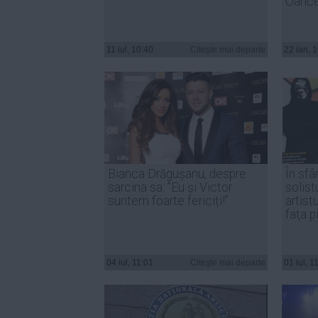
Oanc
11 iul, 10:40
Citeşte mai departe
22 ian, 
Bianca Drăgușanu, despre
În sfâ
sarcina sa: ”Eu și Victor
solist
suntem foarte fericiți!”
artist
faţa p
04 iul, 11:01
Citeşte mai departe
01 iul, 1