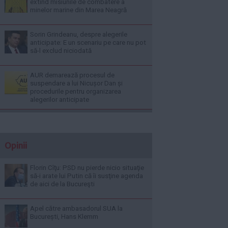
extind misiunile de combatere a
minelor marine din Marea Neagră
Sorin Grindeanu, despre alegerile
anticipate: E un scenariu pe care nu pot
să-l exclud niciodată
AUR demarează procesul de
suspendare a lui Nicușor Dan și
procedurile pentru organizarea
alegerilor anticipate
Opinii
Florin Cîţu: PSD nu pierde nicio situaţie
să-i arate lui Putin că îi susţine agenda
de aici de la Bucureşti
Apel către ambasadorul SUA la
București, Hans Klemm