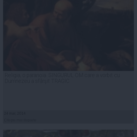
Religia, o paranoia. SINGURUL OM care a vorbit cu
Dumnezeu a sfârşit TRAGIC
24 mar, 2014
Citeşte mai departe