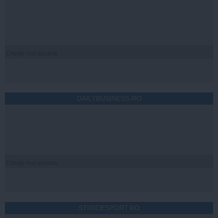
Citeşte mai departe
DAILYBUSINESS.RO
Citeşte mai departe
STIRIDESPORT.RO