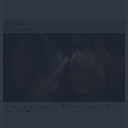
20 feb, 2014
Citeşte mai departe
Misteriosul oraş subteran din Romania care a înghiţit
vieţi omeneşti