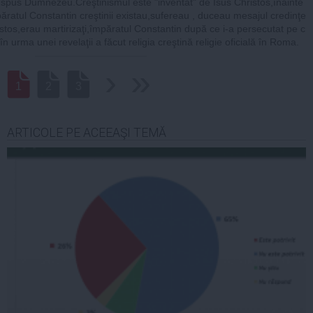
 spus Dumnezeu.Creştinismul este "inventat" de Isus Christos,înainte
ăratul Constantin creştinii existau,sufereau , duceau mesajul credinţe
ristos,erau martirizaţi,împăratul Constantin după ce i-a persecutat pe c
,în urma unei revelaţii a făcut religia creştină religie oficială în Roma.
›
››
1
2
3
ARTICOLE PE ACEEAŞI TEMĂ