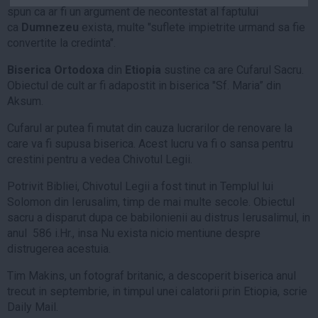
spun ca ar fi un argument de necontestat al faptului
Auto
ca
Dumnezeu
exista, multe "suflete impietrite urmand sa fie
Sport
convertite la credinta".
Handbal
Biserica Ortodoxa
din
Etiopia
sustine ca are Cufarul Sacru.
Box
Obiectul de cult ar fi adapostit in biserica "Sf. Maria” din
Aksum.
Baschet
Tenis
Cufarul ar putea fi mutat din cauza lucrarilor de renovare la
care va fi supusa biserica. Acest lucru va fi o sansa pentru
Alte sporturi
crestini pentru a vedea Chivotul Legii.
Life
Potrivit Bibliei, Chivotul Legii a fost tinut in Templul lui
Funny
Solomon din Ierusalim, timp de mai multe secole. Obiectul
sacru a disparut dupa ce babilonienii au distrus Ierusalimul, in
Travel
anul 586 i.Hr., insa Nu exista nicio mentiune despre
Stil de viata
distrugerea acestuia.
Tim Makins, un fotograf britanic, a descoperit biserica anul
trecut in septembrie, in timpul unei calatorii prin Etiopia, scrie
Daily Mail.