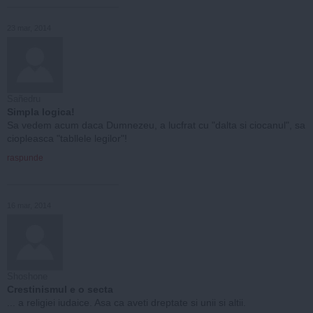
23 mar, 2014
Sañedru
Simpla logica!
Sa vedem acum daca Dumnezeu, a lucfrat cu "dalta si ciocanul", sa
ciopleasca "tabllele legilor"!
raspunde
16 mar, 2014
Shoshone
Crestinismul e o secta
... a religiei iudaice. Asa ca aveti dreptate si unii si altii.