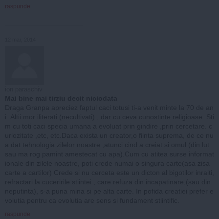
raspunde
12 mar, 2014
ion paraschiv
Mai bine mai tirziu decit niciodata
Draga Granpa apreciez faptul caci totusi ti-a venit minte la 70 de an
i .Altii mor iliterati (necultivati) , dar cu ceva cunostinte religioase. Sti
m cu toti caci specia umana a evoluat prin gindire ,prin cercetare. c
uriozitate ,etc, etc.Daca exista un creator,o fiinta suprema, de ce nu
a dat tehnologia zilelor noastre ,atunci cind a creiat si omul (din lut
sau ma rog pamint amestecat cu apa).Cum cu atitea surse informat
ionale din zilele noastre, poti crede numai o singura carte(asa zisa
carte a cartilor) Crede si nu cerceta este un dicton al bigotilor inraiti,
refractari la cuceririle stiintei , care refuza din incapatinare,(sau din
neputinta), s-a puna mina si pe alta carte. In pofida creatiei prefer e
volutia pentru ca evolutia are sens si fundament stiintific.
raspunde