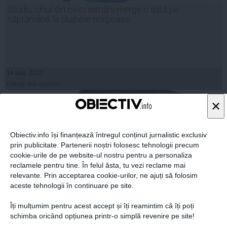
Studiu: Unul din cinci români merge o dată pe
săptămână la slujbele religioase
14 aug, 2013
Citeşte mai departe
×
Obiectiv.info își finanțează întregul conținut jurnalistic exclusiv
prin publicitate. Partenerii noștri folosesc tehnologii precum
cookie-urile de pe website-ul nostru pentru a personaliza
reclamele pentru tine. În felul ăsta, tu vezi reclame mai
relevante. Prin acceptarea cookie-urilor, ne ajuți să folosim
aceste tehnologii în continuare pe site.
Îți mulțumim pentru acest accept și îți reamintim că îți poți
schimba oricând opțiunea printr-o simplă revenire pe site!
Un expert biblic din SUA susţine că Hristos este o