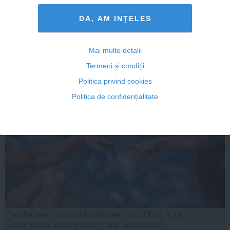
invenţie a romanilor
DA, AM INȚELES
Mai multe detalii
10 oct, 2013
Termeni și condiții
Citeşte mai departe
Politica privind cookies
Politica de confidențialitate
Dezbatere fascinantă despre EXISTENŢA lui
Dumnezeu: Asta e cea mai buna dovadă