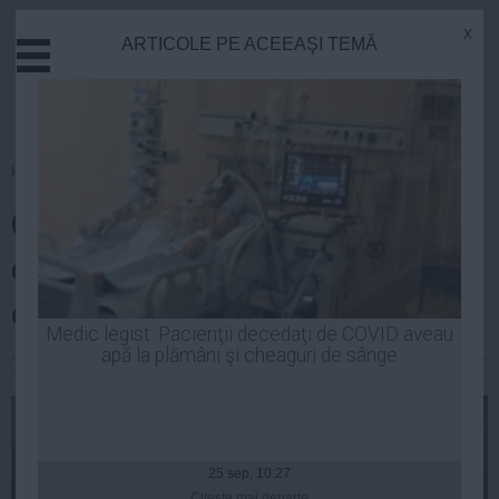
x
ARTICOLE PE ACEEAŞI TEMĂ
Actual
Economie
Justitie
Externe
Homepage
»
Stiinta
Educatie
Cel mai mare MISTER al
Sanatate
Stiinta
creştinismului ar putea fi
Tehnologie
elucidat
Cultura
Medic legist: Pacienţii decedaţi de COVID aveau
apă la plămâni şi cheaguri de sânge
Mediu
Luiza Popa
| 20 feb, 2014
Life
Politica
Guvern
25 sep, 10:27
Citeşte mai departe