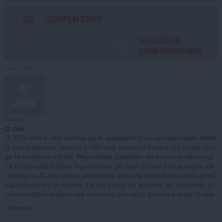
32
COMENTARII
ADAUGA UN
COMENTARIU NOU
24 mar, 2014
mobutu
D-zeu
D-ZEU este in tine trebuie sa te abandonezi ca sa-l descoperi intine
D-zeu inseamna Absolutul inflorirea suprema fiecare om poate ajun
ge la constinta infinita. Majoritatea crestinilor au impresia aberanta
ca D-zeu este o fiinta impunatoare pe care ei ovor putea vedea intr
-o buna zi .D-zeu este o posibilitate aceasta posibilitate exista in ini
ma fiecarui om.In fiecare din noi exista un graunte din constiinta co
smica indiferent daca esti constient sau nu tu porti in tine pe D-zeu
raspunde