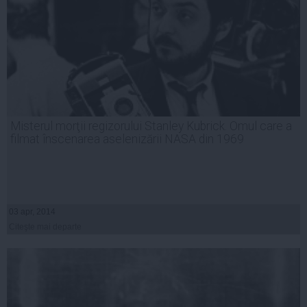
Misterul morţii regizorului Stanley Kubrick. Omul care a
filmat înscenarea aselenizării NASA din 1969
03 apr, 2014
Citeşte mai departe