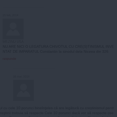
25 feb, 2014
MEZINU USA
NU ARE NICI O LEGATURA CHIVOTUL CU CRE(S)TINISMUL INVE
NTAT DE IMPARATUL Constantin la sinodul dela Niceea din 326
raspunde
08 mar, 2014
ul cu cele 10 porunci bineînţeles că are legătură cu creștinismul pentr
creştinii trebuia să respecte Cele 10 porunci dacă vor să respecte cee