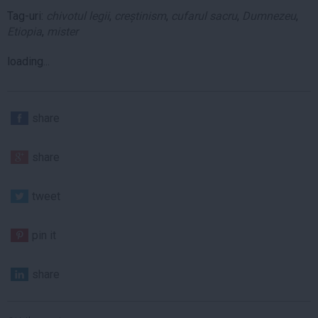
Tag-uri:
chivotul legii
,
creștinism
,
cufarul sacru
,
Dumnezeu
,
Etiopia
,
mister
loading...
share
share
tweet
pin it
share