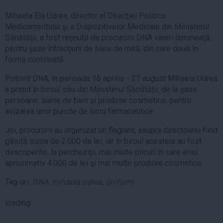
Mihaela Ela Udrea, director al Direcţiei Politica
Medicamentului şi a Dispozitivelor Medicale din Ministerul
Sănătăţii, a fost reţinută de procurorii DNA vineri dimineaţă,
pentru şase infracţiuni de luare de mită, din care două în
formă continuată.
Potrivit DNA, în perioada 16 aprilie - 27 august Mihaela Udrea
a primit în biroul său din Ministerul Sănătăţii, de la şase
persoane, sume de bani şi produse cosmetice, pentru
avizarea unor puncte de lucru farmaceutice.
Joi, procurorii au organizat un flagrant, asupra directoarei fiind
găsită suma de 2.000 de lei, iar în biroul acesteia au fost
descoperite, la percheziţii, mai multe plicuri în care erau
aproximativ 4.000 de lei şi mai multe produse cosmetice.
Tag-uri:
DNA
,
mihaela udrea
,
unifarm
loading...