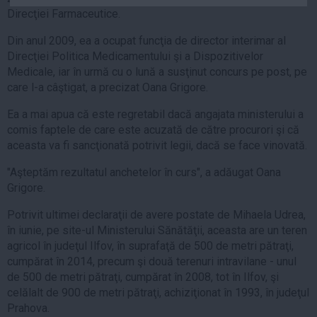
Auto
Direcţiei Farmaceutice.
Sport
Din anul 2009, ea a ocupat funcţia de director interimar al
Direcţiei Politica Medicamentului şi a Dispozitivelor
Handbal
Medicale, iar în urmă cu o lună a susţinut concurs pe post, pe
Box
care l-a câştigat, a precizat Oana Grigore.
Baschet
Ea a mai apua că este regretabil dacă angajata ministerului a
Tenis
comis faptele de care este acuzată de către procurori şi că
aceasta va fi sancţionată potrivit legii, dacă se face vinovată.
Alte sporturi
Life
"Aşteptăm rezultatul anchetelor în curs", a adăugat Oana
Grigore.
Funny
Potrivit ultimei declaraţii de avere postate de Mihaela Udrea,
Travel
în iunie, pe site-ul Ministerului Sănătăţii, aceasta are un teren
Stil de viata
agricol în judeţul Ilfov, în suprafaţă de 500 de metri pătraţi,
cumpărat în 2014, precum şi două terenuri intravilane - unul
de 500 de metri pătraţi, cumpărat în 2008, tot în Ilfov, şi
celălalt de 900 de metri pătraţi, achiziţionat în 1993, în judeţul
Prahova.