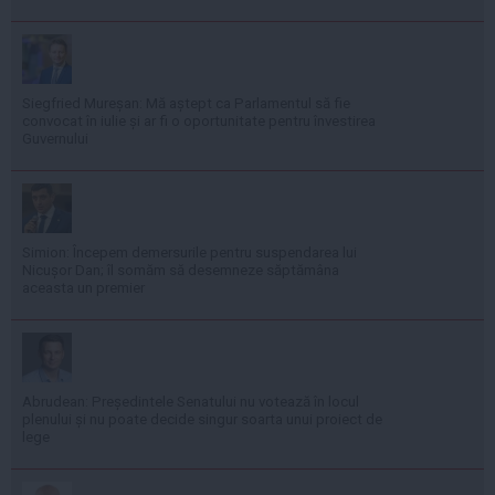
Siegfried Mureșan: Mă aștept ca Parlamentul să fie
convocat în iulie și ar fi o oportunitate pentru învestirea
Guvernului
Simion: Începem demersurile pentru suspendarea lui
Nicușor Dan; îl somăm să desemneze săptămâna
aceasta un premier
Abrudean: Președintele Senatului nu votează în locul
plenului și nu poate decide singur soarta unui proiect de
lege