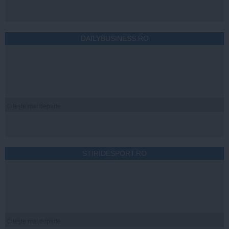
DAILYBUSINESS.RO
Citeşte mai departe
STIRIDESPORT.RO
Citeşte mai departe