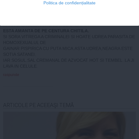
Politica de confidențialitate
MARX SI ENGELS,COMUNISTI DE DREAPTA
ESTA AMANTA DE PE CENTURA CHITILA.
SI SORA VITREGA A CRIMINALEI SI HOATE UDREA PARASITA DE
HOMOXEXUALUL DE
GAINAR PISPIRICA CU PUTA MICA.ASTA UDREA,NEAGRA ESTE
SOTIA SATANEI.
IAR SOSUL.SAL CREMANAL DE AZVOCAT HOT SI TEMBEL .LA JI
LAVA IN CELULE.
raspunde
ARTICOLE PE ACEEAŞI TEMĂ