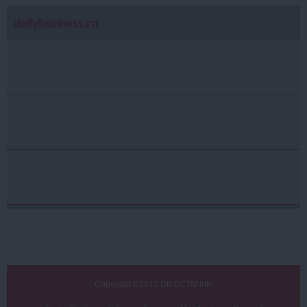
dailybusiness.ro
Copyright ©2013 OBIECTIV.info