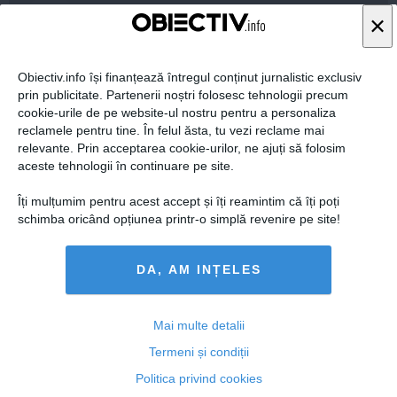
2
COMENTARII
×
ADAUGA UN
COMENTARIU NOU
Obiectiv.info își finanțează întregul conținut jurnalistic exclusiv
prin publicitate. Partenerii noștri folosesc tehnologii precum
01 sep, 14:41
cookie-urile de pe website-ul nostru pentru a personaliza
reclamele pentru tine. În felul ăsta, tu vezi reclame mai
relevante. Prin acceptarea cookie-urilor, ne ajuți să folosim
aceste tehnologii în continuare pe site.
Geta
Îți mulțumim pentru acest accept și îți reamintim că îți poți
Oferta nou-nouta!
schimba oricând opțiunea printr-o simplă revenire pe site!
Oferta nou-nouta! In premiera absoluta: cel mai nou program super
-eficient prin care va puteti rotunji rapid veniturile lunare! Nu trebuie
sa aveti niciun fel de experienta, veti invata totul cu noi, pas cu pas
DA, AM INȚELES
si metodic! Trebuie doar sa va hotarati acum! Cereti urgent mai mul
te detalii la adresa noastra de email:
giorgeta58@yahoo.it
raspunde
Mai multe detalii
Termeni și condiții
Politica privind cookies
29 aug, 11:31