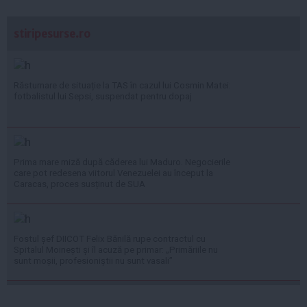
stiripesurse.ro
Răsturnare de situație la TAS în cazul lui Cosmin Matei:
fotbalistul lui Sepsi, suspendat pentru dopaj
Prima mare miză după căderea lui Maduro. Negocierile
care pot redesena viitorul Venezuelei au început la
Caracas, proces susținut de SUA
Fostul șef DIICOT Felix Bănilă rupe contractul cu
Spitalul Moinești și îl acuză pe primar: „Primăriile nu
sunt moșii, profesioniștii nu sunt vasali”