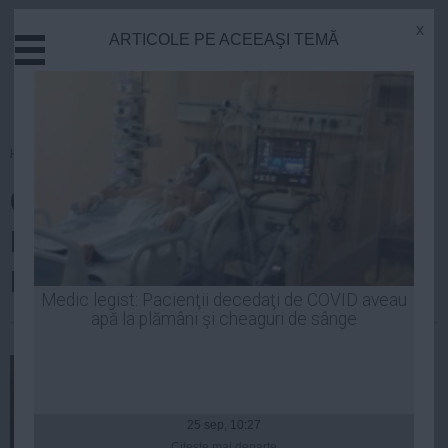
x
ARTICOLE PE ACEEAŞI TEMĂ
Actual
Economie
Justitie
Externe
Homepage
»
Justitie
Educatie
Cine este şi ce AVERE are
Sanatate
Stiinta
Mihaela Udrea, ARESTATĂ de
Tehnologie
DNA
Cultura
Medic legist: Pacienţii decedaţi de COVID aveau
apă la plămâni şi cheaguri de sânge
Mediu
Robert Georgescu
| 28 aug, 21:10
Life
Politica
Guvern
25 sep, 10:27
Citeşte mai departe