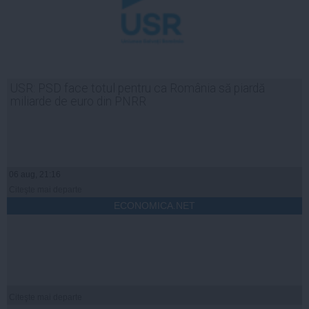
USR: PSD face totul pentru ca România să piardă
miliarde de euro din PNRR
06 aug, 21:16
Citeşte mai departe
ECONOMICA.NET
Citeşte mai departe