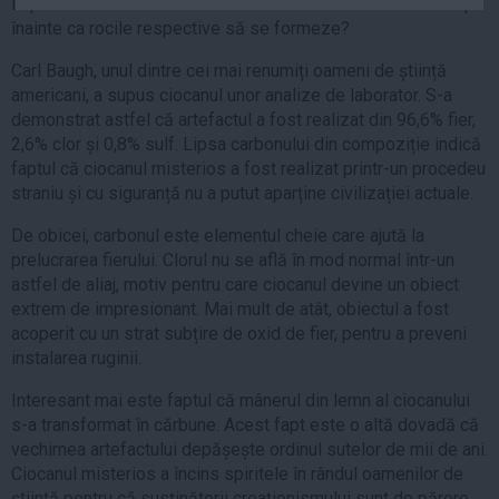
impresionante: a fost ciocanul în cauză realizat cu mult timp
Auto
înainte ca rocile respective să se formeze?
Sport
Carl Baugh, unul dintre cei mai renumiți oameni de știință
americani, a supus ciocanul unor analize de laborator. S-a
Handbal
demonstrat astfel că artefactul a fost realizat din 96,6% fier,
Box
2,6% clor și 0,8% sulf. Lipsa carbonului din compoziție indică
Baschet
faptul că ciocanul misterios a fost realizat printr-un procedeu
straniu și cu siguranță nu a putut aparține civilizației actuale.
Tenis
Alte sporturi
De obicei, carbonul este elementul cheie care ajută la
prelucrarea fierului. Clorul nu se află în mod normal într-un
Life
astfel de aliaj, motiv pentru care ciocanul devine un obiect
extrem de impresionant. Mai mult de atât, obiectul a fost
Funny
acoperit cu un strat subțire de oxid de fier, pentru a preveni
Travel
instalarea ruginii.
Stil de viata
Interesant mai este faptul că mânerul din lemn al ciocanului
s-a transformat în cărbune. Acest fapt este o altă dovadă că
vechimea artefactului depășește ordinul sutelor de mii de ani.
Ciocanul misterios a încins spiritele în rândul oamenilor de
știință pentru că susținătorii creaționismului sunt de părere