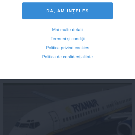
DA, AM INȚELES
Descoperire: S-a aflat motivul DISPARIŢIEI a 90%
Mai multe detalii
dintre speciile de pe Terra, acum 252 de milioane de
Termeni și condiții
ani
Politica privind cookies
Politica de confidențialitate
01 apr, 2014
Citeşte mai departe