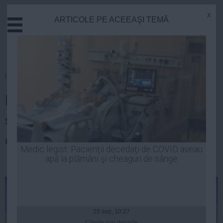
x
ARTICOLE PE ACEEAŞI TEMĂ
Actual
Economie
Justitie
Externe
Homepage
»
Stiinta
Educatie
Descoperirea care pune sub
Sanatate
Stiinta
semnul întrebării teoria
Tehnologie
evoluționistă
Cultura
Medic legist: Pacienţii decedaţi de COVID aveau
apă la plămâni şi cheaguri de sânge
Mediu
Robert Georgescu
| 07 apr, 2014
Life
Politica
Guvern
25 sep, 10:27
Citeşte mai departe