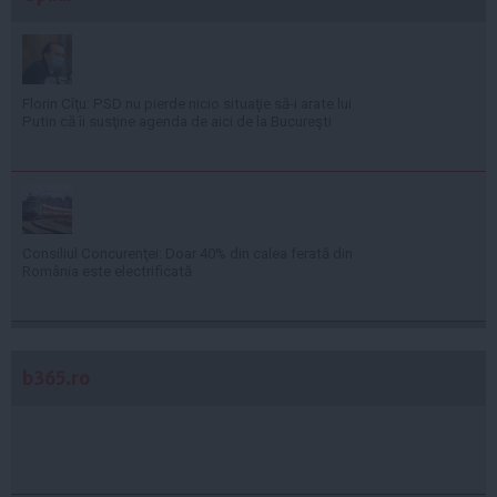
Florin Cîţu: PSD nu pierde nicio situaţie să-i arate lui
Putin că îi susţine agenda de aici de la Bucureşti
Consiliul Concurenţei: Doar 40% din calea ferată din
România este electrificată
b365.ro