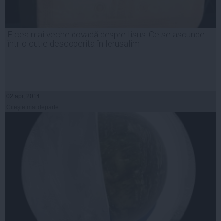
E cea mai veche dovadă despre Iisus. Ce se ascunde
într-o cutie descoperita în Ierusalim
02 apr, 2014
Citeşte mai departe