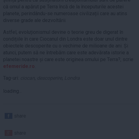
că omul a apărut pe Terra încă de la începuturile acestei
planete, perindându-se numeroase civilizații care au atins
diverse grade ale dezvoltării.
Astfel, evoluționismul devine o teorie greu de digerat în
condițiile în care Ciocanul din Londra este doar unul dintre
obiectele descoperite cu o vechime de milioane de ani. Și
atunci, putem să ne întrebăm care este adevărata istorie a
planetei noastre și care este originea omului pe Terra?, scrie
efemeride.ro
.
Tag-uri:
ciocan
,
descoperire
,
Londra
loading...
share
share