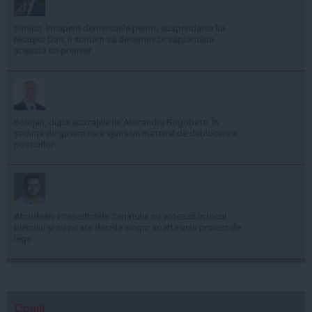
Simion: Începem demersurile pentru suspendarea lui
Nicușor Dan; îl somăm să desemneze săptămâna
aceasta un premier
Bolojan, după acuzațiile lui Alexandru Rogobete: În
ședința de guvern nu a ajuns un material de deblocare a
posturilor
Abrudean: Președintele Senatului nu votează în locul
plenului și nu poate decide singur soarta unui proiect de
lege
Opinii