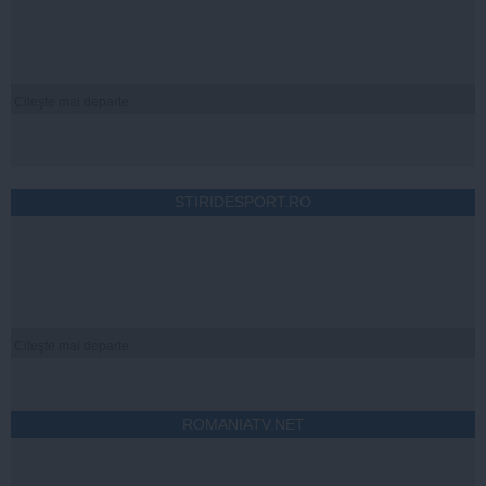
Citeşte mai departe
STIRIDESPORT.RO
Citeşte mai departe
ROMANIATV.NET