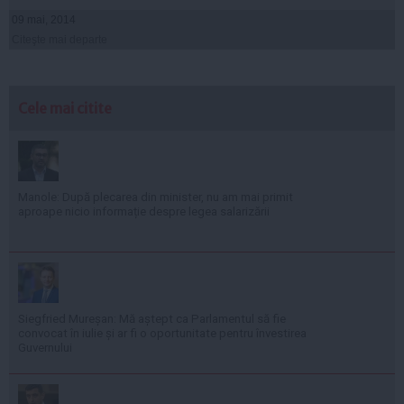
09 mai, 2014
Citeşte mai departe
Cele mai citite
Manole: După plecarea din minister, nu am mai primit
aproape nicio informație despre legea salarizării
Siegfried Mureșan: Mă aștept ca Parlamentul să fie
convocat în iulie și ar fi o oportunitate pentru învestirea
Guvernului