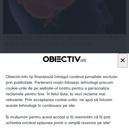
Originea bolii este în creier? Descoperiri ULUITOARE
despre adevăratele cauze ale cancerului
×
01 apr, 2014
Obiectiv.info își finanțează întregul conținut jurnalistic exclusiv
Citeşte mai departe
prin publicitate. Partenerii noștri folosesc tehnologii precum
cookie-urile de pe website-ul nostru pentru a personaliza
reclamele pentru tine. În felul ăsta, tu vezi reclame mai
relevante. Prin acceptarea cookie-urilor, ne ajuți să folosim
aceste tehnologii în continuare pe site.
Îți mulțumim pentru acest accept și îți reamintim că îți poți
schimba oricând opțiunea printr-o simplă revenire pe site!