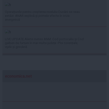
Operațiunile pentru creșterea nivelului Dunării se reiau
astăzi: ANAR explică și primele efecte în criza
energetică
LIVE UPDATE Alerte meteo ANM: Cod portocaliu și Cod
galben de furtuni în mai multe județe. Ploi torențiale,
vijelii și grindină
economica.net