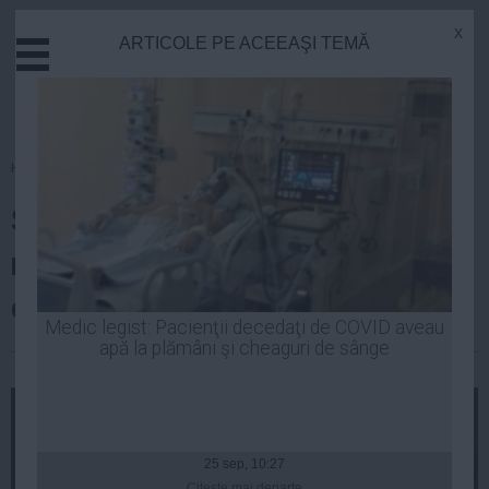
x
ARTICOLE PE ACEEAŞI TEMĂ
Actual
Economie
Justitie
Externe
Homepage
»
Justitie
Educatie
Șefa DNA: N-am întrebat
Sanatate
Stiinta
niciodată care au fost
Tehnologie
circumstanțele numirii mele
Cultura
Medic legist: Pacienţii decedaţi de COVID aveau
apă la plămâni şi cheaguri de sânge
Mediu
Laurentiu Panait
| 11 iun, 11:50
Life
Politica
Guvern
25 sep, 10:27
Citeşte mai departe