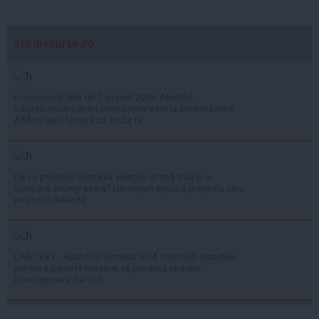
stiripesurse.ro
Horoscopul zilei de 7 august 2026. Apetitul
Săgetătorilor pentru cunoaștere este la cote maxime.
Află ce se întâmplă cu zodia ta
De ce produce România energie ieftină ziua și o
cumpără scump seara? Un expert explică greșeala care
ne costă miliarde
LIVE TEXT - Război în Ucraina: SUA continuă discuțiile
pentru a permite Ucrainei să producă rachete
interceptoare Patriot