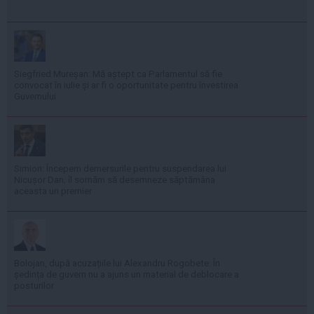
Siegfried Mureșan: Mă aștept ca Parlamentul să fie
convocat în iulie și ar fi o oportunitate pentru învestirea
Guvernului
Simion: Începem demersurile pentru suspendarea lui
Nicușor Dan; îl somăm să desemneze săptămâna
aceasta un premier
Bolojan, după acuzațiile lui Alexandru Rogobete: În
ședința de guvern nu a ajuns un material de deblocare a
posturilor