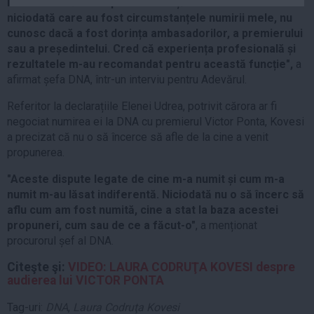
întrebat dacă îmi exprim consimțământul. N-am întrebat
Auto
niciodată care au fost circumstanțele numirii mele, nu
cunosc dacă a fost dorința ambasadorilor, a premierului
Sport
sau a președintelui. Cred că experiența profesională și
Handbal
rezultatele m-au recomandat pentru această funcție",
a
afirmat șefa DNA, într-un interviu pentru Adevărul.
Box
Baschet
Referitor la declarațiile Elenei Udrea, potrivit cărora ar fi
negociat numirea ei la DNA cu premierul Victor Ponta, Kovesi
Tenis
a precizat că nu o să încerce să afle de la cine a venit
Alte sporturi
propunerea.
Life
"Aceste dispute legate de cine m-a numit și cum m-a
numit m-au lăsat indiferentă. Niciodată nu o să încerc să
Funny
aflu cum am fost numită, cine a stat la baza acestei
Travel
propuneri, cum sau de ce a făcut-o"
, a menționat
Stil de viata
procurorul șef al DNA.
Citeşte şi:
VIDEO: LAURA CODRUŢA KOVESI despre
audierea lui VICTOR PONTA
Tag-uri:
DNA
,
Laura Codruţa Kovesi