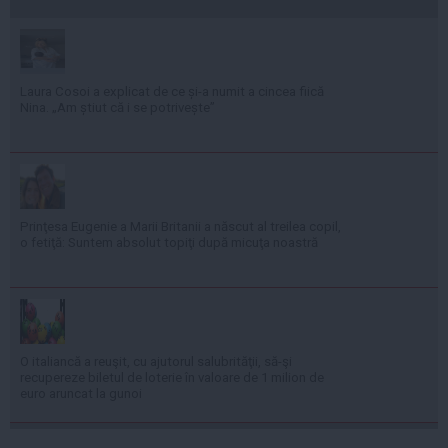
Laura Cosoi a explicat de ce și-a numit a cincea fiică
Nina. „Am știut că i se potrivește”
Prinţesa Eugenie a Marii Britanii a născut al treilea copil,
o fetiţă: Suntem absolut topiţi după micuţa noastră
O italiancă a reuşit, cu ajutorul salubrităţii, să-şi
recupereze biletul de loterie în valoare de 1 milion de
euro aruncat la gunoi