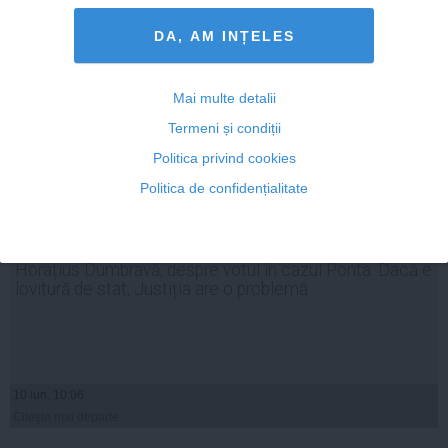
DA, AM INȚELES
Mai multe detalii
Termeni și condiții
Politica privind cookies
Politica de confidențialitate
Horațius Dumbravă, despre votul în cazul Ponta: Dacă e
lovitură de stat, Justiția are o problemă
10 iun, 10:06
Citeşte mai departe