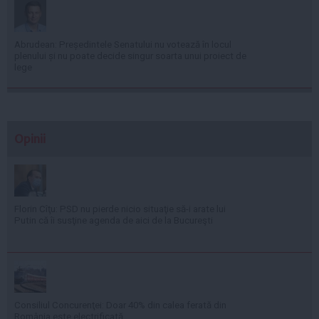
Abrudean: Președintele Senatului nu votează în locul
plenului și nu poate decide singur soarta unui proiect de
lege
Opinii
Florin Cîţu: PSD nu pierde nicio situaţie să-i arate lui
Putin că îi susţine agenda de aici de la Bucureşti
Consiliul Concurenţei: Doar 40% din calea ferată din
România este electrificată