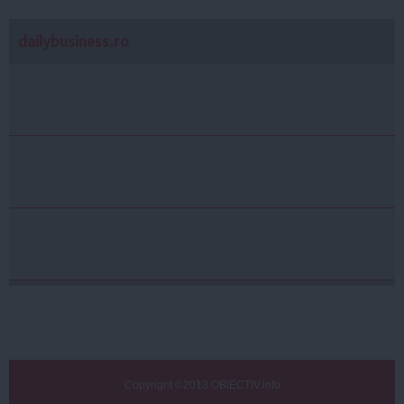
dailybusiness.ro
Copyright ©2013 OBIECTIV.info