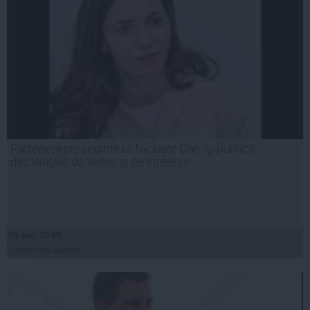
Partenera preşedintelui Nicuşor Dan îşi publică
declaraţiile de avere şi de interese
05 aug, 18:49
Citeşte mai departe