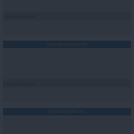
Citeşte mai departe
DAILYBUSINESS.RO
Citeşte mai departe
STIRIDESPORT.RO