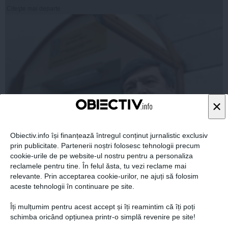
Citeşte mai departe
×
Obiectiv.info își finanțează întregul conținut jurnalistic exclusiv
Toni Greblă, audiat la DNA. Fostul judecător CCR este
prin publicitate. Partenerii noștri folosesc tehnologii precum
acuzat de trafic de influenţă
cookie-urile de pe website-ul nostru pentru a personaliza
reclamele pentru tine. În felul ăsta, tu vezi reclame mai
relevante. Prin acceptarea cookie-urilor, ne ajuți să folosim
aceste tehnologii în continuare pe site.
Îți mulțumim pentru acest accept și îți reamintim că îți poți
10 iun, 10:05
schimba oricând opțiunea printr-o simplă revenire pe site!
Citeşte mai departe