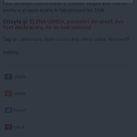
face denunțuri calomnioase și presiuni asupra altor martori
Auto
pentru a-și ușura soarta în fața procurorilor DNA.
Sport
Citeşte şi:
ELENA UDREA, povestiri din arest: Am
Handbal
fost dezbracata, mi-au luat sutienul
Box
Tag-uri:
denuntare
,
dorin cocos dna
,
elena udrea
,
Microsoft
Baschet
loading...
Tenis
Alte sporturi
Life
share
Funny
share
Travel
Stil de viata
tweet
pin it