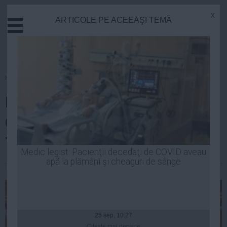
x
ARTICOLE PE ACEEAŞI TEMĂ
Actual
Economie
Justitie
Externe
Homepage
»
Actual
Educatie
ELENA UDREA, atac la DORIN
Sanatate
Stiinta
COCOŞ şi ANA MARIA
Tehnologie
TOPOLICEANU
Cultura
Medic legist: Pacienţii decedaţi de COVID aveau
apă la plămâni şi cheaguri de sânge
Mediu
Robert Georgescu
| 23 feb, 16:58
Life
Politica
Guvern
25 sep, 10:27
Citeşte mai departe