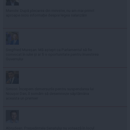
Manole: După plecarea din minister, nu am mai primit
aproape nicio informație despre legea salarizării
Siegfried Mureșan: Mă aștept ca Parlamentul să fie
convocat în iulie și ar fi o oportunitate pentru învestirea
Guvernului
Simion: Începem demersurile pentru suspendarea lui
Nicușor Dan; îl somăm să desemneze săptămâna
aceasta un premier
Abrudean: Președintele Senatului nu votează în locul