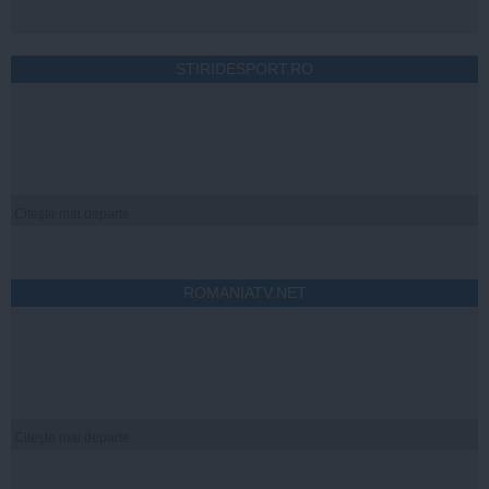
STIRIDESPORT.RO
Citeşte mai departe
ROMANIATV.NET
Citeşte mai departe