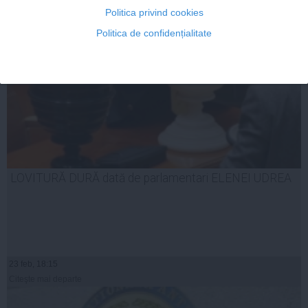
Politica privind cookies
Politica de confidențialitate
LOVITURĂ DURĂ dată de parlamentari ELENEI UDREA
23 feb, 18:15
Citeşte mai departe