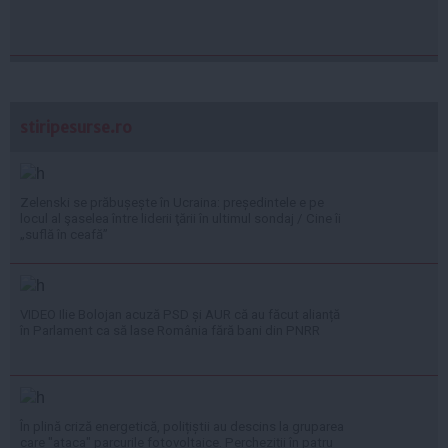
stiripesurse.ro
Zelenski se prăbușește în Ucraina: președintele e pe
locul al şaselea între liderii ţării în ultimul sondaj / Cine îi
„suflă în ceafă”
VIDEO Ilie Bolojan acuză PSD și AUR că au făcut alianță
în Parlament ca să lase România fără bani din PNRR
În plină criză energetică, polițiștii au descins la gruparea
care "ataca" parcurile fotovoltaice. Percheziții în patru