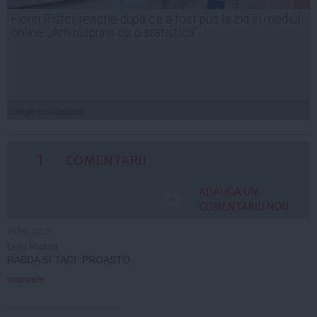
Florin Ristei, reacție după ce a fost pus la zid în mediul
online: „Am răspuns cu o statistică”
Citeşte mai departe
1
COMENTARII
ADAUGA UN
COMENTARIU NOU
24 feb, 10:23
Liviu Raduta
RABDA SI TACI .PROASTO.
raspunde