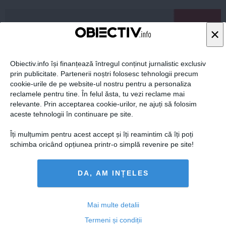
×
Obiectiv.info își finanțează întregul conținut jurnalistic exclusiv
prin publicitate. Partenerii noștri folosesc tehnologii precum
cookie-urile de pe website-ul nostru pentru a personaliza
reclamele pentru tine. În felul ăsta, tu vezi reclame mai
relevante. Prin acceptarea cookie-urilor, ne ajuți să folosim
aceste tehnologii în continuare pe site.
Îți mulțumim pentru acest accept și îți reamintim că îți poți
DEPUTAŢII, vot favorabil pentru URMĂRIREA PENALĂ
schimba oricând opțiunea printr-o simplă revenire pe site!
a Elenei Udrea
DA, AM INȚELES
23 feb, 17:24
Mai multe detalii
Citeşte mai departe
Termeni și condiții