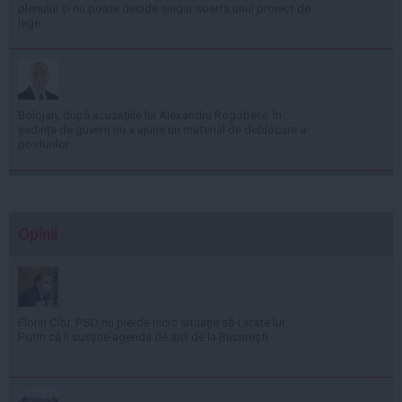
plenului și nu poate decide singur soarta unui proiect de
lege
Bolojan, după acuzațiile lui Alexandru Rogobete: În
ședința de guvern nu a ajuns un material de deblocare a
posturilor
Opinii
Florin Cîţu: PSD nu pierde nicio situaţie să-i arate lui
Putin că îi susţine agenda de aici de la Bucureşti