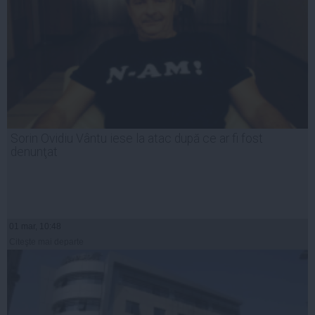
Sorin Ovidiu Vântu iese la atac după ce ar fi fost
denunţat
01 mar, 10:48
Citeşte mai departe