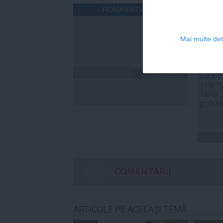
ROMANIATV.NET
Mai multe deta
Citeşte mai departe
Laura
și-a n
Nina. 
potriv
COMENTARII
ARTICOLE PE ACEEAŞI TEMĂ