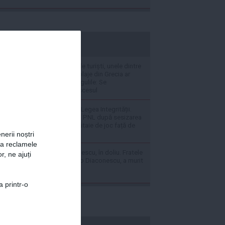
stiripesurse.ro
VIDEO Sufocate de turiști, unele dintre
cele mai celebre plaje din Grecia ar
putea schimba regulile: Se
restricționează accesul
Război politic pe Legea Integrității.
PSD atacă USR și PNL după sesizarea
la CCR: „Este o bătaie de joc față de
banii publici”
nerii noștri
za reclamele
FOTO Dan Diaconescu, în doliu. Fratele
r, ne ajuți
său mai mic, Mario Diaconescu, a murit
a printr-o