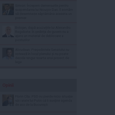
Simion: Începem demersurile pentru
suspendarea lui Nicușor Dan; îl somăm
să desemneze săptămâna aceasta un
premier
Bolojan, după acuzațiile lui Alexandru
Rogobete: În ședința de guvern nu a
ajuns un material de deblocare a
posturilor
Abrudean: Președintele Senatului nu
votează în locul plenului și nu poate
decide singur soarta unui proiect de
lege
Opinii
Florin Cîţu: PSD nu pierde nicio situaţie
să-i arate lui Putin că îi susţine agenda
de aici de la Bucureşti