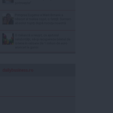
potrivește”
Prinţesa Eugenie a Marii Britanii a
născut al treilea copil, o fetiţă: Suntem
absolut topiţi după micuţa noastră
O italiancă a reuşit, cu ajutorul
salubrităţii, să-şi recupereze biletul de
loterie în valoare de 1 milion de euro
aruncat la gunoi
dailybusiness.ro