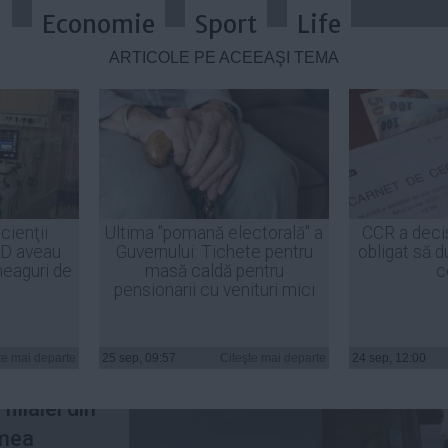
a
Economie
Sport
Life
ARTICOLE PE ACEEAŞI TEMĂ
chipa de postaci a filialei PDL B
cienţii
Ultima "pomană electorală" a
CCR a deci
ID aveau
Guvernului: Tichete pentru
obligat să d
heaguri de
masă caldă pentru
c
pensionarii cu venituri mici
, prin
ordonați,
te mai departe
25 sep, 09:57
Citeşte mai departe
24 sep, 12:00
 PDL
ilialei din
imea