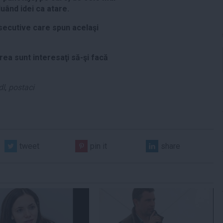
luând idei ca atare.
nsecutive care spun acelaşi
rea sunt interesaţi să-şi facă
dl
,
postaci
tweet
pin it
share