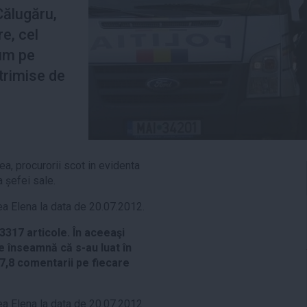
 Călugăru,
e, cel
um pe
rimise de
drea, procurorii scot in evidenta
 șefei sale.
ea Elena la data de 20.07.2012.
 3317 articole. În aceeaşi
e înseamnă că s-au luat în
77,8 comentarii pe fiecare
ea Elena la data de 20.07.2012