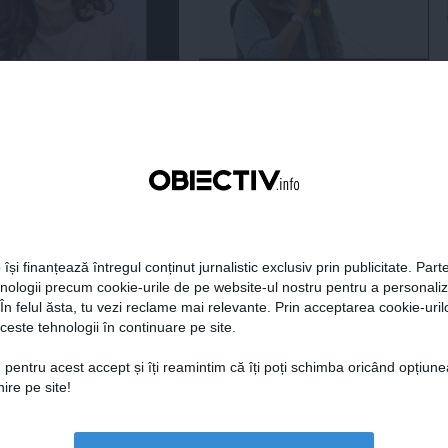
era preşedintelui
Tanczos Barna: Nu se poate
r Dan îşi publică
exclude nicio variantă în
aţiile de avere şi de
formarea guvernului; probabil
ese
în două săptămâni o să avem
rezultate
18:49
Citeşte mai departe
05 aug, 18:46
Citeşte mai departe
DAILYBUSINESS.RO
STIRIDESPORT.RO
 își finanțează întregul conținut jurnalistic exclusiv prin publicitate. Parte
hnologii precum cookie-urile de pe website-ul nostru pentru a personali
 În felul ăsta, tu vezi reclame mai relevante. Prin acceptarea cookie-urilo
ceste tehnologii în continuare pe site.
 pentru acest accept și îți reamintim că îți poți schimba oricând opțiune
Citeşte mai departe
Citeşte mai departe
ire pe site!