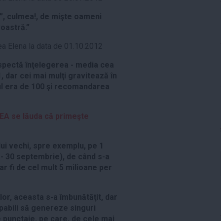
r”, culmea!, de mişte oameni
oastră.”
ea Elena la data de 01.10.2012
espectă înţelegerea - media cea
 dar cei mai mulţi gravitează în
imul era de 100 şi recomandarea
EA se lăuda că primeşte
lui vechi, spre exemplu, pe 1
 - 30 septembrie), de când s-a
ar fi de cel mult 5 milioane per
lor, aceasta s-a îmbunătăţit, dar
apabili să genereze singuri
 punctaje, pe care, de cele mai