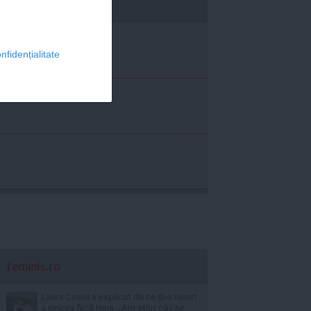
economica.net
nfidențialitate
feminis.ro
Laura Cosoi a explicat de ce și-a numit
a cincea fiică Nina. „Am știut că i se