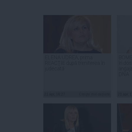
ELENA UDREA, prima
BOMBĂ
REACŢIE după trimiterea în
în dos
judecată
angaja
DNA
21 apr, 16:27
Citeşte mai departe
21 apr, 