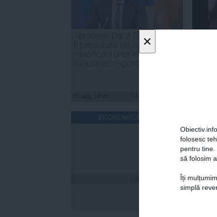
Abrudean: Dacă România va
Parten
×
fi penalizată din cauza
Nicuşo
modificării unor legi, PSD să
declar
își asume responsabilitatea
inter
05 aug, 18:40
Citeşte mai departe
05 aug, 
ECONOMICA.NET
Obiectiv.info
folosesc te
pentru tine.
să folosim a
Îți mulțumim
Citeşte mai departe
simplă reven