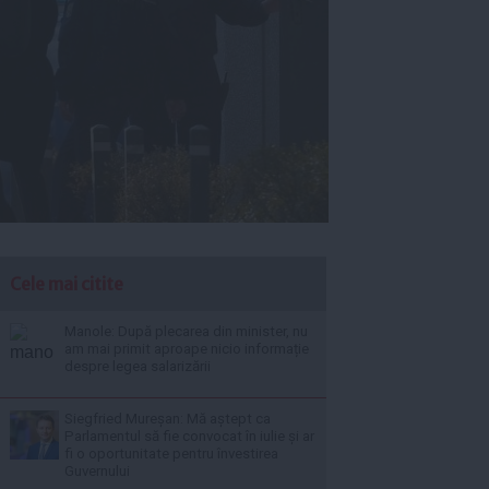
Cele mai citite
Manole: După plecarea din minister, nu
am mai primit aproape nicio informație
despre legea salarizării
Siegfried Mureșan: Mă aștept ca
Parlamentul să fie convocat în iulie și ar
fi o oportunitate pentru învestirea
Guvernului