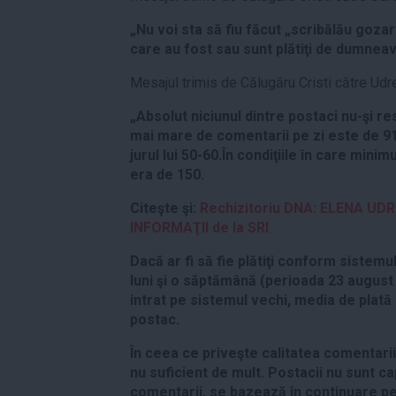
„Nu voi sta să fiu făcut „scribălău goza
care au fost sau sunt plătiţi de dumneav
Mesajul trimis de Călugăru Cristi către Udr
„Absolut niciunul dintre postaci nu-şi r
mai mare de comentarii pe zi este de 91,
jurul lui 50-60.În condiţiile în care min
era de 150.
Citeşte şi:
Rechizitoriu DNA: ELENA UDR
INFORMAŢII de la SRI
Dacă ar fi să fie plătiţi conform sistemu
luni şi o săptămână (perioada 23 august
intrat pe sistemul vechi, media de plată 
postac.
În ceea ce priveşte calitatea comentarii
nu suficient de mult. Postacii nu sunt c
comentarii, se bazează în continuare pe