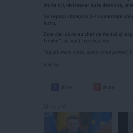
multe ori, nici măcar nu le dezvoltă, pre
Se repetă situaţii cu 3-4 comentarii co
lucru.
Este clar că nu au chef de muncă şi nu p
treaba.”
, se arată în rechizitoriu.
Tag-uri:
elena udrea
,
elena udrea postaci
,
p
loading...
share
share
Ştirile orei