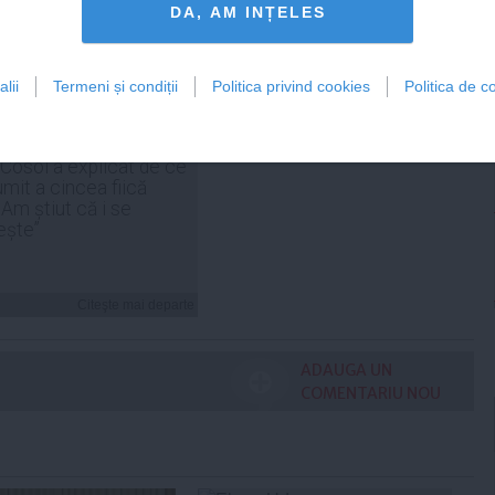
DA, AM INȚELES
FEMINIS.RO
lii
Termeni și condiții
Politica privind cookies
Politica de co
 Cosoi a explicat de ce
umit a cincea fiică
„Am știut că i se
ește”
Citeşte mai departe
ADAUGA UN
COMENTARIU NOU