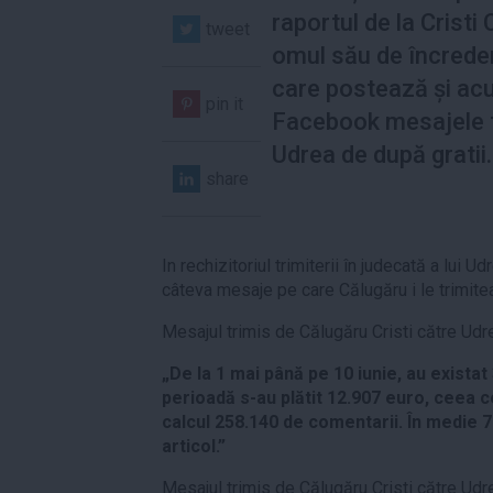
raportul de la Cristi
tweet
omul său de încreder
care postează și ac
pin it
Facebook mesajele t
Udrea de după gratii.
share
In rechizitoriul trimiterii în judecată a lui U
câteva mesaje pe care Călugăru i le trimitea
Mesajul trimis de Călugăru Cristi către Udr
„De la 1 mai până pe 10 iunie, au existat
perioadă s-au plătit 12.907 euro, ceea c
calcul 258.140 de comentarii. În medie 
articol.”
Mesajul trimis de Călugăru Cristi către Udr