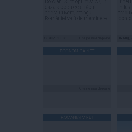
Bolojan: Sunt optimist că, în
Irineu
baza a ceea ce a făcut
indust
acest Guvern, ratingul
trebui
României va fi de menținere
compe
06 aug, 21:10
Citeşte mai departe
06 aug, 
ECONOMICA.NET
Citeşte mai departe
ROMANIATV.NET