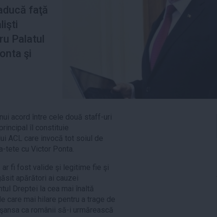
 aducă faţă
lişti
ru Palatul
onta şi
ui acord între cele două staff-uri
rincipal îl constituie
ui ACL care invocă tot soiul de
-tete cu Victor Ponta.
fi fost valide şi legitime fie şi
găsit apărători ai cauzei
tul Dreptei la cea mai înaltă
e care mai hilare pentru a trage de
l şansa ca românii să-i urmărească