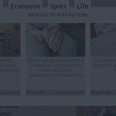
a
Economie
Sport
Life
ARTICOLE PE ACEEAŞI TEMĂ
Iohannis în cazul dezbaterilor elect
cienţii
Ultima "pomană electorală" a
CCR a deci
ID aveau
Guvernului: Tichete pentru
obligat să d
heaguri de
masă caldă pentru
c
pensionarii cu venituri mici
cutată in
ea de
te mai departe
25 sep, 09:57
Citeşte mai departe
24 sep, 12:00
nă este
a uneia
ateri