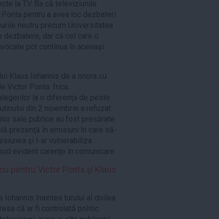
ecte la TV. Ba că televiziunile
 Ponta pentru a avea loc dezbateri
hipurile neutru precum Universitatea
o dezbatere, dar că cel care o
nvocate pot continua în aceeaşi
i lui Klaus Iohannis de a onora cu
 Victor Ponta: frica.
alegerilor la o diferenţa de peste
rutinului din 2 noiembrie a refuzat
rilor sale publice au fost presărate
lă prezenţă în emisiuni în care să-
esiunea şi l-ar vulnerabiliza
mod evident carenţe în comunicare.
cu pentru Victor Ponta şi Klaus
ohannis înaintea turului al doilea
sa că ar fi controlată politic.