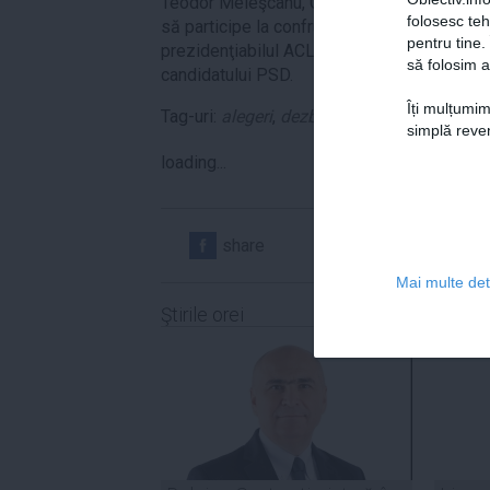
Teodor Meleşcanu, Corneliu Vadim Tudor s
folosesc te
să participe la confruntări electorale împotr
pentru tine.
prezidenţiabilul ACL nu are în arsenal “arm
să folosim a
candidatului PSD.
Îți mulțumim
Tag-uri:
alegeri
,
dezbatere
,
Klaus Iohannis
,
simplă reven
loading...
share
share
Mai multe deta
Ştirile orei