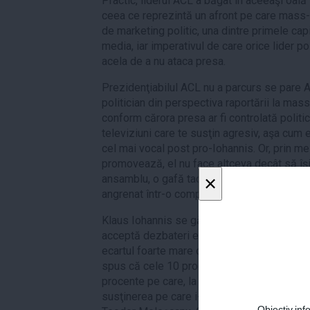
Practic, liderul ACL a băgat în aceeaşi oală te
ceea ce reprezintă un afront pe care mass-
de marketing politic, una dintre primele cap
media, iar imperativul de care orice lider po
acela de a nu ataca presa.
Prezidenţiabilul ACL nu a parcurs se pare A
politician din perspectiva raportării la mass
conform cărora presa ar fi controlată politi
televiziuni care te susţin agresiv, aşa cum 
cel mai vocal post pro-Iohannis. Or, prin m
promovează, el nu face altceva decât să îş
×
ansamblu, o gafă tactică de proporţii, dacă
angrenat într-o competiţie cu o asemenea 
Klaus Iohannis se găseşte acum într-o situa
acceptă dezbateri electorale faţă în faţă cu
ecartul foarte mare care îl desparte de cand
spus că cele 10 procente distanţă trebuie 
procente pe care, la un calcul strict aritmeti
susţinerea pe care i-o acordă în turul al do
Obiectiv.info