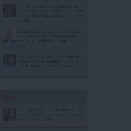
Simion: Începem demersurile pentru
suspendarea lui Nicușor Dan; îl somăm
să desemneze săptămâna aceasta un
premier
Bolojan, după acuzațiile lui Alexandru
Rogobete: În ședința de guvern nu a
ajuns un material de deblocare a
posturilor
Abrudean: Președintele Senatului nu
votează în locul plenului și nu poate
decide singur soarta unui proiect de
lege
Opinii
Florin Cîţu: PSD nu pierde nicio situaţie
să-i arate lui Putin că îi susţine agenda
de aici de la Bucureşti