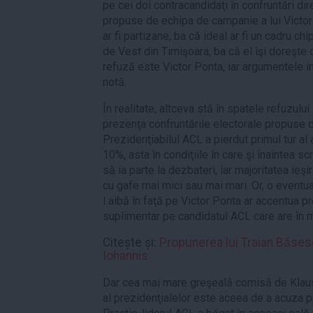
pe cei doi contracandidaţi în confruntări dir
propuse de echipa de campanie a lui Victor
ar fi partizane, ba că ideal ar fi un cadru c
de Vest din Timişoara, ba că el îşi doreşte 
refuză este Victor Ponta, iar argumentele i
notă.
În realitate, altceva stă în spatele refuzulu
prezenţa confruntările electorale propuse de
Prezidenţiabilul ACL a pierdut primul tur al 
10%, asta în condiţiile în care şi înaintea sc
să ia parte la dezbateri, iar majoritatea ieşi
cu gafe mai mici sau mai mari. Or, o eventua
l aibă în faţă pe Victor Ponta ar accentua pr
suplimentar pe candidatul ACL care are în 
Citește și:
Propunerea lui Traian Băses
Iohannis
Dar cea mai mare greşeală comisă de Klaus I
al prezidenţialelor este aceea de a acuza pre