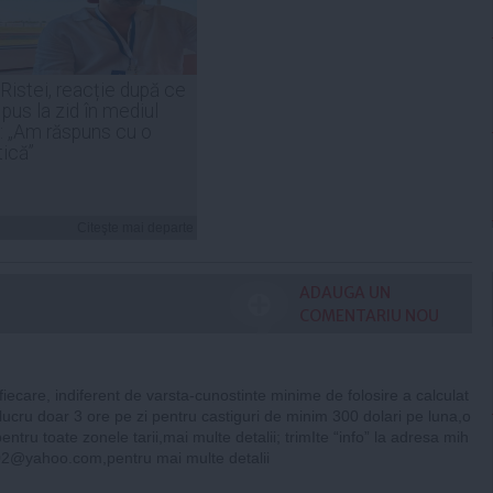
 Ristei, reacție după ce
 pus la zid în mediul
: „Am răspuns cu o
tică”
Citeşte mai departe
ADAUGA UN
COMENTARIU NOU
fiecare, indiferent de varsta-cunostinte minime de folosire a calculat
 lucru doar 3 ore pe zi pentru castiguri de minim 300 dolari pe luna,o
pentru toate zonele tarii,mai multe detalii; trimIte “info” la adresa
mih
002@yahoo.com
,pentru mai multe detalii