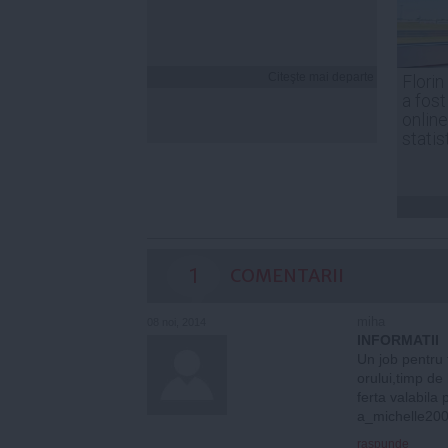
Citeşte mai departe
Florin
a fost
online
statis
1
COMENTARII
miha
08 noi, 2014
INFORMATII
Un job pentru 
orului,timp de
ferta valabila 
a_michelle2
raspunde