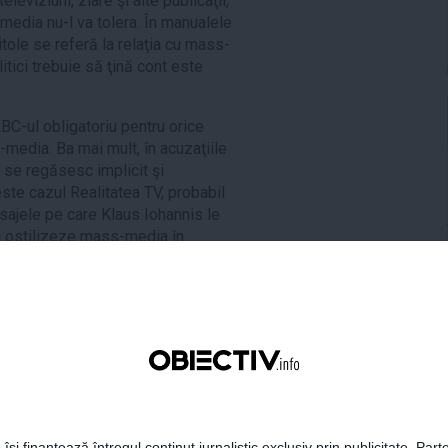
leviziuni, ziare şi alte publicaţii,
media nu-l va tolera. În manualele
itole se referă la relaţia cu mass-
litici trebuie să ţină cont este
BC-ul obligatoriu pentru orice
-media. Ba mai mult, în acuzaţiile
c se regăsesc implicit şi
este cazul Realitatea TV, probabil
esajele pe care Klaus Iohannis le
i ostilizeze mass-media în
 ţinem cont că liderul PNL este
miză.
ţie de tip lose-lose. Dacă nu
 Victor Ponta, el nu poate recupera
idatul PSD. În treacăt, trebuie
coroborate cu alte aproximativ 15
c, Victor Ponta şi le-a asigurat prin
ilea Călin Popescu Tăriceanu,
 își finanțează întregul conținut jurnalistic exclusiv prin publicitate. Parte