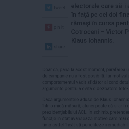
electorale care să-i
tweet
în faţă pe cei doi fina
rămaşi în cursa pent
pin it
Cotroceni – Victor P
Klaus Iohannis.
share
Doar că, până la acest moment, parafarea un
de campanie nu a fost posibilă. Iar motivul p
comportamentul vădit sfidător al candidatul
argumente pentru a evita o dezbatere tete-a
Dacă argumentele aduse de Klaus Iohannis ar 
într-o mică măsură, atunci poate că s-ar fi 
prezidenţiabilului ACL. În schimb, pretenden
funcţie în stat avansează motive care mai d
timp astfel încât să pericliteze iremediabi