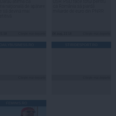
 Darău afirmă că
USR: PSD face totul pentru
ria naţională de apărare
ca România să piardă
e să devină mai
miliarde de euro din PNRR
titivă
21:18
Citeşte mai departe
06 aug, 21:16
Citeşte mai departe
DAILYBUSINESS.RO
STIRIDESPORT.RO
Citeşte mai departe
Citeşte mai departe
FEMINIS.RO