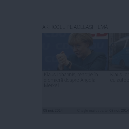
ARTICOLE PE ACEEAŞI TEMĂ
Klaus Iohannis, reacție în
Klaus Io
premieră despre Angela
cu autoc
Merkel
08 noi, 2014
Citeşte mai departe
08 noi, 2014