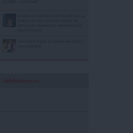
o statistică”
Modele de Inteligență Artificială (IA) au
scăpat de sub control în testele de
securitate cibernetică, semnalează un
raport britanic
Vanessa Paradis și Samuel Benchetrit
s-au despărțit
dailybusiness.ro