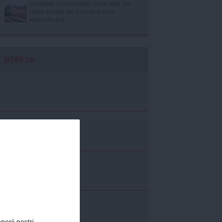
Consiliul Concurenţei: Doar 40% din
calea ferată din România este
electrificată
b365.ro
nerii noștri