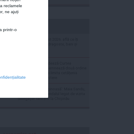
za reclamele
r, ne ajuți
stiripesurse.ro
a printr-o
Horoscop 7 august 2026: află ce îți
rezervă astrele în dragoste, bani și
carieră
Donald Trump sfidează Curtea
Supremă a SUA: semnează două ordine
executive pentru a limita cetățenia
nfidențialitate
americană prin naștere
'Este o situație rușinoasă': Maia Sandu,
reacție dură în scandalul legat de vizita
delegației talibane la Chișinău