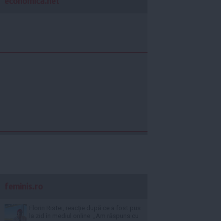
economica.net
feminis.ro
Florin Ristei, reacție după ce a fost pus
la zid în mediul online: „Am răspuns cu