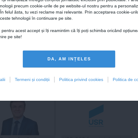
au Dan Diaconescu. Dacă acceptă
hnologii precum cookie-urile de pe website-ul nostru pentru a personali
iva lui Victor Ponta,
 În felul ăsta, tu vezi reclame mai relevante. Prin acceptarea cookie-urilo
ele” necesare pentru a-i face faţă
ceste tehnologii în continuare pe site.
 pentru acest accept și îți reamintim că îți poți schimba oricând opțiune
Palatul Cotroceni
,
victor ponta
ire pe site!
DA, AM INȚELES
tweet
pin it
share
lii
Termeni și condiții
Politica privind cookies
Politica de co