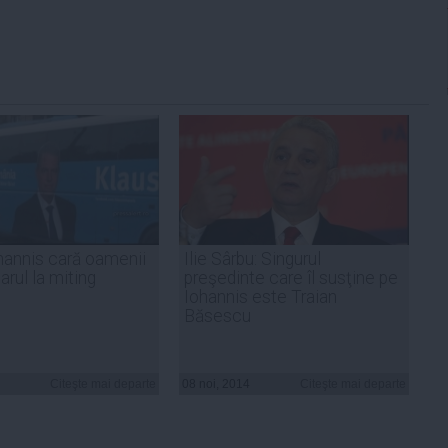
hannis cară oamenii
Ilie Sârbu: Singurul
arul la miting
preşedinte care îl susţine pe
Iohannis este Traian
Băsescu
Citeşte mai departe
08 noi, 2014
Citeşte mai departe