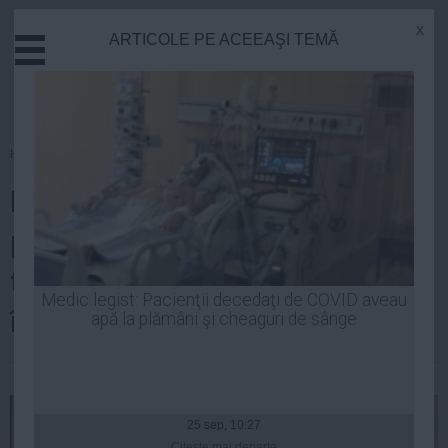
x
ARTICOLE PE ACEEAŞI TEMĂ
Actual
Economie
Justitie
Externe
Homepage
»
Actual
Educatie
INCENDIAR: SRI şi SIE ar fi
Sanatate
Stiinta
primit circa 20 milioane euro în
Tehnologie
timpul crizei jurnaliştilor răpiţi
Cultura
Medic legist: Pacienţii decedaţi de COVID aveau
în Irak
apă la plămâni şi cheaguri de sânge
Mediu
Life
| 20 aug, 13:23
Politica
Guvern
25 sep, 10:27
Citeşte mai departe