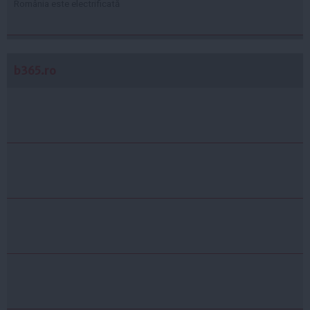
România este electrificată
b365.ro