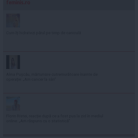
feminis.ro
Cum îți hidratezi părul pe timp de caniculă
Alina Pușcău, mărturisire cutremurătoare înainte de
operație: „Am cancer la sân”
Florin Ristei, reacție după ce a fost pus la zid în mediul
online: „Am răspuns cu o statistică”