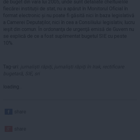
de buget din vara lui 2005, unde sunt detaliate cheltuielile
fiecărei instituții de stat, nu a apărut în Monitorul Oficial în
format electronic și nu poate fi găsită nici în baza legislativă
a Camerei Deputaților, nici în cea a Consiliului legislativ, lucru
ieşit din comun. În ordonanţa de urgenţă emisă de Guvern nu
se explică de ce a fost suplimentat bugetul SIE cu peste
10%.
Tag-uri:
jurnalişti răpiţi
,
jurnalişti răpiţi în Irak
,
rectificare
bugetară
,
SIE
,
sri
loading...
share
share