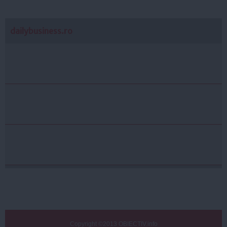
dailybusiness.ro
Copyright ©2013 OBIECTIV.info