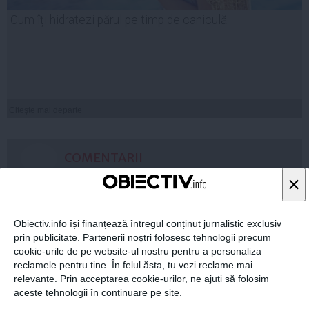
Cum îți hidratezi părul pe timp de caniculă
Citeşte mai departe
COMENTARII
×
ADAUGA UN
COMENTARIU NOU
Obiectiv.info își finanțează întregul conținut jurnalistic exclusiv
prin publicitate. Partenerii noștri folosesc tehnologii precum
ARTICOLE PE ACEEAŞI TEMĂ
cookie-urile de pe website-ul nostru pentru a personaliza
reclamele pentru tine. În felul ăsta, tu vezi reclame mai
relevante. Prin acceptarea cookie-urilor, ne ajuți să folosim
aceste tehnologii în continuare pe site.