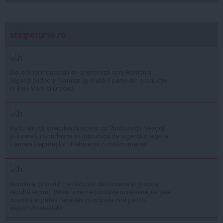
stiripesurse.ro
Doi coloși industriali se orientează spre România.
Giganții Nidec și Natuzzi își mută o parte din producție
la Baia Mare și Oradea
Radu Miruță speculează isteria cu ”Ambulanța Neagră”
și îi cere lui Grindeanu să introducă de urgență o lege la
Camera Deputaților: Trebuie să o votăm imediat
România, prinsă între războiul din Ucraina și propria
recoltă record: Rusia lovește porturile ucrainene, iar țara
noastră ar putea redeveni principala rută pentru
exportul cerealelor