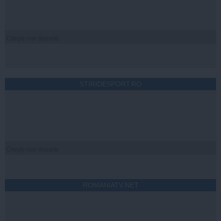
Citeşte mai departe
STIRIDESPORT.RO
Citeşte mai departe
ROMANIATV.NET