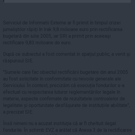
Auto
Sport
Serviciul de Informatii Externe ar fi primit în timpul crizei
Handbal
jurnaliștilor răpiți în Irak 9,8 milioane euro prin rectificarea
Box
bugetară din iulie 2005, iar SRI a primit prin aceeaşi
rectificare 9,83 milioane de euro.
Baschet
Tenis
După ce subiectul a fost comentat în spaţiul public, a venit şi
răspunsul SIE.
Alte sporturi
Life
"Sumele care fac obiectul rectificării bugetare din anul 2005
au fost solicitate în conformitate cu nevoile generale ale
Funny
Serviciului. În context, precizăm că execuția fondurilor s-a
efectuat cu respectarea tuturor reglementărilor legale în
Travel
materie, aspecte confirmate de rezultatele controalelor de
Stil de viata
legalitate și oportunitate desfășurate de instituțiile abilitate",
a precizat SIE.
Însă nimeni nu a acuzat instituţia că ar fi cheltuit ilegal
fondurile. În schimb EVZ a arătat că Anexa 3 de la rectificarea