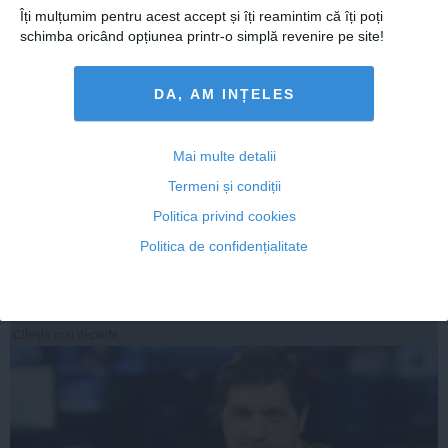
Îți mulțumim pentru acest accept și îți reamintim că îți poți
schimba oricând opțiunea printr-o simplă revenire pe site!
DA, AM INȚELES
Mai multe detalii
Termeni și condiții
Chivorchian şi Ostaficiuc, trimişi în judecată pentru
finanţarea ilegală a clubului Poli Timişoara
Politica privind cookies
Politica de confidențialitate
17 aug, 14:44
Citeşte mai departe