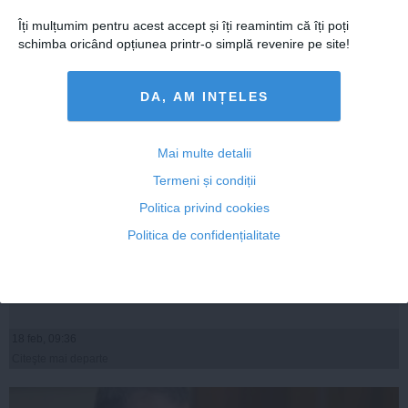
Îți mulțumim pentru acest accept și îți reamintim că îți poți
schimba oricând opțiunea printr-o simplă revenire pe site!
DA, AM INȚELES
Mai multe detalii
Termeni și condiții
Politica privind cookies
RALUCA TURCAN, reacţie privind ordonanţa migraţiei
Politica de confidențialitate
politice
18 feb, 09:36
Citeşte mai departe