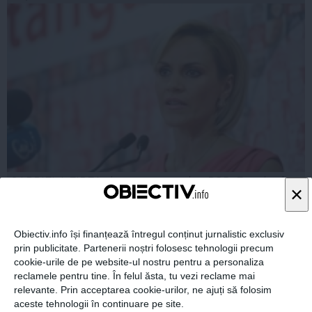
GABRIELA FIREA, despre un membru PSD: E codaș în
×
PE, dar fruntaș la atacarea propriilor colegi
Obiectiv.info își finanțează întregul conținut jurnalistic exclusiv
prin publicitate. Partenerii noștri folosesc tehnologii precum
cookie-urile de pe website-ul nostru pentru a personaliza
16 feb, 19:00
reclamele pentru tine. În felul ăsta, tu vezi reclame mai
Citeşte mai departe
relevante. Prin acceptarea cookie-urilor, ne ajuți să folosim
aceste tehnologii în continuare pe site.