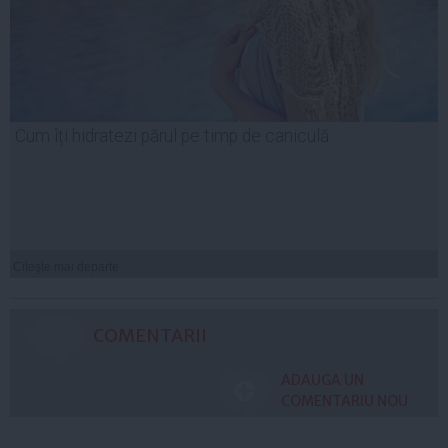
Cum îți hidratezi părul pe timp de caniculă
Citeşte mai departe
COMENTARII
ADAUGA UN
COMENTARIU NOU