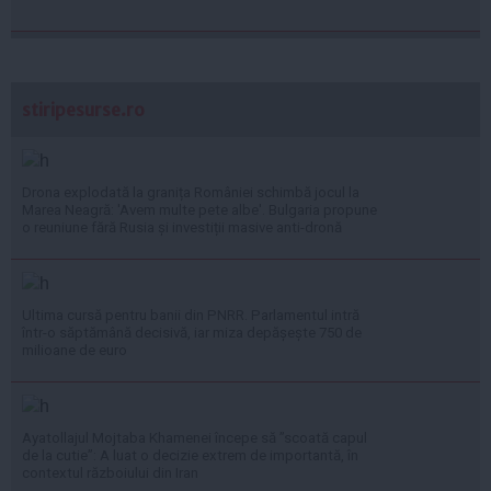
stiripesurse.ro
Drona explodată la granița României schimbă jocul la
Marea Neagră: 'Avem multe pete albe'. Bulgaria propune
o reuniune fără Rusia și investiții masive anti-dronă
Ultima cursă pentru banii din PNRR. Parlamentul intră
într-o săptămână decisivă, iar miza depășește 750 de
milioane de euro
Ayatollajul Mojtaba Khamenei începe să ”scoată capul
de la cutie”: A luat o decizie extrem de importantă, în
contextul războiului din Iran