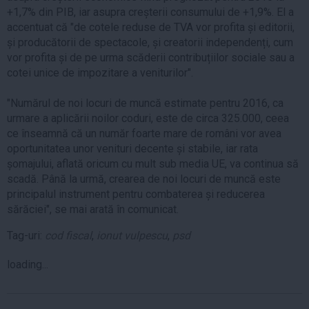
+1,7% din PIB, iar asupra creșterii consumului de +1,9%. El a
accentuat că "de cotele reduse de TVA vor profita și editorii,
și producătorii de spectacole, și creatorii independenți, cum
vor profita și de pe urma scăderii contribuțiilor sociale sau a
cotei unice de impozitare a veniturilor".
"Numărul de noi locuri de muncă estimate pentru 2016, ca
urmare a aplicării noilor coduri, este de circa 325.000, ceea
ce înseamnă că un număr foarte mare de români vor avea
oportunitatea unor venituri decente și stabile, iar rata
șomajului, aflată oricum cu mult sub media UE, va continua să
scadă. Până la urmă, crearea de noi locuri de muncă este
principalul instrument pentru combaterea și reducerea
sărăciei", se mai arată în comunicat.
Tag-uri:
cod fiscal
,
ionut vulpescu
,
psd
loading...