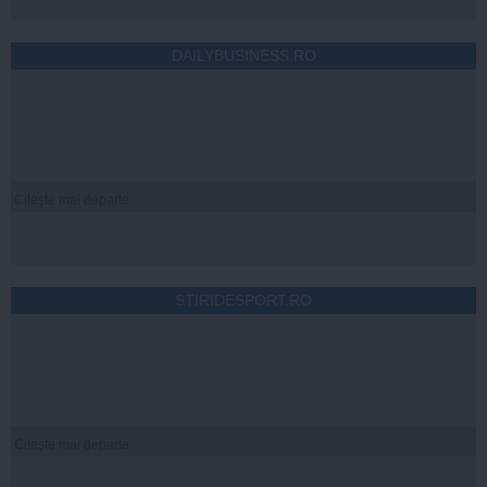
DAILYBUSINESS.RO
Citeşte mai departe
STIRIDESPORT.RO
Citeşte mai departe