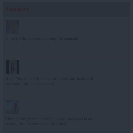
feminis.ro
Cum îți hidratezi părul pe timp de caniculă
Alina Pușcău, mărturisire cutremurătoare înainte de
operație: „Am cancer la sân”
Florin Ristei, reacție după ce a fost pus la zid în mediul
online: „Am răspuns cu o statistică”