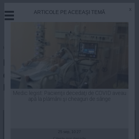
x
ARTICOLE PE ACEEAŞI TEMĂ
Actual
Economie
Justitie
Externe
Homepage
»
Politica
Educatie
Ionuț Vulpescu ȘTIE câte locuri
Sanatate
Stiinta
de muncă va genera noul Cod
Tehnologie
Fiscal
Cultura
Medic legist: Pacienţii decedaţi de COVID aveau
apă la plămâni şi cheaguri de sânge
Mediu
Robert Georgescu
| 19 feb, 16:40
Life
Politica
Guvern
25 sep, 10:27
Citeşte mai departe