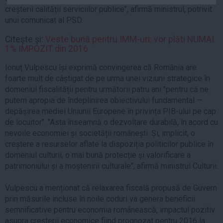
Auto
creșterii calității serviciilor publice", afirmă ministrul, potrivit
unui comunicat al PSD.
Sport
Citește și:
Veste bună pentru IMM-uri: vor plăti NUMAI
Handbal
1% IMPOZIT din 2016
Box
Ionuț Vulpescu își exprimă convingerea că România are
Baschet
foarte mult de câștigat de pe urma unei viziuni strategice în
Tenis
domeniul fiscalității pentru următorii patru ani "pentru că ne
putem apropia de îndeplinirea obiectivului fundamental —
Alte sporturi
depășirea mediei Uniunii Europene în privința PIB-ului pe cap
Life
de locuitor". "Asta înseamnă o dezvoltare durabilă, în acord cu
nevoile economiei și societății românești. Și, implicit, o
Funny
creștere a resurselor aflate la dispoziția politicilor publice în
Travel
domeniul culturii, o mai bună protecție și valorificare a
patrimoniului și a moștenirii culturale", afirmă ministrul Culturii.
Stil de viata
Vulpescu a menționat că relaxarea fiscală propusă de Guvern
prin măsurile incluse în noile coduri va genera beneficii
semnificative pentru economia românească, impactul pozitiv
asupra creșterii economice fiind prognozat pentru 2016 la