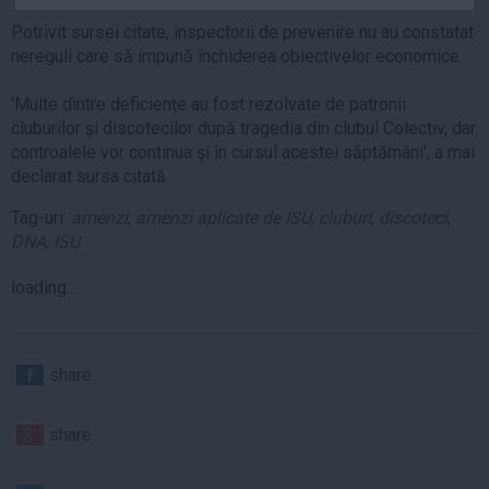
Auto
Potrivit sursei citate, inspectorii de prevenire nu au constatat
Sport
nereguli care să impună închiderea obiectivelor economice.
Handbal
'Multe dintre deficienţe au fost rezolvate de patronii
cluburilor şi discotecilor după tragedia din clubul Colectiv, dar
Box
controalele vor continua şi în cursul acestei săptămâni', a mai
Baschet
declarat sursa citată.
Tenis
Tag-uri:
amenzi
,
amenzi aplicate de ISU
,
cluburi
,
discoteci
,
Alte sporturi
DNA
,
ISU
Life
loading...
Funny
Travel
Stil de viata
share
share