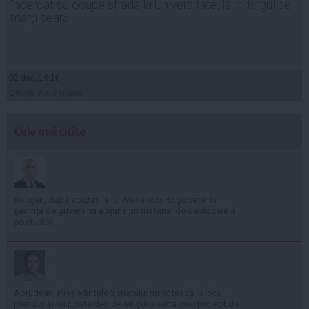
încercat să ocupe strada la Universitate, la mitingul de
marţi seară
02 dec, 14:16
Citeşte mai departe
Cele mai citite
Bolojan, după acuzațiile lui Alexandru Rogobete: În
ședința de guvern nu a ajuns un material de deblocare a
posturilor
Abrudean: Președintele Senatului nu votează în locul
plenului și nu poate decide singur soarta unui proiect de