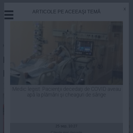
x
ARTICOLE PE ACEEAŞI TEMĂ
Actual
Economie
Justitie
Externe
Homepage
»
Justitie
Educatie
ISU: 72 de amenzi aplicate
Sanatate
Stiinta
patronilor de cluburi şi discoteci
Tehnologie
Cultura
Andreea Mihai
| 17 noi, 09:53
Medic legist: Pacienţii decedaţi de COVID aveau
apă la plămâni şi cheaguri de sânge
Mediu
Life
Politica
Guvern
25 sep, 10:27
Citeşte mai departe