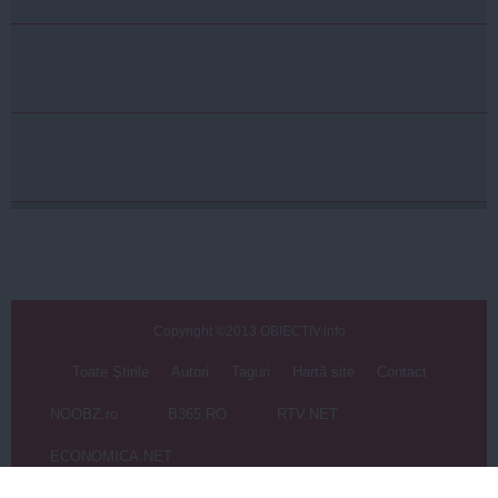
Copyright ©2013 OBIECTIV.info
Toate Ştirile
Autori
Taguri
Hartă site
Contact
NOOBZ.ro
B365.RO
RTV.NET
ECONOMICA.NET