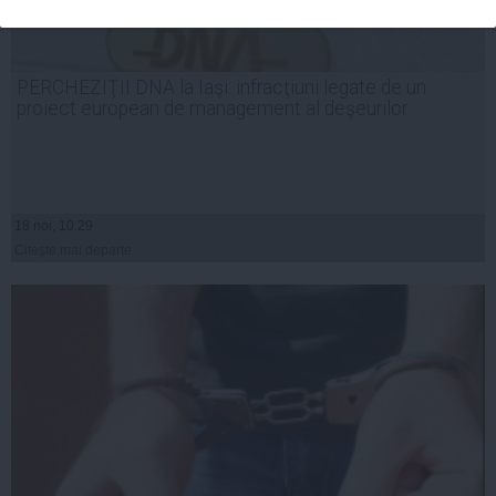
PERCHEZIŢII DNA la Iaşi: infracţiuni legate de un
proiect european de management al deşeurilor
18 noi, 10:29
Citeşte mai departe