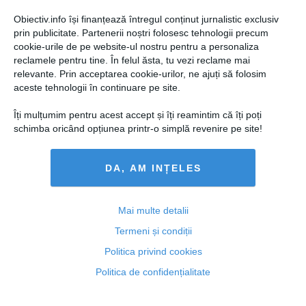
Obiectiv.info își finanțează întregul conținut jurnalistic exclusiv
prin publicitate. Partenerii noștri folosesc tehnologii precum
cookie-urile de pe website-ul nostru pentru a personaliza
reclamele pentru tine. În felul ăsta, tu vezi reclame mai
relevante. Prin acceptarea cookie-urilor, ne ajuți să folosim
DNA: Percheziţii la Poliţia Rutieră Teleorman şi la o
aceste tehnologii în continuare pe site.
alte instituţii publice
Îți mulțumim pentru acest accept și îți reamintim că îți poți
schimba oricând opțiunea printr-o simplă revenire pe site!
18 noi, 09:13
DA, AM INȚELES
Citeşte mai departe
Mai multe detalii
Termeni și condiții
Politica privind cookies
Politica de confidențialitate