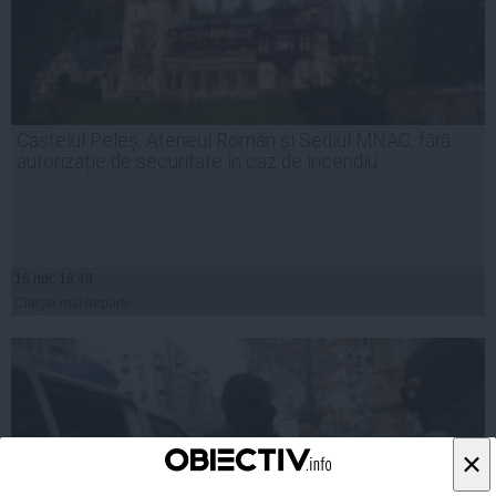
Castelul Peleș, Ateneul Român și Sediul MNAC, fără
autorizație de securitate în caz de incendiu
16 noi, 18:48
Citeşte mai departe
×