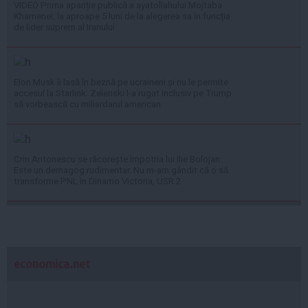
VIDEO Prima apariție publică a ayatollahului Mojtaba
Khamenei, la aproape 5 luni de la alegerea sa în funcția
de lider suprem al Iranului
Elon Musk îi lasă în beznă pe ucraineni și nu le permite
accesul la Starlink: Zelenski l-a rugat inclusiv pe Trump
să vorbească cu miliardarul american
Crin Antonescu se răcorește împotria lui Ilie Bolojan:
Este un demagog rudimentar. Nu m-am gândit că o să
transforme PNL în Dinamo Victoria, USR 2
economica.net