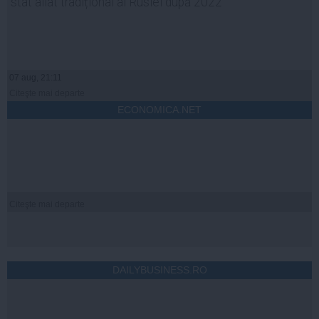
stat aliat tradițional al Rusiei după 2022
07 aug, 21:11
Citeşte mai departe
ECONOMICA.NET
Citeşte mai departe
DAILYBUSINESS.RO