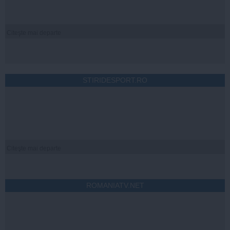
Citeşte mai departe
STIRIDESPORT.RO
Citeşte mai departe
ROMANIATV.NET