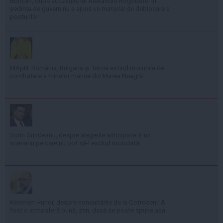
Bolojan, după acuzațiile lui Alexandru Rogobete: În
ședința de guvern nu a ajuns un material de deblocare a
posturilor
MApN: România, Bulgaria și Turcia extind misiunile de
combatere a minelor marine din Marea Neagră
Sorin Grindeanu, despre alegerile anticipate: E un
scenariu pe care nu pot să-l exclud niciodată
Kelemen Hunor, despre consultările de la Cotroceni: A
fost o atmosferă bună, zen, dacă se poate spune așa