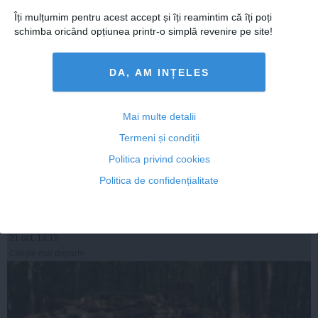
Îți mulțumim pentru acest accept și îți reamintim că îți poți
schimba oricând opțiunea printr-o simplă revenire pe site!
DA, AM INȚELES
Mai multe detalii
Termeni și condiții
DIICOT a intrat în forța în firmele de securitate
Politica privind cookies
Politica de confidențialitate
21 oct, 13:19
Citeşte mai departe