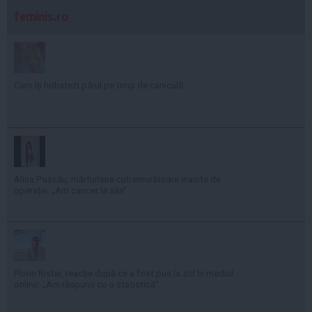
feminis.ro
Cum îți hidratezi părul pe timp de caniculă
Alina Pușcău, mărturisire cutremurătoare înainte de
operație: „Am cancer la sân”
Florin Ristei, reacție după ce a fost pus la zid în mediul
online: „Am răspuns cu o statistică”