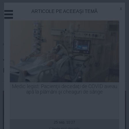
x
ARTICOLE PE ACEEAŞI TEMĂ
Actual
Economie
Justitie
Externe
Homepage
»
Justitie
Educatie
Judecător acuzat de luare de
Sanatate
Stiinta
mită, arestat preventiv
Tehnologie
Cultura
| 17 oct, 10:26
Medic legist: Pacienţii decedaţi de COVID aveau
apă la plămâni şi cheaguri de sânge
Mediu
Life
Politica
Guvern
25 sep, 10:27
Citeşte mai departe