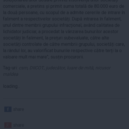
comerciale, a pretins și primit suma totală de 80.000 euro de
la două persoane, cu scopul de a admite cererile de intrare în
faliment a respectivelor societăți. După intrarea în faliment,
unul dintre membrii grupului infracțional, având calitatea de
lichidator judiciar, a procedat la vânzarea bunurilor acestor
societăți în faliment, la prețuri subevaluate, către alte
societăți controlate de către membrii grupului, societăți care,
la rândul lor, au valorificat bunurile respective către terți la o
valoare mult mai mare", susțin procurorii.
Tag-uri:
csm
,
DIICOT
,
judecător
,
luare de mită
,
nicusor
maldea
loading...
share
share