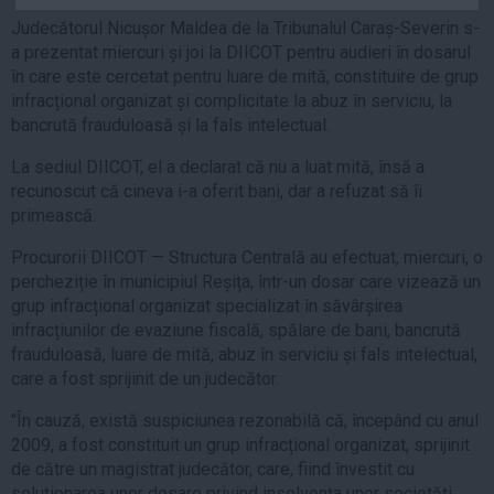
Auto
Judecătorul Nicușor Maldea de la Tribunalul Caraș-Severin s-
a prezentat miercuri și joi la DIICOT pentru audieri în dosarul
Sport
în care este cercetat pentru luare de mită, constituire de grup
Handbal
infracțional organizat și complicitate la abuz în serviciu, la
bancrută frauduloasă și la fals intelectual.
Box
Baschet
La sediul DIICOT, el a declarat că nu a luat mită, însă a
recunoscut că cineva i-a oferit bani, dar a refuzat să îi
Tenis
primească.
Alte sporturi
Procurorii DIICOT — Structura Centrală au efectuat, miercuri, o
Life
percheziție în municipiul Reșița, într-un dosar care vizează un
grup infracțional organizat specializat în săvârșirea
Funny
infracțiunilor de evaziune fiscală, spălare de bani, bancrută
Travel
frauduloasă, luare de mită, abuz în serviciu și fals intelectual,
Stil de viata
care a fost sprijinit de un judecător.
"În cauză, există suspiciunea rezonabilă că, începând cu anul
2009, a fost constituit un grup infracțional organizat, sprijinit
de către un magistrat judecător, care, fiind învestit cu
soluționarea unor dosare privind insolvența unor societăți