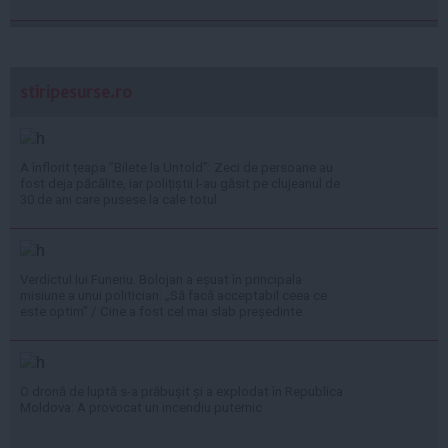
stiripesurse.ro
A înflorit țeapa ”Bilete la Untold”: Zeci de persoane au
fost deja păcălite, iar polițiștii l-au găsit pe clujeanul de
30 de ani care pusese la cale totul
Verdictul lui Funeriu. Bolojan a eșuat în principala
misiune a unui politician: „Să facă acceptabil ceea ce
este optim” / Cine a fost cel mai slab președinte
O dronă de luptă s-a prăbușit și a explodat în Republica
Moldova: A provocat un incendiu puternic