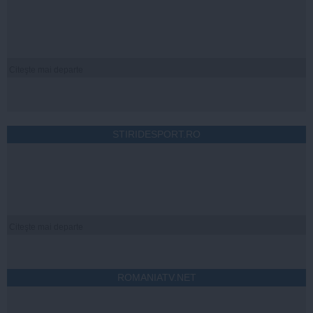
Citeşte mai departe
STIRIDESPORT.RO
Citeşte mai departe
ROMANIATV.NET