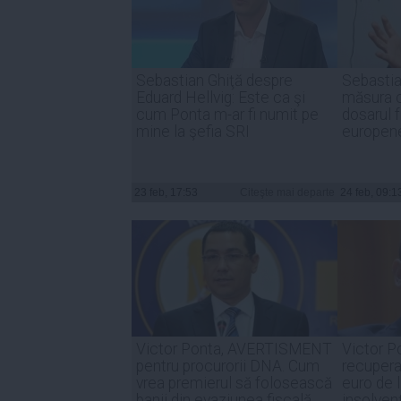
Sebastian Ghiţă despre
Sebastia
Eduard Hellvig: Este ca şi
măsura co
cum Ponta m-ar fi numit pe
dosarul f
mine la şefia SRI
europen
23 feb, 17:53
Citeşte mai departe
24 feb, 09:1
Victor Ponta, AVERTISMENT
Victor Po
pentru procurorii DNA. Cum
recupera
vrea premierul să folosească
euro de l
banii din evaziunea fiscală
insolven