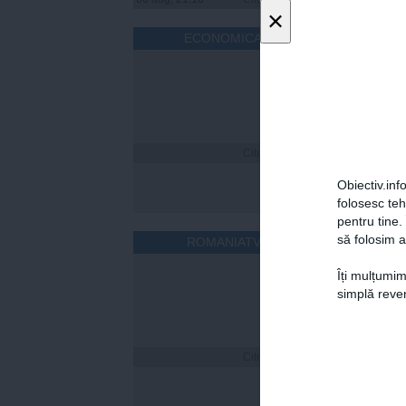
×
ECONOMICA.NET
Citeşte mai departe
Obiectiv.info
folosesc te
pentru tine.
să folosim a
ROMANIATV.NET
Îți mulțumim
simplă reven
Citeşte mai departe
Florin
a fost
online