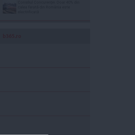
Consiliul Concurenţei: Doar 40% din
calea ferată din România este
electrificată
b365.ro