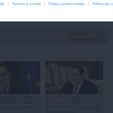
tică”
lii
Termeni și condiții
Politica privind cookies
Politica de co
Citeşte mai departe
ADAUGA UN
COMENTARIU NOU
onta despre şefia
Victor Ponta susţine
prefera o persoană
scrisoarea deschisă a
u aparţină puterii
jurnalistului Radu Tudor către
Klaus Iohannis