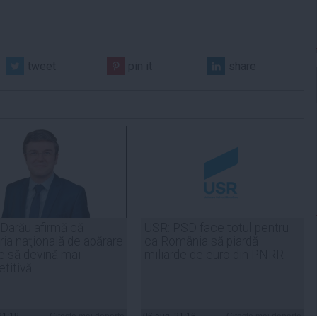
tweet
pin it
share
 Darău afirmă că
USR: PSD face totul pentru
ria naţională de apărare
ca România să piardă
e să devină mai
miliarde de euro din PNRR
titivă
21:18
Citeşte mai departe
06 aug, 21:16
Citeşte mai departe