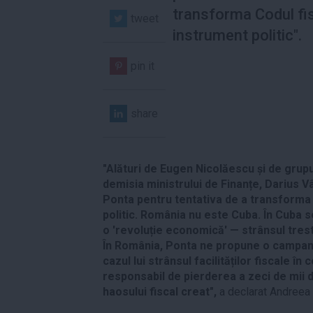
transforma Codul fis
tweet
instrument politic".
pin it
share
"Alături de Eugen Nicolăescu și de grup
demisia ministrului de Finanțe, Darius Vâ
Ponta pentru tentativa de a transforma 
politic. România nu este Cuba. În Cuba 
o 'revoluție economică' — strânsul tres
În România, Ponta ne propune o campanie
cazul lui strânsul facilităților fiscale în 
responsabil de pierderea a zeci de mii 
haosului fiscal creat",
a declarat Andreea 