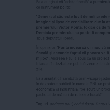
Ea a susținut că "schița fiscală" a premieru
ca instrument politic.
"Demersul său este lovit de neîncreder
imagine și lipsa de credibilitate duc la at
premierului Victor Ponta, toxice ca de 
Demisia premierului nu poate fi compens
spus deputatul liberal.
În opinia ei,
"Ponta încearcă din nou să î
fiscală și ascunde faptul că povara va fi
mijloc".
Andreea Paul a spus că un proiect 
fi lansat în dezbatere publică zece zile, c
zile.
Ea a anunțat că sâmbătă prim-vicepreședin
în dezbatere publică în numele PNL un proi
economică și industrială, "pe scurt, un pro
pachetul de măsuri de relaxare fiscală".
Tag-uri:
andreea paul
,
codul fiscal
,
Darius 