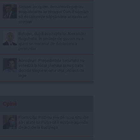
Simion: Începem demersurile pentru
suspendarea lui Nicușor Dan; îl somăm
să desemneze săptămâna aceasta un
premier
Bolojan, după acuzațiile lui Alexandru
Rogobete: În ședința de guvern nu a
ajuns un material de deblocare a
posturilor
Abrudean: Președintele Senatului nu
votează în locul plenului și nu poate
decide singur soarta unui proiect de
lege
Opinii
Florin Cîţu: PSD nu pierde nicio situaţie
să-i arate lui Putin că îi susţine agenda
de aici de la Bucureşti