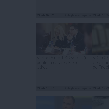
23 feb, 09:12
Citeşte mai departe
23 feb, 13:2
Victor Ponta: PSD votează
VICTOR 
pentru arestarea Elenei
cea mai
Udrea
pe Face
23 feb, 14:17
Citeşte mai departe
23 feb, 17:0