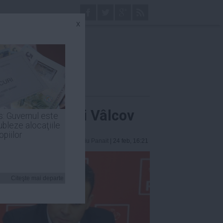
x
 a ministrului Vâlcov
s: Guvernul este
ubleze alocaţiile
opiilor
Laurentiu Panait
| 24 feb, 16:21
Citeşte mai departe