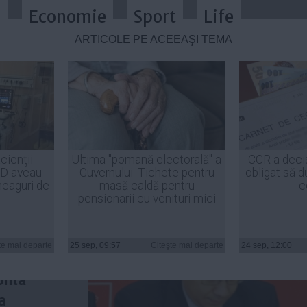
a
Economie
Sport
Life
ARTICOLE PE ACEEAŞI TEMĂ
EMISIA premierului Victor Ponta și
cienţii
Ultima "pomană electorală" a
CCR a deci
ID aveau
Guvernului: Tichete pentru
obligat să d
heaguri de
masă caldă pentru
c
pensionarii cu venituri mici
eea Paul
ului de
te mai departe
25 sep, 09:57
Citeşte mai departe
24 sep, 12:00
ov
, și a
onta
a