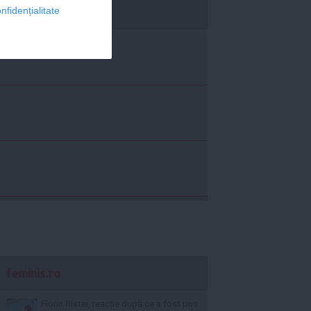
nfidențialitate
economica.net
feminis.ro
Florin Ristei, reacție după ce a fost pus