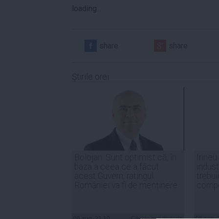
loading...
share
share
Ştirile orei
Bolojan: Sunt optimist că, în
Irineu
baza a ceea ce a făcut
indust
acest Guvern, ratingul
trebui
României va fi de menținere
compe
06 aug, 21:10
Citeşte mai departe
06 aug, 