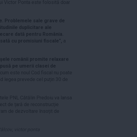
lui Victor Ponta este folosită doar
e. Problemele sale grave de
itudinile duplicitare ale
fiecare dată pentru România.
ată cu promisiuni fiscale",
a
nșele românii promite relaxare
 pusă pe umerii clasei de
cum este noul Cod fiscal nu poate
ând legea prevede cel puțin 30 de
tele PNL Cătălin Predoiu va lansa
ect de țară de reconstrucție
gram de dezvoltare însoțit de
Vâlcov
,
victor ponta