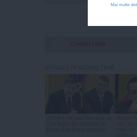
statis
Mai multe deta
COMENTARII
ARTICOLE PE ACEEAŞI TEMĂ
Crin Antonescu: România va
Victor P
fi un regim prezidenţial de
SRI: Am 
facto al lui Klaus Iohannis
care să n
politice