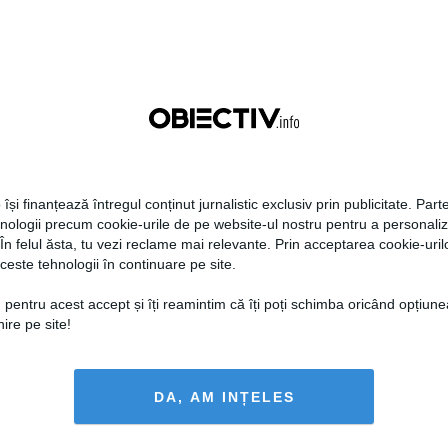
DAILYBUSINESS.RO
STIRIDESPORT.RO
Citeşte mai departe
Citeşte mai departe
 își finanțează întregul conținut jurnalistic exclusiv prin publicitate. Parte
hnologii precum cookie-urile de pe website-ul nostru pentru a personali
 În felul ăsta, tu vezi reclame mai relevante. Prin acceptarea cookie-urilo
ceste tehnologii în continuare pe site.
FEMINIS.RO
 pentru acest accept și îți reamintim că îți poți schimba oricând opțiune
ire pe site!
 Ristei, reacție după ce
DA, AM INȚELES
 pus la zid în mediul
: „Am răspuns cu o