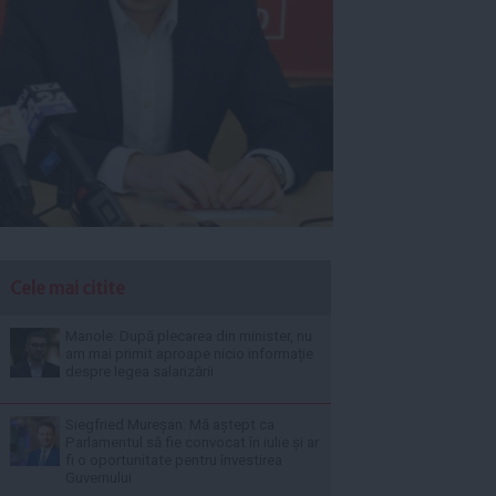
Cele mai citite
Manole: După plecarea din minister, nu
am mai primit aproape nicio informație
despre legea salarizării
Siegfried Mureșan: Mă aștept ca
Parlamentul să fie convocat în iulie și ar
fi o oportunitate pentru învestirea
Guvernului