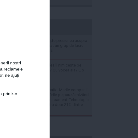
stiripesurse.ro
Washingtonul creşte presiunea asupra
Havanei: CIA a creat un grup de lucru
secret pentru Cuba
nerii noștri
VIDEO Mircea Badea îl nimicește pe
za reclamele
Smiley: E cântăreț? Cu vocea aia? E o
harneală
r, ne ajuți
Răsturnare de situație: Marile companii
a printr-o
care au pus angajările pe pauză mizând
pe AI caută din nou oameni. Tehnologia
este folosită pentru doar 21% dintre
sarcini