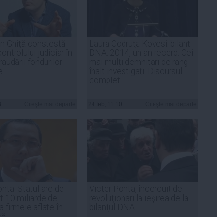
n Ghiţă constestă
Laura Codruţa Kovesi, bilanț
ntrolului judiciar în
DNA: 2014, un an record. Cei
raudării fondurilor
mai mulți demnitari de rang
e
înalt investigați. Discursul
complet
3
Citeşte mai departe
24 feb, 11:10
Citeşte mai departe
nta: Statul are de
Victor Ponta, încercuit de
t 10 miliarde de
revoluţionari la ieşirea de la
a firmele aflate în
bilanţul DNA
ţă