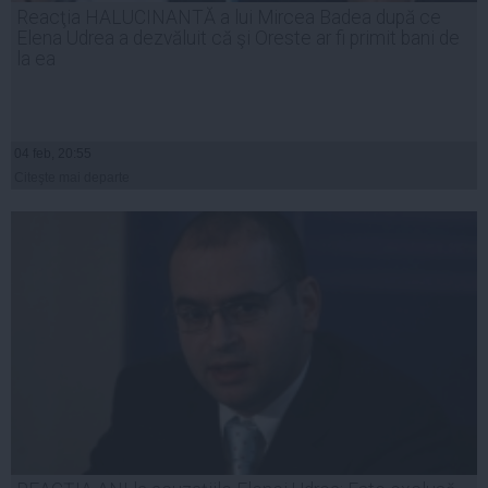
Reacţia HALUCINANTĂ a lui Mircea Badea după ce
Elena Udrea a dezvăluit că şi Oreste ar fi primit bani de
la ea
04 feb, 20:55
Citeşte mai departe