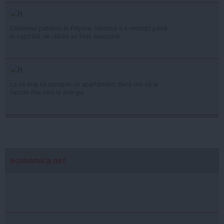
Cutremur puternic în Filipine. Seismul s-a resimțit până
în capitală, iar clădiri au fost evacuate
La ce etaj să cumperi un apartament dacă vrei să ai
facturi mai mici la energie
economica.net