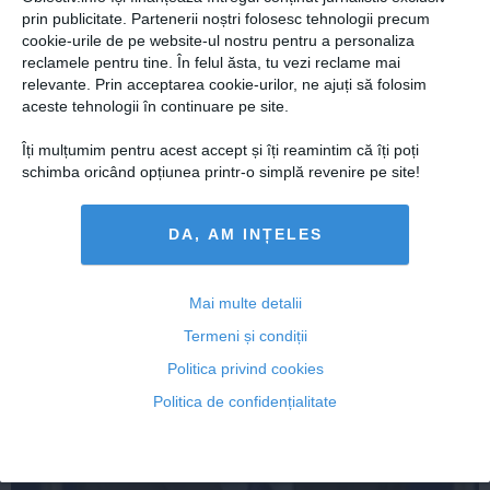
prin publicitate. Partenerii noștri folosesc tehnologii precum
cookie-urile de pe website-ul nostru pentru a personaliza
reclamele pentru tine. În felul ăsta, tu vezi reclame mai
ANI verifică averea Elenei Udrea - surse
relevante. Prin acceptarea cookie-urilor, ne ajuți să folosim
aceste tehnologii în continuare pe site.
Îți mulțumim pentru acest accept și îți reamintim că îți poți
schimba oricând opțiunea printr-o simplă revenire pe site!
03 feb, 12:49
Citeşte mai departe
DA, AM INȚELES
Mai multe detalii
Termeni și condiții
Politica privind cookies
Politica de confidențialitate