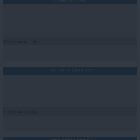
ECONOMICA.NET
Citeşte mai departe
DAILYBUSINESS.RO
Citeşte mai departe