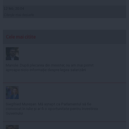
12 feb, 20:04
Citeşte mai departe
Cele mai citite
Manole: După plecarea din minister, nu am mai primit
aproape nicio informație despre legea salarizării
Siegfried Mureșan: Mă aștept ca Parlamentul să fie
convocat în iulie și ar fi o oportunitate pentru învestirea
Guvernului