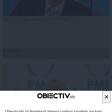
Mircea Badea, mesaj pentru Adrian Sârbu
03 feb, 09:20
Citeşte mai departe
×
Obiectiv.info își finanțează întregul conținut jurnalistic exclusiv