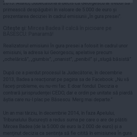
2013. Atunci, Judecătoria a decis că Georgescu ar trebui să
Auto
primească despăgubiri în valoare de 5.000 de euro și
Sport
prezentarea deciziei în cadrul emisiunii „În gura presei”.
Handbal
Citeşte şi:
Mircea Badea îl calcă în picioare pe
BĂSESCU: Panaramă!
Box
Baschet
Realizatorul emisiunii În gura presei a folosit în cadrul unor
emisiuni, la adresa lui Georgescu, apelative precum
Tenis
„ochelărică”, „giumbix”, „onanist”, „penibil” și „slugă băsistă”.
Alte sporturi
După ce a pierdut procesul la Judecătorie, în decembrie
Life
2013, Badea a reacționat pe pagina sa de Facebook: „Nu vă
Funny
faceți probleme, eu nu-mi fac. E doar fondul. Decizia e
contrară jurisprudenței CEDO, dar e ordin pe unitate să piardă
Travel
ăștia care nu-l plac pe Băsescu. Merg mai departe.”
Stil de viata
Un an mai târziu, în decembrie 2014, în faza Apelului,
Tribunalului București a redus suma pe care o are de plătiti
Mircea Badea (de la 5.000 de euro la 2.000 de euro) și a
menținut decizia ca sentința să fie citită în emisiunea În gura