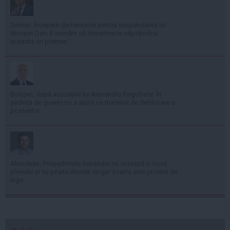
Simion: Începem demersurile pentru suspendarea lui
Nicușor Dan; îl somăm să desemneze săptămâna
aceasta un premier
Bolojan, după acuzațiile lui Alexandru Rogobete: În
ședința de guvern nu a ajuns un material de deblocare a
posturilor
Abrudean: Președintele Senatului nu votează în locul
plenului și nu poate decide singur soarta unui proiect de
lege