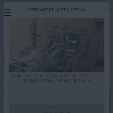
x
ARTICOLE PE ACEEAŞI TEMĂ
Actual
Economie
Justitie
Externe
Homepage
»
Justitie
Educatie
LOVITURĂ GREA pentru Mircea
Sanatate
Stiinta
Badea! Ce au decis judecătorii
Tehnologie
Curţii de Apel
Cultura
Medic legist: Pacienţii decedaţi de COVID aveau
apă la plămâni şi cheaguri de sânge
Mediu
Robert Georgescu
| 05 feb, 16:31
Life
Politica
Guvern
25 sep, 10:27
Citeşte mai departe