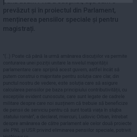
până acum PNL a susținut, așa cum e
Auto
prevăzut și în proiectul din Parlament,
Sport
menținerea pensiilor speciale și pentru
Handbal
magistrați.
Box
Baschet
Tenis
"(...) Poate că până la urmă amânarea discuțiilor va permite
conturarea unei poziții unitare la nivelul majorității
Alte sporturi
parlamentare care sprijină acest guvern, astfel încât să
Life
putem construi o majoritate pentru soluția care clar, din
punctul nostru de vedere, este soluția care să asigure
Funny
calcularea pensiilor pe baza principiului contributivității, cu
Travel
excepțiile evident cunoscute, care sunt legate de cadrele
militare despre care noi susținem că trebuie să beneficize
Stil de viata
de pensii de serviciu pentru că sunt toată viața în slujba
statului român", a declarat, miercuri, Ludovic Orban, întrebat
despre amânarea de către parlament ale celor două proiecte
ale PNL și USR privind eliminarea pensiilor speciale, potrivit
HotNews.ro.