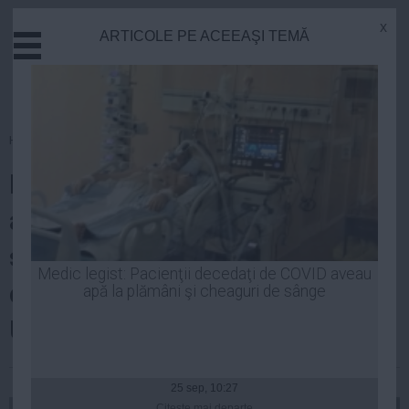
x
ARTICOLE PE ACEEAŞI TEMĂ
Actual
Economie
Justitie
Externe
Homepage
»
Actual
Educatie
Ludovic Orban, despre
Sanatate
Stiinta
amânarea eliminării pensiilor
Tehnologie
speciale: ”Poate va permite
Cultura
Medic legist: Pacienţii decedaţi de COVID aveau
contuarea unei poziții unitare cu
apă la plămâni şi cheaguri de sânge
Mediu
Life
USR!”
Politica
| 11 dec, 20:12
Guvern
25 sep, 10:27
Citeşte mai departe