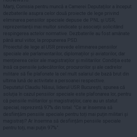
Marţi, Comisia pentru muncă a Camerei Deputaţilor a început
dezbaterile asupra celor două proiecte de lege privind
eliminarea pensiilor speciale depuse de PNL şi USR,
reprezentanţii mai multor sindicate şi asociaţii solicitând
respingerea actelor normative. Dezbaterile au fost amânate
până anul viitor, la propunerea PSD.
Proiectul de lege al USR prevede eliminarea pensiilor
speciale ale parlamentarilor, diplomaților și aviatorilor, dar
menținerea celor ale magistraților și militarilor. Condiția este
însă ca pensiile judecătorilor, procurorilor și ale cadrelor
militare să fie plafonate la cel mult salariul de bază brut din
ultima lună de activitate a persoanei respective.
Deputatul Claudiu Năsui, liderul USR București, spunea că
soluția în cazul pensiilor speciale este plafonarea lor, pentru
că pensiile militarilor și magistraților, care au un statut
special, reprezintă 97% din total. ”Ce ar însemna să
desființăm pensiile speciale pentru toți mai puțin militari și
magistrați? Ar însemna să desființăm pensiile speciale
pentru toți, mai puțin 97%”.