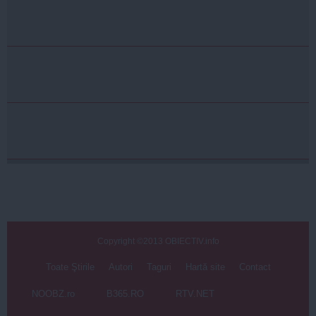
Copyright ©2013 OBIECTIV.info
Toate Ştirile
Autori
Taguri
Hartă site
Contact
NOOBZ.ro
B365.RO
RTV.NET