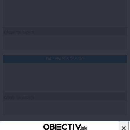
Citeşte mai departe
DAILYBUSINESS.RO
Citeşte mai departe
STIRIDESPORT.RO
×