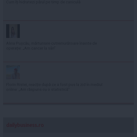
Cum îți hidratezi părul pe timp de caniculă
Alina Pușcău, mărturisire cutremurătoare înainte de
operație: „Am cancer la sân”
Florin Ristei, reacție după ce a fost pus la zid în mediul
online: „Am răspuns cu o statistică”
dailybusiness.ro