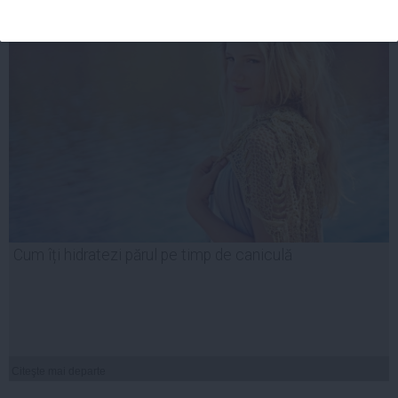
Cum îți hidratezi părul pe timp de caniculă
Citeşte mai departe