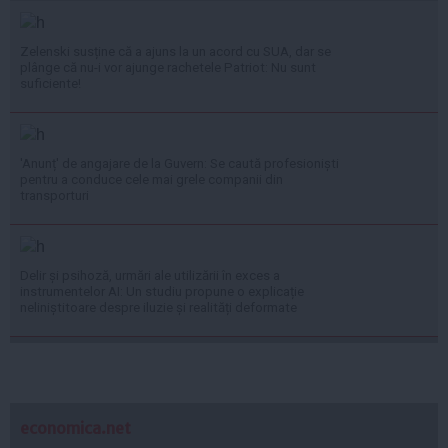
Zelenski susține că a ajuns la un acord cu SUA, dar se
plânge că nu-i vor ajunge rachetele Patriot: Nu sunt
suficiente!
'Anunț' de angajare de la Guvern: Se caută profesioniști
pentru a conduce cele mai grele companii din
transporturi
Delir și psihoză, urmări ale utilizării în exces a
instrumentelor AI: Un studiu propune o explicație
neliniștitoare despre iluzie și realități deformate
economica.net