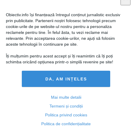
Obiectiv.info își finanțează întregul conținut jurnalistic exclusiv
prin publicitate. Partenerii noștri folosesc tehnologii precum
cookie-urile de pe website-ul nostru pentru a personaliza
reclamele pentru tine. În felul ăsta, tu vezi reclame mai
Citeşte mai departe
relevante. Prin acceptarea cookie-urilor, ne ajuți să folosim
aceste tehnologii în continuare pe site.
ROMANIATV.NET
Îți mulțumim pentru acest accept și îți reamintim că îți poți
schimba oricând opțiunea printr-o simplă revenire pe site!
DA, AM INȚELES
Citeşte mai departe
Mai multe detalii
Termeni și condiții
Politica privind cookies
FEMINIS.RO
Politica de confidențialitate