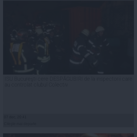
ISU Bucureşti cere DESPĂGUBIRI de la inspectorii care
au controlat clubul Colectiv
07 dec, 20:41
Citeşte mai departe