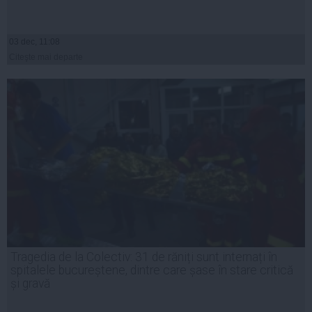
03 dec, 11:08
Citeşte mai departe
Tragedia de la Colectiv: 31 de răniți sunt internați în
spitalele bucureștene, dintre care șase în stare critică
și gravă