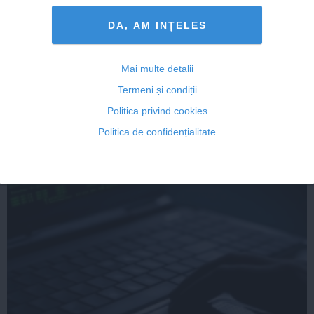
DA, AM INȚELES
ONG-urile solicită anchetă după ce jurnalistul Cătălin
Tolontan a dezvăluit că ar fi fost filat
Mai multe detalii
Termeni și condiții
Politica privind cookies
25 noi, 19:52
Politica de confidențialitate
Citeşte mai departe