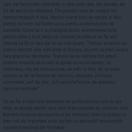
care sa faca niste schimbari in tara asta care, din pacate, de
25 de ani nu se intampla. Din punctul meu de vedere imi
doresc respect in tara. Medici foarte buni au ramas in tara
pentru ca vrem sa facem ceva pentru sistemul asta de
sanatate. Ceea ce s-a intamplat acum, evenimentul asta
pentru mine a fost iarasi un semnal ca trebuia sa fiu aici,
trebuia sa fiu in tara dar nu se mai poate. Trebuie sa avem un
salariu decent, asa cum este in Europa, sa poti sa pleci acasa
fara grija zilei de maine. Trebuie sa se elimine tot acest
sistem invechit de a veni la spital cu recomandari, cu
telefoane, stiu pe cineva vreau sa intru in fata. Mi se pare
normal ca de la femeia de serviciu, muncitor, profesor
universitar, sef de stat…toti sa beneficieze de aceleasi
servicii medicale”.
Ca sa fie si mai bine inteleasa de politicienii la care nu are
timp sa ajunga pentru ca e mult prea ocupata sa salveze vieti
Adriana incearca sa explice si pe intelesul celor cu putere si
bani, cat de important este sa faci cu adevarat ceva pentru
sistemul medical din Romania.