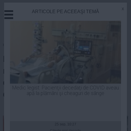
x
ARTICOLE PE ACEEAŞI TEMĂ
Actual
Economie
Justitie
Externe
Homepage
»
Sanatate
Educatie
Mărturie cutremurătoare! Mi-a
Sanatate
Stiinta
rămas în minte tânăra care a
Tehnologie
decedat la câteva minute... 95%
Cultura
Medic legist: Pacienţii decedaţi de COVID aveau
din corp era ars
apă la plămâni şi cheaguri de sânge
Mediu
Life
Laurentiu Panait
| 01 dec, 12:08
Politica
Guvern
25 sep, 10:27
Citeşte mai departe