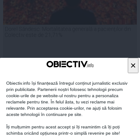
Dorel Săndesc: Mortalitatea generală a pacienților din
Colectiv este de 21,71%
×
25 noi, 18:47
Citeşte mai departe
Obiectiv.info își finanțează întregul conținut jurnalistic exclusiv
prin publicitate. Partenerii noștri folosesc tehnologii precum
cookie-urile de pe website-ul nostru pentru a personaliza
reclamele pentru tine. În felul ăsta, tu vezi reclame mai
relevante. Prin acceptarea cookie-urilor, ne ajuți să folosim
aceste tehnologii în continuare pe site.
Îți mulțumim pentru acest accept și îți reamintim că îți poți
schimba oricând opțiunea printr-o simplă revenire pe site!