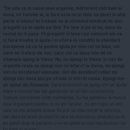
“Se uita ca in cazul unei urgente, indiferent cati bani ai
avea, ce functie ai, in tara asta nu ai timp sa zbori in alta
parte si atunci tu trebuie sa ai sistemul medical de aici
pregatit sa te ajute pe tine. Pe tine si pe ai tai, daca de
restul nu-ti pasa. Fii pregatit si lasa-i pe oamenii aia sa-
si faca treaba si ajuta-i si ofera-le conditii la standard
europene ca sa te putem ajuta pe tine cel cu bani, cel
care ne tratezi de sus, care stii ca daca mie mi se
intampla ajung la Viena. Nu, nu ajungi la Viena. In caz de
urgenta reala nu ajungi nici cu infarct la Viena, nu ajungi
nici cu accidenet vascular, nici din accident rutier nu
ajungi nici daca pici pe strada si intri in coma. Ajungi intr-
un spital din Romania.
Daca ai norocul sa ajungi intr-un spital
mare e norocul tau dar gandeste-te ce faci cu provincia.
Trebuie schimbate niste mentalitati. Eu ma gandesc la munca
doar la pacienti pentru ca nu am familie , nu am copii, un sot
care sa ma astepte acasa. Eu pot sa stau oricat la serviciu,
dar daca as avea un copil in care sa investesc, probabil nu m-
as gandi doar la pacienti ci m-as gandi la cum ma descurc sa
fie bine si acasa “.