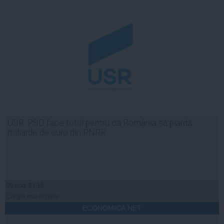
USR: PSD face totul pentru ca România să piardă
miliarde de euro din PNRR
06 aug, 21:16
Citeşte mai departe
ECONOMICA.NET