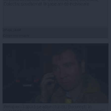
Colectiv, condamnat la şase ani de închisoare
27 noi, 18:08
Citeşte mai departe
Pompierii îl apără pe adjunctul ISU Bucureşti: În