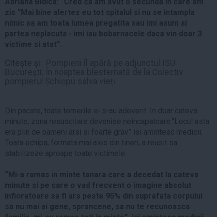
Adriana Bidica: “Cred ca am avut o secunda in care am
zis “Mai bine alertez eu tot spitalul si nu se intampla
nimic sa am toata lumea pregatita sau imi asum si
partea neplacuta - imi iau bobarnacele daca vin doar 3
victime si atat”.
Citeşte şi:
Pompierii îl apără pe adjunctul ISU
Bucureşti: În noaptea blestemată de la Colectiv
pompierul Șchiopu salva vieți
Din pacate, toate temerile ei s-au adeverit. In doar cateva
minute, zona resuscitare devenise neincapatoare.”Locul asta
era plin de oameni arsi si foarte grav” isi amintesc medicii.
Toata echipa, formata mai ales din tineri, a reusit sa
stabilizeze aproape toate victimele.
“Mi-a ramas in minte tanara care a decedat la cateva
minute si pe care o vad frecvent o imagine absolut
infioratoare sa fi ars peste 95% din suprafata corpului
sa nu mai ai gene, sprancene, sa nu te recunoasca