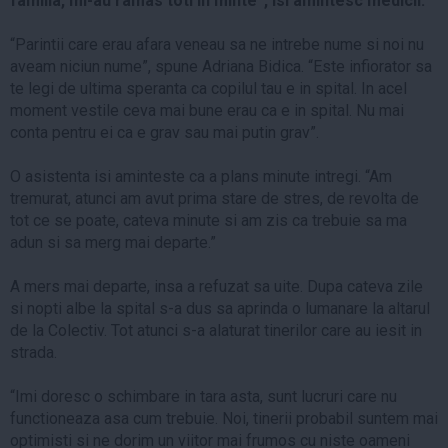
familia, mi-au ramas toti in minte”, isi amintesc medicii.
“Parintii care erau afara veneau sa ne intrebe nume si noi nu
aveam niciun nume”, spune Adriana Bidica. “Este infiorator sa
te legi de ultima speranta ca copilul tau e in spital. In acel
moment vestile ceva mai bune erau ca e in spital. Nu mai
conta pentru ei ca e grav sau mai putin grav”.
O asistenta isi aminteste ca a plans minute intregi. “Am
tremurat, atunci am avut prima stare de stres, de revolta de
tot ce se poate, cateva minute si am zis ca trebuie sa ma
adun si sa merg mai departe.”
A mers mai departe, insa a refuzat sa uite. Dupa cateva zile
si nopti albe la spital s-a dus sa aprinda o lumanare la altarul
de la Colectiv. Tot atunci s-a alaturat tinerilor care au iesit in
strada.
“Imi doresc o schimbare in tara asta, sunt lucruri care nu
functioneaza asa cum trebuie. Noi, tinerii probabil suntem mai
optimisti si ne dorim un viitor mai frumos cu niste oameni