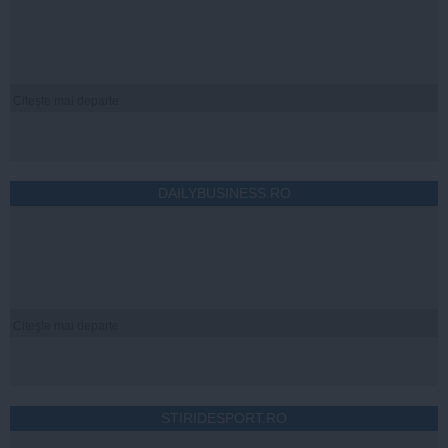
Citeşte mai departe
DAILYBUSINESS.RO
Citeşte mai departe
STIRIDESPORT.RO