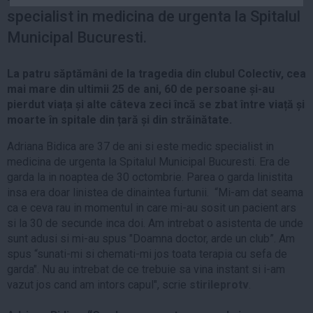
Auto
specialist in medicina de urgenta la Spitalul
Sport
Municipal Bucuresti.
Handbal
La patru săptămâni de la tragedia din clubul Colectiv, cea
Box
mai mare din ultimii 25 de ani, 60 de persoane și-au
Baschet
pierdut viața și alte câteva zeci încă se zbat între viață și
moarte în spitale din țară și din străinătate.
Tenis
Alte sporturi
Adriana Bidica are 37 de ani si este medic specialist in
medicina de urgenta la Spitalul Municipal Bucuresti. Era de
Life
garda la in noaptea de 30 octombrie. Parea o garda linistita
insa era doar linistea de dinaintea furtunii. “Mi-am dat seama
Funny
ca e ceva rau in momentul in care mi-au sosit un pacient ars
Travel
si la 30 de secunde inca doi. Am intrebat o asistenta de unde
Stil de viata
sunt adusi si mi-au spus "Doamna doctor, arde un club”. Am
spus “sunati-mi si chemati-mi jos toata terapia cu sefa de
garda". Nu au intrebat de ce trebuie sa vina instant si i-am
vazut jos cand am intors capul", scrie
stirileprotv
.