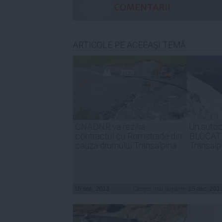
COMENTARII
ARTICOLE PE ACEEAŞI TEMĂ
CNADNR va rezilia
Un autoca
contractul cu Romstrade din
BLOCAT 
cauza drumului Transalpina
Transalp
15 sep, 2013
Citeşte mai departe
15 dec, 201