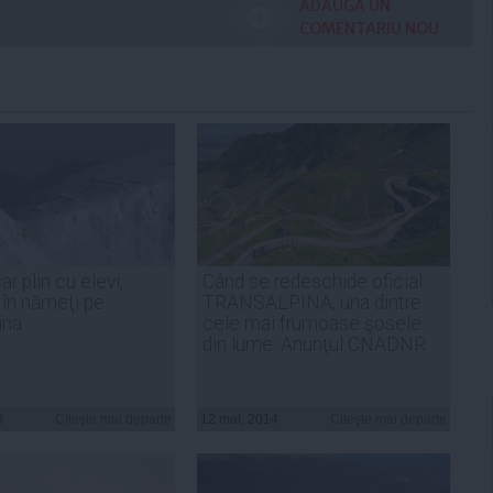
ADAUGA UN
COMENTARIU NOU
r plin cu elevi,
Când se redeschide oficial
în nămeţi pe
TRANSALPINA, una dintre
ina
cele mai frumoase şosele
din lume. Anunţul CNADNR
3
Citeşte mai departe
12 mai, 2014
Citeşte mai departe