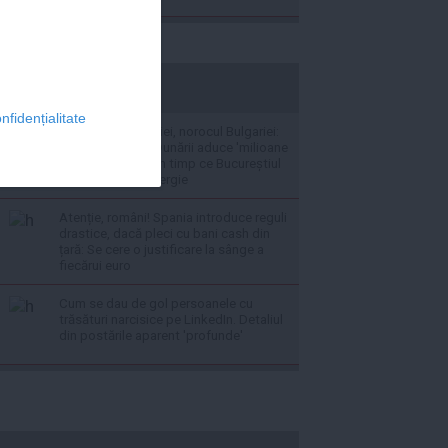
stiripesurse.ro
nfidențialitate
Problema României, norocul Bulgariei:
nivelul scăzut al Dunării aduce 'milioane
de leva' la Sofia, în timp ce Bucureștiul
importă masiv energie
Atenție, români! Spania introduce reguli
drastice, dacă pleci cu bani cash din
țară: Se cere o justificare la sânge a
fiecărui euro
Cum se dau de gol persoanele cu
trăsături narcisice pe LinkedIn. Detaliul
din postările aparent 'profunde'