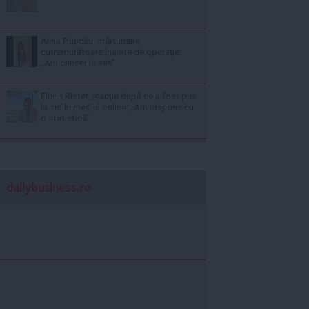
Alina Pușcău, mărturisire
cutremurătoare înainte de operație:
„Am cancer la sân”
Florin Ristei, reacție după ce a fost pus
la zid în mediul online: „Am răspuns cu
o statistică”
dailybusiness.ro