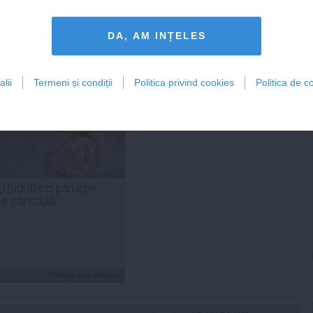
Citeşte mai departe
Citeşte mai departe
DA, AM INȚELES
lii
Termeni și condiții
Politica privind cookies
Politica de co
FEMINIS.RO
i hidratezi părul pe
de caniculă
Citeşte mai departe