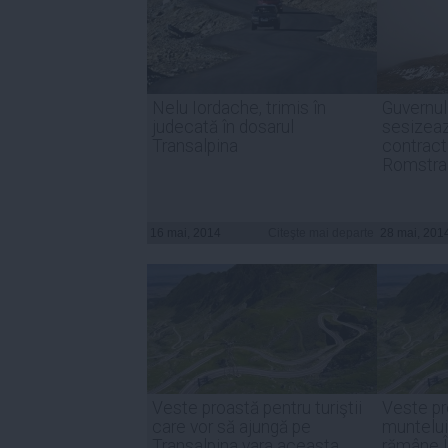
Nelu Iordache, trimis în
Guvernul
judecată în dosarul
sesizea
Transalpina
contract
Romstrad
16 mai, 2014
Citeşte mai departe
28 mai, 201
Veste proastă pentru turiştii
Veste pro
care vor să ajungă pe
muntelu
Transalpina vara aceasta
rămâne 