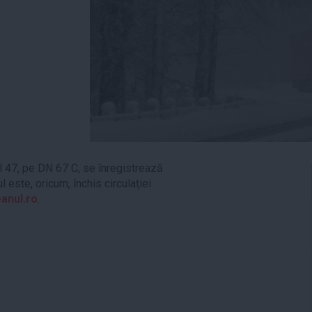
ul 47, pe DN 67 C, se înregistrează
 este, oricum, închis circulaţiei
anul.ro
.