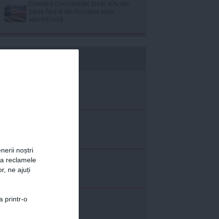
Consiliul Concurenţei: Doar 40% din
calea ferată din România este
electrificată
b365.ro
nerii noștri
za reclamele
r, ne ajuți
a printr-o