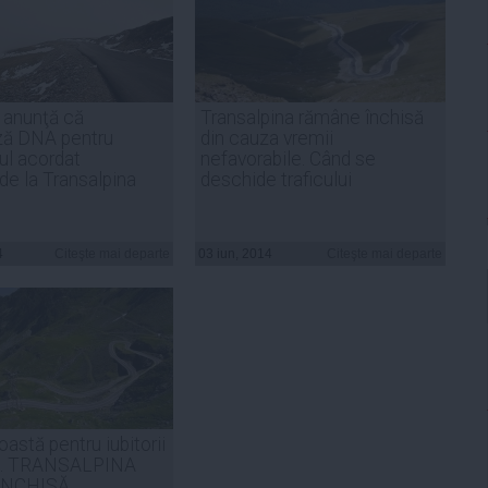
 anunţă că
Transalpina rămâne închisă
ză DNA pentru
din cauza vremii
ul acordat
nefavorabile. Când se
e la Transalpina
deschide traficului
4
Citeşte mai departe
03 iun, 2014
Citeşte mai departe
astă pentru iubitorii
i. TRANSALPINA
ÎNCHISĂ