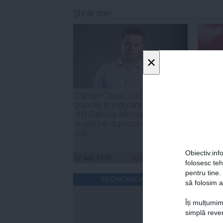
Ştirile orei
×
Ciprian Ciucu: Lucrările de
PSD: 
punere în siguranță a blocului
sunt o
din Rahova afectat de
de for
explozie durează circa 50 de
noast
zile
Obiectiv.info
07 aug, 19:45
Citeşte mai departe
07 aug, 
folosesc te
pentru tine.
ECONOMICA.NET
să folosim a
Îți mulțumim
simplă reven