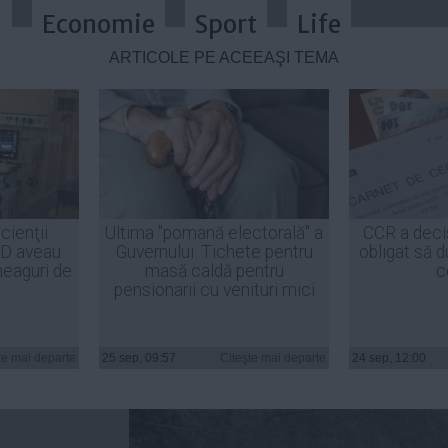
a
Economie
Sport
Life
ARTICOLE PE ACEEAŞI TEMĂ
nceput de IUNIE. Unde se întâmplă
cienţii
Ultima "pomană electorală" a
CCR a deci
ID aveau
Guvernului: Tichete pentru
obligat să d
heaguri de
masă caldă pentru
c
pensionarii cu venituri mici
n
 început de
te mai departe
25 sep, 09:57
Citeşte mai departe
24 sep, 12:00