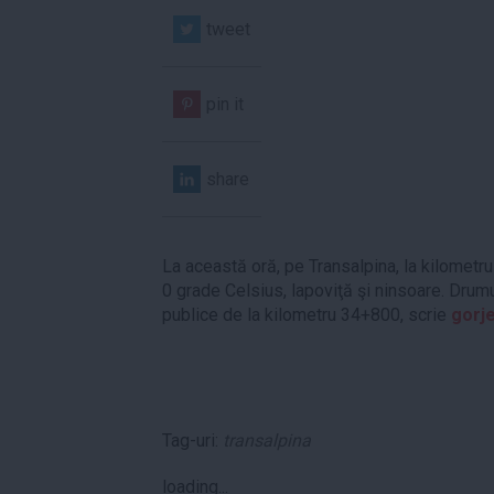
tweet
pin it
share
La această oră, pe Transalpina, la kilometr
0 grade Celsius, lapoviţă şi ninsoare. Drumul
publice de la kilometru 34+800, scrie
gorje
Tag-uri:
transalpina
loading...