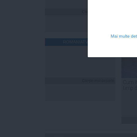
Citeşte mai departe
Mai multe deta
ROMANIATV.NET
Citeşte mai departe
Cum îț
timp 