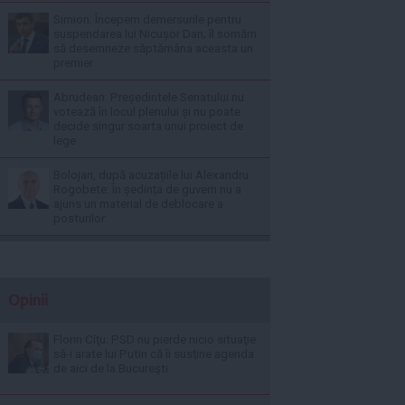
Simion: Începem demersurile pentru
suspendarea lui Nicușor Dan; îl somăm
să desemneze săptămâna aceasta un
premier
Abrudean: Președintele Senatului nu
votează în locul plenului și nu poate
decide singur soarta unui proiect de
lege
Bolojan, după acuzațiile lui Alexandru
Rogobete: În ședința de guvern nu a
ajuns un material de deblocare a
posturilor
Opinii
Florin Cîţu: PSD nu pierde nicio situaţie
să-i arate lui Putin că îi susţine agenda
de aici de la Bucureşti