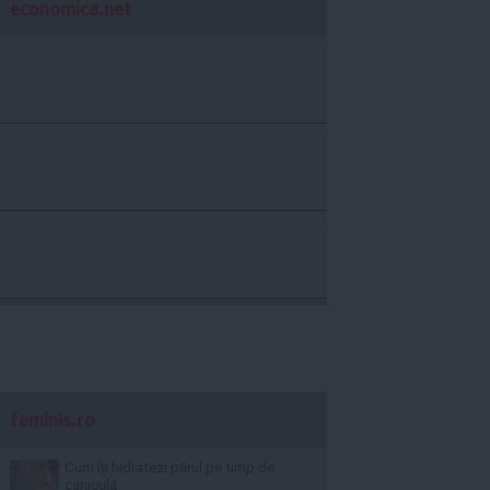
economica.net
feminis.ro
Cum îți hidratezi părul pe timp de
caniculă