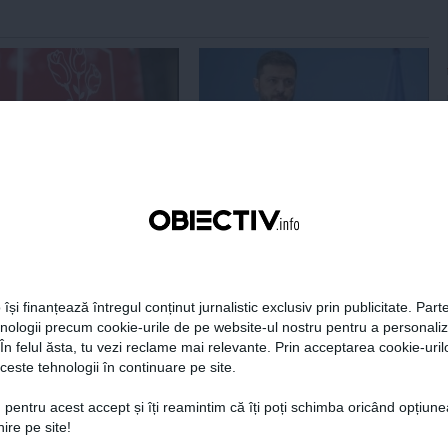
Centralele pe cărbune
Zelenski a ajuns în Serbia, în
 necesitate în situația
prima sa vizită în acest stat
ță majoră a țării
aliat tradițional al Rusiei după
re
2022
 își finanțează întregul conținut jurnalistic exclusiv prin publicitate. Parte
19:47
Citeşte mai departe
07 aug, 21:11
Citeşte mai departe
hnologii precum cookie-urile de pe website-ul nostru pentru a personali
 În felul ăsta, tu vezi reclame mai relevante. Prin acceptarea cookie-urilo
DAILYBUSINESS.RO
STIRIDESPORT.RO
ceste tehnologii în continuare pe site.
 pentru acest accept și îți reamintim că îți poți schimba oricând opțiune
ire pe site!