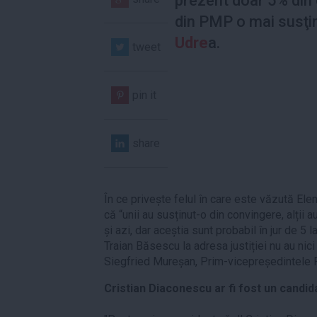
prezent doar 5% din
din PMP o mai susţi
Udre
a.
tweet
pin it
share
În ce privește felul în care este văzută El
că “unii au susținut-o din convingere, alții 
și azi, dar aceștia sunt probabil în jur de 5 
Traian Băsescu la adresa justiției nu au nici
Siegfried Mureșan, Prim-vicepreședintel
Cristian Diaconescu ar fi fost un candid