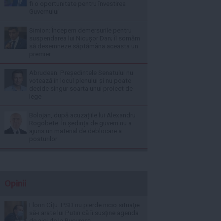
fi o oportunitate pentru învestirea
Guvernului
Simion: Începem demersurile pentru
suspendarea lui Nicușor Dan; îl somăm
să desemneze săptămâna aceasta un
premier
Abrudean: Președintele Senatului nu
votează în locul plenului și nu poate
decide singur soarta unui proiect de
lege
Bolojan, după acuzațiile lui Alexandru
Rogobete: În ședința de guvern nu a
ajuns un material de deblocare a
posturilor
Opinii
Florin Cîţu: PSD nu pierde nicio situaţie
să-i arate lui Putin că îi susţine agenda
de aici de la Bucureşti