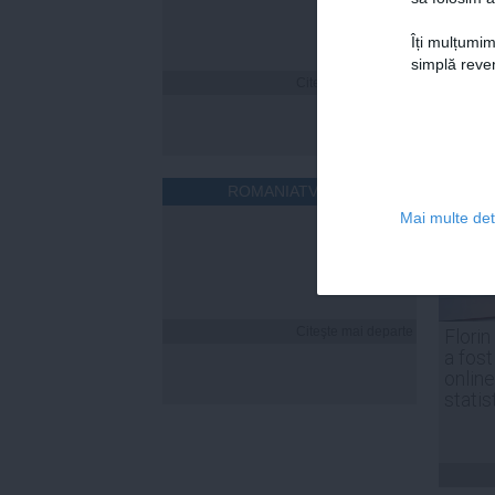
Îți mulțumim
simplă reven
Citeşte mai departe
ROMANIATV.NET
Mai multe deta
Citeşte mai departe
Florin
a fost
online
statis