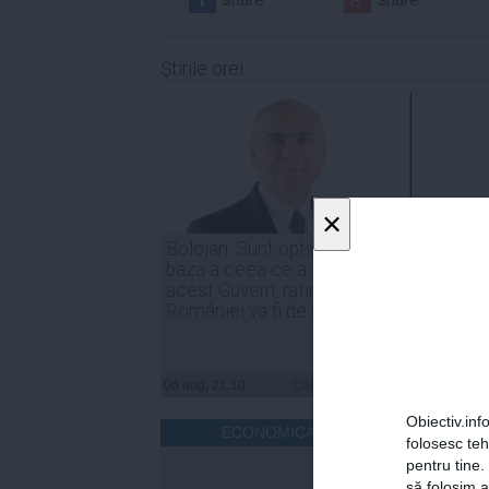
Ştirile orei
×
Bolojan: Sunt optimist că, în
Irineu
baza a ceea ce a făcut
indust
acest Guvern, ratingul
trebui
României va fi de menținere
compe
06 aug, 21:10
Citeşte mai departe
06 aug, 
Obiectiv.info
ECONOMICA.NET
folosesc te
pentru tine.
să folosim a