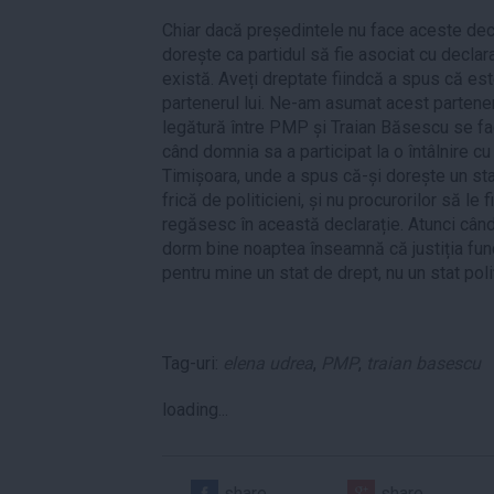
Chiar dacă președintele nu face aceste dec
dorește ca partidul să fie asociat cu declar
există. Aveți dreptate fiindcă a spus că es
partenerul lui. Ne-am asumat acest partener
legătură între PMP și Traian Băsescu se fac
când domnia sa a participat la o întâlnire cu
Timișoara, unde a spus că-și dorește un stat 
frică de politicieni, și nu procurorilor să le 
regăsesc în această declarație. Atunci când
dorm bine noaptea înseamnă că justiția fun
pentru mine un stat de drept, nu un stat pol
Tag-uri:
elena udrea
,
PMP
,
traian basescu
loading...
share
share