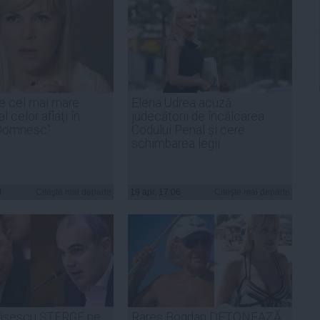
e cel mai mare
Elena Udrea acuză
 celor aflaţi în
judecătorii de încălcarea
 Domnesc"
Codului Penal şi cere
schimbarea legii
4
Citeşte mai departe
19 apr, 17:06
Citeşte mai departe
Băsescu ȘTERGE pe
Rareş Bogdan DETONEAZĂ