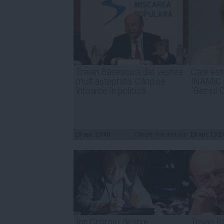
Traian Băsescu a dat vestea
Care est
mult aşteptată. Când se
INAMIC al
întoarce în politică
"Beciul
19 apr, 10:49
Citeşte mai departe
19 apr, 13:2
Ion Cristoiu, despre
Traian 