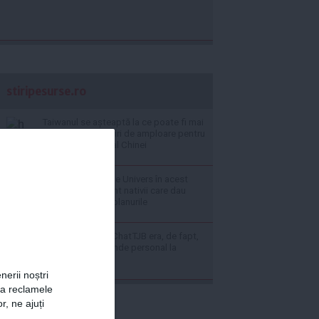
stiripesurse.ro
Taiwanul se așteaptă la ce poate fi mai
rău: se fac prăgătiri de amploare pentru
un eventual atac al Chinei
Zodia protejată de Univers în acest
weekend: cine sunt nativii care dau
lovitura pe toate planurile
Experiment viral: ChatTJB era, de fapt,
un om care răspunde personal la
fiecare mesaj
nerii noștri
za reclamele
r, ne ajuți