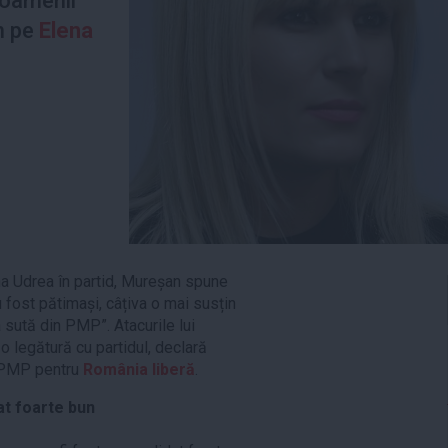
 oamenii
n pe
Elena
ena Udrea în partid, Mureșan spune
au fost pătimași, câțiva o mai susțin
la sută din PMP”. Atacurile lui
 o legătură cu partidul, declară
e PMP pentru
România liberă
.
at foarte bun