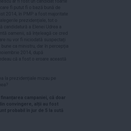
escu ar fi fost un candidat foarte
 care fi putut fi o bază bună de
gust 2014, în PMP a fost majoritate
alegerile prezidențiale, tot o
tă candidatură a Elenei Udrea a
imtă oamenii, să înțeleagă ce cred
care nu vor fi niciodată suspectați
 bune ca ministru, dar în percepția
n noiembrie 2014, după
redeau că a fost o eroare această
ea la prezidențiale mizau pe
nea?
ei finanțarea campaniei, că doar
in convingere, alții au fost
unt probabil în jur de 5 la sută