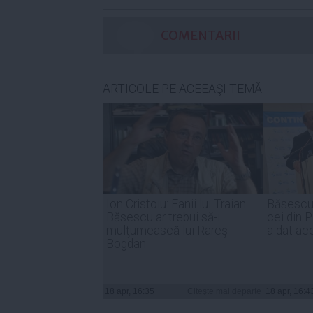
COMENTARII
ARTICOLE PE ACEEAŞI TEMĂ
Ion Cristoiu: Fanii lui Traian
Băsescu î
Băsescu ar trebui să-i
cei din P
mulţumească lui Rareş
a dat ac
Bogdan
18 apr, 16:35
Citeşte mai departe
18 apr, 16:4