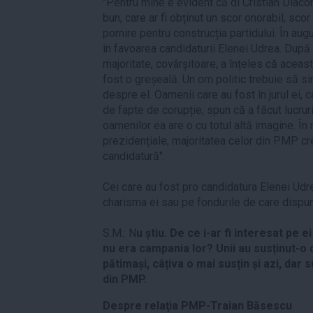
"Pentru mine e evident că dl Cristian Diacon
bun, care ar fi obținut un scor onorabil, scor
pornire pentru construcția partidului. În au
în favoarea candidaturii Elenei Udrea. După 
majoritate, covârșitoare, a înțeles că aceas
fost o greșeală. Un om politic trebuie să s
despre el. Oamenii care au fost în jurul ei, 
de fapte de corupție, spun că a făcut lucruri
oamenilor ea are o cu totul altă imagine. Î
prezidențiale, majoritatea celor din PMP c
candidatură".
Cei care au fost pro candidatura Elenei Udr
charisma ei sau pe fondurile de care dispu
S.M.: N
u știu. De ce i-ar fi interesat pe 
nu era campania lor? Unii au susținut-o d
pătimași, câțiva o mai susțin și azi, dar s
din PMP.
Despre relaţia PMP-Traian Băsescu