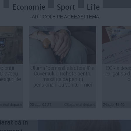
a
Economie
Sport
Life
ARTICOLE PE ACEEAŞI TEMĂ
 GRAŢIE Elenei Udrea: "95% din oa
cienţii
Ultima "pomană electorală" a
CCR a deci
ID aveau
Guvernului: Tichete pentru
obligat să d
heaguri de
masă caldă pentru
c
pensionarii cu venituri mici
prim-
te mai departe
25 sep, 09:57
Citeşte mai departe
24 sep, 12:00
purtător de
arat că în