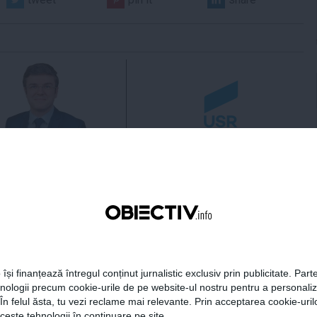
 Darău afirmă că
USR: PSD face totul pentru
ria naţională de apărare
ca România să piardă
e să devină mai
miliarde de euro din PNRR
titivă
21:18
Citeşte mai departe
06 aug, 21:16
Citeşte mai departe
 își finanțează întregul conținut jurnalistic exclusiv prin publicitate. Parte
DAILYBUSINESS.RO
STIRIDESPORT.RO
hnologii precum cookie-urile de pe website-ul nostru pentru a personali
 În felul ăsta, tu vezi reclame mai relevante. Prin acceptarea cookie-urilo
ceste tehnologii în continuare pe site.