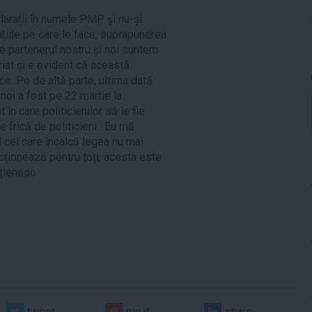
larații în numele PMP și nu-și
ațiile pe care le face, suprapunerea
te partenerul nostru și noi suntem
iat și e evident că această
e. Pe de altă parte, ultima dată
 noi a fost pe 22 martie la
în care politicienilor să le fie
fie frică de politicieni. Eu mă
 cei care încalcă legea nu mai
cționează pentru toți, acesta este
ițienesc.
tweet
pin it
share