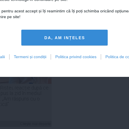
 pentru acest accept și îți reamintim că îți poți schimba oricând opțiune
ire pe site!
Citeşte mai departe
Citeşte mai departe
DA, AM INȚELES
FEMINIS.RO
lii
Termeni și condiții
Politica privind cookies
Politica de co
 Ristei, reacție după ce
 pus la zid în mediul
: „Am răspuns cu o
tică”
Citeşte mai departe