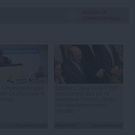
ADAUGA UN
COMENTARIU NOU
i învață politică pe
Băsescu: Dacă eu aș fi fost
MP. Ce sfat cheie le-
președintele ales pe 16
estora
noiembrie, Ponta nu făcea
nici Revelionul ca prim
ministru
3
Citeşte mai departe
18 apr, 17:07
Citeşte mai departe