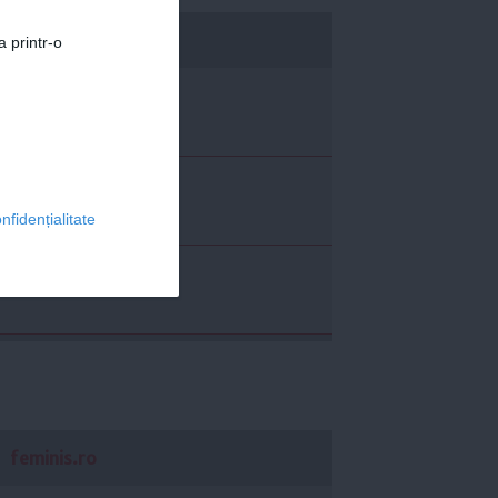
economica.net
a printr-o
nfidențialitate
feminis.ro