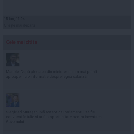
15 iun, 11:24
Citeşte mai departe
Cele mai citite
Manole: După plecarea din minister, nu am mai primit
aproape nicio informație despre legea salarizării
Siegfried Mureșan: Mă aștept ca Parlamentul să fie
convocat în iulie și ar fi o oportunitate pentru învestirea
Guvernului