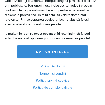
Obiectiv.info își finanțează întregul conținut jurnalistic exclusiv
prin publicitate. Partenerii noștri folosesc tehnologii precum
Ponta: Trebuie să gândim mai eficient alocaţia pentru
cookie-urile de pe website-ul nostru pentru a personaliza
copii
reclamele pentru tine. În felul ăsta, tu vezi reclame mai
relevante. Prin acceptarea cookie-urilor, ne ajuți să folosim
aceste tehnologii în continuare pe site.
Îți mulțumim pentru acest accept și îți reamintim că îți poți
01 iun, 22:19
schimba oricând opțiunea printr-o simplă revenire pe site!
Citeşte mai departe
DA, AM INȚELES
Mai multe detalii
Termeni și condiții
Politica privind cookies
Politica de confidențialitate