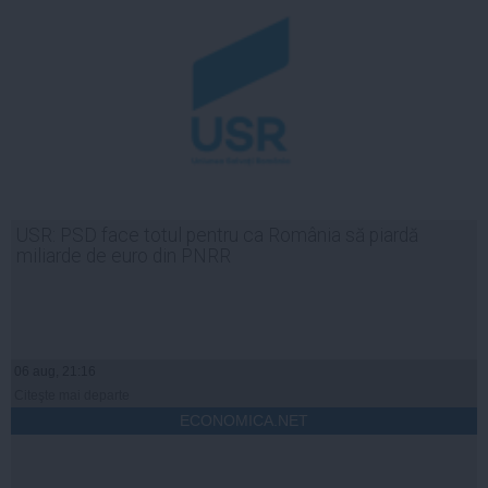
USR: PSD face totul pentru ca România să piardă
miliarde de euro din PNRR
06 aug, 21:16
Citeşte mai departe
ECONOMICA.NET