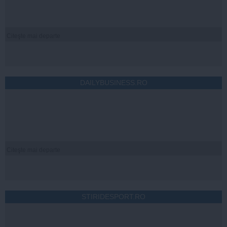
Citeşte mai departe
DAILYBUSINESS.RO
Citeşte mai departe
STIRIDESPORT.RO