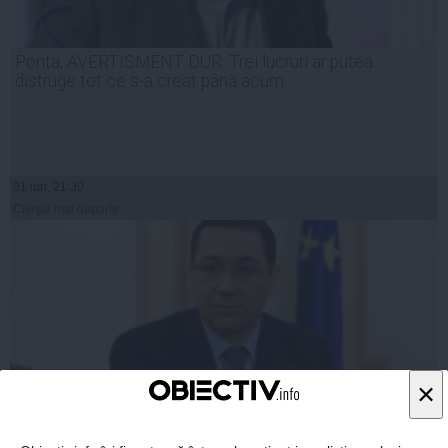
Ponta, AVERTISMENT DUR: Trei lucruri ar putea
distruge tot ce s-a creat până acum
01 iun, 21:30
Citeşte mai departe
×