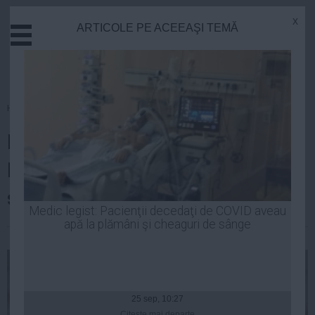
x
ARTICOLE PE ACEEAŞI TEMĂ
Actual
Economie
Justitie
Externe
Homepage
»
Politica
Educatie
Premierul VICTOR PONTA, la
Sanatate
Stiinta
România TV: "Este o zi
Tehnologie
simbolică"
Cultura
Medic legist: Pacienţii decedaţi de COVID aveau
apă la plămâni şi cheaguri de sânge
Mediu
| 01 iun, 20:52
Life
Politica
Guvern
25 sep, 10:27
Citeşte mai departe