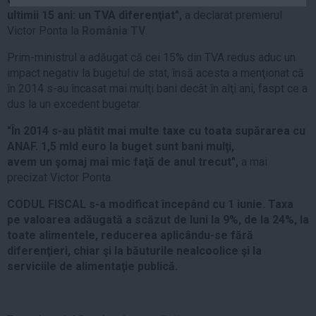
Auto
ultimii 15 ani: un TVA diferenţiat",
a declarat premierul
Victor Ponta la
România TV
.
Sport
Prim-ministrul a adăugat că cei 15% din TVA redus aduc un
Handbal
impact negativ la bugetul de stat, însă acesta a menţionat că
Box
în 2014 s-au încasat mai mulţi bani decât în alţi ani, faspt ce a
dus la un excedent bugetar.
Baschet
Tenis
"În 2014 s-au plătit mai multe taxe cu toata supărarea cu
ANAF. 1,5 mld euro la buget sunt bani mulţi,
Alte sporturi
avem un şomaj mai mic faţă de anul trecut",
a mai
Life
precizat Victor Ponta.
Funny
CODUL FISCAL s-a modificat începând cu 1 iunie
. Taxa
Travel
pe valoarea adăugată a scăzut de luni la 9%, de la 24%, la
toate alimentele, reducerea aplicându-se fără
Stil de viata
diferenţieri, chiar şi la băuturile nealcoolice şi la
serviciile de alimentaţie publică.