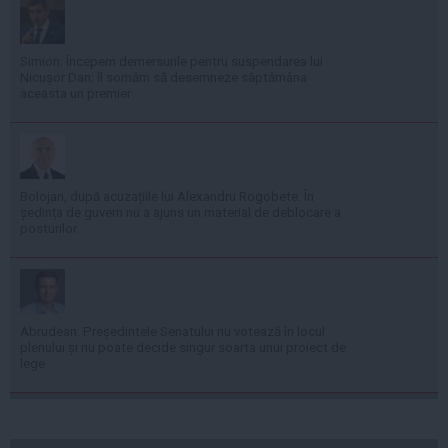
Simion: Începem demersurile pentru suspendarea lui
Nicușor Dan; îl somăm să desemneze săptămâna
aceasta un premier
Bolojan, după acuzațiile lui Alexandru Rogobete: În
ședința de guvern nu a ajuns un material de deblocare a
posturilor
Abrudean: Președintele Senatului nu votează în locul
plenului și nu poate decide singur soarta unui proiect de
lege