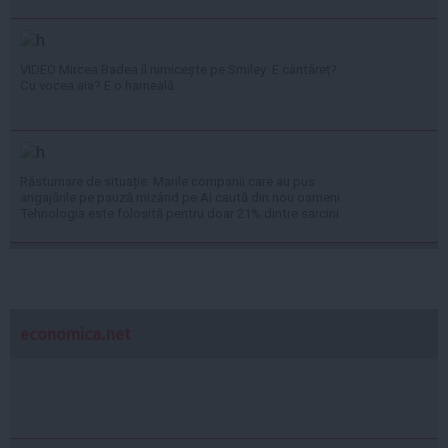
VIDEO Mircea Badea îl nimicește pe Smiley: E cântăreț?
Cu vocea aia? E o harneală
Răsturnare de situație: Marile companii care au pus
angajările pe pauză mizând pe AI caută din nou oameni.
Tehnologia este folosită pentru doar 21% dintre sarcini
economica.net