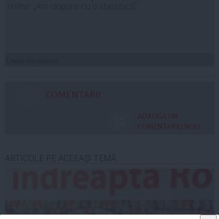
online: „Am răspuns cu o statistică”
Citeşte mai departe
COMENTARII
ADAUGA UN
COMENTARIU NOU
ARTICOLE PE ACEEAŞI TEMĂ