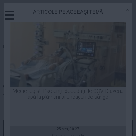
x
ARTICOLE PE ACEEAŞI TEMĂ
Actual
Economie
Justitie
Externe
Homepage
»
Justitie
Educatie
PSD-istul Ioan Cindrea,
Sanatate
Stiinta
preşedintele CJ Sibiu,
Tehnologie
condamnat definitiv la un an de
Cultura
Medic legist: Pacienţii decedaţi de COVID aveau
închisoare. Şi-a angajat soţia
apă la plămâni şi cheaguri de sânge
Mediu
Life
| 15 sep, 11:40
Politica
Guvern
25 sep, 10:27
Citeşte mai departe