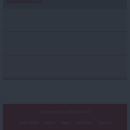
dailybusiness.ro
Copyright ©2013 OBIECTIV.info
Toate Ştirile
Autori
Taguri
Hartă site
Contact