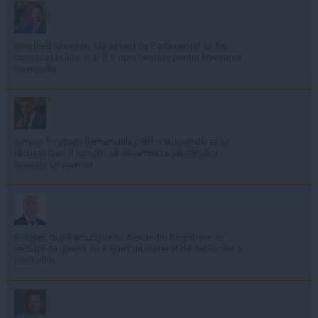
Siegfried Mureșan: Mă aștept ca Parlamentul să fie
convocat în iulie și ar fi o oportunitate pentru învestirea
Guvernului
Simion: Începem demersurile pentru suspendarea lui
Nicușor Dan; îl somăm să desemneze săptămâna
aceasta un premier
Bolojan, după acuzațiile lui Alexandru Rogobete: În
ședința de guvern nu a ajuns un material de deblocare a
posturilor