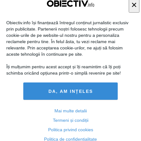
×
Obiectiv.info își finanțează întregul conținut jurnalistic exclusiv
prin publicitate. Partenerii noștri folosesc tehnologii precum
cookie-urile de pe website-ul nostru pentru a personaliza
reclamele pentru tine. În felul ăsta, tu vezi reclame mai
Dragnea: Voi anunţa luni dacă voi candida pentru o
relevante. Prin acceptarea cookie-urilor, ne ajuți să folosim
funcţie la CONGRESUL PARTIDULUI
aceste tehnologii în continuare pe site.
Îți mulțumim pentru acest accept și îți reamintim că îți poți
schimba oricând opțiunea printr-o simplă revenire pe site!
15 sep, 13:40
DA, AM INȚELES
Citeşte mai departe
Mai multe detalii
Termeni și condiții
Politica privind cookies
Politica de confidențialitate