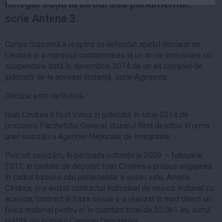
nelegal soția la biroul său parlamentar,
Auto
scrie Antena 3.
Sport
Handbal
Curtea Supremă a respins ca nefondat apelul declarat de
Cindrea și a menținut condamnarea la un an de închisoare cu
Box
suspendare dată în decembrie 2014 de un alt complet de
Baschet
judecată de la aceeași instanță, scrie Agerpres.
Tenis
Decizia este definitivă.
Alte sporturi
Ioan Cindrea a fost trimis în judecată în iunie 2014 de
Life
procurorii Parchetului General, dosarul fiind deschis în urma
unei sesizări a Agenției Naționale de Integritate.
Funny
Travel
Potrivit sesizării, în perioada octombrie 2009 — februarie
2011, în calitate de deputat, Ioan Cindrea a propus angajarea
Stil de viata
în cadrul biroului său parlamentar a soției sale, Amalia
Cindrea, și a avizat contractul individual de muncă încheiat cu
aceasta, contract în baza căruia s-a realizat în mod direct un
folos material pentru el în cuantum total de 35.061 lei, sumă
plătită din bugetul Camerei Deputaților.