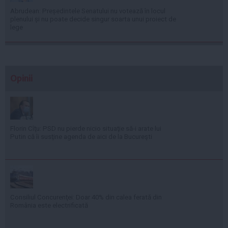
Abrudean: Președintele Senatului nu votează în locul
plenului și nu poate decide singur soarta unui proiect de
lege
Opinii
Florin Cîţu: PSD nu pierde nicio situaţie să-i arate lui
Putin că îi susţine agenda de aici de la Bucureşti
Consiliul Concurenţei: Doar 40% din calea ferată din
România este electrificată