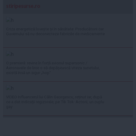
stiripesurse.ro
Criza energetică lovește și în sănătate: Producătorii cer
Guvernului să nu deconecteze fabricile de medicamente
O premieră: revine în forță avionul supersonic /
Aeronavele de linie o să depășească viteza sunetului,
există însă un sigur „hop”
VIDEO Influencerul lui Călin Georgescu, reținut iar, după
ce a dat indicații regizorale, pe Tik Tok: Actorii, un cuplu
gay