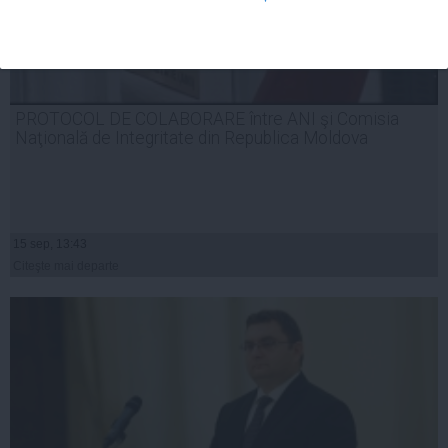
PROTOCOL DE COLABORARE între ANI şi Comisia
Naţională de Integritate din Republica Moldova
15 sep, 13:43
Citeşte mai departe