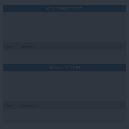
STIRIDESPORT.RO
Citeşte mai departe
ROMANIATV.NET
Citeşte mai departe