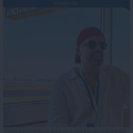
FEMINIS.RO
Florin Ristei, reacție după ce a fost pus la zid în mediul