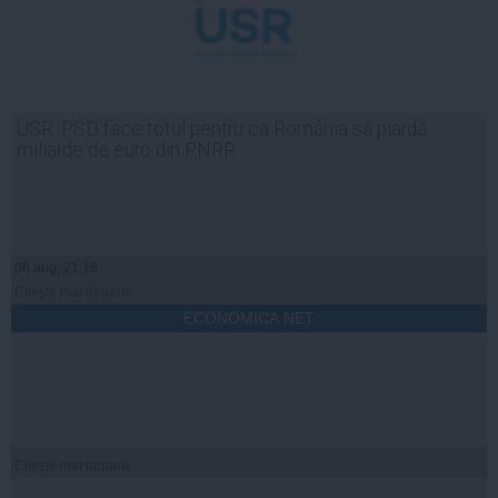
USR: PSD face totul pentru ca România să piardă
miliarde de euro din PNRR
06 aug, 21:16
Citeşte mai departe
ECONOMICA.NET
Citeşte mai departe