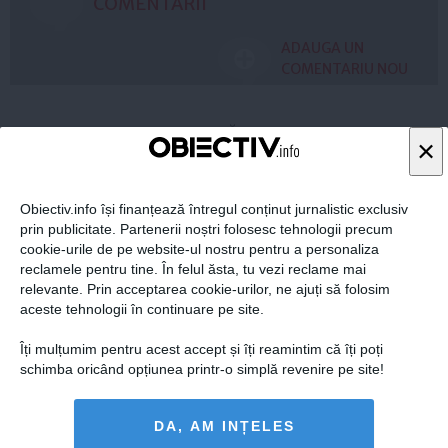
COMENTARII
ADAUGA UN
COMENTARIU NOU
ARTICOLE PE ACEEAŞI TEMĂ
×
Obiectiv.info își finanțează întregul conținut jurnalistic exclusiv
prin publicitate. Partenerii noștri folosesc tehnologii precum
cookie-urile de pe website-ul nostru pentru a personaliza
reclamele pentru tine. În felul ăsta, tu vezi reclame mai
relevante. Prin acceptarea cookie-urilor, ne ajuți să folosim
aceste tehnologii în continuare pe site.
Îți mulțumim pentru acest accept și îți reamintim că îți poți
schimba oricând opțiunea printr-o simplă revenire pe site!
Vicepreședintele UNPR Șerban Mihăilescu, despre o
DA, AM INȚELES
posibilă alianță la alegerile locale: Principala opțiune