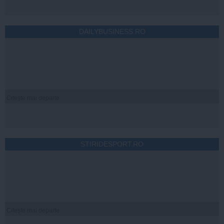
DAILYBUSINESS.RO
Citeşte mai departe
STIRIDESPORT.RO
Citeşte mai departe