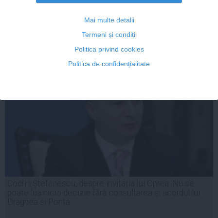
rămâne PSD
Mai multe detalii
Termeni și condiții
06 aug, 12:52
Politica privind cookies
Citeşte mai departe
Politica de confidențialitate
Codrin Ștefănescu, despre invitația lui Oprea: Nu se
poate lua nicio decizie fără consultarea și acordul lui
Dragnea și Ponta