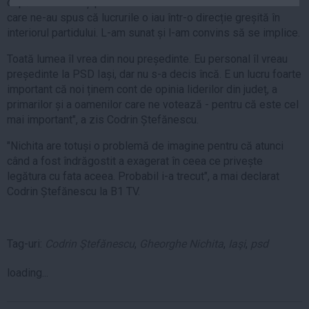
după ce mai mulți politicieni ne-au trimis la centru o hârtie în
Auto
care ne-au spus că lucrurile o iau într-o direcție greșită în
Sport
interiorul partidului. L-am sunat și l-am convins să se implice.
Toată lumea îl vrea din nou președinte. Eu personal îl vreau
Handbal
președinte la PSD Iași, dar nu s-a decis încă. E un lucru foarte
Box
important că noi ținem cont de opinia liderilor din județ, a
Baschet
primarilor și a oamenilor care ne votează - pentru că este cel
mai important", a zis Codrin Ștefănescu.
Tenis
Alte sporturi
"Nichita are totuși o problemă de imagine pentru că atunci
când a fost îndrăgostit a exagerat în ceea ce privește
Life
legătura cu fata aceea. Probabil i-a trecut", a mai declarat
Codrin Ștefănescu la B1 TV.
Funny
Travel
Stil de viata
Tag-uri:
Codrin Ştefănescu
,
Gheorghe Nichita
,
Iaşi
,
psd
loading...