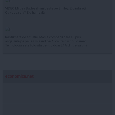
VIDEO Mircea Badea îl nimicește pe Smiley: E cântăreț?
Cu vocea aia? E o harneală
Răsturnare de situație: Marile companii care au pus
angajările pe pauză mizând pe AI caută din nou oameni.
Tehnologia este folosită pentru doar 21% dintre sarcini
economica.net