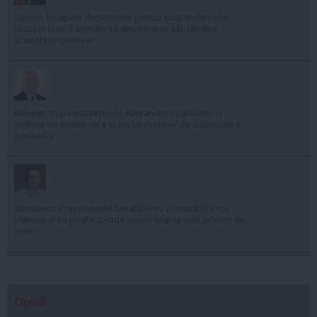
Simion: Începem demersurile pentru suspendarea lui
Nicușor Dan; îl somăm să desemneze săptămâna
aceasta un premier
Bolojan, după acuzațiile lui Alexandru Rogobete: În
ședința de guvern nu a ajuns un material de deblocare a
posturilor
Abrudean: Președintele Senatului nu votează în locul
plenului și nu poate decide singur soarta unui proiect de
lege
Opinii