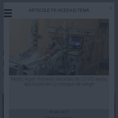
x
ARTICOLE PE ACEEAŞI TEMĂ
Actual
Economie
Justitie
Externe
Homepage
»
Politica
Educatie
Revenire spectaculoasă la șefia
Sanatate
Stiinta
PSD. Codrin Ștefănescu: Are
Tehnologie
totuși o problemă
Cultura
Medic legist: Pacienţii decedaţi de COVID aveau
apă la plămâni şi cheaguri de sânge
Mediu
| 06 aug, 08:49
Life
Politica
Guvern
25 sep, 10:27
Citeşte mai departe