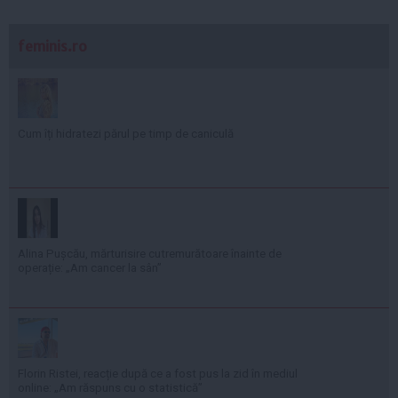
feminis.ro
Cum îți hidratezi părul pe timp de caniculă
Alina Pușcău, mărturisire cutremurătoare înainte de
operație: „Am cancer la sân”
Florin Ristei, reacție după ce a fost pus la zid în mediul
online: „Am răspuns cu o statistică”