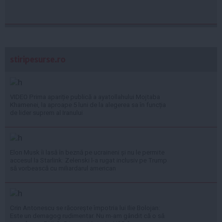
stiripesurse.ro
VIDEO Prima apariție publică a ayatollahului Mojtaba
Khamenei, la aproape 5 luni de la alegerea sa în funcția
de lider suprem al Iranului
Elon Musk îi lasă în beznă pe ucraineni și nu le permite
accesul la Starlink: Zelenski l-a rugat inclusiv pe Trump
să vorbească cu miliardarul american
Crin Antonescu se răcorește împotria lui Ilie Bolojan:
Este un demagog rudimentar. Nu m-am gândit că o să