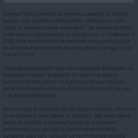
Auto
Rovana Plumb a precizat că majorarea salariilor în sectorul
Sport
bugetar este posibilă, contrazicându-i astfel pe cei care
Handbal
susţin că aceasta nu este sustenabilă: "Nu asezam pe hârtie
niste salarii şi după aceea nu le mai dăm cum s-a întâmplat în
Box
2008. Este esenţial ca tot ce inseamnă clasă politică să fie
Baschet
de acord că este nevoie de acest nou proiect de lege", scrie
RomâniaTV.net
.
Tenis
Alte sporturi
"După aplicarea acestei legi, toate categoriile de bugetari vor
Life
înregistra o creştere a salariului lor. Nu pot să spun in
momentul de faţă că unii vor avea mai mult sau mai puţin
Funny
decât ceilalţi pentru că fiecare familie ocupaţională are rolul
Travel
ei şi responsabilitatea ei.
Stil de viata
Nu avem gata în momentul de faţă legea salarizării, mai avem
două domenii în care trebuie să discutăm. Mai avem câteva
lucruri de clarificat în domeniul justiţiei şi in domeniul
personalului care lucrează cu fonduri nerambursabile,
europene, după care consider că vom fi finalizat această