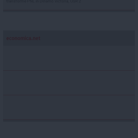
transforme PNL în Dinamo Victoria, USR 2
economica.net