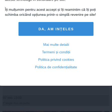
Îți mulțumim pentru acest accept și îți reamintim că îți poți
schimba oricând opțiunea printr-o simplă revenire pe site!
DA, AM INȚELES
Mai multe detalii
Termeni și condiții
Politica privind cookies
Iohannis: Cred că despre indemnizațiile demnitarilor ar
Politica de confidențialitate
trebui să se discute în cadrul legii salarizării bugetarilor
07 sep, 23:00
Citeşte mai departe