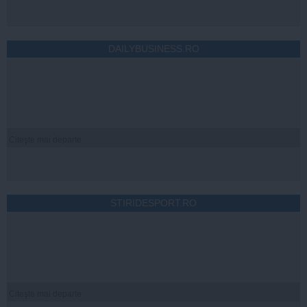
DAILYBUSINESS.RO
Citeşte mai departe
STIRIDESPORT.RO
Citeşte mai departe