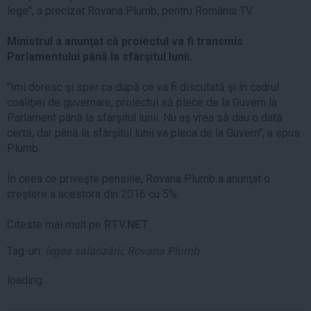
lege", a precizat Rovana Plumb, pentru România TV.
Ministrul a anunţat că proiectul va fi transmis
Parlamentului până la sfârşitul lunii.
"Imi doresc şi sper ca după ce va fi discutată şi în cadrul
coaliţiei de guvernare, proiectul să plece de la Guvern la
Parlament până la sfârşitul lunii. Nu aş vrea să dau o dată
certă, dar până la sfârşitul lunii va pleca de la Guvern", a spus
Plumb.
În ceea ce priveşte pensiile, Rovana Plumb a anunţat o
creştere a acestora din 2016 cu 5%.
Citeste mai mult pe
RTV.NET
Tag-uri:
legea salarizării
,
Rovana Plumb
loading...