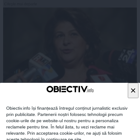
Citeşte mai departe
ROVANA PLUMB: BPN al PSD decide evaluarea
×
activității miniștrilor
Obiectiv.info își finanțează întregul conținut jurnalistic exclusiv
prin publicitate. Partenerii noștri folosesc tehnologii precum
cookie-urile de pe website-ul nostru pentru a personaliza
31 aug, 11:28
reclamele pentru tine. În felul ăsta, tu vezi reclame mai
relevante. Prin acceptarea cookie-urilor, ne ajuți să folosim
Citeşte mai departe
aceste tehnologii în continuare pe site.