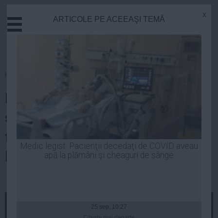
x
ARTICOLE PE ACEEAŞI TEMĂ
Actual
Economie
Justitie
Externe
Homepage
»
Politica
Educatie
Rovana Plumb, despre legea
Sanatate
Stiinta
salarizării şi pensii: Proiectul va
Tehnologie
fi transmis Parlamentului până
Cultura
Medic legist: Pacienţii decedaţi de COVID aveau
la sfârşitul lunii
apă la plămâni şi cheaguri de sânge
Mediu
Life
Laurentiu Panait
| 18 oct, 14:16
Politica
Guvern
25 sep, 10:27
Citeşte mai departe