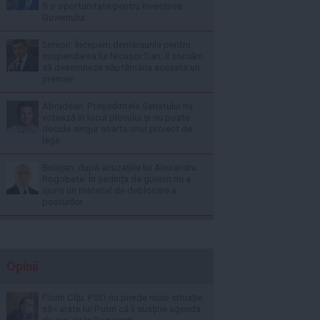
fi o oportunitate pentru învestirea
Guvernului
Simion: Începem demersurile pentru
suspendarea lui Nicușor Dan; îl somăm
să desemneze săptămâna aceasta un
premier
Abrudean: Președintele Senatului nu
votează în locul plenului și nu poate
decide singur soarta unui proiect de
lege
Bolojan, după acuzațiile lui Alexandru
Rogobete: În ședința de guvern nu a
ajuns un material de deblocare a
posturilor
Opinii
Florin Cîţu: PSD nu pierde nicio situaţie
să-i arate lui Putin că îi susţine agenda