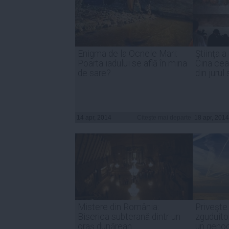
Enigma de la Ocnele Mari:
Ştiinţa a
Poarta iadului se află în mina
Cina cea
de sare?
din jurul
14 apr, 2014
Citeşte mai departe
18 apr, 2014
Mistere din România:
Priveşte
Biserica subterană dintr-un
zguduito
oraș dunărean
un genoc