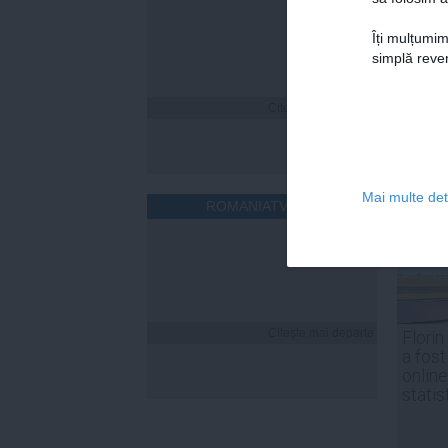
Îți mulțumim
simplă reven
Citeşte mai departe
Mai multe deta
ROMANIATV.NET
Citeşte mai departe
Florin
a fost
online
statis