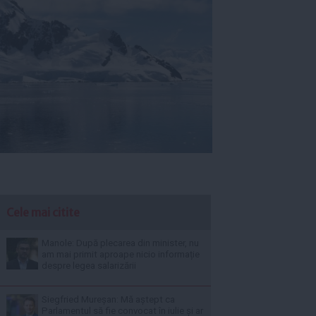
Cele mai citite
Manole: După plecarea din minister, nu
am mai primit aproape nicio informație
despre legea salarizării
Siegfried Mureșan: Mă aștept ca
Parlamentul să fie convocat în iulie și ar