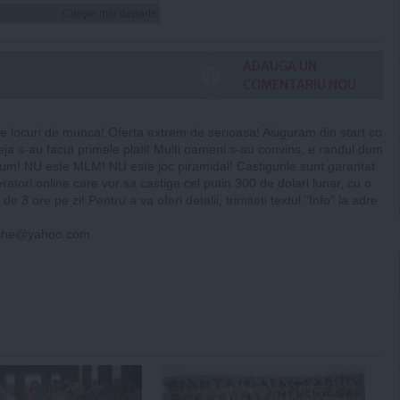
Citeşte mai departe
ADAUGA UN
COMENTARIU NOU
e locuri de munca! Oferta extrem de serioasa! Asiguram din start co
Deja s-au facut primele plati! Multi oameni s-au convins, e randul dum
um! NU este MLM! NU este joc piramidal! Castigurile sunt garantat
atori online care vor sa castige cel putin 300 de dolari lunar, cu o
 3 ore pe zi! Pentru a va oferi detalii, trimiteti textul "Info" la adre
ache@yahoo.com