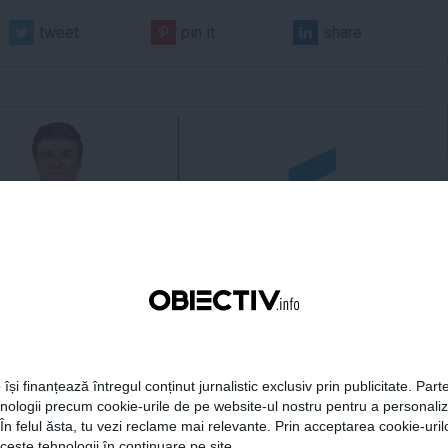
tweet
pin it
share
 Darău afirmă că
USR: PSD face totul pentru
ria naţională de apărare
ca România să piardă
e să devină mai
miliarde de euro din PNRR
titivă
 își finanțează întregul conținut jurnalistic exclusiv prin publicitate. Parte
21:18
Citeşte mai departe
06 aug, 21:16
Citeşte mai departe
hnologii precum cookie-urile de pe website-ul nostru pentru a personali
 În felul ăsta, tu vezi reclame mai relevante. Prin acceptarea cookie-urilo
DAILYBUSINESS.RO
STIRIDESPORT.RO
ceste tehnologii în continuare pe site.