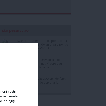
stiripesurse.ro
Taiwanul se așteaptă la ce poate fi mai
rău: se fac prăgătiri de amploare pentru
un eventual atac al Chinei
Zodia protejată de Univers în acest
weekend: cine sunt nativii care dau
lovitura pe toate planurile
Experiment viral: ChatTJB era, de fapt,
un om care răspunde personal la
fiecare mesaj
nerii noștri
za reclamele
r, ne ajuți