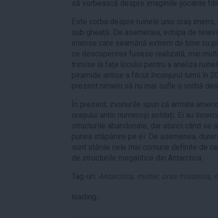
să vorbească despre imaginile șocante fil
Este vorba despre ruinele unui oraș imens, 
sub gheață. De asemenea, echipa de televizi
imense care seamănă extrem de bine cu pir
ce descoperirea fusese realizată, mai mult
trimise la fața locului pentru a analiza ruinel
piramide antice a făcut înconjurul lumii în 2
prezent nimeni să nu mai sufle o vorbă desp
În prezent, zvonurile spun că armata americ
orașului antic numeroși soldați. Ei au încerc
structurile abandonate, dar atunci când se 
punea stăpânire pe ei. De asemenea, dureri d
sunt stările cele mai comune definite de ce
de structurile megalitice din Antarctica.
Tag-uri:
Antarctica
,
mister
,
oras misterios
,
r
loading...