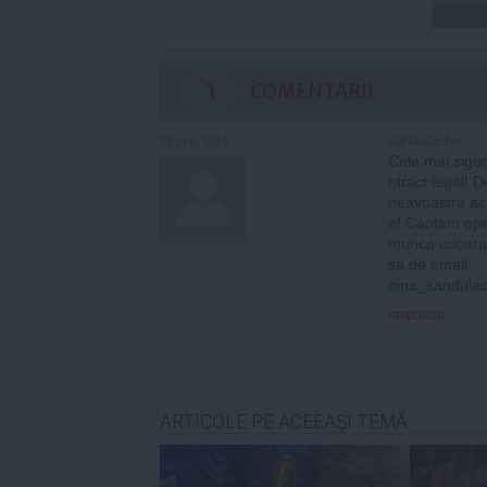
1
COMENTARII
sandulache
26 sep, 2014
Cele mai sigur
ntract legal! 
neavoastra ac
e! Cautam oper
munca usoara de
sa de email:
nina_sandul
raspunde
ARTICOLE PE ACEEAŞI TEMĂ