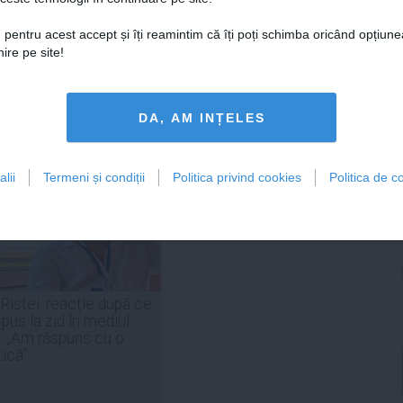
 pentru acest accept și îți reamintim că îți poți schimba oricând opțiune
ire pe site!
Citeşte mai departe
Citeşte mai departe
DA, AM INȚELES
lii
Termeni și condiții
Politica privind cookies
Politica de co
FEMINIS.RO
 Ristei, reacție după ce
 pus la zid în mediul
: „Am răspuns cu o
tică”