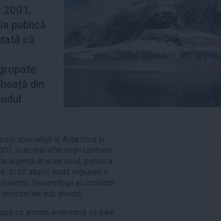
u 2001,
ia publică
 dată că
i
ngropate
gheață din
sudul
și specialiști în Antarctica și
2001, s-au mai aflat veşti conform
de urgenţă în acea zonă, pentru a
ă. Şi tot atunci, toată regiunea a
puternic. Seismologii au localizat
i structuri de sub gheaţă.
 după ce armata americană se pare