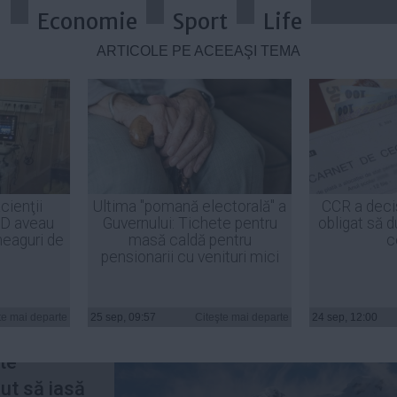
a
Economie
Sport
Life
ARTICOLE PE ACEEAŞI TEMĂ
erios descoperite în Antarctica?
cienţii
Ultima "pomană electorală" a
CCR a deci
ID aveau
Guvernului: Tichete pentru
obligat să d
heaguri de
masă caldă pentru
c
pensionarii cu venituri mici
dintre
te și
te mai departe
25 sep, 09:57
Citeşte mai departe
24 sep, 12:00
 pe Terra.
te
ut să iasă