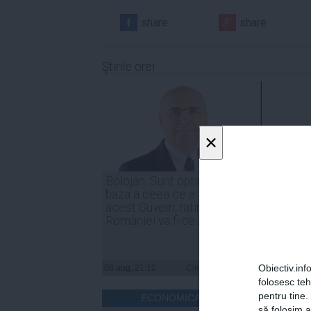
share
share
Ştirile orei
×
Bolojan: Sunt optimist că, în
Irineu
baza a ceea ce a făcut
indust
acest Guvern, ratingul
trebui
României va fi de menținere
compe
Obiectiv.info
06 aug, 21:10
Citeşte mai departe
06 aug, 
folosesc te
pentru tine.
ECONOMICA.NET
să folosim a