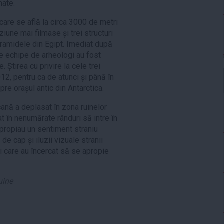
mate.
care se află la circa 3000 de metri
une mai filmase și trei structuri
amidele din Egipt. Imediat după
e echipe de arheologi au fost
e. Știrea cu privire la cele trei
012, pentru ca de atunci și până în
re orașul antic din Antarctica.
ană a deplasat în zona ruinelor
at în nenumărate rânduri să intre în
apropiau un sentiment straniu
e cap și iluzii vizuale stranii
i care au încercat să se apropie
uine