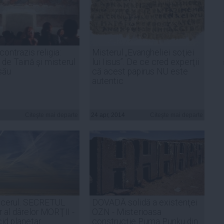
 contrazis religia:
Misterul „Evangheliei soţiei
 de Taină şi misterul
lui Iisus”. De ce cred experţii
 său
că acest papirus NU este
autentic
Citeşte mai departe
24 apr, 2014
Citeşte mai departe
 cerul. SECRETUL
DOVADĂ solidă a existenţei
r al dârelor MORŢII -
OZN - Misterioasa
id planetar
construcţie Puma Punku din