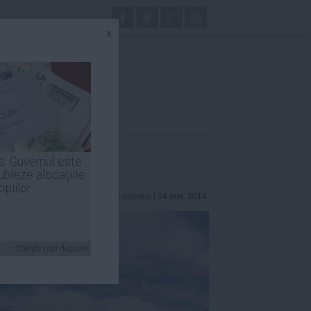
x
s: Guvernul este
ubleze alocaţiile
opiilor
Robert Georgescu
| 14 mai, 2014
Citeşte mai departe