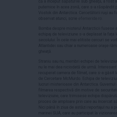
că a început săpăturile sub gheaţă, a fost 
puternice în acea zonă, care s-a răspândit 
Vostok din Antarctica. Cercetătorii ruşi au f
observat atunci, scrie
efemeride.ro
.
Bomba despre misterul Antarcticii fusese as
echipaj de televiziune s-a deplasat la fața l
secolului. În cele mai elitiste cercuri se 
Atlantidei sau chiar a numeroase orașe răm
gheață.
Straniu sau nu, membri echipei de televiziu
nu le mai dea niciodată de urmă. Interesant
recuperat camera de filmat, care s-a găsit l
de Cercetare McMurdo. Echipa de televiziu
lucruri misterioase din Antarctica. Guvernu
filmarea respectivă din motive de securitat
televiziune, care trimisese echipa dispărută 
proces de amploare prin care au încercat să
Nici până în ziua de astăzi reportajul nu a pu
marinei SUA, care au participat la vizionarea