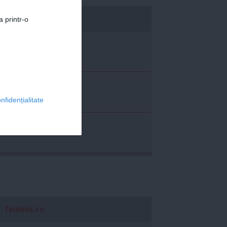
economica.net
a printr-o
nfidențialitate
feminis.ro