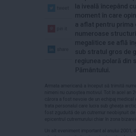
la iveală începând c
tweet
moment în care opin
a aflat pentru prima
pin it
numeroase structur
megalitice se află î
share
sub stratul gros de 
regiunea polară din 
Pământului.
Armata americană a început să trimită numero
nimeni nu cunoștea motivul. Tot în acel an 
cărora a fost nevoie de un echipaj medical 
trata personalul care lucra sub gheaţa arctic
fost zguduită de un cutremur neobişnuit de 
epicentrul cutremurului chiar în zona bizare
Un alt eveniment important al anului 2001,