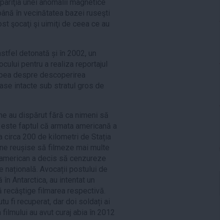
apariţia unei anomalii magnetice
până în vecinătatea bazei ruseşti
ost şocaţi şi uimiţi de ceea ce au
tfel detonată și în 2002, un
ocului pentru a realiza reportajul
vorbea despre descoperirea
ase intacte sub stratul gros de
ne au dispărut fără ca nimeni să
 este faptul că armata americană a
a circa 200 de kilometri de Stația
ne reușise să filmeze mai multe
l american a decis să cenzureze
e națională. Avocații postului de
în Antarctica, au intentat un
 recâştige filmarea respectivă.
tu fi recuperat, dar doi soldați ai
 filmului au avut curaj abia în 2012