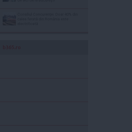
de aici de la Bucureşti
Consiliul Concurenţei: Doar 40% din
calea ferată din România este
electrificată
b365.ro