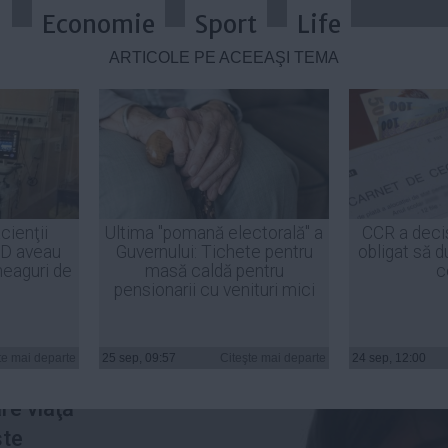
a
Economie
Sport
Life
ARTICOLE PE ACEEAŞI TEMĂ
ȚA KOVESI. Ce face șefa DNA în 
cienţii
Ultima "pomană electorală" a
CCR a deci
ID aveau
Guvernului: Tichete pentru
obligat să d
heaguri de
masă caldă pentru
c
pensionarii cu venituri mici
or-şef al
te mai departe
25 sep, 09:57
Citeşte mai departe
24 sep, 12:00
Codruţa
re viaţă
ste