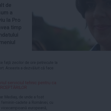
lt de
cum a
viu la Pro
 avea timp
datului
omeniul
e faţă zecilor de ore petrecute la
rt. Aceasta a dezvăluit că face
ul serviciul tehnic pentru ca
NTERCEPTĂRILOR
lar Mediaș, de unde a fost
t feminin-cadete a României, cu
 de vicecampioană europeană,