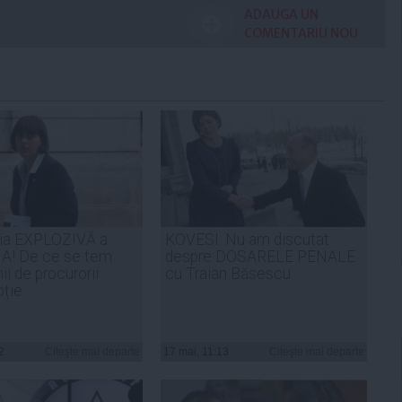
ADAUGA UN
COMENTARIU NOU
ția EXPLOZIVĂ a
KOVESI: Nu am discutat
NA! De ce se tem
despre DOSARELE PENALE
nii de procurorii
cu Traian Băsescu
pție
2
Citeşte mai departe
17 mai, 11:13
Citeşte mai departe