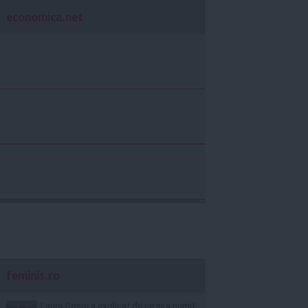
economica.net
feminis.ro
Laura Cosoi a explicat de ce și-a numit