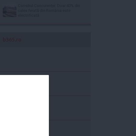
Consiliul Concurenţei: Doar 40% din
calea ferată din România este
electrificată
b365.ro