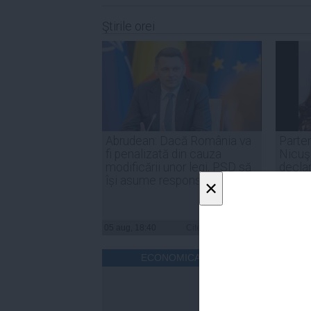
Ştirile orei
Abrudean: Dacă România va
Parten
fi penalizată din cauza
Nicuşo
modificării unor legi, PSD să
declar
își asume responsabilitatea
inter
×
05 aug, 18:40
Citeşte mai departe
05 aug, 
ECONOMICA.NET