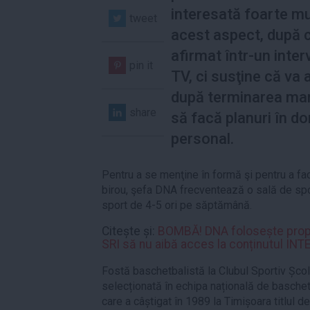
interesată foarte mu
tweet
acest aspect, după 
afirmat într-un inter
pin it
TV, ci susţine că va
după terminarea man
share
să facă planuri în d
personal.
Pentru a se menţine în formă şi pentru a fac
birou, şefa DNA frecventează o sală de spo
sport de 4-5 ori pe săptămână.
Citește și:
BOMBĂ! DNA folosește propri
SRI să nu aibă acces la conținutul I
Fostă baschetbalistă la Clubul Sportiv Șco
selecționată în echipa națională de basche
care a câștigat în 1989 la Timișoara titlul