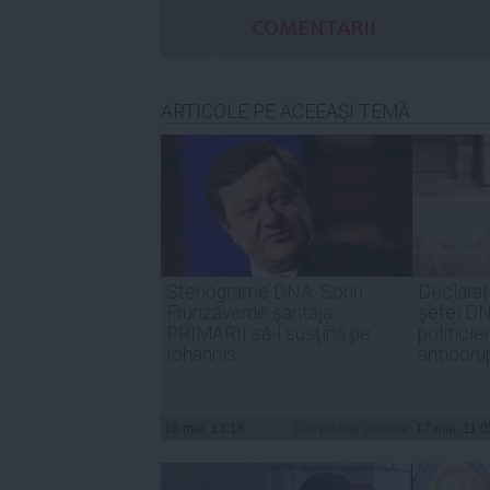
COMENTARII
ARTICOLE PE ACEEAŞI TEMĂ
Stenograme DNA: Sorin
Declara
Frunzăverde şantaja
șefei D
PRIMARII să-l susţină pe
politicie
Iohannis
anticoru
16 mai, 13:18
Citeşte mai departe
17 mai, 11:0