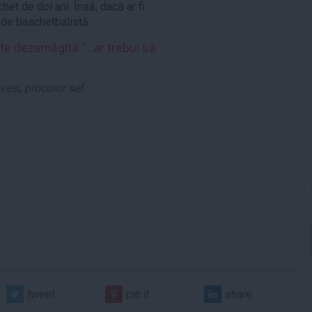
het de doi ani. Însă, dacă ar fi
e de baschetbalistă.
dezamăgită:"...ar trebui să
vesi
,
procuror sef
tweet
pin it
share