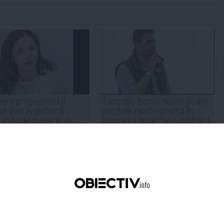
era preşedintelui
Tanczos Barna: Nu se poate
r Dan îşi publică
exclude nicio variantă în
aţiile de avere şi de
formarea guvernului; probabil
ese
în două săptămâni o să avem
rezultate
18:49
Citeşte mai departe
05 aug, 18:46
Citeşte mai departe
DAILYBUSINESS.RO
STIRIDESPORT.RO