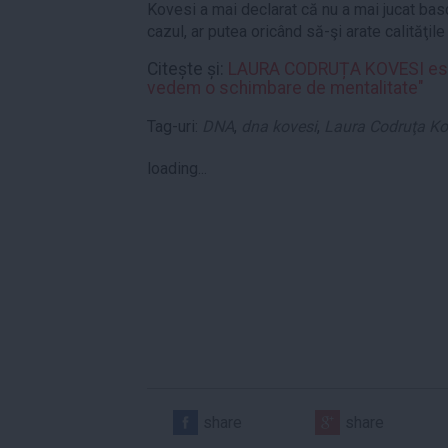
Kovesi a mai declarat că nu a mai jucat basc
cazul, ar putea oricând să-şi arate calităţil
Citește și:
LAURA CODRUȚA KOVESI este 
vedem o schimbare de mentalitate"
Tag-uri:
DNA
,
dna kovesi
,
Laura Codruţa Ko
loading...
share
share