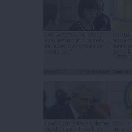
LAURA CODRUȚA KOVESI
BOMBĂ! 
este dezamăgită:"...ar trebui
propriul 
să vedem o schimbare de
pentru c
mentalitate"
acces la
INTERC
17 mai, 11:31
Citeşte mai departe
17 mai, 11:4
Laura Codruţa Kovesi, despre
DNA: În p
cazul Dragnea: Faptele de
anului a