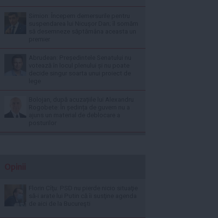
Simion: Începem demersurile pentru
suspendarea lui Nicușor Dan; îl somăm
să desemneze săptămâna aceasta un
premier
Abrudean: Președintele Senatului nu
votează în locul plenului și nu poate
decide singur soarta unui proiect de
lege
Bolojan, după acuzațiile lui Alexandru
Rogobete: În ședința de guvern nu a
ajuns un material de deblocare a
posturilor
Opinii
Florin Cîţu: PSD nu pierde nicio situaţie
să-i arate lui Putin că îi susţine agenda
de aici de la Bucureşti