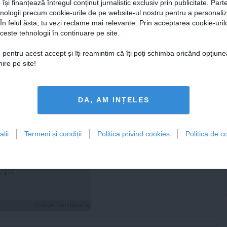
 își finanțează întregul conținut jurnalistic exclusiv prin publicitate. Parte
hnologii precum cookie-urile de pe website-ul nostru pentru a personali
 În felul ăsta, tu vezi reclame mai relevante. Prin acceptarea cookie-urilo
Citeşte mai departe
Citeşte mai departe
ceste tehnologii în continuare pe site.
 pentru acest accept și îți reamintim că îți poți schimba oricând opțiune
ire pe site!
FEMINIS.RO
DA, AM INȚELES
lii
Termeni și condiții
Politica privind cookies
Politica de co
 Cosoi a explicat de ce
umit a cincea fiică
„Am știut că i se
ește”
Citeşte mai departe