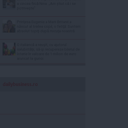
a cincea fiică Nina. „Am știut că i se
potrivește”
Prinţesa Eugenie a Marii Britanii a
născut al treilea copil, o fetiţă: Suntem
absolut topiţi după micuţa noastră
O italiancă a reuşit, cu ajutorul
salubrităţii, să-şi recupereze biletul de
loterie în valoare de 1 milion de euro
aruncat la gunoi
dailybusiness.ro