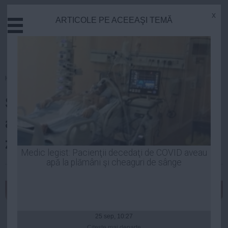
x
ARTICOLE PE ACEEAŞI TEMĂ
Actual
Economie
Justitie
Externe
Homepage
»
Justitie
Educatie
Şeful Poliţiei Rutiere a fost
Sanatate
Stiinta
arestat preventiv pentru 30 de
Tehnologie
zile
Cultura
Medic legist: Pacienţii decedaţi de COVID aveau
apă la plămâni şi cheaguri de sânge
Mediu
Laurentiu Panait
| 25 iun, 2014
Life
Politica
Guvern
25 sep, 10:27
Citeşte mai departe