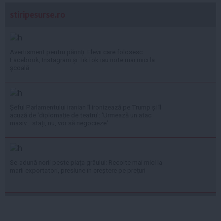
stiripesurse.ro
Avertisment pentru părinți: Elevii care folosesc
Facebook, Instagram și TikTok iau note mai mici la
școală
Șeful Parlamentului iranian îl ironizează pe Trump și îl
acuză de 'diplomație de teatru': 'Urmează un atac
masiv... stați, nu, vor să negocieze'
Se-adună norii peste piața grâului: Recolte mai mici la
marii exportatori, presiune în creștere pe prețuri