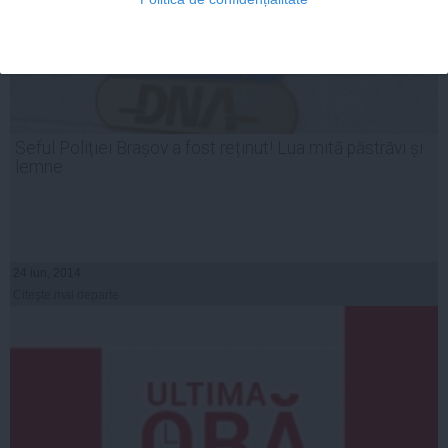
Seful Poliției Brașov a fost reținut! Lua mită păstrăvi și
lemne
24 iun, 2014
Citeşte mai departe