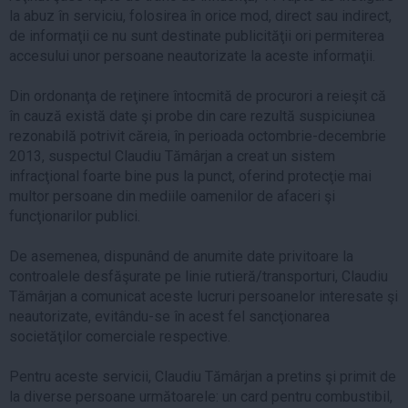
la abuz în serviciu, folosirea în orice mod, direct sau indirect,
de informaţii ce nu sunt destinate publicităţii ori permiterea
accesului unor persoane neautorizate la aceste informaţii.
Din ordonanţa de reţinere întocmită de procurori a reieşit că
în cauză există date şi probe din care rezultă suspiciunea
rezonabilă potrivit căreia, în perioada octombrie-decembrie
2013, suspectul Claudiu Tămârjan a creat un sistem
infracţional foarte bine pus la punct, oferind protecţie mai
multor persoane din mediile oamenilor de afaceri şi
funcţionarilor publici.
De asemenea, dispunând de anumite date privitoare la
controalele desfăşurate pe linie rutieră/transporturi, Claudiu
Tămârjan a comunicat aceste lucruri persoanelor interesate şi
neautorizate, evitându-se în acest fel sancţionarea
societăţilor comerciale respective.
Pentru aceste servicii, Claudiu Tămârjan a pretins şi primit de
la diverse persoane următoarele: un card pentru combustibil,