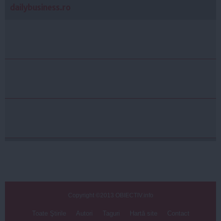
dailybusiness.ro
Copyright ©2013 OBIECTIV.info
Toate Ştirile
Autori
Taguri
Hartă site
Contact