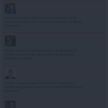
Siegfried Mureșan: Mă aștept ca Parlamentul să fie
convocat în iulie și ar fi o oportunitate pentru învestirea
Guvernului
Simion: Începem demersurile pentru suspendarea lui
Nicușor Dan; îl somăm să desemneze săptămâna
aceasta un premier
Bolojan, după acuzațiile lui Alexandru Rogobete: În
ședința de guvern nu a ajuns un material de deblocare a
posturilor