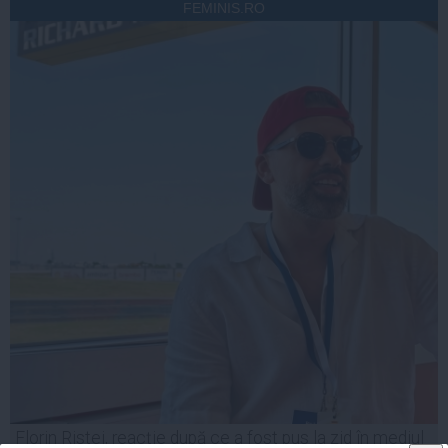
FEMINIS.RO
Florin Ristei, reacție după ce a fost pus la zid în mediul