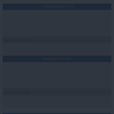
STIRIDESPORT.RO
Citeşte mai departe
ROMANIATV.NET
Citeşte mai departe