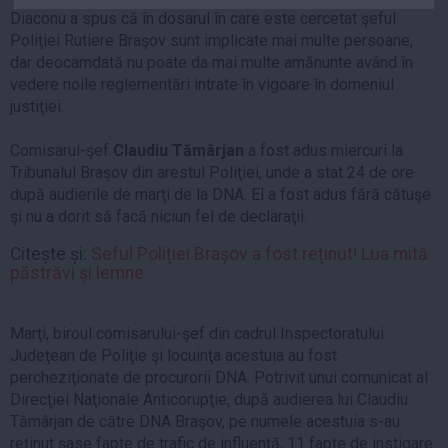
Diaconu a spus că în dosarul în care este cercetat şeful
Auto
Poliţiei Rutiere Braşov sunt implicate mai multe persoane,
Sport
dar deocamdată nu poate da mai multe amănunte având în
vedere noile reglementări intrate în vigoare în domeniul
Handbal
justiţiei.
Box
Baschet
Comisarul-şef
Claudiu Tămârjan
a fost adus miercuri la
Tribunalul Braşov din arestul Poliţiei, unde a stat 24 de ore
Tenis
după audierile de marţi de la DNA. El a fost adus fără cătuşe
Alte sporturi
şi nu a dorit să facă niciun fel de declaraţii.
Life
Citește și:
Seful Poliției Brașov a fost reținut! Lua mită
păstrăvi și lemne
Funny
Travel
Marţi, biroul comisarului-şef din cadrul Inspectoratului
Stil de viata
Judeţean de Poliţie şi locuinţa acestuia au fost
percheziţionate de procurorii DNA. Potrivit unui comunicat al
Direcţiei Naţionale Anticorupţie, după audierea lui Claudiu
Tămârjan de către DNA Braşov, pe numele acestuia s-au
reţinut şase fapte de trafic de influenţă, 11 fapte de instigare