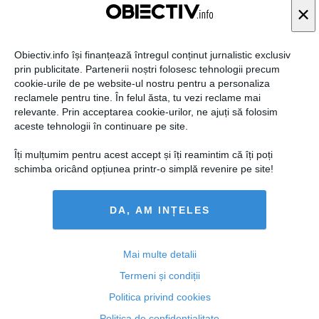
online: „Am răspuns cu o statistică”
×
Obiectiv.info își finanțează întregul conținut jurnalistic exclusiv
prin publicitate. Partenerii noștri folosesc tehnologii precum
cookie-urile de pe website-ul nostru pentru a personaliza
Citeşte mai departe
reclamele pentru tine. În felul ăsta, tu vezi reclame mai
relevante. Prin acceptarea cookie-urilor, ne ajuți să folosim
aceste tehnologii în continuare pe site.
COMENTARII
Îți mulțumim pentru acest accept și îți reamintim că îți poți
ADAUGA UN
schimba oricând opțiunea printr-o simplă revenire pe site!
COMENTARIU NOU
DA, AM INȚELES
ARTICOLE PE ACEEAŞI TEMĂ
Mai multe detalii
Termeni și condiții
Politica privind cookies
Politica de confidențialitate