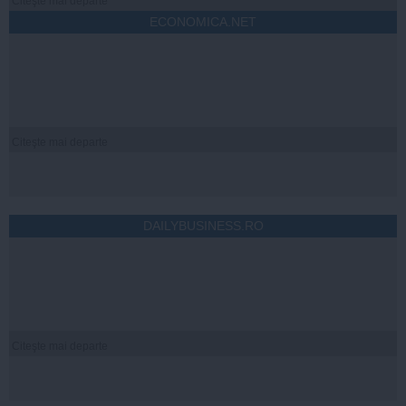
Citeşte mai departe
ECONOMICA.NET
Citeşte mai departe
DAILYBUSINESS.RO
Citeşte mai departe