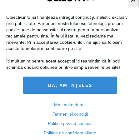
Obiectiv.info își finanțează întregul conținut jurnalistic exclusiv
prin publicitate. Partenerii noștri folosesc tehnologii precum
cookie-urile de pe website-ul nostru pentru a personaliza
reclamele pentru tine. În felul ăsta, tu vezi reclame mai
Udrea, ACUZAŢII FĂRĂ PRECEDENT: Se vrea
relevante. Prin acceptarea cookie-urilor, ne ajuți să folosim
suprimarea MEA
aceste tehnologii în continuare pe site.
Îți mulțumim pentru acest accept și îți reamintim că îți poți
schimba oricând opțiunea printr-o simplă revenire pe site!
30 apr, 22:53
DA, AM INȚELES
Citeşte mai departe
Mai multe detalii
Termeni și condiții
Politica privind cookies
Politica de confidențialitate