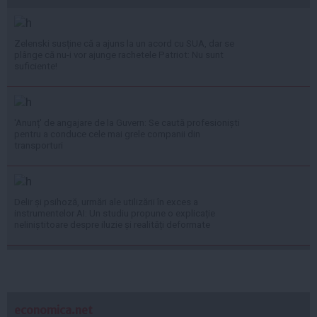
Zelenski susține că a ajuns la un acord cu SUA, dar se
plânge că nu-i vor ajunge rachetele Patriot: Nu sunt
suficiente!
'Anunț' de angajare de la Guvern: Se caută profesioniști
pentru a conduce cele mai grele companii din
transporturi
Delir și psihoză, urmări ale utilizării în exces a
instrumentelor AI: Un studiu propune o explicație
neliniștitoare despre iluzie și realități deformate
economica.net