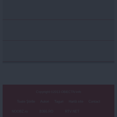
Copyright ©2013 OBIECTIV.info
Toate Ştirile
Autori
Taguri
Hartă site
Contact
NOOBZ.ro
B365.RO
RTV.NET