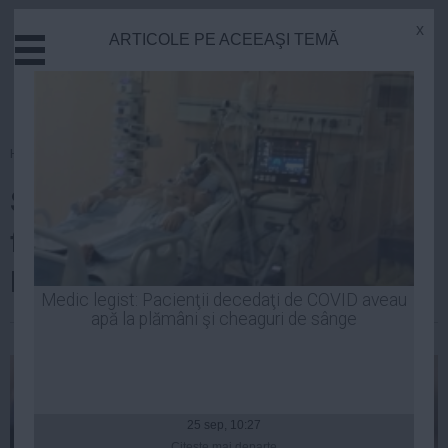
x
ARTICOLE PE ACEEAŞI TEMĂ
Actual
Economie
Justitie
Externe
Homepage
»
Justitie
Educatie
SENZAŢIONAL: Cu cine ar putea
Sanatate
Stiinta
fi coleg de celulă Dan
Tehnologie
Diaconescu
Cultura
Medic legist: Pacienţii decedaţi de COVID aveau
apă la plămâni şi cheaguri de sânge
Mediu
| 04 mai, 16:43
Life
Politica
Guvern
25 sep, 10:27
Citeşte mai departe