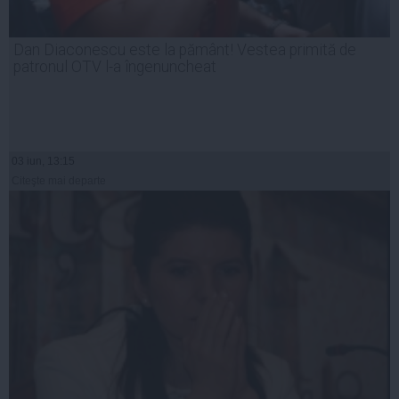
Dan Diaconescu este la pământ! Vestea primită de
patronul OTV l-a îngenuncheat
03 iun, 13:15
Citeşte mai departe