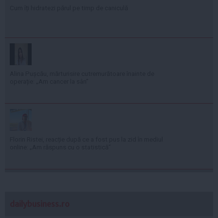
Cum îți hidratezi părul pe timp de caniculă
Alina Pușcău, mărturisire cutremurătoare înainte de
operație: „Am cancer la sân”
Florin Ristei, reacție după ce a fost pus la zid în mediul
online: „Am răspuns cu o statistică”
dailybusiness.ro