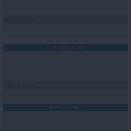
Citeşte mai departe
STIRIDESPORT.RO
Citeşte mai departe
ROMANIATV.NET