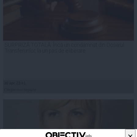
SURPRIZĂ TOTALĂ: Încă un condamnat din Dosarul
Transferurilor, la un pas de eliberare
30 apr, 23:41
Citeşte mai departe
×