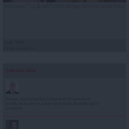
Mărturisiri TULBURĂTOARE despre Monica Iacob Ridzi
11 iun, 18:41
Citeşte mai departe
Cele mai citite
Bolojan, după acuzațiile lui Alexandru Rogobete: În
ședința de guvern nu a ajuns un material de deblocare a
posturilor