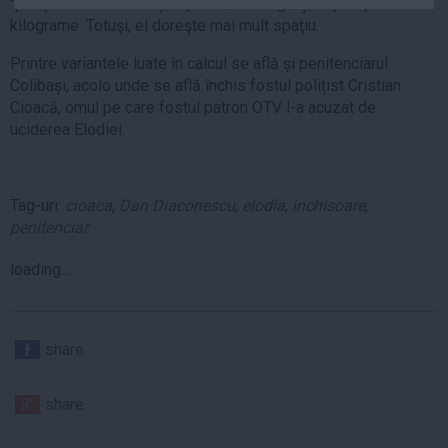
"priește" a dovedit-o și faptul că s-a îngrășat aproape 10
Auto
kilograme. Totuşi, el doreşte mai mult spaţiu.
Sport
Printre variantele luate în calcul se află și penitenciarul
Colibași, acolo unde se află închis fostul polițist Cristian
Handbal
Cioacă, omul pe care fostul patron OTV l-a acuzat de
Box
uciderea Elodiei.
Baschet
Tenis
Tag-uri:
cioaca
,
Dan Diaconescu
,
elodia
,
inchisoare
,
Alte sporturi
penitenciar
Life
loading...
Funny
Travel
Stil de viata
share
share