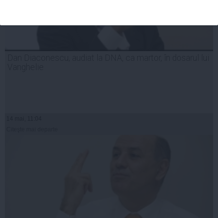
Dan Diaconescu, audiat la DNA, ca martor, în dosarul lui
Vanghelie
14 mai, 11:04
Citeşte mai departe