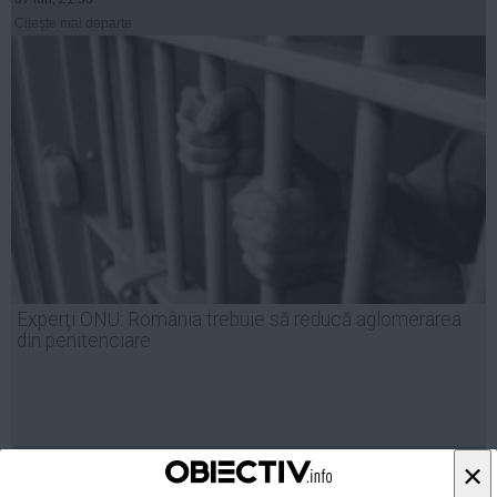
Citeşte mai departe
Experţi ONU: România trebuie să reducă aglomerarea
din penitenciare
13 mai, 18:54
×
Citeşte mai departe