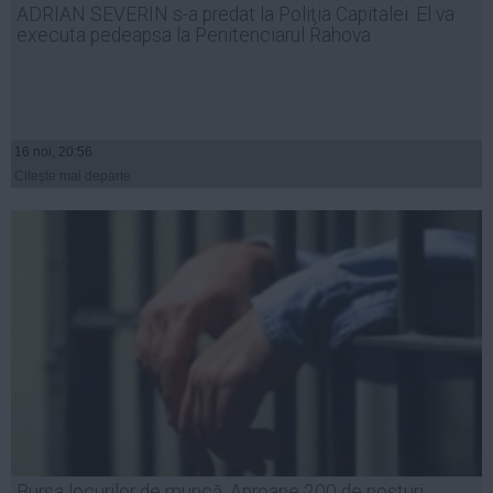
ADRIAN SEVERIN s-a predat la Poliţia Capitalei. El va
Auto
executa pedeapsa la Penitenciarul Rahova
Sport
Handbal
Box
16 noi, 20:56
Baschet
Citeşte mai departe
Tenis
Alte sporturi
Life
Funny
Travel
Stil de viata
Bursa locurilor de muncă: Aproape 200 de posturi