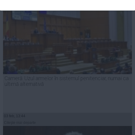
Cameră: Uzul armelor în sistemul penitenciar, numai ca
ultimă alternativă
03 feb, 13:44
Citeşte mai departe