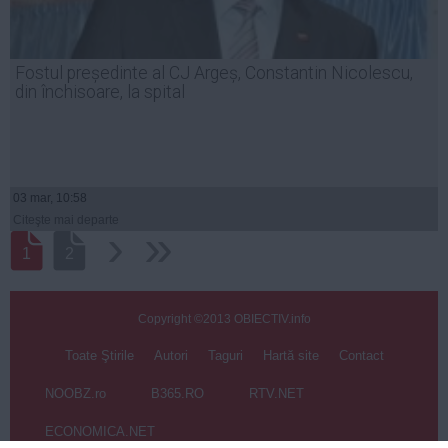
Fostul președinte al CJ Argeș, Constantin Nicolescu,
din închisoare, la spital
03 mar, 10:58
Citeşte mai departe
›
››
1
2
Copyright ©2013 OBIECTIV.info
Toate Ştirile
Autori
Taguri
Hartă site
Contact
NOOBZ.ro
B365.RO
RTV.NET
ECONOMICA.NET