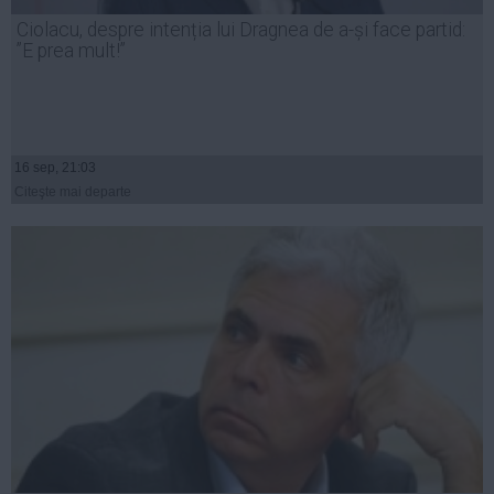
Presedintie
Ciolacu, despre intenția lui Dragnea de a-și face partid:
USL
”E prea mult!”
PSD
PNL
PDL
16 sep, 21:03
PPDD
Citeşte mai departe
UDMR
PMP
Administraţie Publică
Economie
Finante
Energie
Imobiliare
Companii
Turism