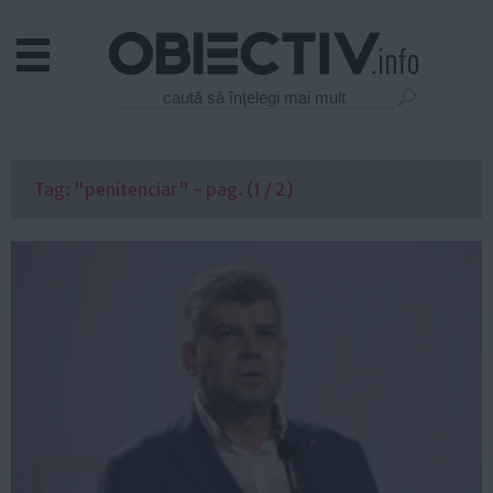
Actual
Economie
Justitie
Externe
Tag: "penitenciar" - pag. (1 / 2)
Educatie
Sanatate
Stiinta
Tehnologie
Cultura
Mediu
Life
Politica
Guvern