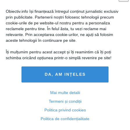
Obiectiv.info își finanțează întregul conținut jurnalistic exclusiv
prin publicitate. Partenerii noștri folosesc tehnologii precum
cookie-urile de pe website-ul nostru pentru a personaliza
reclamele pentru tine. În felul ăsta, tu vezi reclame mai
relevante. Prin acceptarea cookie-urilor, ne ajuți să folosim
aceste tehnologii în continuare pe site.
Îți mulțumim pentru acest accept și îți reamintim că îți poți
schimba oricând opțiunea printr-o simplă revenire pe site!
DA, AM INȚELES
Miron Mitrea cere să iasă din spatele gratiilor
Mai multe detalii
Termeni și condiții
Politica privind cookies
29 feb, 09:47
Politica de confidențialitate
Citeşte mai departe