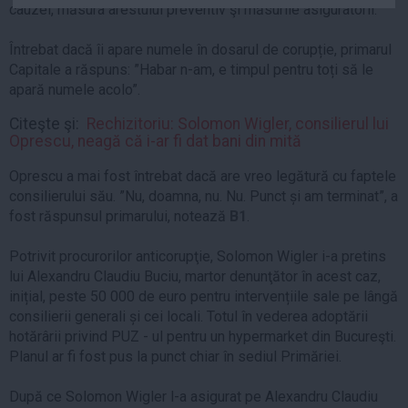
cauzei, măsura arestului preventiv şi măsurile asiguratorii.
Auto
Sport
Întrebat dacă îi apare numele în dosarul de corupție, primarul
Capitale a răspuns: ”Habar n-am, e timpul pentru toți să le
Handbal
apară numele acolo”.
Box
Citeşte şi:
Rechizitoriu: Solomon Wigler, consilierul lui
Baschet
Oprescu, neagă că i-ar fi dat bani din mită
Tenis
Oprescu a mai fost întrebat dacă are vreo legătură cu faptele
Alte sporturi
consilierului său. ”Nu, doamna, nu. Nu. Punct și am terminat”, a
fost răspunsul primarului, notează
B1
.
Life
Funny
Potrivit procurorilor anticorupţie, Solomon Wigler i-a pretins
lui Alexandru Claudiu Buciu, martor denunţător în acest caz,
Travel
inițial, peste 50 000 de euro pentru intervențiile sale pe lângă
Stil de viata
consilierii generali și cei locali. Totul în vederea adoptării
hotărârii privind PUZ - ul pentru un hypermarket din Bucureşti.
Planul ar fi fost pus la punct chiar în sediul Primăriei.
După ce Solomon Wigler l-a asigurat pe Alexandru Claudiu