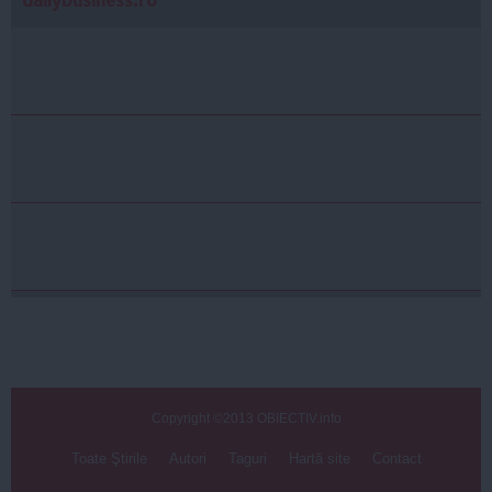
dailybusiness.ro
Copyright ©2013 OBIECTIV.info
Toate Ştirile
Autori
Taguri
Hartă site
Contact