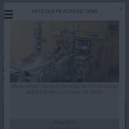
x
ARTICOLE PE ACEEAŞI TEMĂ
Actual
Economie
Justitie
Externe
Homepage
»
Justitie
Educatie
Sorin Oprescu lămureşte relaţia
Sanatate
Stiinta
cu consilierul şpăgar Solomon
Tehnologie
Wigler
Cultura
Medic legist: Pacienţii decedaţi de COVID aveau
apă la plămâni şi cheaguri de sânge
Mediu
Laurentiu Panait
| 27 iun, 16:36
Life
Politica
Guvern
25 sep, 10:27
Citeşte mai departe