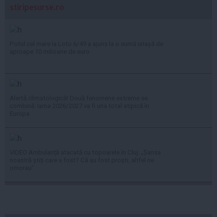
stiripesurse.ro
Potul cel mare la Loto 6/49 a ajuns la o sumă uriașă de
aproape 10 milioane de euro
Alertă climatologică! Două fenomene extreme se
combină: Iarna 2026/2027 va fi una total atipică în
Europa
VIDEO Ambulanță atacată cu topoarele în Cluj: „Șansa
noastră știți care a fost? Că au fost proști, altfel ne
omorau”