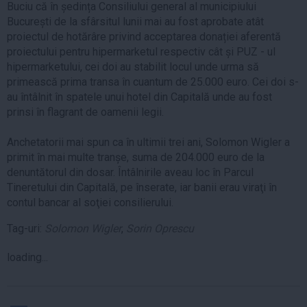
Buciu că în ședința Consiliului general al municipiului
București de la sfârsitul lunii mai au fost aprobate atât
proiectul de hotărâre privind acceptarea donației aferentă
proiectului pentru hipermarketul respectiv cât și PUZ - ul
hipermarketului, cei doi au stabilit locul unde urma să
primească prima transa în cuantum de 25.000 euro. Cei doi s-
au întâlnit în spatele unui hotel din Capitală unde au fost
prinsi în flagrant de oamenii legii.
Anchetatorii mai spun ca în ultimii trei ani, Solomon Wigler a
primit în mai multe tranșe, suma de 204.000 euro de la
denuntătorul din dosar. Întâlnirile aveau loc în Parcul
Tineretului din Capitală, pe înserate, iar banii erau viraţi în
contul bancar al soţiei consilierului.
Tag-uri:
Solomon Wigler
,
Sorin Oprescu
loading...