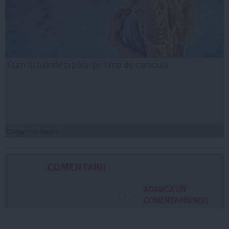
Cum îți hidratezi părul pe timp de caniculă
Citeşte mai departe
COMENTARII
ADAUGA UN
COMENTARIU NOU