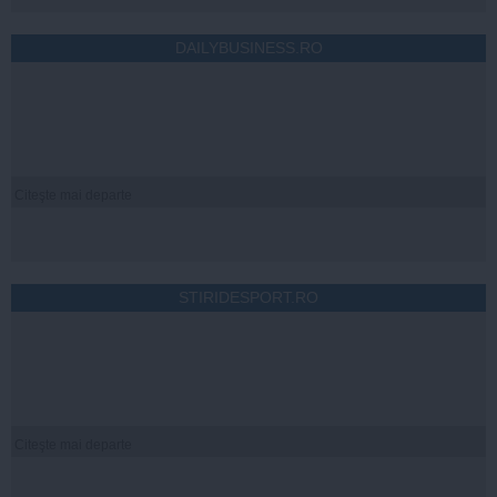
DAILYBUSINESS.RO
Citeşte mai departe
STIRIDESPORT.RO
Citeşte mai departe