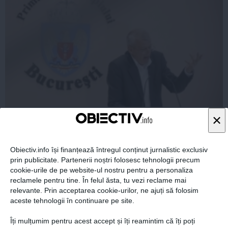
Sorin Oprescu, despre consilierul său ARESTAT de
×
DNA
Obiectiv.info își finanțează întregul conținut jurnalistic exclusiv
prin publicitate. Partenerii noștri folosesc tehnologii precum
cookie-urile de pe website-ul nostru pentru a personaliza
12 iun, 20:30
reclamele pentru tine. În felul ăsta, tu vezi reclame mai
Citeşte mai departe
relevante. Prin acceptarea cookie-urilor, ne ajuți să folosim
aceste tehnologii în continuare pe site.
Îți mulțumim pentru acest accept și îți reamintim că îți poți