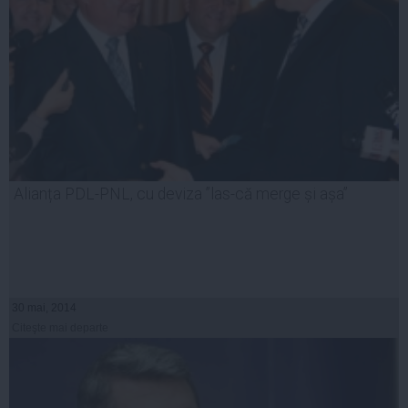
Alianța PDL-PNL, cu deviza ”las-că merge și așa”
30 mai, 2014
Citeşte mai departe