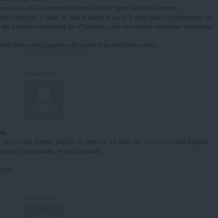
este taxa RTv-o parte din bani se duc spre salariile voastre..
este impozite si taxe la stat,o parte s-au dus spre plata contractelor ca
e de patronul dvoastra din Prahova,care va sustine financiar colaborar
nistit financiar,bugetar,esti capabil sa dai lectii oricui..
30 mai, 2014
zi,
 ca tu freci menta pe aici in timp ce ea face tot ce zici tu? cat despre
nt eu, securistule, n-ai tu treaba!
mori!
30 mai, 2014