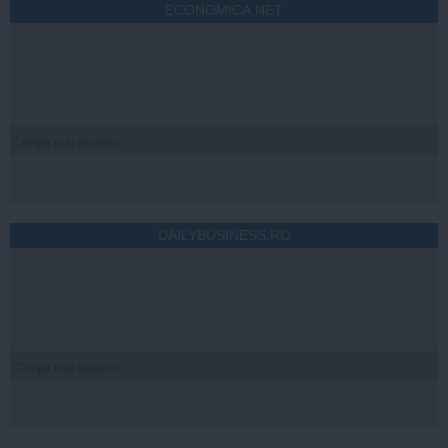
ECONOMICA.NET
Citeşte mai departe
DAILYBUSINESS.RO
Citeşte mai departe