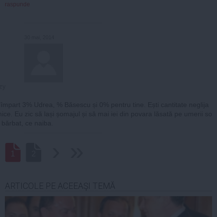
raspunde
30 mai, 2014
zy
împart 3% Udrea, % Băsescu și 0% pentru tine. Ești cantitate neglija
mice. Eu zic să lași șomajul și să mai iei din povara lăsată pe umerii so
ii bărbat, ce naiba.
›
››
1
2
ARTICOLE PE ACEEAŞI TEMĂ