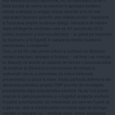
nou Mesía al politicii autohtone, nici nu realizează că de o
bună bucată de vreme au alunecat în apologia dictaturii
elitiste a dreptei, în elogiul votului cenzitar și în cel mai
reprobabil fanatism specific unor talibani politici. Supărările
și frustrarea dreptei la adresa stângii -întrucâtva de înțeles
după înfrângerile umilitoare care se tot succed din 2012,
politic, economic și mai nou electoral – au glisat pe nesimțite
(și la propriu și la figurat) în supărarea dreptei la adresa
electoratului, a cetățenilor.
Deci, ca să fim clari, pentru bibicii și politrucii lui Băsescu
românii erau buni, deștepți și frumoși – cât timp i-au votat pe
ei. Aduceți-vă aminte ce spasme de fericire îi provocau băile
de mulțime lui Băsescu și cum niciunul din elitiștii și
sorboniștii săi nu-și permiteau să critice bălăceala
președintelui cu priză la mase. Însăși particula definitorie din
denumirea partidului-poșetă PMP provine din nostalgiile
președintelui după popularitatea pierdută. Nu au fost puține
ocaziile în care președintele și-a îngăduit aroganța urechelii
în public a mofturoșilor săi intelectuali, pe care am fi jurat că
e gata să-i dea la schimb pentru un număr egal de tinchigii,
chelneri și mecanici cu – horribile dictu- origini sănătoase.