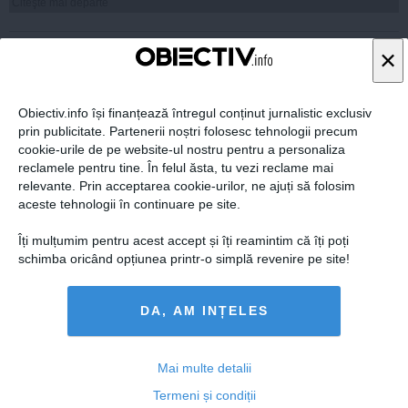
Citeşte mai departe
×
9
COMENTARII
ADAUGA UN
Obiectiv.info își finanțează întregul conținut jurnalistic exclusiv
COMENTARIU NOU
prin publicitate. Partenerii noștri folosesc tehnologii precum
cookie-urile de pe website-ul nostru pentru a personaliza
30 mai, 2014
reclamele pentru tine. În felul ăsta, tu vezi reclame mai
relevante. Prin acceptarea cookie-urilor, ne ajuți să folosim
aceste tehnologii în continuare pe site.
Îți mulțumim pentru acest accept și îți reamintim că îți poți
cantautor
schimba oricând opțiunea printr-o simplă revenire pe site!
in Romania,sotia dumitale ,pentru mine,este Dna Ferenczy
nu scrie la vedere,nu comentez opinia dansei,o respect...
pentru tine,se pare ca respectul este doar pe bani...
DA, AM INȚELES
iar uneori,lipseste cu desavarsire..
ps-apropo de amenintari,de procese,ce sa zic,cred ca traiesti in alt
a lume...
Mai multe detalii
sa-ti zic :"am inteles Dle Capitan"?asa ca la Baneasa?
inca nu-ti vine sa crezi ca lumea aia este pe duca?
Termeni și condiții