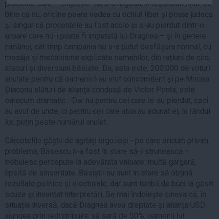
procente care – chipurile- nu s-a regăsit în rezultatul final. Ba
Auto
bine că nu, oricine poate vedea cu ochiul liber și poate judeca
Sport
și singur că procentele au fost acolo și s-au pierdut dintr-o
eroare care nu-i poate fi imputată lui Dragnea – și în genere
Handbal
nimănui, cât timp campania nu s-a putut desfășura normal, cu
mesaje și mecanisme explicate oamenilor, din rațiuni de circ,
Box
atacuri și diversiuni băsiste. Da, asta este, 200.000 de voturi
Baschet
anulate pentru că oamenii l-au vrut concomitent și pe Mircea
Tenis
Diaconu alături de alianța condusă de Victor Ponta, este
oarecum dramatic... Dar nu pentru cei care le-au pierdut, căci
Alte sporturi
au avut de unde, ci pentru cei care abia au adunat ei, la rândul
Life
lor, puțin peste numărul anulat.
Funny
Cârcotelile găștii de agitați orgolioși - pe care oricum privim
Travel
problema, Băsescu n-a fost în stare să-i strunească –
trebuiesc percepute la adevărata valoare: multă gargară,
Stil de viata
lipsită de sinceritate. Băsiștii nu sunt în stare să obțină
rezultate politice și electorale, dar sunt teribil de buni la găsit
scuze și inventat interpretări. Se mai îndoiește cineva că, în
situația inversă, dacă Dragnea avea dreptate și alianța USD
ajungea prin redistribuire să sară de 50%, oamenii lui