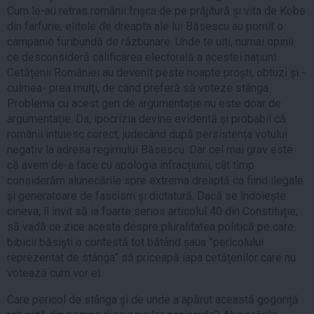
Cum le-au retras românii frișca de pe prăjitură și vita de Kobe
din farfurie, elitele de dreapta ale lui Băsescu au pornit o
campanie furibundă de răzbunare. Unde te uiți, numai opinii
ce desconsideră calificarea electorală a acestei națiuni.
Cetățenii României au devenit peste noapte proști, obtuzi și -
culmea- prea mulți, de când preferă să voteze stânga.
Problema cu acest gen de argumentație nu este doar de
argumentație. Da, ipocrizia devine evidentă și probabil că
românii intuiesc corect, judecând după persistența votului
negativ la adresa regimului Băsescu. Dar cel mai grav este
că avem de-a face cu apologia infracțiunii, cât timp
considerăm alunecările spre extrema dreaptă ca fiind ilegale
și generatoare de fascism și dictatură. Dacă se îndoiește
cineva, îl invit să ia foarte serios articolul 40 din Constituție,
să vadă ce zice acesta despre pluralitatea politică pe care
bibicii băsiști o contestă tot bătând șaua ”pericolului
reprezentat de stânga” să priceapă iapa cetățenilor care nu
votează cum vor ei.
Care pericol de stânga și de unde a apărut această gogoriță