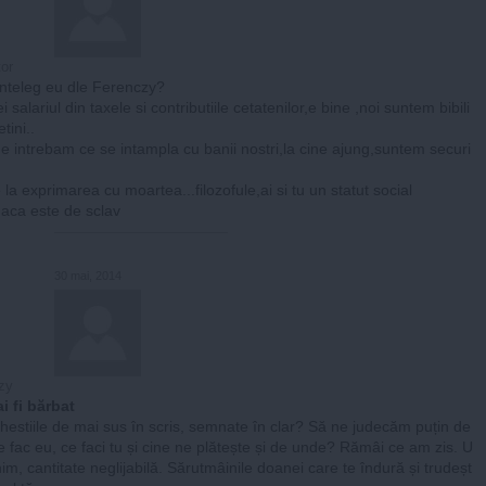
or
inteleg eu dle Ferenczy?
i salariul din taxele si contributiile cetatenilor,e bine ,noi suntem bibili
etini..
e intrebam ce se intampla cu banii nostri,la cine ajung,suntem securi
 la exprimarea cu moartea...filozofule,ai si tu un statut social
daca este de sclav
30 mai, 2014
zy
i fi bărbat
chestiile de mai sus în scris, semnate în clar? Să ne judecăm puțin de
e fac eu, ce faci tu și cine ne plătește și de unde? Rămâi ce am zis. U
im, cantitate neglijabilă. Sărutmâinile doanei care te îndură și trudeșt