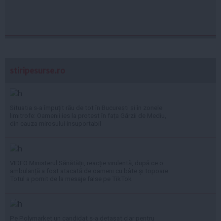
stiripesurse.ro
Situatia s-a împuțit rău de tot în București și în zonele
limitrofe: Oamenii ies la protest în fața Gărzii de Mediu,
din cauza mirosului insuportabil
VIDEO Ministerul Sănătății, reacție virulentă, după ce o
ambulanță a fost atacată de oameni cu bâte și topoare:
Totul a pornit de la mesaje false pe TikTok
Pe Polymarket un candidat s-a detașat clar pentru