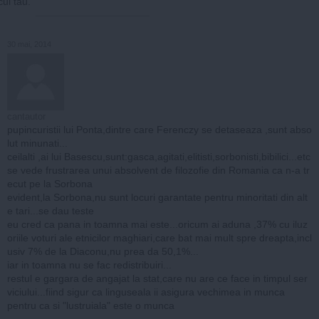
cul tău.
30 mai, 2014
cantautor
pupincuristii lui Ponta,dintre care Ferenczy se detaseaza ,sunt abso
lut minunati...
ceilalti ,ai lui Basescu,sunt:gasca,agitati,elitisti,sorbonisti,bibilici...etc
se vede frustrarea unui absolvent de filozofie din Romania ca n-a tr
ecut pe la Sorbona
evident,la Sorbona,nu sunt locuri garantate pentru minoritati din alt
e tari...se dau teste
eu cred ca pana in toamna mai este...oricum ai aduna ,37% cu iluz
oriile voturi ale etnicilor maghiari,care bat mai mult spre dreapta,incl
usiv 7% de la Diaconu,nu prea da 50,1%...
iar in toamna nu se fac redistribuiri...
restul e gargara de angajat la stat,care nu are ce face in timpul ser
viciului...fiind sigur ca linguseala ii asigura vechimea in munca
pentru ca si "lustruiala" este o munca