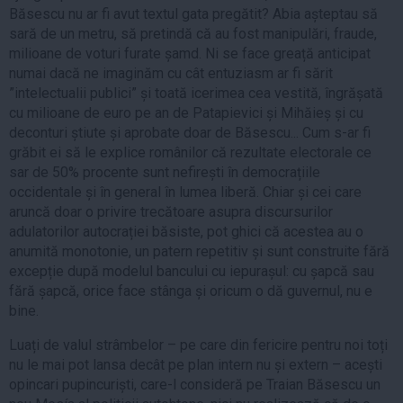
Băsescu nu ar fi avut textul gata pregătit? Abia așteptau să
sară de un metru, să pretindă că au fost manipulări, fraude,
milioane de voturi furate șamd. Ni se face greață anticipat
numai dacă ne imaginăm cu cât entuziasm ar fi sărit
”intelectualii publici” și toată icerimea cea vestită, îngrășată
cu milioane de euro pe an de Patapievici și Mihăieș și cu
deconturi știute și aprobate doar de Băsescu... Cum s-ar fi
grăbit ei să le explice românilor că rezultate electorale ce
sar de 50% procente sunt nefirești în democrațiile
occidentale și în general în lumea liberă. Chiar și cei care
aruncă doar o privire trecătoare asupra discursurilor
adulatorilor autocrației băsiste, pot ghici că acestea au o
anumită monotonie, un patern repetitiv și sunt construite fără
excepție după modelul bancului cu iepurașul: cu șapcă sau
fără șapcă, orice face stânga și oricum o dă guvernul, nu e
bine.
Luați de valul strâmbelor – pe care din fericire pentru noi toți
nu le mai pot lansa decât pe plan intern nu și extern – acești
opincari pupincuriști, care-l consideră pe Traian Băsescu un