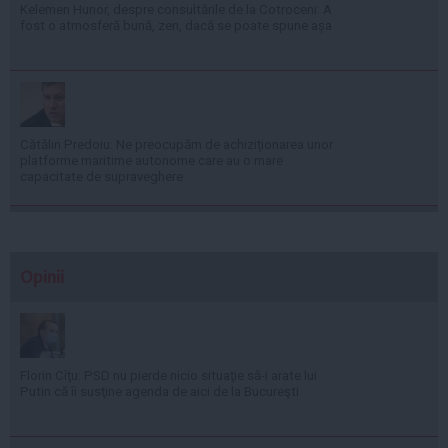
Kelemen Hunor, despre consultările de la Cotroceni: A
fost o atmosferă bună, zen, dacă se poate spune așa
Cătălin Predoiu: Ne preocupăm de achiziționarea unor
platforme maritime autonome care au o mare
capacitate de supraveghere
Opinii
Florin Cîţu: PSD nu pierde nicio situaţie să-i arate lui
Putin că îi susţine agenda de aici de la Bucureşti