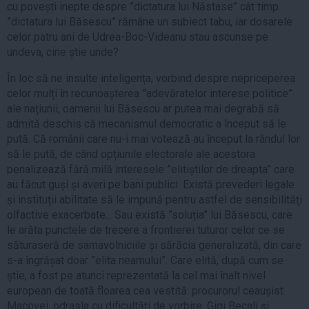
cu povești inepte despre ”dictatura lui Năstase” cât timp
”dictatura lui Băsescu” rămâne un subiect tabu, iar dosarele
celor patru ani de Udrea-Boc-Videanu stau ascunse pe
undeva, cine știe unde?
În loc să ne insulte inteligența, vorbind despre nepriceperea
celor mulți în recunoașterea ”adevăratelor interese politice”
ale națiunii, oamenii lui Băsescu ar putea mai degrabă să
admită deschis că mecanismul democratic a început să le
pută. Că românii care nu-i mai votează au început la rândul lor
să le pută, de când opțiunile electorale ale acestora
penalizează fără milă interesele ”elitiștilor de dreapta” care
au făcut guși și averi pe bani publici. Există prevederi legale
și instituții abilitate să le impună pentru astfel de sensibilități
olfactive exacerbate... Sau există ”soluția” lui Băsescu, care
le arăta punctele de trecere a frontierei tuturor celor ce se
săturaseră de samavolniciile și sărăcia generalizată, din care
s-a îngrășat doar ”elita neamului”. Care elită, după cum se
știe, a fost pe atunci reprezentată la cel mai înalt nivel
european de toată floarea cea vestită: procurorul ceaușist
Macovei, odrasla cu dificultăți de vorbire, Gigi Becali și