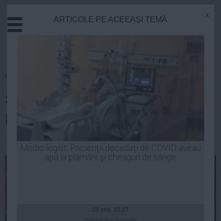
x
ARTICOLE PE ACEEAŞI TEMĂ
Actual
Economie
Justitie
Externe
Homepage
»
PSD
Educatie
Stânga câștigă detașat, dreapta
Sanatate
Stiinta
bagă strâmbe
Tehnologie
Cultura
FERENCZY Attila Ștefan
| 30 mai, 2014
Medic legist: Pacienţii decedaţi de COVID aveau
apă la plămâni şi cheaguri de sânge
Mediu
Life
Politica
Guvern
25 sep, 10:27
Citeşte mai departe