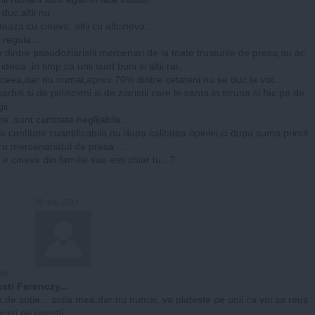
 duc,altii nu..
teaza cu cineva, altii cu altcineva..
 regula...
e dintre pseudoziaristii mercenari de la toate trusturile de presa,au ac
 ideea ,in timp,ca unii sunt buni si altii rai..
aceea,dar nu numai,aprox 70% dintre cetateni nu se duc la vot..
arbiti si de politicieni si de ziaristii care le canta in struna si fac pe de
ii
e ,sunt cantitate neglijabila..
 o cantitate cuantificabila,nu dupa calitatea opiniei,ci dupa suma primit
ru mercenariatul de presa ...
e cineva din familie sau esti chiar tu...?
30 mai, 2014
or
sti Ferenczy...
 de sotie... sotia mea,dar nu numai, va plateste pe unii ca voi sa reus
faceti pe onestii: