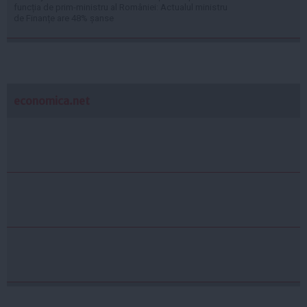
funcția de prim-ministru al României: Actualul ministru
de Finanțe are 48% șanse
economica.net