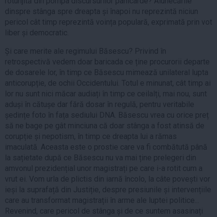
rotunjită din pompa discursurilor panicarde? Alunecările
dinspre stânga spre dreapta și înapoi nu reprezintă niciun
pericol cât timp reprezintă voința populară, exprimată prin vot
liber și democratic.
Și care merite ale regimului Băsescu? Privind în
retrospectivă vedem doar baricada ce ține procurorii departe
de dosarele lor, în timp ce Băsescu mimează unilateral lupta
anticorupție, de ochii Occidentului. Totul e minunat, cât timp ai
lor nu sunt nici măcar audiați în timp ce ceilalți, mai nou, sunt
aduși în cătușe dar fără dosar în regulă, pentru veritabile
ședințe foto în fața sediului DNA. Băsescu vrea cu orice preț
să ne bage pe gât minciuna că doar stânga a fost atinsă de
corupție și nepotism, în timp ce dreapta lui a rămas
imaculată. Aceasta este o prostie care va fi combătută până
la sațietate după ce Băsescu nu va mai ține prelegeri din
amvonul prezidențial unor magistrați pe care i-a rotit cum a
vrut ei. Vom urla de plictis din iarnă încolo, la câte povești vor
ieși la suprafață din Justiție, despre presiunile și intervențiile
care au transformat magistrații în arme ale luptei politice...
Revenind, care pericol de stânga și de ce suntem asasinați