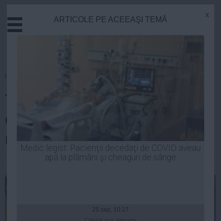
x
ARTICOLE PE ACEEAŞI TEMĂ
Actual
Economie
Justitie
Externe
Homepage
»
Politica
Educatie
Traian Băsescu a semnat
Sanatate
Stiinta
decretele de numire a
Tehnologie
miniștrilor la Externe și Cultură
Cultura
Medic legist: Pacienţii decedaţi de COVID aveau
apă la plămâni şi cheaguri de sânge
Mediu
| 18 noi, 2014
Life
Politica
Guvern
25 sep, 10:27
Citeşte mai departe