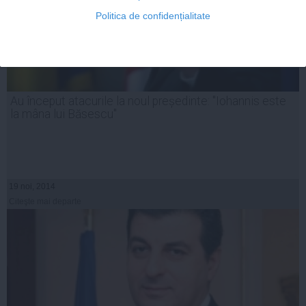
Politica de confidențialitate
Au început atacurile la noul președinte: "Iohannis este
la mâna lui Băsescu"
19 noi, 2014
Citeşte mai departe