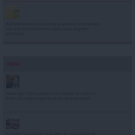
AUR demarează procesul de suspendare a lui Nicușor
Dan și procedurile pentru organizarea alegerilor
anticipate
Opinii
Florin Cîţu: PSD nu pierde nicio situaţie să-i arate lui
Putin că îi susţine agenda de aici de la Bucureşti
Consiliul Concurenţei: Doar 40% din calea ferată din