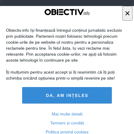
×
Obiectiv.info își finanțează întregul conținut jurnalistic exclusiv
prin publicitate. Partenerii noștri folosesc tehnologii precum
Citeşte mai departe
cookie-urile de pe website-ul nostru pentru a personaliza
reclamele pentru tine. În felul ăsta, tu vezi reclame mai
relevante. Prin acceptarea cookie-urilor, ne ajuți să folosim
COMENTARII
aceste tehnologii în continuare pe site.
ADAUGA UN
Îți mulțumim pentru acest accept și îți reamintim că îți poți
COMENTARIU NOU
schimba oricând opțiunea printr-o simplă revenire pe site!
ARTICOLE PE ACEEAŞI TEMĂ
DA, AM INȚELES
Mai multe detalii
Termeni și condiții
Politica privind cookies