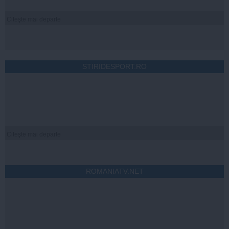
Citeşte mai departe
STIRIDESPORT.RO
Citeşte mai departe
ROMANIATV.NET