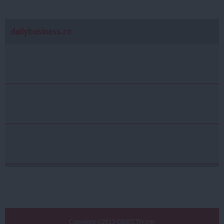
dailybusiness.ro
Copyright ©2013 OBIECTIV.info