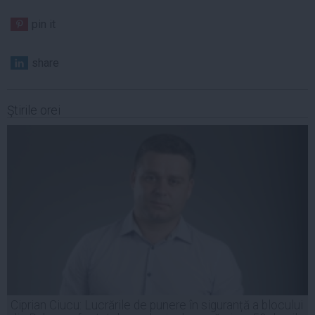
pin it
share
Ştirile orei
Ciprian Ciucu: Lucrările de punere în siguranță a blocului