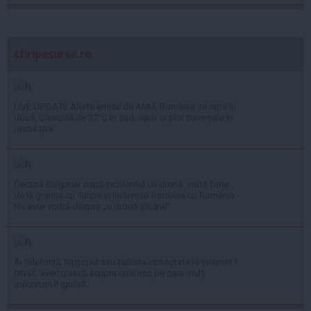
stiripesurse.ro
LIVE UPDATE Alerte emise de ANM. România se rupe în
două: Caniculă de 37°C în sud, vijelii și ploi torențiale în
restul țării
Decizia Bulgariei după incidentul cu drona: mută forțe
de la granița cu Turcia și întărește frontiera cu România -
Nu este vorba despre „o dronă-jucărie”
Ai telefonul, laptopul sau tableta conectate la internet?
DNSC avertizează asupra unui risc pe care mulți
utilizatori îl ignoră