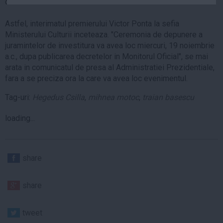
de Administratia Prezidentiala.
Auto
Astfel, interimatul premierului Victor Ponta la sefia
Sport
Ministerului Culturii inceteaza. "Ceremonia de depunere a
Handbal
juramintelor de investitura va avea loc miercuri, 19 noiembrie
a.c., dupa publicarea decretelor in Monitorul Oficial", se mai
Box
arata in comunicatul de presa al Administratiei Prezidentiale,
Baschet
fara a se preciza ora la care va avea loc evenimentul.
Tenis
Tag-uri:
Hegedus Csilla
,
mihnea motoc
,
traian basescu
Alte sporturi
loading...
Life
Funny
Travel
share
Stil de viata
share
tweet