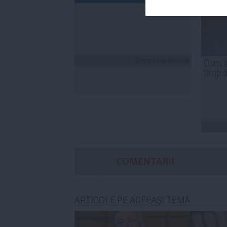
Citeşte mai departe
Cum îț
timp 
COMENTARII
ARTICOLE PE ACEEAŞI TEMĂ