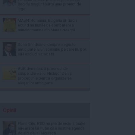
decide singur soarta unui proiect de
lege
MApN: România, Bulgaria și Turcia
extind misiunile de combatere a
minelor marine din Marea Neagră
Sorin Grindeanu, despre alegerile
anticipate: E un scenariu pe care nu pot
să-l exclud niciodată
AUR demarează procesul de
suspendare a lui Nicușor Dan și
procedurile pentru organizarea
alegerilor anticipate
Opinii
Florin Cîţu: PSD nu pierde nicio situaţie
să-i arate lui Putin că îi susţine agenda
de aici de la Bucureşti