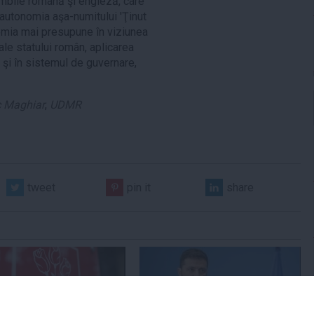
imbile română şi engleză, care
autonomia aşa-numitului 'Ţinut
omia mai presupune în viziunea
ale statului român, aplicarea
e şi în sistemul de guvernare,
ic Maghiar
,
UDMR
tweet
pin it
share