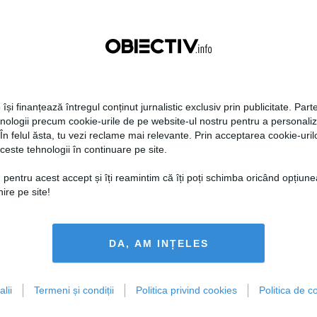
Centralele pe cărbune
Zelenski a ajuns în Serbia, în
 necesitate în situația
prima sa vizită în acest stat
ță majoră a țării
aliat tradițional al Rusiei după
re
2022
 își finanțează întregul conținut jurnalistic exclusiv prin publicitate. Parte
hnologii precum cookie-urile de pe website-ul nostru pentru a personali
19:47
Citeşte mai departe
07 aug, 21:11
Citeşte mai departe
 În felul ăsta, tu vezi reclame mai relevante. Prin acceptarea cookie-urilo
ceste tehnologii în continuare pe site.
DAILYBUSINESS.RO
STIRIDESPORT.RO
 pentru acest accept și îți reamintim că îți poți schimba oricând opțiune
ire pe site!
Citeşte mai departe
Citeşte mai departe
DA, AM INȚELES
lii
Termeni și condiții
Politica privind cookies
Politica de co
FEMINIS.RO