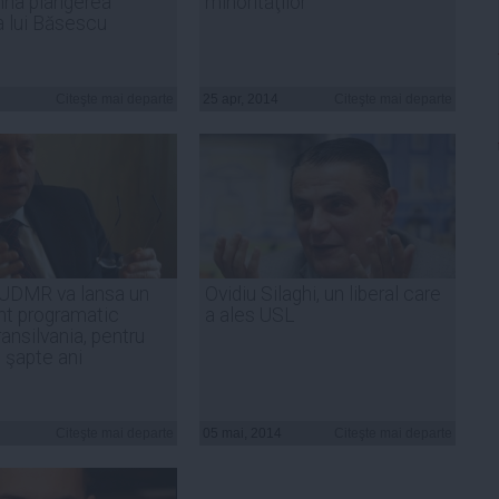
mna plângerea
minorităţilor
a lui Băsescu
Citeşte mai departe
25 apr, 2014
Citeşte mai departe
 UDMR va lansa un
Ovidiu Silaghi, un liberal care
t programatic
a ales USL
ansilvania, pentru
i şapte ani
Citeşte mai departe
05 mai, 2014
Citeşte mai departe