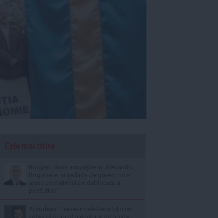
Cele mai citite
Bolojan, după acuzațiile lui Alexandru
Rogobete: În ședința de guvern nu a
ajuns un material de deblocare a
posturilor
Abrudean: Președintele Senatului nu
votează în locul plenului și nu poate