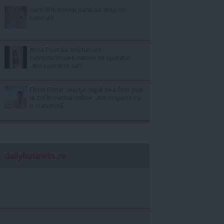
Cum îți hidratezi părul pe timp de
caniculă
Alina Pușcău, mărturisire
cutremurătoare înainte de operație:
„Am cancer la sân”
Florin Ristei, reacție după ce a fost pus
la zid în mediul online: „Am răspuns cu
o statistică”
dailybusiness.ro