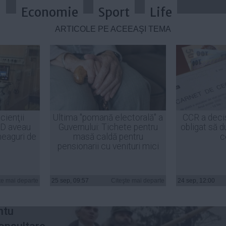
a
Economie
Sport
Life
ARTICOLE PE ACEEAŞI TEMĂ
 consultările asupra proiectului 
cienţii
Ultima "pomană electorală" a
CCR a deci
ID aveau
Guvernului: Tichete pentru
obligat să d
heaguri de
masă caldă pentru
c
pensionarii cu venituri mici
tidului
te mai departe
25 sep, 09:57
Citeşte mai departe
24 sep, 12:00
 Covasna
ntu