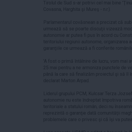
Tirolul de Sud s-ar potrivi cel mai bine 'Ţin
Covasna, Harghita şi Mureş - n.r.).
Parlamentarul covăsnean a precizat că sub
urmează să se poarte discuţii vizează moda
autonomie ar putea fi pus în acord cu Const
teritoriului regiunii autonome, organizarea a
garanţiile ce urmează a fi conferite românil
'A fost o primă întâlnire de lucru, vom mai 
25 mai pentru a ne armoniza punctele de ve
până la care să finalizăm proiectul şi să îl
declarat Marton Arpad.
Liderul grupului PCM, Kulcsar Terza Jozsef,
autonomie nu este îndreptat împotriva românil
teritoriale a statului român, deci nu înseamn
reprezintă o garanţie dată comunităţii magh
problemele care o privesc şi că îşi va putea