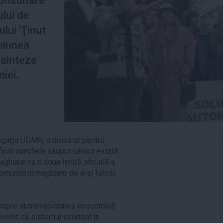
onsultare
lui de
lui 'Ţinut
niunea
nainteze
iei.
egaţia UDMR, a declarat pentru
ficat punctele asupra cărora există
aghiare ca a doua limbă oficială a
comunităţii maghiare de a-şi folosi
despre sustenabilitatea economică
nvenit că sistemul existent în