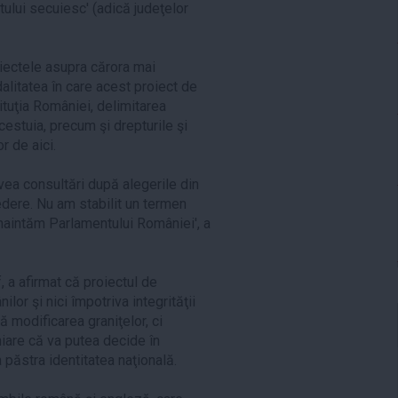
utului secuiesc' (adică judeţelor
iectele asupra cărora mai
litatea în care acest proiect de
ituţia României, delimitarea
cestuia, precum şi drepturile şi
or de aici.
avea consultări după alegerile din
dere. Nu am stabilit un termen
 înaintăm Parlamentului României', a
 a afirmat că proiectul de
or şi nici împotriva integrităţii
ă modificarea graniţelor, ci
iare că va putea decide în
 păstra identitatea naţională.