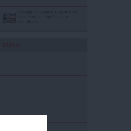
Consiliul Concurenţei: Doar 40% din
calea ferată din România este
electrificată
b365.ro