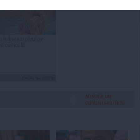
i hidratezi părul pe
de caniculă
Citeşte mai departe
ADAUGA UN
COMENTARIU NOU