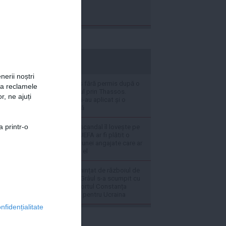
stiripesurse.ro
nerii noștri
Un român a rămas fără permis după o
za reclamele
plimbare cu ATV-ul prin Thassos.
r, ne ajuți
Autoritățile elene i-au aplicat și o
amendă frumușică
a printr-o
Anchetă: Un nou scandal îl lovește pe
Gianni Infantino. UEFA ar fi plătit o
sumă importantă unei angajate care ar
fi avut o relație cu el
Prețul pâinii, amenințat de războiul de
la Marea Neagră. Grâul s-a scumpit cu
aproape 6%, iar Portul Constanța
devine alternativă pentru Ucraina
nfidențialitate