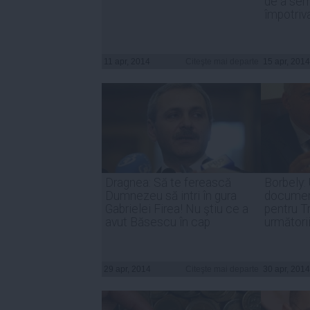
de a se
împotriv
11 apr, 2014
Citeşte mai departe
15 apr, 2014
Dragnea: Să te ferească
Borbely:
Dumnezeu să intri în gura
documen
Gabrielei Firea! Nu ştiu ce a
pentru Tr
avut Băsescu în cap
următori
29 apr, 2014
Citeşte mai departe
30 apr, 2014