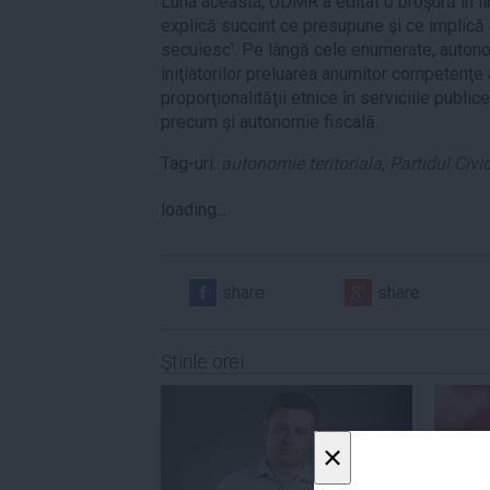
Luna aceasta, UDMR a editat o broşură în l
explică succint ce presupune şi ce implică 
secuiesc'. Pe lângă cele enumerate, auton
iniţiatorilor preluarea anumitor competenţe 
proporţionalităţii etnice în serviciile public
precum şi autonomie fiscală.
Tag-uri:
autonomie teritoriala
,
Partidul Civ
loading...
share
share
Ştirile orei
×