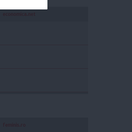
economica.net
feminis.ro