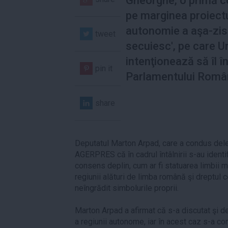
Gheorghe, o primă c
pe marginea proiectu
autonomie a aşa-zisu
tweet
secuiesc', pe care U
intenţionează să îl î
pin it
Parlamentului Român
share
Deputatul Marton Arpad, care a condus del
AGERPRES că în cadrul întâlnirii s-au identi
consens deplin, cum ar fi statuarea limbii m
regiunii alături de limba română şi dreptul 
neîngrădit simbolurile proprii.
Marton Arpad a afirmat că s-a discutat şi 
a regiunii autonome, iar în acest caz s-a co