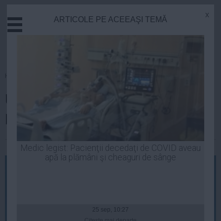
x
ARTICOLE PE ACEEAŞI TEMĂ
Actual
Economie
Justitie
Externe
Homepage
»
Actual
Educatie
UE este de acord cu amânarea
Sanatate
Stiinta
Brexitului doar până pe 22 mai
Tehnologie
Cultura
| 22 mar, 20:29
Medic legist: Pacienţii decedaţi de COVID aveau
apă la plămâni şi cheaguri de sânge
Mediu
Life
Politica
Guvern
25 sep, 10:27
Citeşte mai departe