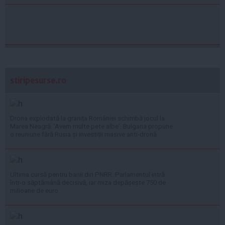
stiripesurse.ro
Drona explodată la granița României schimbă jocul la
Marea Neagră: 'Avem multe pete albe'. Bulgaria propune
o reuniune fără Rusia și investiții masive anti-dronă
Ultima cursă pentru banii din PNRR. Parlamentul intră
într-o săptămână decisivă, iar miza depășește 750 de
milioane de euro