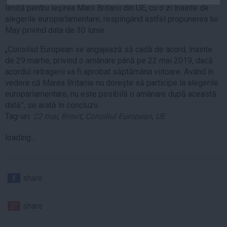
limită pentru ieşirea Marii Britanii din UE, cu o zi înainte de
Auto
alegerile europarlamentare, respingând astfel propunerea lui
Sport
May privind data de 30 iunie.
Handbal
„Consiliul European se angajează să cadă de acord, înainte
Box
de 29 martie, privind o amânare până pe 22 mai 2019, dacă
acordul retragerii va fi aprobat săptămâna viitoare. Având în
Baschet
vedere că Marea Britanie nu doreşte să participe la alegerile
Tenis
europarlamentare, nu este posibilă o amânare după această
dată”, se arată în concluzii.
Alte sporturi
Tag-uri:
22 mai
,
Brexit
,
Consiliul European
,
UE
Life
loading...
Funny
Travel
Stil de viata
share
share