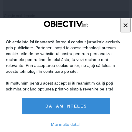
Citeşte mai departe
×
Obiectiv.info își finanțează întregul conținut jurnalistic exclusiv
FEMINIS.RO
prin publicitate. Partenerii noștri folosesc tehnologii precum
cookie-urile de pe website-ul nostru pentru a personaliza
reclamele pentru tine. În felul ăsta, tu vezi reclame mai
relevante. Prin acceptarea cookie-urilor, ne ajuți să folosim
aceste tehnologii în continuare pe site.
Îți mulțumim pentru acest accept și îți reamintim că îți poți
schimba oricând opțiunea printr-o simplă revenire pe site!
DA, AM INȚELES
Mai multe detalii