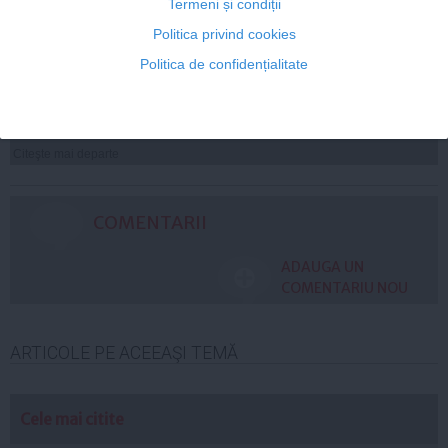
Termeni și condiții
Cum îți hidratezi părul pe timp de caniculă
Politica privind cookies
Politica de confidențialitate
Citeşte mai departe
COMENTARII
ADAUGA UN
COMENTARIU NOU
ARTICOLE PE ACEEAŞI TEMĂ
Cele mai citite