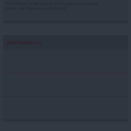
Florin Ristei, reacție după ce a fost pus la zid în mediul
online: „Am răspuns cu o statistică”
dailybusiness.ro