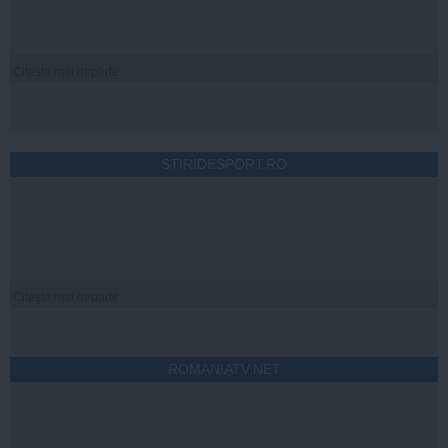
Citeşte mai departe
STIRIDESPORT.RO
Citeşte mai departe
ROMANIATV.NET