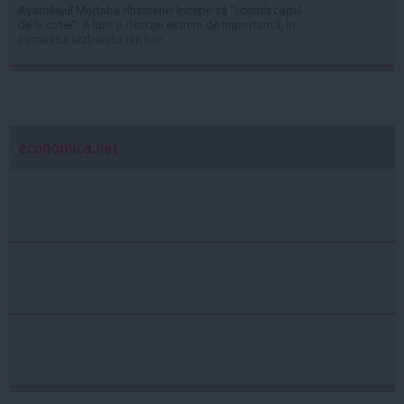
Ayatollajul Mojtaba Khamenei începe să ”scoată capul
de la cutie”: A luat o decizie extrem de importantă, în
contextul războiului din Iran
economica.net