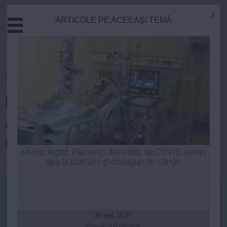
x
ARTICOLE PE ACEEAŞI TEMĂ
Actual
Economie
Justitie
Externe
Homepage
»
Justitie
Educatie
Umilinţă ABSOLUTĂ pentru
Sanatate
Stiinta
Antena 3. Robert Turcescu le-a
Tehnologie
servit o LECŢIE ASPRĂ!
Cultura
Medic legist: Pacienţii decedaţi de COVID aveau
apă la plămâni şi cheaguri de sânge
Mediu
Laurentiu Panait
| 18 feb, 08:44
Life
Politica
Guvern
25 sep, 10:27
Citeşte mai departe