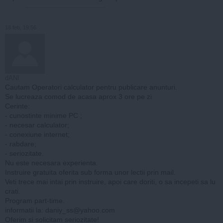
18 feb, 19:56
dANI
Cautam Operatori calculator pentru publicare anunturi.
Se lucreaza comod de acasa aprox 3 ore pe zi
Cerinte:
- cunostinte minime PC ;
- necesar calculator;
- conexiune internet;
- rabdare;
- seriozitate.
Nu este necesara experienta.
Instruire gratuita oferita sub forma unor lectii prin mail.
Veti trece mai intai prin instruire, apoi care doriti, o sa incepeti sa lu
crati.
Program part-time.
informatii la:
daniy_ss@yahoo.com
Oferim si solicitam seriozitate!