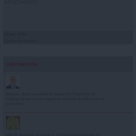
MINCINOASE
12 mar, 19:04
Citeşte mai departe
Cele mai citite
Bolojan, după acuzațiile lui Alexandru Rogobete: În
ședința de guvern nu a ajuns un material de deblocare a
posturilor
MApN: România, Bulgaria și Turcia extind misiunile de