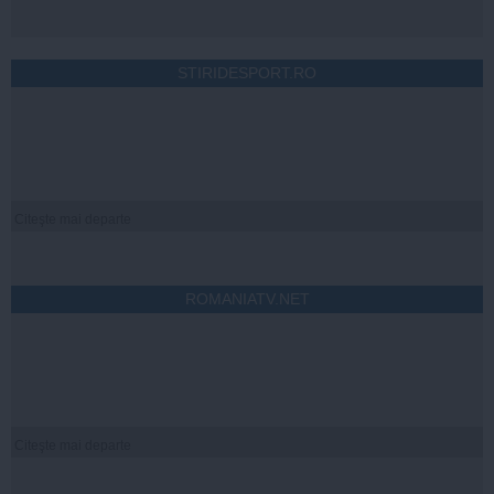
STIRIDESPORT.RO
Citeşte mai departe
ROMANIATV.NET
Citeşte mai departe