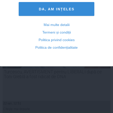
ARTICOLE PE ACEEAŞI TEMĂ
DA, AM INȚELES
Mai multe detalii
Termeni și condiții
Politica privind cookies
Politica de confidențialitate
Turcescu, AVERTISMENT pentru LIBERALI după ce
Toni Greblă a fost ridicat de DNA
22 ian, 12:51
Citeşte mai departe