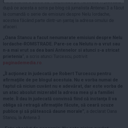
Oana Stancu a decis să-l acționeze pe Turcescu în judecată
Auto
după ce acesta a scris pe blog că jurnalista Antenei 3 a făcut
Sport
la comandă o serie de emisiuni despre Nelu Iordache,
acestea făcând parte dintr-un șantaj la adresa omului de
Handbal
afaceri.
Box
„Oana Stancu a facut nenumarate emisiuni despre Nelu
Baschet
Iordache-ROMSTRADE. Pare-se ca Nelutu n-a vrut sau
n-a mai vrut sa dea bani Antenelor si atunci s-a stricat
Tenis
prietenia
”, a scris atunci Turcescu, potrivit
Alte sporturi
paginademedia.ro
.
Life
„Îl acţionez în judecată pe Robert Turcescu pentru
Funny
afirmaţiile de pe blogul acestuia. Nu e vorba numai de
faptul că niciun cuvânt nu e adevărat, dar este vorba de
Travel
un atac absolut mizerabil la adresa mea şi a familiei
Stil de viata
mele. Îl dau în judecată convinsă fiind că instanţa îl va
obliga să retragă afirmaţiile făcute, să ceară scuze
publice şi să plătească daune morale”
, a declarat Oana
Stancu, la Antena 3.