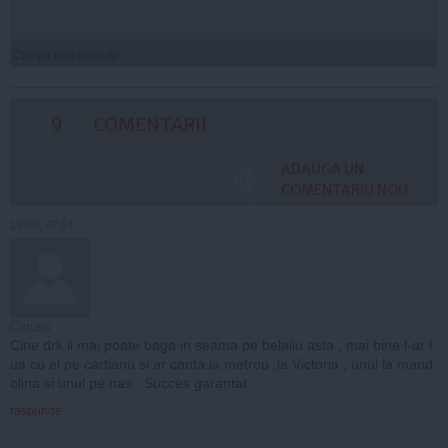
Citeşte mai departe
9
COMENTARII
ADAUGA UN
COMENTARIU NOU
19 feb, 07:54
Caruso
Cine drk il mai poate baga in seama pe belaliu asta ; mai bine l-ar l
ua cu el pe cartianu si ar canta la metrou ,la Victoria , unul la mand
olina si unul pe nas . Succes garantat .
raspunde