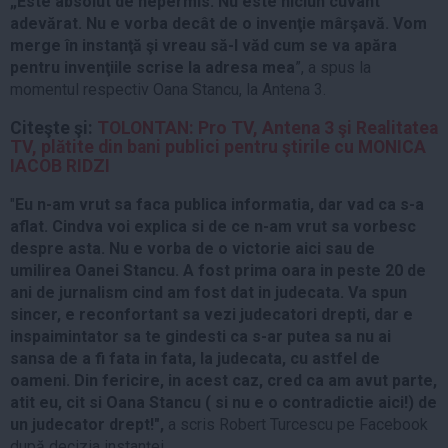
„Este absolut de nepermis. Nu este niciun cuvânt
adevărat. Nu e vorba decât de o invenţie mârşavă. Vom
merge în instanţă şi vreau să-l văd cum se va apăra
pentru invenţiile scrise la adresa mea
”, a spus la
momentul respectiv Oana Stancu, la Antena 3.
Citeşte şi:
TOLONTAN: Pro TV, Antena 3 şi Realitatea
TV, plătite din bani publici pentru ştirile cu MONICA
IACOB RIDZI
"
Eu n-am vrut sa faca publica informatia, dar vad ca s-a
aflat. Cindva voi explica si de ce n-am vrut sa vorbesc
despre asta. Nu e vorba de o victorie aici sau de
umilirea Oanei Stancu. A fost prima oara in peste 20 de
ani de jurnalism cind am fost dat in judecata. Va spun
sincer, e reconfortant sa vezi judecatori drepti, dar e
inspaimintator sa te gindesti ca s-ar putea sa nu ai
sansa de a fi fata in fata, la judecata, cu astfel de
oameni. Din fericire, in acest caz, cred ca am avut parte,
atit eu, cit si Oana Stancu ( si nu e o contradictie aici!) de
un judecator drept!",
a scris Robert Turcescu pe Facebook
după decizia instanţei.