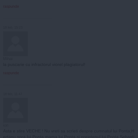
raspunde
18 feb, 15:23
Mihai
la puscarie cu infractorul viorel plagiatorul!
raspunde
18 feb, 11:47
ion
Asta e stire VECHE ! Nu vreti sa scrieti despre cumnatul lui Ponta,H
ertanu,sora lui Ponta,mama lui Ponta si preietenul lui Ponta,Sebasti