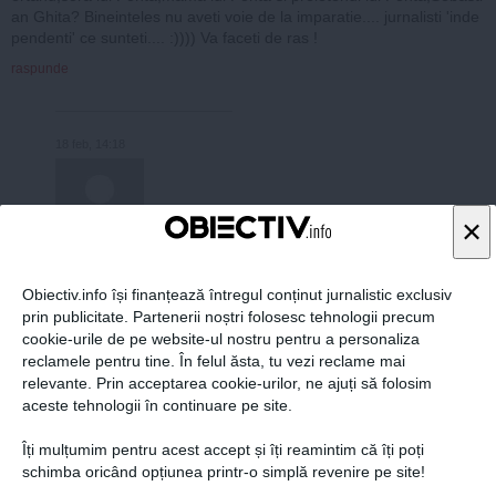
an Ghita? Bineinteles nu aveti voie de la imparatie.... jurnalisti 'inde
pendenti' ce sunteti.... :)))) Va faceti de ras !
raspunde
18 feb, 14:18
×
uga ce ai cu sora sau mamma premierului ,iar cumnatul va raspunde i
Obiectiv.info își finanțează întregul conținut jurnalistic exclusiv
 judecatorului daca a gresit.Contractul e din ian. 2012 cind nu era Pon
prin publicitate. Partenerii noștri folosesc tehnologii precum
ier ,iar Anastase taia si spinzura in Ploiesti,iar ghita e baiat mare si e
cookie-urile de pe website-ul nostru pentru a personaliza
ul lui Ponta si a facut avere pe timpul lui basescu si a guvernelor lui ,
reclamele pentru tine. În felul ăsta, tu vezi reclame mai
 lasa vrajeala asta de propagandist idiot
relevante. Prin acceptarea cookie-urilor, ne ajuți să folosim
›
››
aceste tehnologii în continuare pe site.
1
2
Îți mulțumim pentru acest accept și îți reamintim că îți poți
schimba oricând opțiunea printr-o simplă revenire pe site!