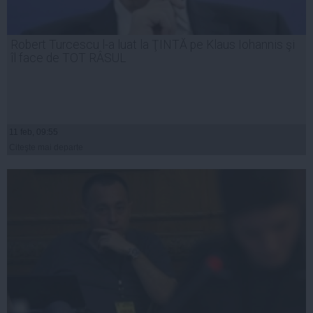
Robert Turcescu l-a luat la ŢINTĂ pe Klaus Iohannis şi
îl face de TOT RÂSUL
11 feb, 09:55
Citeşte mai departe