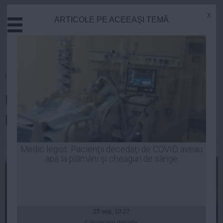
x
ARTICOLE PE ACEEAŞI TEMĂ
Actual
Economie
Justitie
Externe
Homepage
»
Actual
Educatie
Un senator îi cere lui Klaus
Sanatate
Stiinta
Iohannis GRAŢIEREA lui Ridzi
Tehnologie
Cultura
Luiza Popa
| 03 mar, 22:28
Medic legist: Pacienţii decedaţi de COVID aveau
apă la plămâni şi cheaguri de sânge
Mediu
Life
Politica
Guvern
25 sep, 10:27
Citeşte mai departe