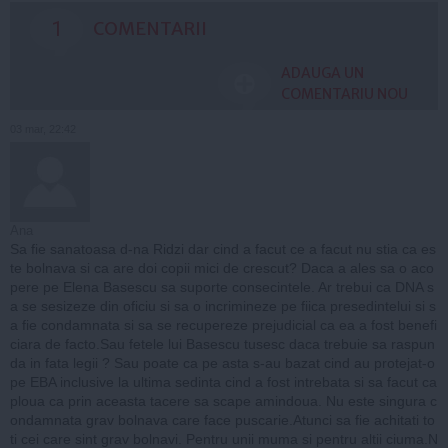
1
COMENTARII
ADAUGA UN
COMENTARIU NOU
03 mar, 22:42
Ana
Sa fie sanatoasa d-na Ridzi dar cind a facut ce a facut nu stia ca es
te bolnava si ca are doi copii mici de crescut? Daca a ales sa o aco
pere pe Elena Basescu sa suporte consecintele. Ar trebui ca DNA s
a se sesizeze din oficiu si sa o incrimineze pe fiica presedintelui si s
a fie condamnata si sa se recupereze prejudicial ca ea a fost benefi
ciara de facto.Sau fetele lui Basescu tusesc daca trebuie sa raspun
da in fata legii ? Sau poate ca pe asta s-au bazat cind au protejat-o
pe EBA inclusive la ultima sedinta cind a fost intrebata si sa facut ca
ploua ca prin aceasta tacere sa scape amindoua. Nu este singura c
ondamnata grav bolnava care face puscarie.Atunci sa fie achitati to
ti cei care sint grav bolnavi. Pentru unii muma si pentru altii ciuma.N