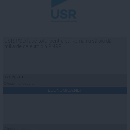
USR: PSD face totul pentru ca România să piardă
miliarde de euro din PNRR
06 aug, 21:16
Citeşte mai departe
ECONOMICA.NET
Citeşte mai departe