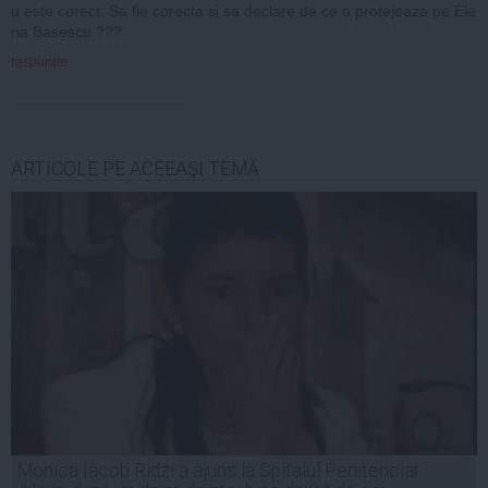
u este corect. Sa fie corecta si sa declare de ce o protejeaza pe Ele
na Basescu ???
raspunde
ARTICOLE PE ACEEAŞI TEMĂ
Monica Iacob Ridzi a ajuns la Spitalul Penitenciar