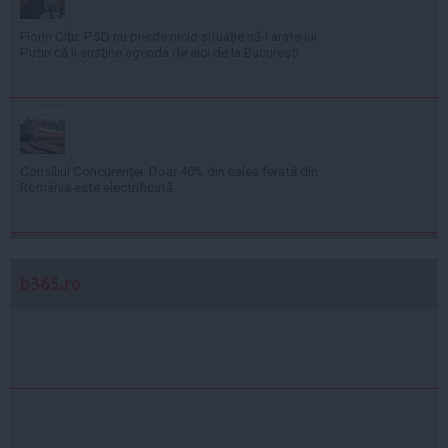
Florin Cîţu: PSD nu pierde nicio situaţie să-i arate lui
Putin că îi susţine agenda de aici de la Bucureşti
Consiliul Concurenţei: Doar 40% din calea ferată din
România este electrificată
b365.ro