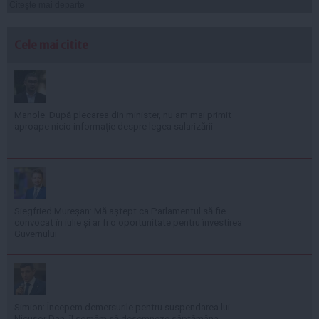
Citeşte mai departe
Cele mai citite
Manole: După plecarea din minister, nu am mai primit
aproape nicio informație despre legea salarizării
Siegfried Mureșan: Mă aștept ca Parlamentul să fie
convocat în iulie și ar fi o oportunitate pentru învestirea
Guvernului
Simion: Începem demersurile pentru suspendarea lui
Nicușor Dan; îl somăm să desemneze săptămâna