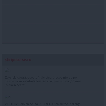
stiripesurse.ro
Zelenski se prăbușește în Ucraina: președintele e pe
locul al şaselea între liderii ţării în ultimul sondaj / Cine îi
„suflă în ceafă”
VIDEO Ilie Bolojan acuză PSD și AUR că au făcut alianță