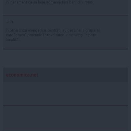
în Parlament ca să lase România fără bani din PNRR
În plină criză energetică, polițiștii au descins la gruparea
care "ataca" parcurile fotovoltaice. Percheziții în patru
localități
economica.net