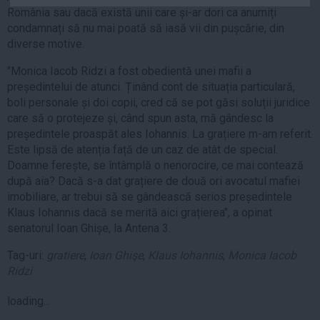
România sau dacă există unii care și-ar dori ca anumiți
Auto
condamnați să nu mai poată să iasă vii din pușcărie, din
Sport
diverse motive.
Handbal
"Monica Iacob Ridzi a fost obedientă unei mafii a
Box
președintelui de atunci. Ținând cont de situația particulară,
boli personale și doi copii, cred că se pot găsi soluții juridice
Baschet
care să o protejeze și, când spun asta, mă gândesc la
Tenis
președintele proaspăt ales Iohannis. La grațiere m-am referit.
Alte sporturi
Este lipsă de atenția față de un caz de atât de special.
Doamne ferește, se întâmplă o nenorocire, ce mai contează
Life
după aia? Dacă s-a dat grațiere de două ori avocatul mafiei
imobiliare, ar trebui să se gândească serios președintele
Funny
Klaus Iohannis dacă se merită aici grațierea", a opinat
Travel
senatorul Ioan Ghișe, la Antena 3.
Stil de viata
Tag-uri:
gratiere
,
Ioan Ghişe
,
Klaus Iohannis
,
Monica Iacob
Ridzi
loading...