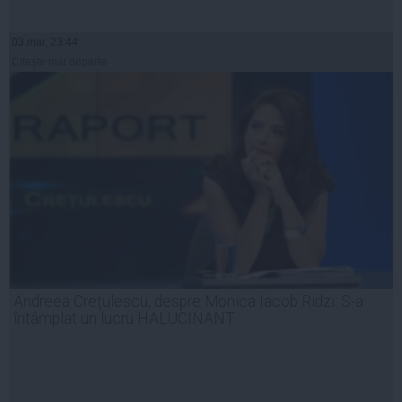
03 mar, 23:44
Citeşte mai departe
Andreea Crețulescu, despre Monica Iacob Ridzi: S-a
întâmplat un lucru HALUCINANT