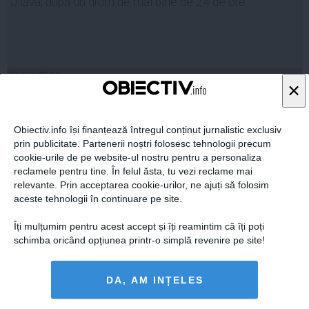
Jilava, după un drum de mai bine de 24 de ore
03 mar, 21:14
×
Citeşte mai departe
Obiectiv.info își finanțează întregul conținut jurnalistic exclusiv
prin publicitate. Partenerii noștri folosesc tehnologii precum
cookie-urile de pe website-ul nostru pentru a personaliza
reclamele pentru tine. În felul ăsta, tu vezi reclame mai
relevante. Prin acceptarea cookie-urilor, ne ajuți să folosim
aceste tehnologii în continuare pe site.
Îți mulțumim pentru acest accept și îți reamintim că îți poți
schimba oricând opțiunea printr-o simplă revenire pe site!
Lovitura de GRAŢIE pentru Ridzi! Procuroarea DNA
DA, AM INȚELES
RUPE TĂCEREA