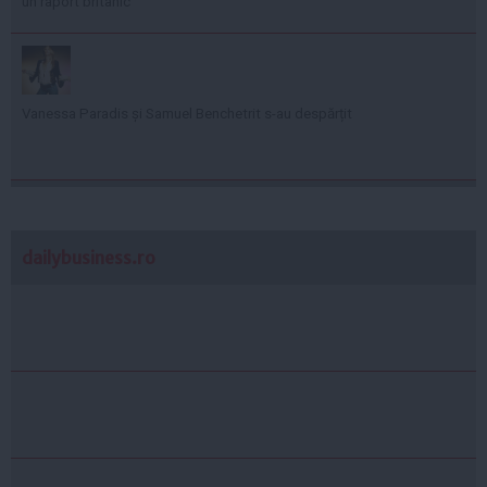
un raport britanic
Vanessa Paradis și Samuel Benchetrit s-au despărțit
dailybusiness.ro