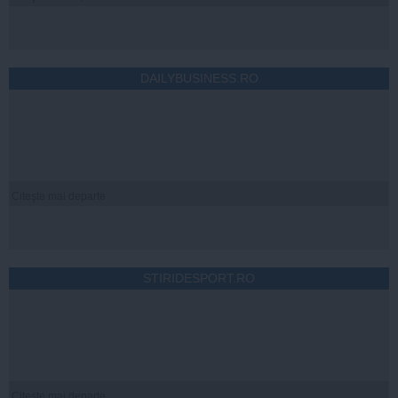
DAILYBUSINESS.RO
Citeşte mai departe
STIRIDESPORT.RO
Citeşte mai departe