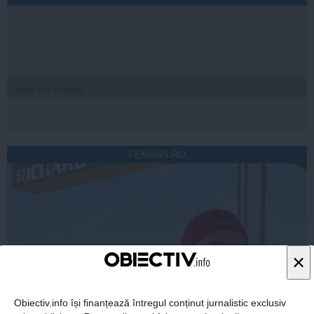
Citeşte mai departe
FEMINIS.RO
×
Obiectiv.info își finanțează întregul conținut jurnalistic exclusiv