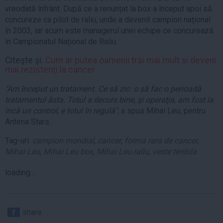
vreodată înfrânt. După ce a renunțat la box a început apoi să
concureze ca pilot de raliu, unde a devenit campion național
în 2003, iar acum este managerul unei echipe ce concurează
în Campionatul Național de Raliu.
Citeşte şi:
Cum ar putea oamenii trăi mai mult și deveni
mai rezistenți la cancer
"Am început un tratament. Ce să zic: o să fac o perioadă
tratamentul ăsta. Totul a decurs bine, şi operaţia, am fost la
încă un control, e totul în regulă",
a spus Mihai Leu, pentru
Antena Stars.
Tag-uri:
campion mondial
,
cancer
,
forma rara de cancer
,
Mihai Leu
,
Mihai Leu box
,
Mihai Leu raliu
,
veste teribila
loading...
share