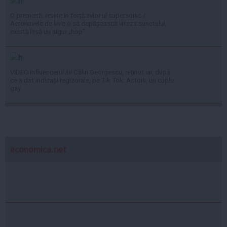
O premieră: revine în forță avionul supersonic /
Aeronavele de linie o să depășească viteza sunetului,
există însă un sigur „hop”
VIDEO Influencerul lui Călin Georgescu, reținut iar, după
ce a dat indicații regizorale, pe Tik Tok: Actorii, un cuplu
gay
economica.net