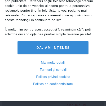
prin publicitate. Partenerii noștri folosesc tehnologii precum
cookie-urile de pe website-ul nostru pentru a personaliza
reclamele pentru tine. În felul ăsta, tu vezi reclame mai
relevante. Prin acceptarea cookie-urilor, ne ajuți să folosim
aceste tehnologii în continuare pe site.
Îți mulțumim pentru acest accept și îți reamintim că îți poți
schimba oricând opțiunea printr-o simplă revenire pe site!
Florin Ristei, reacție după ce a fost pus la zid în mediul
DA, AM INȚELES
online: „Am răspuns cu o statistică”
Mai multe detalii
Termeni și condiții
Politica privind cookies
Citeşte mai departe
Politica de confidențialitate
COMENTARII
ADAUGA UN