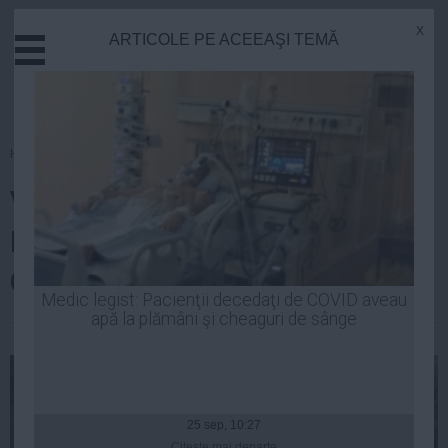
x
ARTICOLE PE ACEEAŞI TEMĂ
Actual
Economie
Justitie
Externe
Homepage
»
Sanatate
Educatie
VESTE TERIBILĂ pentru un
Sanatate
Stiinta
MARE SPORTIV ROMÂN: Are
Tehnologie
CANCER!
Cultura
Medic legist: Pacienţii decedaţi de COVID aveau
apă la plămâni şi cheaguri de sânge
Mediu
Robert Georgescu
| 13 ian, 17:38
Life
Politica
Guvern
25 sep, 10:27
Citeşte mai departe