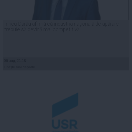
Irineu Darău afirmă că industria naţională de apărare
trebuie să devină mai competitivă
06 aug, 21:18
Citeşte mai departe