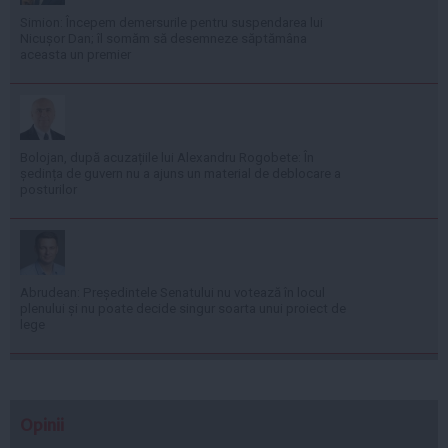
Simion: Începem demersurile pentru suspendarea lui
Nicușor Dan; îl somăm să desemneze săptămâna
aceasta un premier
Bolojan, după acuzațiile lui Alexandru Rogobete: În
ședința de guvern nu a ajuns un material de deblocare a
posturilor
Abrudean: Președintele Senatului nu votează în locul
plenului și nu poate decide singur soarta unui proiect de
lege
Opinii