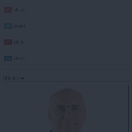
share
tweet
pin it
share
Ştirile orei