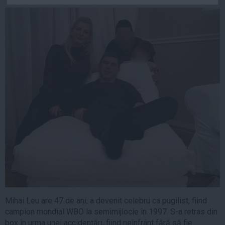
Auto
Sport
Handbal
Box
Baschet
Tenis
Alte sporturi
Life
Funny
Travel
Stil de viata
Mihai Leu are 47 de ani, a devenit celebru ca pugilist, fiind
campion mondial WBO la semimijlocie în 1997. S-a retras din
box în urma unei accidentări, fiind neînfrânt fără să fie