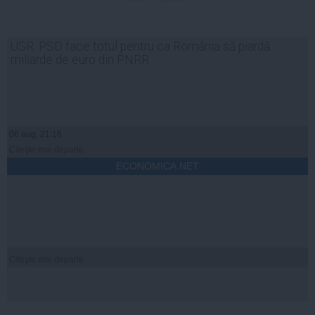
USR: PSD face totul pentru ca România să piardă
miliarde de euro din PNRR
06 aug, 21:16
Citeşte mai departe
ECONOMICA.NET
Citeşte mai departe