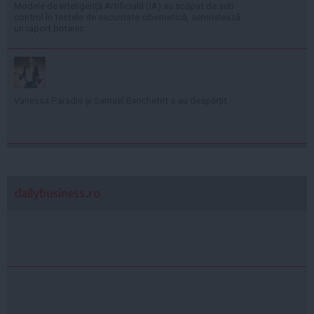
Modele de Inteligență Artificială (IA) au scăpat de sub
control în testele de securitate cibernetică, semnalează
un raport britanic
Vanessa Paradis și Samuel Benchetrit s-au despărțit
dailybusiness.ro